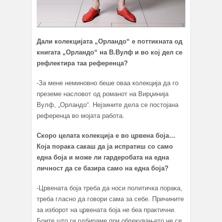
Дали колекцијата „Орландо“ е поттикната од
книгата „Орландо“ на В.Вулф и во кој дел се
рефлектира таа референца?
-За мене неминовно беше оваа колекција да го
преземе насловот од романот на Вирџинија
Вулф, „Орландо“. Нејзините дела се постојана
референца во мојата работа.
Скоро целата колекција е во црвена боја…
Која порака сакаш да ја испратиш со само
една боја и може ли гардеробата на една
личност да се базира само на една боја?
-Црвената боја треба да носи политичка порака,
треба гласно да говори сама за себе. Причините
за изборот на црвената боја не беа практични.
Боите што ги одбираме при облекувањето не се