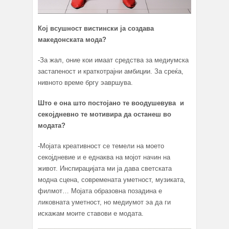
Кој всушност вистински ја создава
македонската мода?
-За жал, оние кои имаат средства за медиумска
застапеност и краткотрајни амбиции. За среќа,
нивното време бргу эавршува.
Што е она што постојано те воодушевува и
секојдневно те мотивира да останеш во
модата?
-Мојата креативност се темели на моето
секојдневие и е еднаква на мојот начин на
живот. Инспирацијата ми ја дава светската
модна сцена, современата уметност, музиката,
филмот… Mојата образовна позадинa е
ликовната уметност, но медиумот эа да ги
искажам моите ставови е модата.