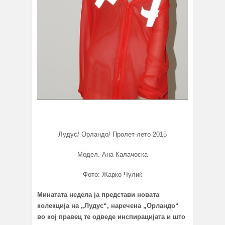
Лудус/ Орландо/ Пролет-лето 2015
Модел. Ана Калачоска
Фото: Жарко Чулиќ
Минатата недела ја представи новата
колекција на
„
Лудус
“
, наречена „Орландо“
во кој правец те одведе инспирацијата и што