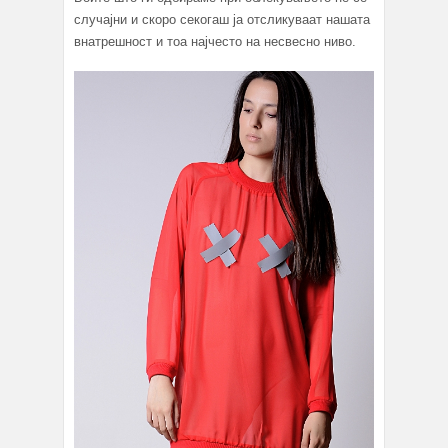
случајни и скоро секогаш ja отсликуваат нашата
внатрешност и тоа најчесто на несвесно ниво.