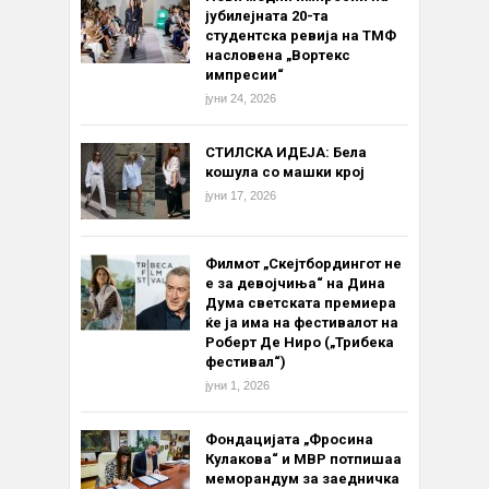
јубилејната 20-та
студентска ревија на ТМФ
насловена „Вортекс
импресии“
јуни 24, 2026
СТИЛСКА ИДЕЈА: Бела
кошула со машки крој
јуни 17, 2026
Филмот „Скејтбордингот не
е за девојчиња“ на Дина
Дума светската премиера
ќе ја има на фестивалот на
Роберт Де Ниро („Трибека
фестивал“)
јуни 1, 2026
Фондацијата „Фросина
Кулакова“ и МВР потпишаа
меморандум за заедничка