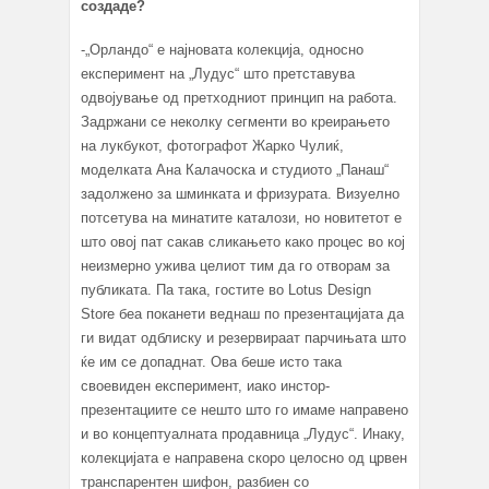
создаде?
-„Орландо“ е најновата колекција, односно
експеримент на „Лудус“ што претставува
одвојување од претходниот принцип на работа.
Задржани се неколку сегменти во креирањето
на лукбукот, фотографот Жарко Чулиќ,
моделката Ана Калачоска и студиото „Панаш“
задолженo за шминката и фризурата. Визуелно
потсетува на минатите каталози, но новитетот е
што овој пат сакав сликањето како процес во кој
неизмерно ужива целиот тим да го отворам за
публиката. Па така, гостите во Lotus Design
Store беа поканети веднаш по презентацијата да
ги видат одблиску и резервираат парчињата што
ќе им се допаднат. Ова беше исто така
своевиден експеримент, иако инстор-
презентациите се нешто што го имаме направено
и во концептуалната продавница „Лудус“. Инаку,
колекцијата е направена скоро целосно од црвен
транспарентен шифон, разбиен со