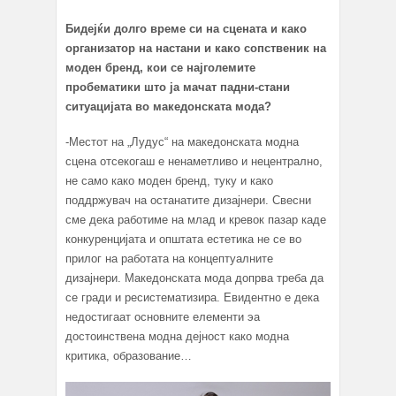
Бидејќи долго време си на сцената и како
организатор на настани и како сопственик на
моден бренд, кои се најголемите
пробематики што ја мачат падни-стани
ситуацијата во македонската мода?
-Местот на „Лудус“ на македонската модна
сцена отсекогаш е ненаметливо и нецентрално,
не само како моден бренд, туку и како
поддржувач на останатите дизајнери. Свесни
сме дека работиме на млад и кревок пазар каде
конкуренцијата и општата естетика не се во
прилог на работата на концептуалните
дизајнери. Македонската мода допрва треба да
се гради и ресистематизира. Евидентно е дека
недостигаат основните елементи эа
достоинствена модна дејност како модна
критика, образование…