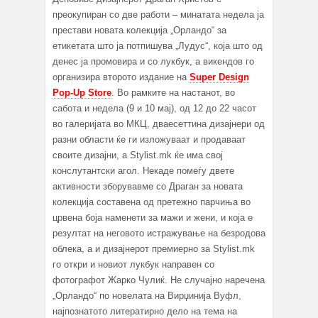
преокупиран со две работи – минатата недела ја
престави новата колекција „Орландо“ за
етикетата што ја потпишува „Лудус“, која што од
денес ја промовира и со лукбук, а викендов го
организира второто издание на
Super Design
Pop-Up Store
. Во рамките на настанот, во
сабота и недела (9 и 10 мај), од 12 до 22 часот
во галеријата во МКЦ, дваесеттина дизајнери од
разни области ќе ги изложуваат и продаваат
своите дизајни, а Stylist.mk ќе има свој
конслутантски агол. Некаде помеѓу двете
активности зборувавме со Драган за новата
колекција составена од претежно парчиња во
црвена боја наменети за мажи и жени, и која е
резултат на неговото истражување на безродова
облека, а и дизајнерот премиерно за Stylist.mk
го откри и новиот лукбук направен со
фотографот Жарко Чулиќ. Не случајно наречена
„Орландо“ по новелата на Вирџинија Вуфл,
најпознатото литератирно дело на тема на