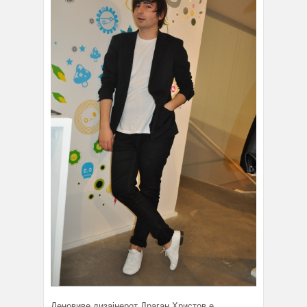
Деновиве дизајнерот Драган Христов е