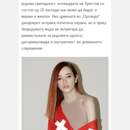
родова припадност, колекцијата на Христов се
состои од 15 изгледи кои може да бидат и
машки и женски. Низ црвената во „Орландо“
дизајнерот испраќа политича порака, но и преку
безродовата мода ве интригира да
размислувате за родовите односи,
дискримунација и неутралност во домашното
современие.