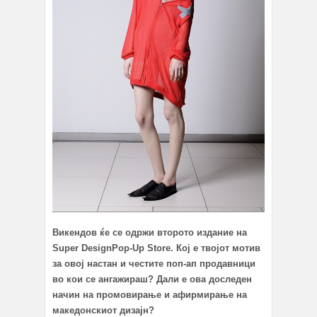
Викендов
ќе се одржи второто издание на
Super
D
esign
Pop-Up Store
. К
ој е твојот мотив
за овој настан и честите поп
-
ап продавници
во кои се ангажираш? Дали е ова доследен
начин на промовирање и афирмирање на
македонскиот дизајн?