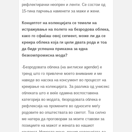
рефлектирачки неопрен и ленти. Се состои од
15-тина парчиња наменети эа мажи и жени.
Концептот на колекцијата се темели на
истражување на полето на безродова облека,
како го сфаќаш овој сегмент, може ли да се
креира облека која ги цели двата рода и тоа
да биде успешна приказна за една
безкомпромисна мода?
-Безродовата облека (на англиски agender) е
тренд што го привлече моето внимание и ме
наведе во насока на консумент во процесот на
креирање на колекцијата. За разлика од унисекс
облеката што е веќе oдамна воспоставена
категорија во модата, безродовата облека е
рефлексија на промените во односите меѓу
родовите во општествата во светот. Тоа силно
ме натера да проговорам за моите ставови за
позициите на мажот и жената во нашиот
контекст. Наместо мене, решив колекцијата да