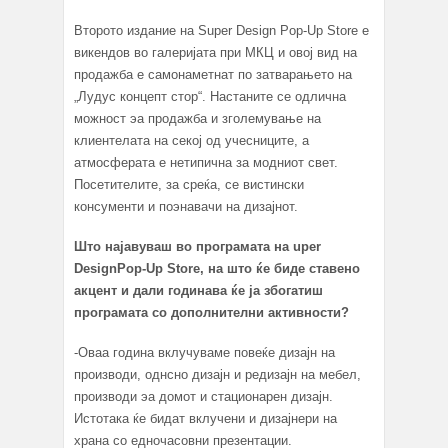
Второто издание на Super Design Pop-Up Store e
викендов во галеријата при МКЦ и овој вид на
продажба е самонаметнат по затварањето на
„Лудус концепт стор“. Настаните се одлична
можност эа продажба и зголемување на
клиентелата на секој од учесниците, а
атмосферата е нетипична за модниот свет.
Посетителите, за среќа, се вистински
консументи и поэнавачи на дизајнот.
Што најавуваш во програмата на uper
D
esign
Pop-Up Store
, на што ќе биде ставено
акцент и дали годинава ќе ја збогатиш
програмата со дополнителни активности?
-Oваа година вклучуваме повеќе дизајн на
производи, однсно дизајн и редизајн на мебел,
производи эа домот и стационарен дизајн.
Истотака ќе бидат вклучени и дизајнери на
храна со едночасовни презентации.