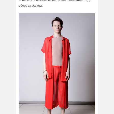
зборува эа тоа.