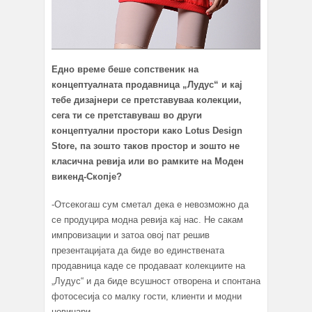
Едно време беше сопственик на
концептуалната продавница
„Лудус“
и кај
тебе дизајнери се претставуваа колекции,
сега ти се претставуваш во други
концептуални простори како Lo
tus Design
Store,
па зошто таков простор и зошто не
класична ревија или во рамките на Моден
викенд-Скопје?
-Отсекогаш сум сметал дека е невозможно да
се продуцира модна ревија кај нас. Не сакам
импровизации и затоа овој пат решив
презентацијата да биде во единствената
продавница каде се продаваaт колекциите на
„Лудус“ и да биде всушност отворена и спонтана
фотосесија со малку гости, клиенти и мoдни
новинари.