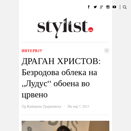
ДОМА
МОДА
СТИЛ
УБАВИНА
ЖИВОТ
КУЛТУРА
@РАБОТА
ГАЛЕРИЈА
ИЗЛОГ
КОНТАКТ
ИНТЕРВЈУ
0
ДРАГАН ХРИСТОВ:
Безродова облека на
„Лудус“ обоена во
црвено
·
Од
Катерина Трајановска
На мај 7, 2015