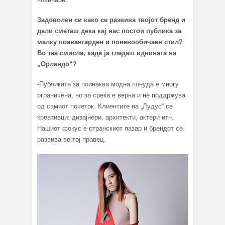
Задоволен си како се развива твојот бренд и
дали сметаш дека кај нас постои публика за
малку поавангарден и поневообичаен стил?
Во таа смисла, каде ја гледаш иднината на
„Орландо“?
-Публиката за поинаква модна понуда е многу
ограничена, но за среќа е верна и нè поддржува
од самиот почеток. Клиентите на „Лудус“ се
креативци: дизајнери, архитекти, актери итн.
Нашиот фокус е странскиот пазар и брендот се
развива во тој правец.