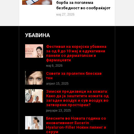
борба за поголема
безбедност во сообраќајот
мај 27, 2026
УБАВИНА
Фестивал на корејска убавина
за од 8 до 10 мај и едукативни
панели со дерматолози и
фармацевти
мај 6, 2026
Совети за пролетен блескав
тен
април 15, 2025
Зимски предизвици на кожата:
Како да ја заштитите кожата од
загаден воздух и сув воздух во
затворени простории?
јануари 13, 2025
Блеснете во Новата година со
иновативниот Eucerin
Hyaluron-Filler Ноќен пилинг и
серум