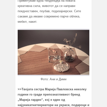
Приметувам една тенденција на новата
креативна сила, животот да се направи
поедноставен, поубав, подизајнерски. Сите
сакаме да имаме современо парче облека,
мебел, накит.
Фото: Ани и Дими
>>
Твојата сестра Марија
Павловска неколку
години го гради препознатливиот бренд
„Марија гарден“, кој е еден од
најуникатнитекреатори на украси, подароци и