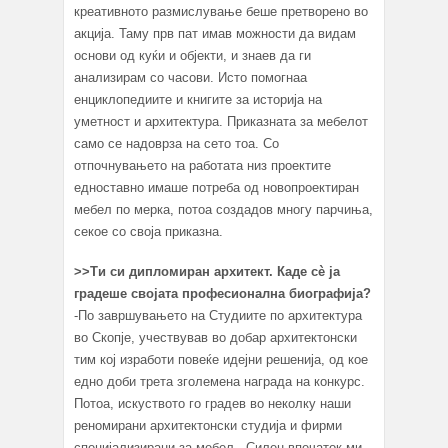
креативното размислување беше претворено во
акција. Таму прв пат имав можности да видам
основи од куќи и објекти, и знаев да ги
анализирам со часови. Исто помогнаа
енциклопедиите и книгите за историја на
уметност и архитектура. Приказната за мебелот
само се надоврза на сето тоа. Со
отпочнувањето на работата низ проектите
едноставно имаше потреба од новопроектиран
мебел по мерка, потоа создадов многу парчиња,
секое со своја приказна.
>>
Ти си дипломиран архитект. Каде сè ја
градеше својата професионална биографија?
-По завршувањето на Студиите по архитектура
во Скопје, учествував во добар архитектонски
тим кој изработи повеќе идејни решенија, од кое
едно доби трета зголемена награда на конкурс.
Потоа, искуството го градев во неколку наши
реномирани архитектонски студија и фирми
специјализирани за мебел. Силен впечаток ми