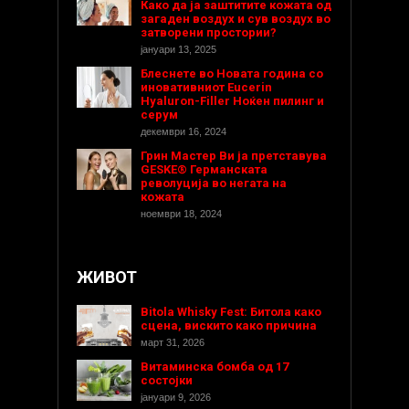
Како да ја заштитите кожата од
загаден воздух и сув воздух во
затворени простории?
јануари 13, 2025
Блеснете во Новата година со
иновативниот Eucerin
Hyaluron-Filler Ноќен пилинг и
серум
декември 16, 2024
Грин Мастер Ви ја претставува
GESKE® Германската
револуција во негата на
кожата
ноември 18, 2024
ЖИВОТ
Bitola Whisky Fest: Битола како
сцена, вискито како причина
март 31, 2026
Витаминска бомба од 17
состојки
јануари 9, 2026