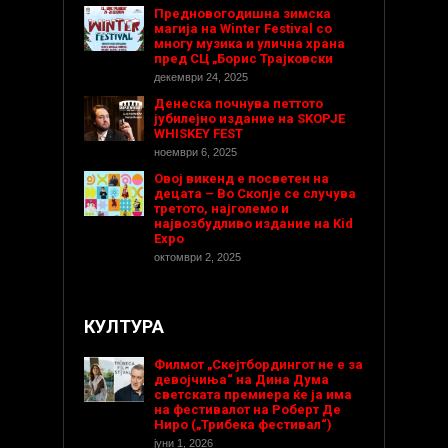
Предновогодишнa зимска
магија на Winter Festival со
многу музика и улична храна
пред СЦ „Борис Трајковски
декември 24, 2025
Денеска почнува петтото
јубилејно издание на SKOPJE
WHISKEY FEST
ноември 6, 2025
Овој викенд е посветен на
децата – Во Скопје се случува
третото, најголемо и
највозбудливо издание на Kid
Expo
октомври 2, 2025
КУЛТУРА
Филмот „Скејтбордингот не е за
девојчиња“ на Дина Дума
светската премиера ќе ја има
на фестивалот на Роберт Де
Ниро („Трибека фестивал“)
јуни 1, 2026