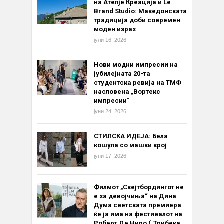
на Ателје Креација и Le
Brand Studio: Македонската
традиција доби современ
моден израз
јули 16, 2026
Нови модни импресии на
јубилејната 20-та
студентска ревија на ТМФ
насловена „Вортекс
импресии“
јуни 24, 2026
СТИЛСКА ИДЕЈА: Бела
кошула со машки крој
јуни 17, 2026
Филмот „Скејтбордингот не
е за девојчиња“ на Дина
Дума светската премиера
ќе ја има на фестивалот на
Роберт Де Ниро („Трибека