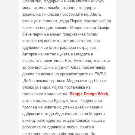
Eлегантни, модерни и минималистички клуб
маса, столна ламба, столче, штендер и
закачалка ги красеа просториите на „Мала
станица“ и салонот „Ауди-Порше Македонија“ за
време на неодамнешниот Моден викенд-Скопје.
Овие парчиња мебел предизвикаа голем
интерес кај посетителите на настанот, кои
одушевени се фотографираа покрај нив.
Авторка на инсталацијата е младата и
шармантна архитектка Ема Николова, која стои
за брендот „Сино студио“. Оваа презентација
дошла по покана на организаторите на FWSK.
-Добив покана од тимот Моден викенд-Скопје
откако ја видоа мојата постановка на
годинашното зидание на
Skopje Design Week
,
што се одржа во Куршумли ан. Подоцна со
преглед на новите исцртани дизајни заедно
одбравме што да биде изложено на Модниот
викенд, како една колекција. Секако, нашата
соработка се одвиваше лесно, зошто и
претходно имавме работено заедно. Во