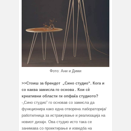
Фото: Ани и Дими
>>
Стоиш за брендот „Сино студио“. Кога и
со каква замисла го основа . Кои сè
креативни области ги опфаќа студиото?
-„Сино студио” го основав со замисла да
функционира како една отворена лабораторија/
работилница за истражување и реализација на
новиот дизајн. Ова студио исто така се
занимава со проектирање и изведба на