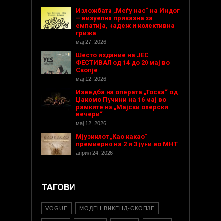
Изложбата „Меѓу нас“ на Индог
– визуелна приказна за
емпатија, надеж и колективна
грижа
мај 27, 2026
Шесто издание на ЈЕС
ФЕСТИВАЛ од 14 до 20 мај во
Скопје
мај 12, 2026
Изведба на операта „Тоска“ од
Џакомо Пучини на 16 мај во
рамките на „Мајски оперски
вечери“
мај 12, 2026
Мјузиклот „Као какао“
премиерно на 2 и 3 јуни во МНТ
април 24, 2026
ТАГОВИ
VOGUE
МОДЕН ВИКЕНД-СКОПЈЕ