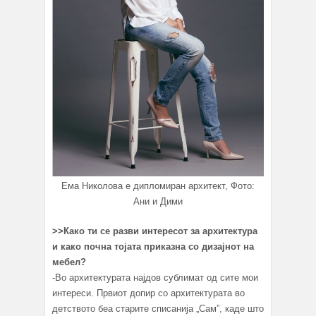
Ема Николова е дипломиран архитект, Фото:
Ани и Дими
>>
Како ти се разви интересот за архитектура
и
како почна
тојата
приказн
а со
дизајнот
на
мебел
?
-Во архитектурата најдов сублимат од сите мои
интереси. Првиот допир со архитектурата во
детството беа старите списанија „Сам”, каде што