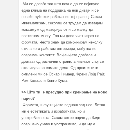
-Ми се допаѓа тоа што почна да се појавува
една клима на поддршка на нов дизајн и сѐ
повеќе луѓе кои работат во тој правец. Сакам
минимализам, секогаш се трудам да извадам
максимум од материјалот и со малку да
постигнам многу. Тоа ми дава чист израз на
формата. Често знам да комбинирам неколку
стила кога работам ентериери, меѓутоа во
современ контекст. Влијанијата доаѓале и
доаѓаат од различни страни, а нивниот спој се
отсликува во самите дела. Од архитектите
омилени ми се Оскар Нимаер, Френк Лојд Рајт,
Рем Колхас и Кенго Кума.
>>
Што ти е пресудно при креирање на ново
парче?
-Формата, и функцијата веднаш зад неа. Битна
ми е естетиката и изработката, но и
употребливоста. Сакам секое парче да биде
совршено убаво и употребливо, и да му е