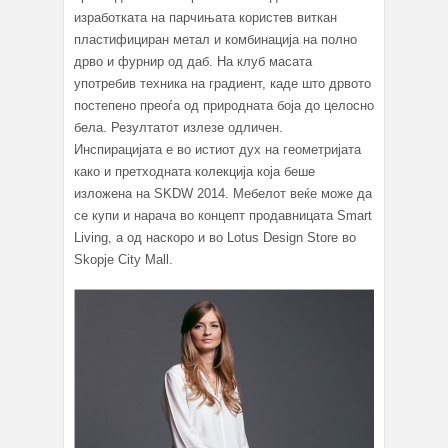
изработката на парчињата користев виткан
пластифициран метал и комбинација на полно
дрво и фурнир од даб. На клуб масата
употребив техника на градиент, каде што дрвото
постепено преоѓа од природната боја до целосно
бела. Резултатот излезе одличен.
Инспирацијата е во истиот дух на геометријата
како и претходната колекција која беше
изложена на SKDW 2014. Мебелот веќе може да
се купи и нарача во концепт продавницата Smart
Living, а од наскоро и во Lotus Design Store во
Skopje City Mall.