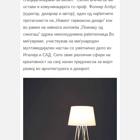
остави и комуникацијата со проф. Фолкер Албус
(куратор, дизајнер и автор), еден од најбитните
протагонисти на „Новиот германски дизајн” кои
во рамки на нивната изложба „Поинаку од
секогаш” одржа неколкудневна работилница.Во
меѓувреме, учествував на меѓународен
мултимедијален настан со уметничко дело во
Италија и САД. Сите овие различни сфери на
креативност на свој начин придонесоа за мојот
развој во архитектурата и дизајнот.