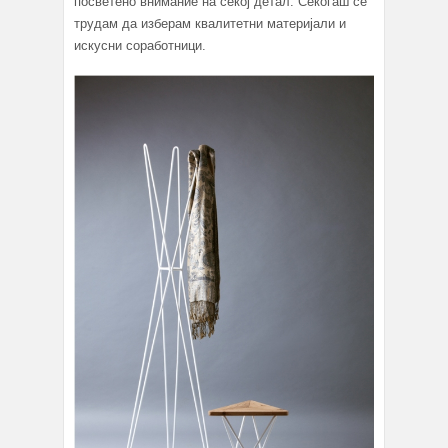
посветено внимание на секој детал. Секогаш се
трудам да изберам квалитетни материјали и
искусни соработници.