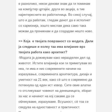
е разнолико, некои денови знам да ги поминам
на компјутер цртајќи, други во акција, а тие
најинтересните во работилница. Во секој случај,
што и да работам, гледам денот да е исполнет
со хармонија, зошто мислам дека само така
можам да проникнам и да создадам нешто ново.
>>
Која е твојата поврзаност со модата. Дали
ја следиши и колку таа има влијание врз
твојата работа како архитект?
-Модата ја доживувам како неразделен дел од
животот. Истите влијанија кои ги приметувам во
неа, ги има и низ современите начини на
изразување, современата архитектура, дизајн и
уметност на 21 век, како сѐ што е современо да
потекнува од еден ист извор. Сите овие алатки
го отсликуваат човекот на денешницата, зборат
за нас и начинот на кој сакаме да се
облекуваме, изразуваме. Всушност, сѐ тоа се
сведува на едноставност и практичност.