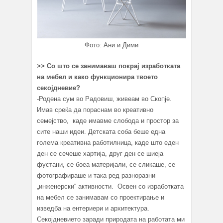
Фото: Ани и Дими
>>
Со што се занимаваш покрај изработката
на мебел и к
ако функционира
твоето
секојдневие?
-Родена сум во Радовиш, живеам во Скопје.
Имав среќа да пораснам во креативно
семејство, каде имавме слобода и простор за
сите наши идеи. Детската соба беше една
голема креативна работилница, каде што еден
ден се сечеше хартија, друг ден се шиеја
фустани, се боеа материјали, се сликаше, се
фотографираше и така ред разноразни
„инженерски“ активности. Освен со изработката
на мебел се занимавам со проектирање и
изведба на ентериери и архитектура.
Секојдневието заради природата на работата ми