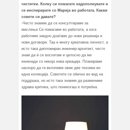
честитки. Колку си помагате надополнувате и
се инспирирате со Марија во работата. Какви
совети си давате?
-Често знаеме да се консултираме за
мислење.Си помагаме во работата, а кога
работиме заедно доаѓаме до нови решенија и
нови договори. Таа е многу креативна личност, а
исто така дипломиран инженер-архитект, често
знам да ѝ се восхитам и целосно да ме
изненади со некоја нова креација. Планираме
наскоро да ги вклопиме овие две техники во
една колекција. Советите се обично во вид на
поддршка, но исто така знаеме да размениме
здрава критика, што понекогаш е потребна.