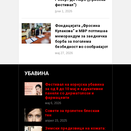
фестивал“)
јуни 1, 2026
Фондацијата „Фросина
Кулакова“ и МВР потпишаа
меморандум за заедничка
борба за поголема
безбедност во сообраќајот
мај 27, 2026
УБАВИНА
Фестивал на корејска убавина
за од 8 до 10 мај и едукативни
панели со дерматолози и
фармацевти
мај 6, 2026
Совети за пролетен блескав
тен
април 15, 2025
Зимски предизвици на кожата: