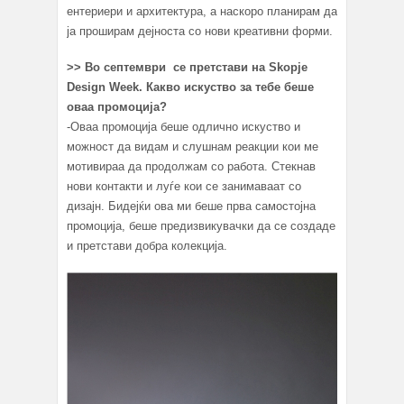
ентериери и архитектура, а наскоро планирам да
ја проширам дејноста со нови креативни форми.
>>
Во септември се претстави на Skopje
Design Week. Какво искуство за тебе беше
оваа промоција?
-Оваа промоција беше одлично искуство и
можност да видам и слушнам реакции кои ме
мотивираа да продолжам со работа. Стекнав
нови контакти и луѓе кои се занимаваат со
дизајн. Бидејќи ова ми беше прва самостојна
промоција, беше предизвикувачки да се создаде
и претстави добра колекција.