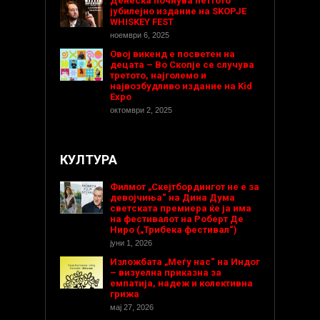
Денеска почнува петтото
јубилејно издание на SKOPJE
WHISKEY FEST
ноември 6, 2025
Овој викенд е посветен на
децата – Во Скопје се случува
третото, најголемо и
највозбудливо издание на Kid
Expo
октомври 2, 2025
КУЛТУРА
Филмот „Скејтбордингот не е за
девојчиња“ на Дина Дума
светската премиера ќе ја има
на фестивалот на Роберт Де
Ниро („Трибека фестивал“)
јуни 1, 2026
Изложбата „Меѓу нас“ на Индог
– визуелна приказна за
емпатија, надеж и колективна
грижа
мај 27, 2026