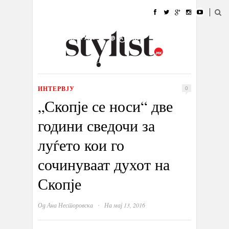
ДОМА
МОДА
СТИЛ
УБАВИНА
ЖИВОТ
КУЛТУРА
@РАБОТА
ГАЛЕРИЈА
ИЗЛОГ
КОНТАКТ
ИНТЕРВЈУ
0
„Скопје се носи“ две
години сведочи за
луѓето кои го
сочинуваат духот на
Скопје
·
Од
Ана Несторовска
На мај 13, 2016