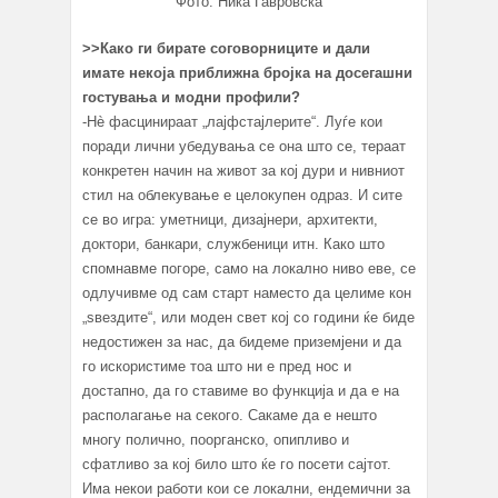
Фото: Ника Гавровска
>>Како ги бирате соговорниците и дали
имате некоја приближна бројка на досегашни
гостувања и модни профили?
-Нè фасцинираат „лајфстајлерите“. Луѓе кои
поради лични убедувања се она што се, тераат
конкретен начин на живот за кој дури и нивниот
стил на облекување е целокупен одраз. И сите
се во игра: уметници, дизајнери, архитекти,
доктори, банкари, службеници итн. Како што
спомнавме погоре, само на локално ниво еве, се
одлучивме од сам старт наместо да целиме кон
„ѕвездите“, или моден свет кој со години ќе биде
недостижен за нас, да бидеме приземјени и да
го искористиме тоа што ни е пред нос и
достапно, да го ставиме во функција и да е на
располагање на секого. Сакаме да е нешто
многу полично, поорганско, опипливо и
сфатливо за кој било што ќе го посети сајтот.
Има некои работи кои се локални, ендемични за