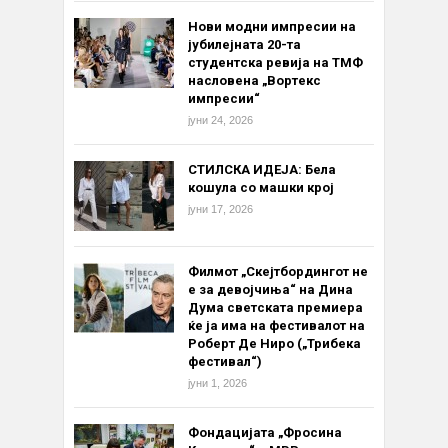
Нови модни импресии на
јубилејната 20-та
студентска ревија на ТМФ
насловена „Вортекс
импресии“
јуни 24, 2026
СТИЛСКА ИДЕЈА: Бела
кошула со машки крој
јуни 17, 2026
Филмот „Скејтбордингот не
е за девојчиња“ на Дина
Дума светската премиера
ќе ја има на фестивалот на
Роберт Де Ниро („Трибека
фестивал“)
јуни 1, 2026
Фондацијата „Фросина