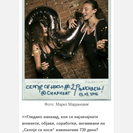
Фото: Марко Марјановиќ
>>Гледано наназад, кои се најзачајните
моменти, објави, соработки, ангажмани на
„Скопје се носи“ изминативе 730 дена?