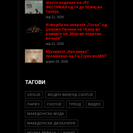
Шесто издание на ЈЕС
ФЕСТИВАЛ од 14 до 20 мај во
Скопје
мај 12, 2026
Изведба на операта „Тоска“ од
Џакомо Пучини на 16 мај во
рамките на „Мајски оперски
вечери“
мај 12, 2026
Мјузиклот „Као какао“
премиерно на 2 и 3 јуни во МНТ
април 24, 2026
ТАГОВИ
VOGUE
МОДЕН ВИКЕНД-СКОПЈЕ
ПАРИЗ
СКОПЈЕ
ТРЕНД
ВИДЕО
МАКЕДОНСКА МОДА
МАКЕДОНСКИ ДИЗАЈНЕРИ
МОДНА РЕВИЈА
НАКИТ