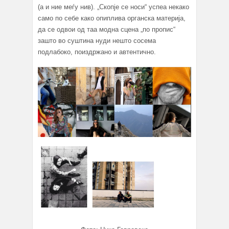
(а и ние меѓу нив). „Скопје се носи“ успеа некако
само по себе како опиплива органска материја,
да се одвои од таа модна сцена „по пропис“
зашто во суштина нуди нешто сосема
подлабоко, поиздржано и автентично.