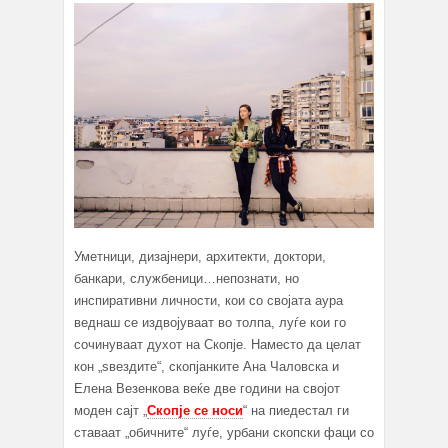
Уметници, дизајнери, архитекти, доктори,
банкари, службеници…непознати, но
инспиративни личности, кои со својата аура
веднаш се издвојуваат во толпа, луѓе кои го
сочинуваат духот на Скопје. Наместо да целат
кон „ѕвездите“, скопјанките Ана Чаловска и
Елена Везенкова веќе две години на својот
моден сајт „
Скопје се носи
“ на пиедестал ги
ставаат „обичните“ луѓе, урбани скопски фаци со