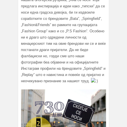
предлага инспирација и идеи како „типски“ да се
носи една градска девојка, би ги издвоиле
соработките со брендовите „Bata“, „Springfield“,
„Fashion&Friends“ во рамките на групацијата
„Fashion Group“ како и со „P.S Fashion“. Особено
ни е драго што одредени личности од
менаџерскиот тим на овие брендови ни се и веќе
постанати драги пријатели. Да не биде
фалбаџиски но, горди сме што наши
фотографии беа објавени и на официјалните
Инстаграм профили на брендовите „Springfield“ и
„Replay“ што е навистина и повеќе од пријатно и
неочекувано признание за нашиот труд.