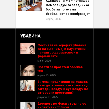
Кулакова“ и МВР потпишаа
меморандум за заедничка
борба за поголема
безбедност во сообраќајот
мај 27, 2026
УБАВИНА
Фестивал на корејска убавина
за од 8 до 10 мај и едукативни
панели со дерматолози и
фармацевти
мај 6, 2026
Совети за пролетен блескав
тен
април 15, 2025
Зимски предизвици на кожата:
Како да ја заштитите кожата од
загаден воздух и сув воздух во
затворени простории?
јануари 13, 2025
Блеснете во Новата година со
иновативниот Eucerin