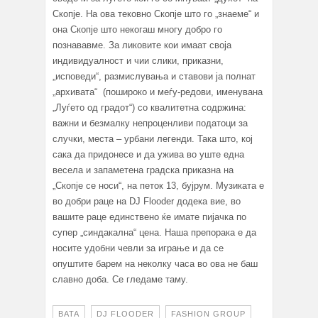
Скопје. На ова тековно Скопје што го „знаеме“ и
она Скопје што некогаш многу добро го
познававме. За ликовите кои имаат своја
индивидуалност и чии слики, приказни,
„исповеди“, размислувања и ставови ја полнат
„архивата“ (пошироко и меѓу-редови, именувана
„Луѓето од градот“) со квалитетна содржина:
важни и безмалку непроценливи податоци за
случки, места – урбани легенди. Така што, кој
сака да придонесе и да ужива во уште една
весела и запаметена градска приказна на
„Скопје се носи“, на петок 13, бујрум. Музиката е
во добри раце на DJ Flooder додека вие, во
вашите раце единствено ќе имате пијачка по
супер „синдакална“ цена. Наша препорака е да
носите удобни чевли за играње и да се
опуштите барем на неколку часа во ова не баш
славно доба. Се гледаме таму.
BATA
DJ FLOODER
FASHION GROUP