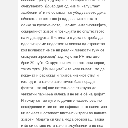
очекуваното. Добар дел од нив ги напуштаат
„шаблоните“ и нè оставаат со убедувањето дека
облеката не секогаш ја оддава вистинската
слика за креативноста, шармот, интелигенцијата,
социјалниот живот и позицијата во општеството
на индивидуата. Вистината е дека не треба да
идеализираме недостижни ликови од странство
кои всушност не се ни реални личности туку се
спакуван „производ“ зад кој стои PR тим што
брои 30 луѓе. Опкружени сме со локални херои,
токму тука. „Нашинците“ и те како имаат што да
покажат и раскажат и притоа нивниот стил и
изглед и те како е автентичен баш поради
фактот што кај нас потешко се стигнува до
уникатни парчиња облека и не ни е сè на дофат.
И токму со тие луѓе го делиме нашето реално
секојдневие и тие се тие најпосле што навистина
ни влијаат и оставаат вистински траги во нашите
животи. Модата си била мода отсекогаш, таква
и ќе си остане исто како и вљубениците во неа