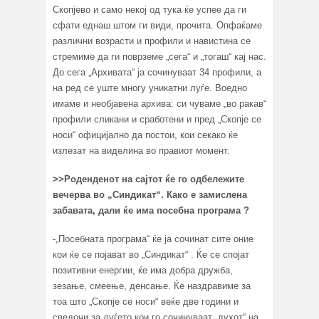
Скопјево и само некој од тука ќе успее да ги
сфати еднаш штом ги види, прочита. Опфаќаме
различни возрасти и профили и навистина се
стремиме да ги поврземе „сега“ и „тогаш“ кај нас.
До сега „Архивата“ ја сочинуваат 34 профили, а
на ред се уште многу уникатни луѓе. Воедно
имаме и необјавена архива: си чуваме „во ракав“
профили сликани и сработени и пред „Скопје се
носи“ официјално да постои, кои секако ќе
излезат на виделина во правиот момент.
>>
Роденденот на сајтот ќе го одбележите
вечерва во „Синдикат“. Како е замислена
забавата, дали ќе има посебна програма ?
-„Посебната програма“ ќе ја сочинат сите оние
кои ќе се појават во „Синдикат“ . Ќе се спојат
позитивни енергии, ќе има добра дружба,
зезање, смеење, денсање. Ќе наздравиме за
тоа што „Скопје се носи“ веќе две години и
сведочи за луѓето кои го сочинуваат „духот“ на