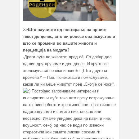
>>Што научивте од постирање на првиот
текст до денес,
што ви донесе ова искуство
и
што се промени во вашите животи и
перцепција на модата?
-Драги луѓе во животот, пред сè. Со добар дел
од нив другаруваме и ден денес. И кругот се
зголемува сè повеќе и повеќе. „Што друго се
промени?“ – Ние. Понекогаш и помислуваме,
каков ли ни беше животот пред „Скопје се носи“.
Постојано запознаваме интересни и
инспиративни луѓе така што преку истражување
на тој нивен богат и креативен свет практично се
надоградуваме и самите ние, свесно или
несвесно. Имаме увидено дека на пати, и ние,
всушност, секој од нас се води по извесни
стереотипи кои самите ликови сосема ги
побиваат, разубедувајќи нè во спротивното и во