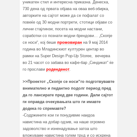
уникатен стил и интересна приказна. Денеска,
730 дена од првата објава на оваа веб-збирка,
авторките на сајтот може да се пофалат со
повеќе од 30 модни портрети, стотици објави со
лични стајлинзи, посета на модни настани,
соработки со познати модни брендови… „Скопје
се носи“, кој беше
промовиран
на 9 мај 2014
година во Младинскиот културен центар во
рамки на Super Design Pop-Up Storeе, вечерва
во 21 часот со забава во кафе-бар „Синдикат“ ќе
го прослави
роденденот
.
>>Проектот
„Скопје се носи“го подготвувавте
внимателно и педантно подолг период пред
да го лансирате пред две години. Дали сајтот
ги оправда очекувањата што ги имавте
додека го спремавте?
-Содржините кои ги понудивме наидоа
навистина на добар одзив, на наше огромно
задоволство и изненадување затоа што
вложуваме навистина голем труд и со искрена