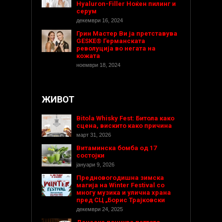
Hyaluron-Filler Ноќен пилинг и
серум
декември 16, 2024
Грин Мастер Ви ја претставува
GESKE® Германската
револуција во негата на
кожата
ноември 18, 2024
ЖИВОТ
Bitola Whisky Fest: Битола како
сцена, вискито како причина
март 31, 2026
Витаминска бомба од 17
состојки
јануари 9, 2026
Предновогодишнa зимска
магија на Winter Festival со
многу музика и улична храна
пред СЦ „Борис Трајковски
декември 24, 2025