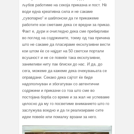
љубов работиме на секоја приказна и пост. Нè
води една креативна сила и не сакаме
„сувопарно“ и шаблонски да ги прикажеме
работите кои сметаме дека се вредни за приказ.
Факт е, дури и очигледно дека сме пребирливи
во поглед на содржините, токму од таа причина
што не сакаме да пласираме ексклузивни вести
кои штом ќе се најдат на 50 светски портали
всушност и не се повеќе така ексклузивни,
занимливи ниту пак блиски до нас. И да, до
сега, можеме да кажеме дека очекувањата се
оправдани. Секако дека сајтот ќе биде
надополнуван и збогатуван со автентични
содржини и приказни со тоа што сме во
постојана борба со време и за жал не успеваме
целосно да му го посветиме вниманието што го
заслужува воедно и да ги реализираме сите
идеи повеќе или помалку врзани за него.