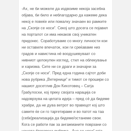
-Ах, не би можеле да издвоиме некоја засебна
објава, би било и неблагодарно да кажеме дека
некој е повеќе или помалку значаен во рамките
на „Скопје се носи“. Секој што досега се појавил
на порталот си има некаков свој уникатен
придонес. Соработуваме со многу личности кои
ни оставиле впечаток, кои ги среќаваме низ
градов и навистина нè воодушевуваат со
нивниот целокупен изглед, стил на облекување
и харизма. Сите ни се драги и значајни за
„Скопје се носи“. Пред една година сајтот доби
нова рубрика „Ветерници“ и тимот се прошири со
нашиот досетлив Дон Кихотовец – Сатја
Грабулоски, кој преку својата нарација се
надоврзува на целата идеја – пред сè да бидеме
храбри, да не дува ветрот во правецот кој што
самите ќе си го таргетираме и во патот на таа
(себе)реализација да бидеме/останеме свои.
Кога се работи пак за ангажманите поврзани со
нашатa блогерска рубрика, „Ана се носи“ која