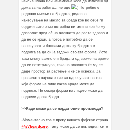
неисчешлана или неизмиена коса да излезеш од
дома за на работа… не иде
Потребно е
редовно миење на брадата, редовно
нанесување на масло за брада кое во себе ги
содржи сите оние потребни витамини кои ќе му
дозволат пред сè на влакното да расте здраво и
да не се крши, а потоа е потребно да се
нанесуваат и балсами доколку брадата е
подолга за да си ја задржи својата форма. Исто
така многу важно е и брадата од време на време
да се потстрижува, така на влакното ќе му се
даде простор за растење и ќе се освежи. За
правилата најчесто тие се однесуваат на тоа
која форма на лице каква брада може да
поднесе. Не секоја форма на лицето може да
поднесе долга брада.
>>
Каде може да се најдат овие производи?
-Моментално тоа е преку нашата фејсбук страна
@sVbeardcare
. Таму може да се погледнат сите