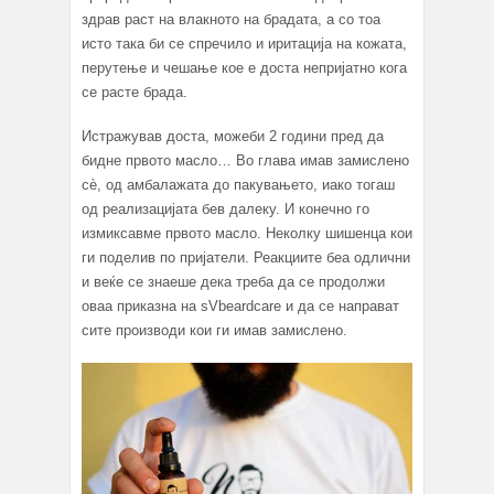
здрав раст на влакното на брадата, а со тоа
исто така би се спречило и иритација на кожата,
перутење и чешање кое е доста непријатно кога
се расте брада.
Истражував доста, можеби 2 години пред да
бидне првото масло… Во глава имав замислено
сè, од амбалажата до пакувањето, иако тогаш
од реализацијата бев далеку. И конечно го
измиксавме првото масло. Неколку шишенца кои
ги поделив по пријатели. Реакциите беа одлични
и веќе се знаеше дека треба да се продолжи
оваа приказна на sVbeardcare и да се направат
сите производи кои ги имав замислено.