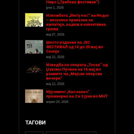
Ниро („Трибека фестивал“)
јуни 1, 2026
Изложбата „Меѓу нас“ на Индог
– визуелна приказна за
емпатија, надеж и колективна
грижа
мај 27, 2026
Шесто издание на ЈЕС
ФЕСТИВАЛ од 14 до 20 мај во
Скопје
мај 12, 2026
Изведба на операта „Тоска“ од
Џакомо Пучини на 16 мај во
рамките на „Мајски оперски
вечери“
мај 12, 2026
Мјузиклот „Као какао“
премиерно на 2 и 3 јуни во МНТ
април 24, 2026
ТАГОВИ