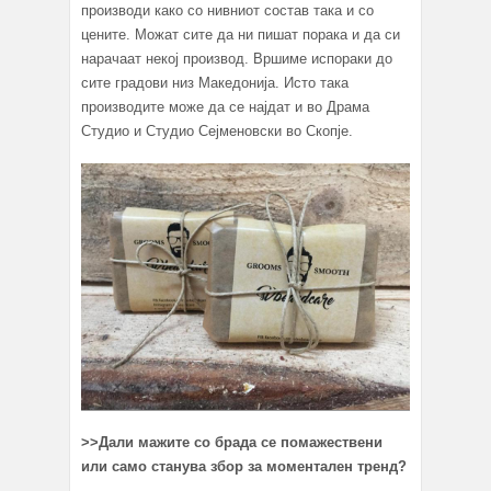
производи како со нивниот состав така и со
цените. Можат сите да ни пишат порака и да си
нарачаат некој производ. Вршиме испораки до
сите градови низ Македонија. Исто така
производите може да се најдат и во Драма
Студио и Студио Сејменовски во Скопје.
>>
Дали мажите со брада се помажествени
или само станува збор за моментален тренд?