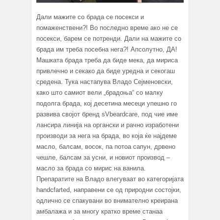
Дали мажите со брада се посекси и
помаженствени?! Во последно време ако не се
посекси, барем се потренди. Дали на мажите со
брада им треба посебна нега?! Апсолутно, ДА!
Машката брада треба да биде мека, да мириса
привлечно и секако да биде уредна и секогаш
средена. Тука настапува Владо Сејменовски,
како што самиот вели „брадоња“ со малку
подолга брада, кој десетина месеци упешно го
развива својот бренд sVbeardcare, под чие име
лансира линија на органски и рачно изработени
производи за нега на брада, во која ќе најдеме
масло, балсам, восок, па потоа сапун, дрвено
чешле, балсам за усни, и новиот производ –
масло за брада со мирис на ванила.
Препаратите на Владо влегуваат во категоријата
handcfarted, направени се од природни состојки,
одлично се спакувани во внимателно креирана
амбалажа и за многу кратко време станаа