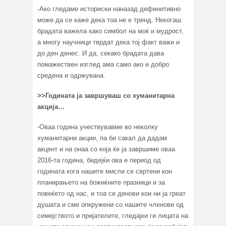
-Ако гледаме историски наназад дефинитивно
може да се каже дека тоа не е тренд. Некогаш
брадата важела како симбол на моќ и мудрост,
а многу научници тврдат дека тој факт важи и
до ден денес. И да, секако брадата дава
помажествен изглед ама само ако е добро
средена и одржувана.
>>
Годината ја завршуваш со хуманитарна
акција…
-Оваа година учествувавме во неколку
хуманитарни акции, па би сакал да дадам
акцент и на онаа со која ќе ја завршиме оваа
2016-та година, бидејќи ова е период од
годината кога нашите мисли се свртени кон
планирањето на божиќните празници и за
повеќето од нас, и тоа се денови кои ни ја греат
душата и сме опкружени со нашите членови од
семејството и пријателите, гледајки ги лицата на