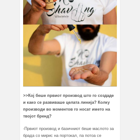
>>
Кој беше првиот производ што го создаде
и како се развиваше целата линија? Колку
производи во моментов го носат името на
твојот бренд?
-Првиот производ и базичниот беше маслото за
брада со мирис на портокал, па потоа се