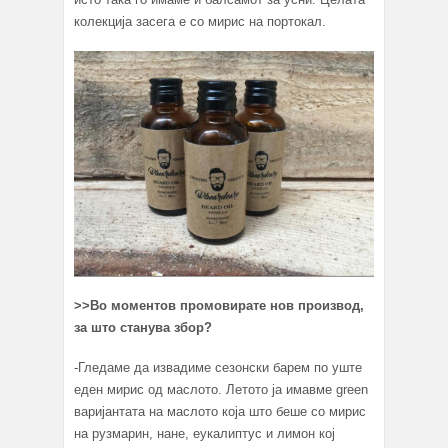
колекција засега е со мирис на портокал.
>>
Во моментов промовирате нов производ,
за што станува збор?
-Гледаме да извадиме сезонски барем по уште
еден мирис од маслото. Летото ја имавме green
варијантата на маслото која што беше со мирис
на рузмарин, нане, еукалиптус и лимон кој