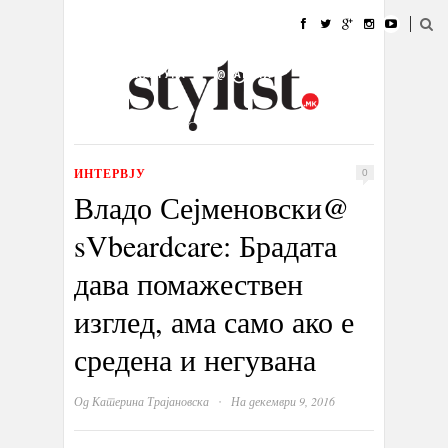
ДОМА
МОДА
СТИЛ
УБАВИНА
ЖИВОТ
КУЛТУРА
@РАБОТА
ГАЛЕРИЈА
ИЗЛОГ
КОНТАКТ
ИНТЕРВЈУ
0
Владо Сејменовски@
sVbeardcare: Брадата
дава помажествен
изглед, ама само ако е
средена и негувана
·
Од
Катерина Трајановска
На декември 9, 2016