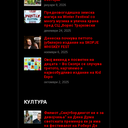
јануари 9, 2026
Предновогодишнa зимска
магија на Winter Festival со
многу музика и улична храна
пред СЦ „Борис Трајковски
декември 24, 2025
Денеска почнува петтото
јубилејно издание на SKOPJE
WHISKEY FEST
ноември 6, 2025
Овој викенд е посветен на
децата – Во Скопје се случува
третото, најголемо и
највозбудливо издание на Kid
Expo
октомври 2, 2025
КУЛТУРА
Филмот „Скејтбордингот не е за
девојчиња“ на Дина Дума
светската премиера ќе ја има
на фестивалот на Роберт Де