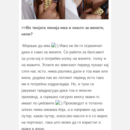
>>
Во твојата линија има и нешто за жените,
нели?
-Мораше да има
Иако не би го ограничил
дека е само за жените. Се работи за балсамот
за усни кој е потребен колку на жените, толку и
на мажите. Усните во зимскиот период пукаат кај
сите нас исто, нема разлика дали е тоа маж или
жена, додека пак во летниот период исто така
им е потребна хидратација. Но, и тука се
јавуваат предрасуди дека тоа е женски
производ, а скришно сигурно многу мажи го
имаат по џебовите
Производот е тотално
unisex нема никаква боја, а е направен од шиа
путер, какао путер, кокосово масло и е со мирос
на портокал, така што може да го користат и
мажи и жени.