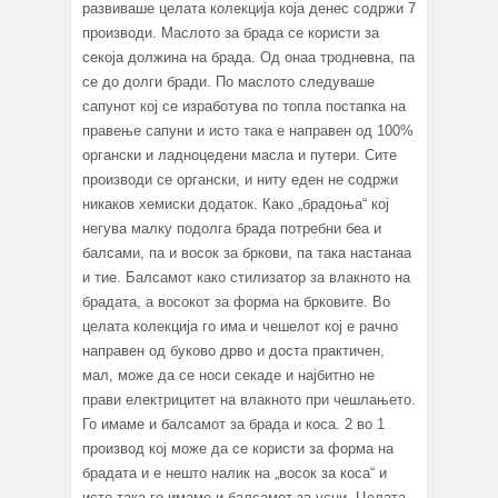
развиваше целата колекција која денес содржи 7
производи. Маслото за брада се користи за
секоја должина на брада. Од онаа тродневна, па
се до долги бради. По маслото следуваше
сапунот кој се изработува по топла постапка на
правење сапуни и исто така е направен од 100%
органски и ладноцедени масла и путери. Сите
производи се органски, и ниту еден не содржи
никаков хемиски додаток. Како „брадоња“ кој
негува малку подолга брада потребни беа и
балсами, па и восок за бркови, па така настанаа
и тие. Балсамот како стилизатор за влакното на
брадата, а восокот за форма на брковите. Во
целата колекција го има и чешелот кој е рачно
направен од буково дрво и доста практичен,
мал, може да се носи секаде и најбитно не
прави електрицитет на влакното при чешлањето.
Го имаме и балсамот за брада и коса. 2 во 1
производ кој може да се користи за форма на
брадата и е нешто налик на „восок за коса“ и
исто така го имаме и балсамот за усни. Целата