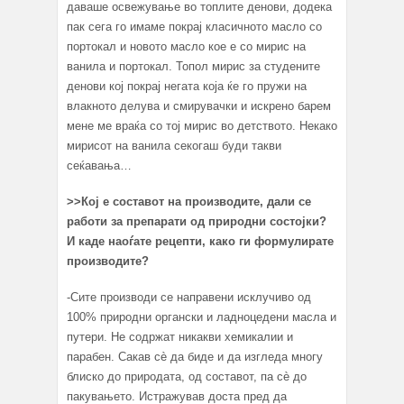
даваше освежување во топлите денови, додека
пак сега го имаме покрај класичното масло со
портокал и новото масло кое е со мирис на
ванила и портокал. Топол мирис за студените
денови кој покрај негата која ќе го пружи на
влакното делува и смирувачки и искрено барем
мене ме враќа со тој мирис во детството. Некако
мирисот на ванила секогаш буди такви
сеќавања…
>>
Кој е составот на производите, дали се
работи за препарати од природни состојки?
И каде наоѓате рецепти, како ги формулирате
производите?
-Сите производи се направени исклучиво од
100% природни органски и ладноцедени масла и
путери. Не содржат никакви хемикалии и
парабен. Сакав сè да биде и да изгледа многу
блиско до природата, од составот, па сè до
пакувањето. Истражував доста пред да