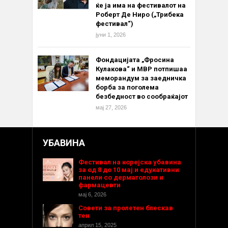
ќе ја има на фестивалот на
Роберт Де Ниро („Трибека
фестивал“)
јуни 1, 2026
Фондацијата „Фросина
Кулакова“ и МВР потпишаа
меморандум за заедничка
борба за поголема
безбедност во сообраќајот
мај 27, 2026
УБАВИНА
Фестивал на корејска убавина
за од 8 до 10 мај и едукативни
панели со дерматолози и
фармацевти
мај 6, 2026
Совети за пролетен блескав
тен
април 15, 2025