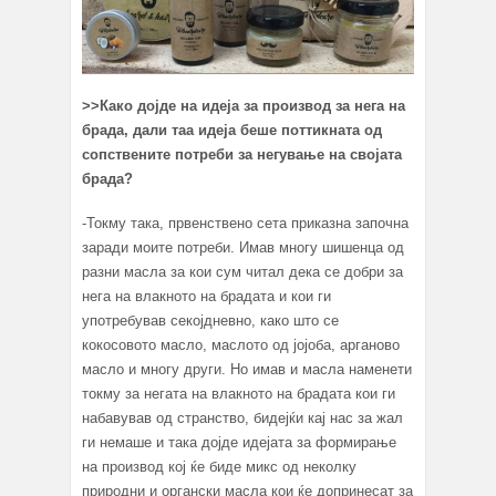
>>
Како дојде на идеја за производ за нега на
брада, дали таа идеја беше поттикната од
сопствените потреби за негување на својата
брада?
-Токму така, првенствено сета приказна започна
заради моите потреби. Имав многу шишенца од
разни масла за кои сум читал дека се добри за
нега на влакното на брадата и кои ги
употребував секојдневно, како што се
кокосовото масло, маслото од јојоба, арганово
масло и многу други. Но имав и масла наменети
токму за негата на влакното на брадата кои ги
набавував од странство, бидејќи кај нас за жал
ги немаше и така дојде идејата за формирање
на производ кој ќе биде микс од неколку
природни и органски масла кои ќе допринесат за