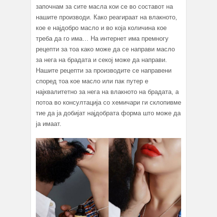
започнам за сите масла кои се во составот на
нашите производи. Како реагираат на влакното,
кое е најдобро масло и во која количина кое
треба да го има… На интернет има премногу
рецепти за тоа како може да се направи масло
за нега на брадата и секој може да направи.
Нашите рецепти за производите се направени
според тоа кое масло или пак путер е
најквалитетно за нега на влакното на брадата, а
потоа во консултација со хемичари ги склопивме
тие да ја добијат најдобрата форма што може да
ја имаат.