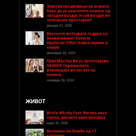
Зимски предизвици на кожата:
Како да ја заштитите кожата од
загаден воздух и сув воздух во
затворени простории?
јануари 13, 2025
Блеснете во Новата година со
иновативниот Eucerin
Hyaluron-Filler Ноќен пилинг и
серум
декември 16, 2024
Грин Мастер Ви ја претставува
GESKE® Германската
револуција во негата на
кожата
ноември 18, 2024
ЖИВОТ
Bitola Whisky Fest: Битола како
сцена, вискито како причина
март 31, 2026
Витаминска бомба од 17
состојки