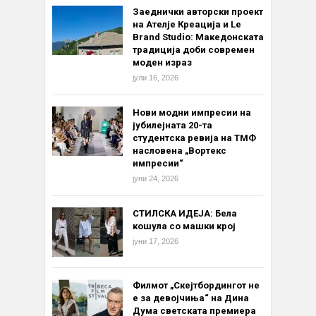
Заеднички авторски проект
на Ателје Креација и Le
Brand Studio: Македонската
традиција доби современ
моден израз
јули 16, 2026
Нови модни импресии на
јубилејната 20-та
студентска ревија на ТМФ
насловена „Вортекс
импресии“
јуни 24, 2026
СТИЛСКА ИДЕЈА: Бела
кошула со машки крој
јуни 17, 2026
Филмот „Скејтбордингот не
е за девојчиња“ на Дина
Дума светската премиера