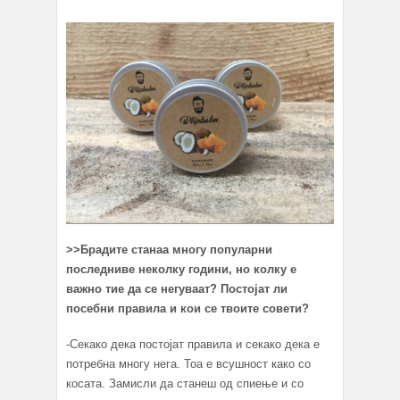
>>
Брадите станаа многу популарни
последниве неколку години, но колку е
важно тие да се негуваат? Постојат ли
посебни правила и кои се твоите совети?
-Секако дека постојат правила и секако дека е
потребна многу нега. Тоа е всушност како со
косата. Замисли да станеш од спиење и со