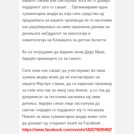
нашите сакани кои светнуваат кога ќе го добијат
подарокот што го сакаат… Организираме една
хуманитарна акција во која сите средства од
продажбата на нашите производи ќе ги насочиме
кон разубавување на овие празнични денови на
дечињата наОдделот за онкологија и
хематологија на Клиниката за детски болести.
Ќе се потрудиме да бидеме нечиј Дедо Мраз,
бидејќи празниците се за секого.
Сите оние кои сакаат да учествуваат во оваа
хумана акција може да нè контактираат на
нашата Фејсбук страна, да си нарачаат производ
за себе или пак за некој свој близок, а со тоа да
допринесат за поголема насмевка кај овие
дечиња, бидејќи секое лице заслужува да
светне гледајќи го подарокот кој го посакува.
Повеќе за оваа хуманитарна акција може сите
да дознаат од следниот event на Facebook:
https://www.facebook.com/events/1820796904825679/