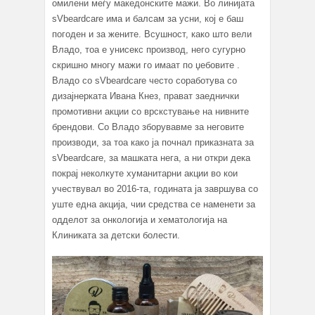
омилени меѓу македонските мажи. Во линијата
sVbeardcare има и балсам за усни, кој е баш
погоден и за жените. Всушност, како што вели
Владо, тоа е унисекс производ, него сугурно
скришно многу мажи го имаат по џебовите .
Владо со sVbeardcare често соработува со
дизајнерката Ивана Кнез, прават заеднички
промотивни акции со врскстување на нивните
брендови. Со Владо зборувавме за неговите
производи, за тоа како ја почнал приказната за
sVbeardcare, за машката нега, а ни откри дека
покрај неколкуте хуманитарни акции во кои
учествувал во 2016-та, годината ја завршува со
уште една акција, чии средства се наменети за
одделот за онкологија и хематологија на
Клиниката за детски болести.