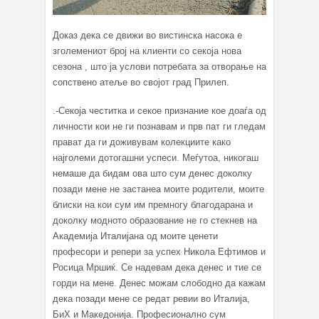
Доказ дека се движи во вистинска насока е
зголемениот број на клиенти со секоја нова
сезона , што ја услови потребата за отворање на
сопствено атеље во својот град Прилеп.
.-Секоја честитка и секое признание кое доаѓа од
личности кои не ги познавам и прв пат ги гледам
прават да ги доживувам колекциите како
најголеми дотогашни успеси. Меѓутоа, никогаш
немаше да бидам ова што сум денес доколку
позади мене не застанеа моите родители, моите
блиски на кои сум им премногу благодарана и
доколку модното образование не го стекнев на
Академија Италијана од моите ценети
професори и репери за успех Никола Ефтимов и
Росица Мршиќ. Се надевам дека денес и тие се
горди на мене. Денес можам слободно да кажам
дека позади мене се редат ревии во Италија,
БиХ и Македонија. Професионално сум