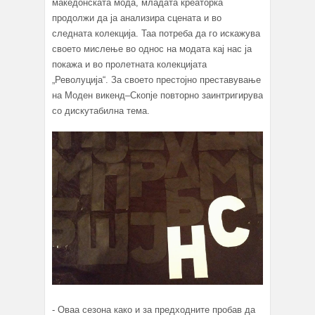
македонската мода, младата креаторка
продолжи да ја анализира сцената и во
следната колекција. Taa потреба да го искажува
своето мислење во однос на модата кај нас ja
покажа и во пролетната колекцијата
„Револуција“. За своето престојно преставување
на Моден викенд–Скопје повторно заинтригирува
со дискутабилна тема.
- Оваа сезона како и за предходните пробав да