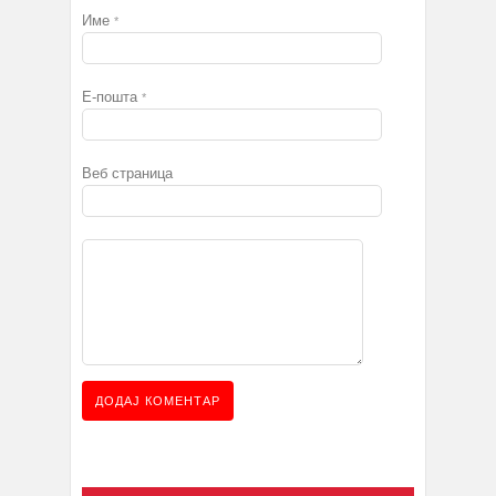
Име
*
Е-пошта
*
Веб страница