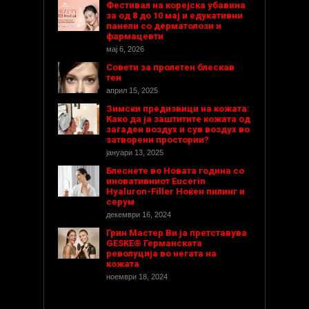
Фестивал на корејска убавина
за од 8 до 10 мај и едукативни
панели со дерматолози и
фармацевти
мај 6, 2026
Совети за пролетен блескав
тен
април 15, 2025
Зимски предизвици на кожата:
Како да ја заштитите кожата од
загаден воздух и сув воздух во
затворени простории?
јануари 13, 2025
Блеснете во Новата година со
иновативниот Eucerin
Hyaluron-Filler Ноќен пилинг и
серум
декември 16, 2024
Грин Мастер Ви ја претставува
GESKE® Германската
револуција во негата на
кожата
ноември 18, 2024