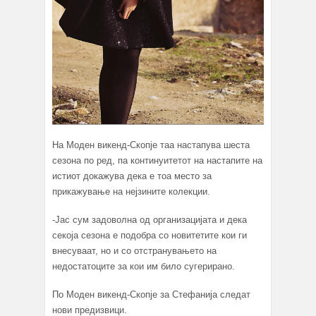
На Моден викенд-Скопје таа настапува шеста
сезона по ред, па континуитетот на настапите на
истиот докажува дека e тоа место за
прикажување на нејзините колекции.
-Jaс сум задоволна од организацијата и дека
секоја сезона е подобра со новитетите кои ги
внесуваат, но и со отстранувањето на
недостатоците за кои им било сугерирано.
По Моден викенд-Скопје за Стефанија следат
нови предизвици.