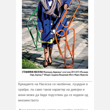
Креациите на Насеска се необични, луцидни и
храбри, па само таков карактер на девојки и
жени може да биде подготвен да се издвои од
мнозинството.