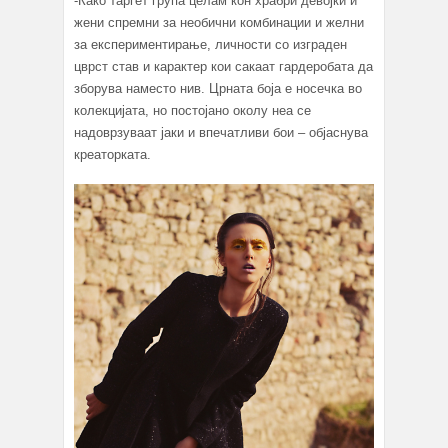
-Како таргет група целам кон храбри девојки и
жени спремни за необични комбинации и желни
за експериментирање, личности со изграден
цврст став и карактер кои сакаат гардеробата да
зборува наместо нив. Црната боја е носечка во
колeкцијата, но постојано околу неа се
надоврзуваат јаки и впечатливи бои – објаснува
креаторката.