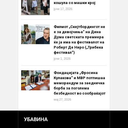
кошула со машки крој
јуни 17, 2026
Филмот „Скејтбордингот не
е за девојчиња“ на Дина
Дума светската премиера
ќе ја има на фестивалот на
Роберт Де Ниро („Трибека
фестивал“)
јуни 1, 2026
Фондацијата „Фросина
Кулакова“ и МВР потпишаа
меморандум за заедничка
борба за поголема
безбедност во сообраќајот
мај 27, 2026
УБАВИНА