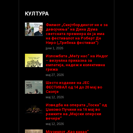
КУЛТУРА
Филмот „Скејтбордингот не е за
девојчиња“ на Дина Дума
светската премиера ќе ја има
на фестивалот на Роберт Де
Ниро („Трибека фестивал“)
јуни 1, 2026
Изложбата „Меѓу нас“ на Индог
– визуелна приказна за
емпатија, надеж и колективна
грижа
мај 27, 2026
Шесто издание на ЈЕС
ФЕСТИВАЛ од 14 до 20 мај во
Скопје
мај 12, 2026
Изведба на операта „Тоска“ од
Џакомо Пучини на 16 мај во
рамките на „Мајски оперски
вечери“
мај 12, 2026
Мјузиклот „Као какао“