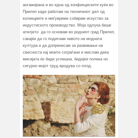
ангажирана и во една од конфекциските куќи во
Прилеп каде работам на техничкиот дел од
колекциите и меѓувреме собирам искуство за
индустиското производство. Моја одлука беше
ателјето
да го основам во родниот град Прилеп,
сакајќи да го подигнам нивото на модната
култура и да допринесам за развивање на
свесноста кај моите сограѓани и мислам дека
мисијата ќе биде успешна, бидејќи полека но
сигурно мојот труд вродува со плод.