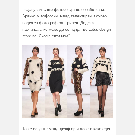
-Најавувам само фотосесија во соработка со
Бранко Михајлоски, млад талентиран и супер
надежен фотограф од Прилеп. Додека
парчињата ќе може да се најдат во Lotus design
store во „Скопје сити мол“.
Taa e се уште млад дизајнер и досега како еден