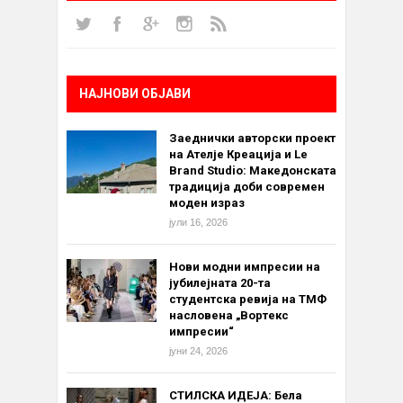
НАЈНОВИ ОБЈАВИ
Заеднички авторски проект
на Ателје Креација и Le
Brand Studio: Македонската
традиција доби современ
моден израз
јули 16, 2026
Нови модни импресии на
јубилејната 20-та
студентска ревија на ТМФ
насловена „Вортекс
импресии“
јуни 24, 2026
СТИЛСКА ИДЕЈА: Бела