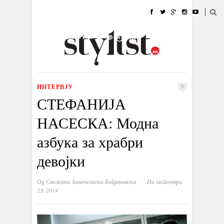
ДОМА
МОДА
СТИЛ
УБАВИНА
ЖИВОТ
КУЛТУРА
@РАБОТА
ГАЛЕРИЈА
ИЗЛОГ
КОНТАКТ
ИНТЕРВЈУ
0
СТЕФАНИЈА
НАСЕСКА: Модна
азбука за храбри
девојки
·
Од
Снежана Јаначковска-Богдановска
На октомври
23, 2014