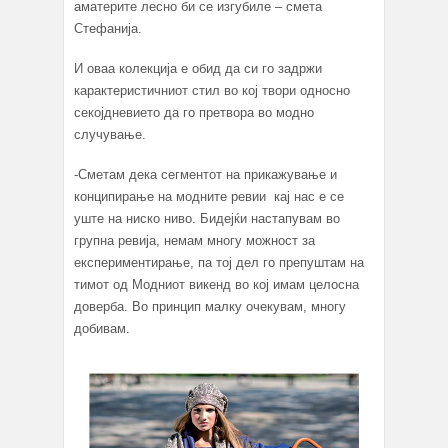
аматерите лесно би се изгубиле – смета
Стефанија.
И оваа колекција е обид да си го задржи
карактеристичниот стил во кој твори односно
секојдневието да го претворa во модно
случување.
-Сметам дека сегментот на прикажување и
конципирање на модните ревии кај нас е се
уште на ниско ниво. Бидејќи настапувам во
групна ревија, немам многу можност за
експериментирање, па тој дел го препуштам на
тимот од Модниот викенд во кој имам целосна
доверба. Во принцип малку очекувам, многу
добивам.