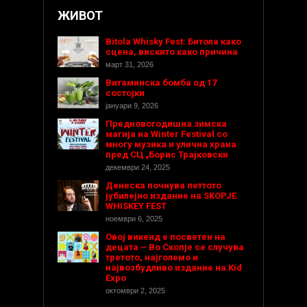
ЖИВОТ
Bitola Whisky Fest: Битола како
сцена, вискито како причина
март 31, 2026
Витаминска бомба од 17
состојки
јануари 9, 2026
Предновогодишнa зимска
магија на Winter Festival со
многу музика и улична храна
пред СЦ „Борис Трајковски
декември 24, 2025
Денеска почнува петтото
јубилејно издание на SKOPJE
WHISKEY FEST
ноември 6, 2025
Овој викенд е посветен на
децата – Во Скопје се случува
третото, најголемо и
највозбудливо издание на Kid
Expo
октомври 2, 2025