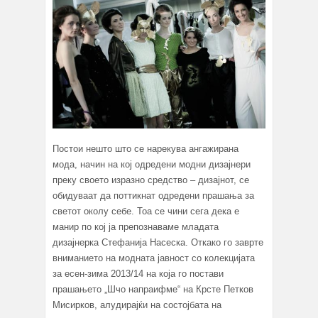
Постои нешто што се нарекува ангажирана
мода, начин на кој одредени модни дизајнери
преку своето изразно средство – дизајнот, се
обидуваат да поттикнат одредени прашања за
светот околу себе. Тоа се чини сега дека е
манир по кој ја препознаваме младата
дизајнерка Стефанија Насеска. Откако го заврте
вниманието на модната јавност со колекцијата
за есен-зима 2013/14 на која го постави
прашањето „Шчо напраифме“ на Крсте Петков
Мисирков, алудирајќи на состојбата на