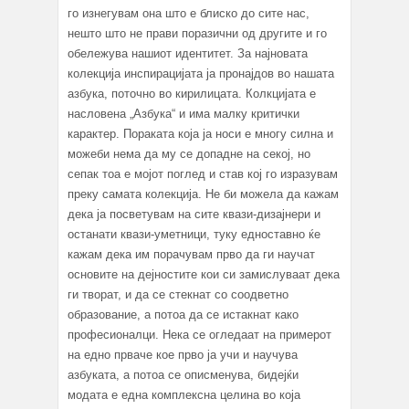
го изнегувам она што е блиско до сите нас,
нешто што не прави поразични од другите и го
обележува нашиот идентитет. За најновата
колекција инспирацијата ја пронајдов во нашата
азбука, поточно во кирилицата. Колкцијата е
насловена „Азбука“ и има малку критички
карактер. Пораката која ја носи е многу силна и
можеби нема да му се допадне на секој, но
сепак тоа е мојот поглед и став кој го изразувам
преку самата колекција. Не би можела да кажам
дека ја посветувам на сите квази-дизајнери и
останати квази-уметници, туку едноставно ќе
кажам дека им порачувам прво да ги научат
основите на дејностите кои си замислуваат дека
ги творат, и да се стекнат со соодветно
образование, а потоа да се истакнат како
професионалци. Нека се огледаат на примерот
на едно прваче кое прво ја учи и научува
азбуката, а потоа се описменува, бидејќи
модата е една комплексна целина во која