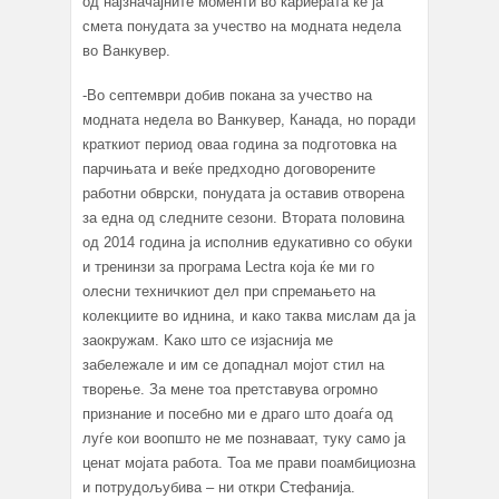
од најзначајните моменти во кариерата ќе ја
сметa понудата за учество на модната недела
во Ванкувер.
-Во септември добив покана за учество на
модната недела во Ванкувер, Канада, но поради
краткиот период оваа година за подготовка на
парчињата и веќе предходно договорените
работни обврски, понудата ја оставив отворена
за една од следните сезони. Втората половина
од 2014 година ја исполнив едукативно со обуки
и тренинзи за програма Lectra која ќе ми го
олесни техничкиот дел при спремањето на
колекциите во иднина, и како таква мислам да ја
заокружам. Kако што се изјаснија ме
забележале и им се допаднал мојот стил на
творење. За мене тоа претставува огромно
признание и посебно ми е драго што доаѓа од
луѓе кои воопшто не ме познаваат, туку само ја
ценат мојата работа. Тоа ме прави поамбициозна
и потрудољубива – ни откри Стефанија.