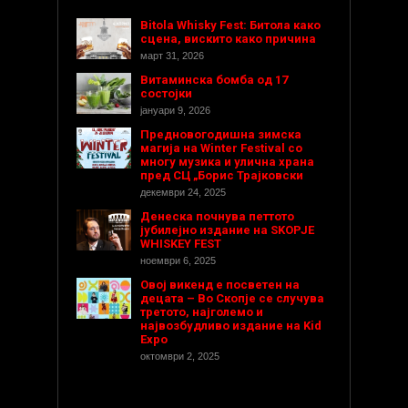
Bitola Whisky Fest: Битола како
сцена, вискито како причина
март 31, 2026
Витаминска бомба од 17
состојки
јануари 9, 2026
Предновогодишнa зимска
магија на Winter Festival со
многу музика и улична храна
пред СЦ „Борис Трајковски
декември 24, 2025
Денеска почнува петтото
јубилејно издание на SKOPJE
WHISKEY FEST
ноември 6, 2025
Овој викенд е посветен на
децата – Во Скопје се случува
третото, најголемо и
највозбудливо издание на Kid
Expo
октомври 2, 2025