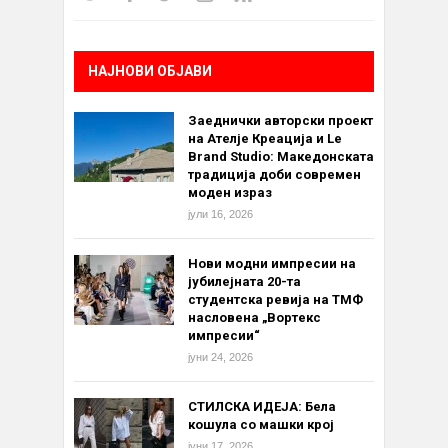
НАЈНОВИ ОБЈАВИ
Заеднички авторски проект
на Ателје Креација и Le
Brand Studio: Македонската
традиција доби современ
моден израз
јули 16, 2026
Нови модни импресии на
јубилејната 20-та
студентска ревија на ТМФ
насловена „Вортекс
импресии“
јуни 24, 2026
СТИЛСКА ИДЕЈА: Бела
кошула со машки крој
јуни 17, 2026