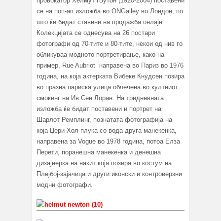
провокатор Хелмут Њутон (1920-2004) поставени
се на поп-ап изложба во ONGalley во Лондон, по
што ќе бидат ставени на продажба онлајн.
Колекцијата се однесува на 26 постари
фотографи од 70-тите и 80-тите, некои од нив го
обликуваа модното портретирање, како на
пример, Rue Aubriot направена во Париз во 1976
година, на која актерката Вибеке Кнудсен позира
во празна париска улица облечена во култниот
смокинг на Ив Сен Лоран. На тридневната
изложба ќе бидат поставени и портрет на
Шарлот Ремплинг, познатата фотографија на
која Џери Хол плука со вода друга манекенка,
направена за Vogue во 1978 година, потоа Елза
Перети, поранешна манекенка и денешна
дизајнерка на накит која позира во костум на
Плејбој-зајачица и други иконски и контроверзни
модни фотографи.