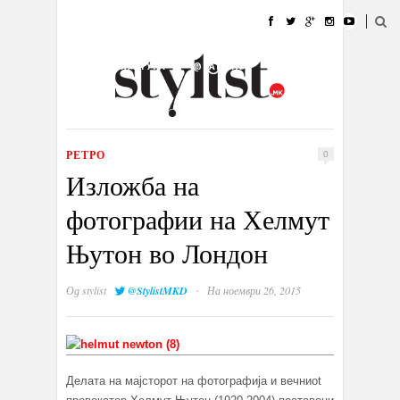
ДОМА
МОДА
СТИЛ
УБАВИНА
ЖИВОТ
КУЛТУРА
@РАБОТА
ГАЛЕРИЈА
ИЗЛОГ
КОНТАКТ
РЕТРО
0
Изложба на
фотографии на Хелмут
Њутон во Лондон
·
Од
stylist
@StylistMKD
На ноември 26, 2015
Делата на мајсторот на фотографија и вечниоt