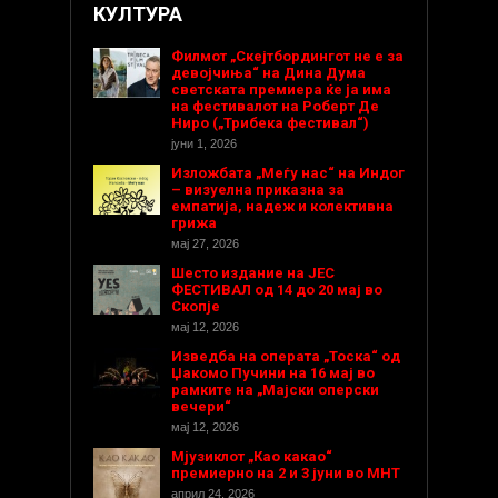
КУЛТУРА
Филмот „Скејтбордингот не е за
девојчиња“ на Дина Дума
светската премиера ќе ја има
на фестивалот на Роберт Де
Ниро („Трибека фестивал“)
јуни 1, 2026
Изложбата „Меѓу нас“ на Индог
– визуелна приказна за
емпатија, надеж и колективна
грижа
мај 27, 2026
Шесто издание на ЈЕС
ФЕСТИВАЛ од 14 до 20 мај во
Скопје
мај 12, 2026
Изведба на операта „Тоска“ од
Џакомо Пучини на 16 мај во
рамките на „Мајски оперски
вечери“
мај 12, 2026
Мјузиклот „Као какао“
премиерно на 2 и 3 јуни во МНТ
април 24, 2026