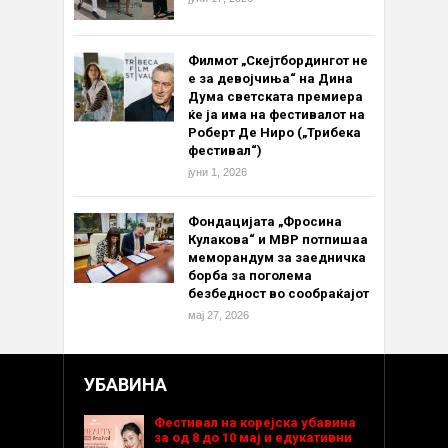
Филмот „Скејтбордингот не
е за девојчиња“ на Дина
Дума светската премиера
ќе ја има на фестивалот на
Роберт Де Ниро („Трибека
фестивал“)
јуни 1, 2026
Фондацијата „Фросина
Кулакова“ и МВР потпишаа
меморандум за заедничка
борба за поголема
безбедност во сообраќајот
мај 27, 2026
УБАВИНА
Фестивал на корејска убавина
за од 8 до 10 мај и едукативни