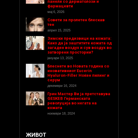
панели со дерматолози и
фармацевти
мај 6, 2026
Совети за пролетен блескав
тен
април 15, 2025
Зимски предизвици на кожата:
Како да ја заштитите кожата од
загаден воздух и сув воздух во
затворени простории?
јануари 13, 2025
Блеснете во Новата година со
иновативниот Eucerin
Hyaluron-Filler Ноќен пилинг и
серум
декември 16, 2024
Грин Мастер Ви ја претставува
GESKE® Германската
револуција во негата на
кожата
ноември 18, 2024
ЖИВОТ