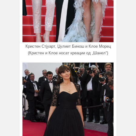
Кристен Стјуарт, Џулиет Бинош и Клое Морец
(Кристен и Клое носат креации од „Шанел“)