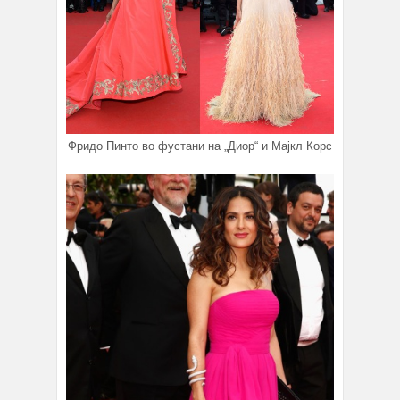
Фридо Пинто во фустани на „Диор“ и Мајкл Корс