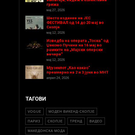
грижа
мај 27, 2026
Шесто издание на ЈЕС
ФЕСТИВАЛ од 14 до 20 мај во
Скопје
мај 12, 2026
Изведба на операта „Тоска“ од
Џакомо Пучини на 16 мај во
рамките на „Мајски оперски
вечери“
мај 12, 2026
Мјузиклот „Као какао“
премиерно на 2 и 3 јуни во МНТ
април 24, 2026
ТАГОВИ
VOGUE
МОДЕН ВИКЕНД-СКОПЈЕ
ПАРИЗ
СКОПЈЕ
ТРЕНД
ВИДЕО
МАКЕДОНСКА МОДА