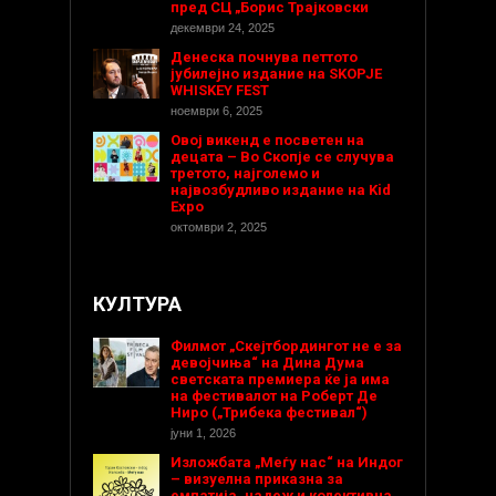
пред СЦ „Борис Трајковски
декември 24, 2025
Денеска почнува петтото
јубилејно издание на SKOPJE
WHISKEY FEST
ноември 6, 2025
Овој викенд е посветен на
децата – Во Скопје се случува
третото, најголемо и
највозбудливо издание на Kid
Expo
октомври 2, 2025
КУЛТУРА
Филмот „Скејтбордингот не е за
девојчиња“ на Дина Дума
светската премиера ќе ја има
на фестивалот на Роберт Де
Ниро („Трибека фестивал“)
јуни 1, 2026
Изложбата „Меѓу нас“ на Индог
– визуелна приказна за
емпатија, надеж и колективна