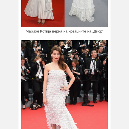
Марион Котија верна на креациите на „Диор“