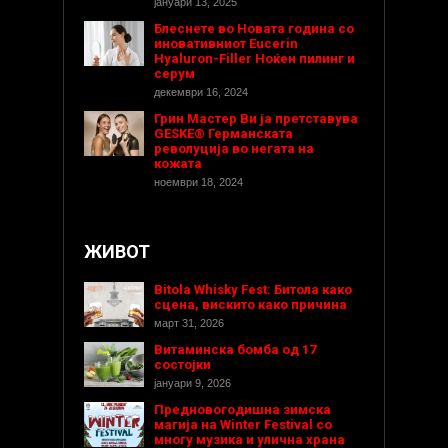
јануари 13, 2025
Блеснете во Новата година со
иновативниот Eucerin
Hyaluron-Filler Ноќен пилинг и
серум
декември 16, 2024
Грин Мастер Ви ја претставува
GESKE® Германската
револуција во негата на
кожата
ноември 18, 2024
ЖИВОТ
Bitola Whisky Fest: Битола како
сцена, вискито како причина
март 31, 2026
Витаминска бомба од 17
состојки
јануари 9, 2026
Предновогодишнa зимска
магија на Winter Festival со
многу музика и улична храна