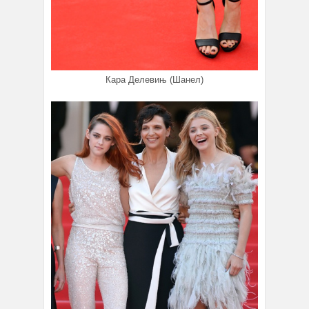
Кара Делевињ (Шанел)