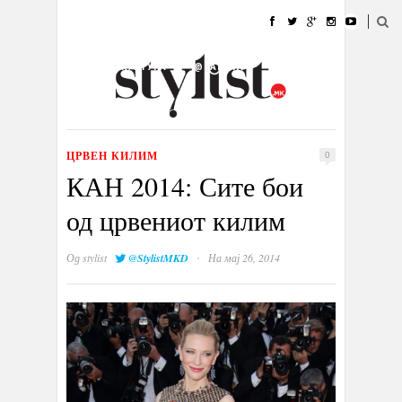
ДОМА
МОДА
СТИЛ
УБАВИНА
ЖИВОТ
КУЛТУРА
@РАБОТА
ГАЛЕРИЈА
ИЗЛОГ
КОНТАКТ
ЦРВЕН КИЛИМ
0
КАН 2014: Сите бои
од црвениот килим
·
Од
stylist
@StylistMKD
На мај 26, 2014