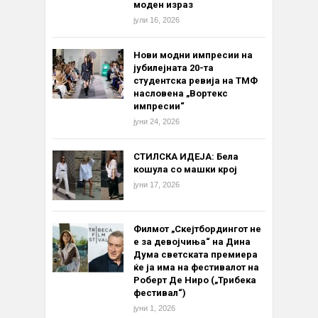
моден израз
јули 16, 2026
Нови модни импресии на
јубилејната 20-та
студентска ревија на ТМФ
насловена „Вортекс
импресии“
јуни 24, 2026
СТИЛСКА ИДЕЈА: Бела
кошула со машки крој
јуни 17, 2026
Филмот „Скејтбордингот не
е за девојчиња“ на Дина
Дума светската премиера
ќе ја има на фестивалот на
Роберт Де Ниро („Трибека
фестивал“)
јуни 1, 2026