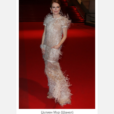
Џулиен Мур (Шанел)