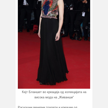
Кејт Бланшет во креација од колекцијата на
висока мода на „Живанши“
Раскошни вечерни тоалети и креации од