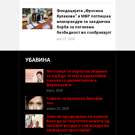
Фондацијата „Фросина
Кулакова“ и МВР потпишаа
меморандум за заедничка
борба за поголема
безбедност во сообраќајот
мај 27, 2026
УБАВИНА
Фестивал на корејска убавина
за од 8 до 10 мај и едукативни
панели со дерматолози и
фармацевти
мај 6, 2026
Совети за пролетен блескав
тен
април 15, 2025
Зимски предизвици на кожата:
Како да ја заштитите кожата од
загаден воздух и сув воздух во
затворени простории?