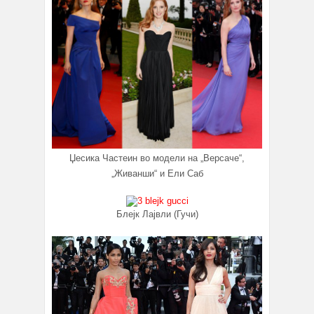
Џесика Частеин во модели на „Версаче“,
„Живанши“ и Ели Саб
Блејк Лајвли (Гучи)