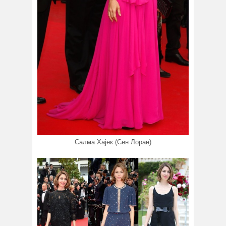
Салма Хајек (Сен Лоран)