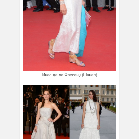
Инес де ла Фресанџ (Шанел)