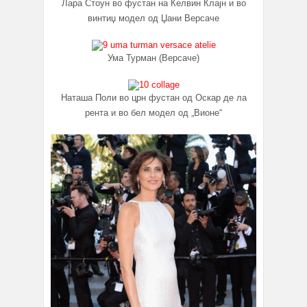
Лара Стоун во фустан на Келвин Клајн и во
винтиџ модел од Џани Версаче
Ума Турман (Версаче)
Наташа Поли во црн фустан од Оскар де ла
рента и во бел модел од „Вионе“