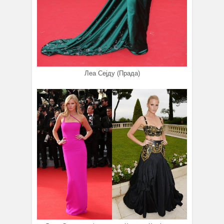
Леа Сејду (Прада)