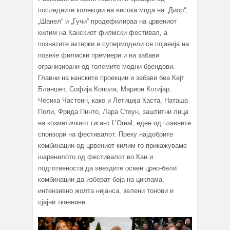
последните колекции на висока мода на „Диор“,
„Шанел“ и „Гучи“ продефилираа на црвениот
килим на Канскиот филмски фестивал, а
познатите актерки и супермодели се појавија на
повеќе филмски премиери и на забави
огранизирани од големите модни брендови.
Главни на канските проекции и забави беа Кејт
Бланшет, Софија Копола, Марион Котијар,
Чесика Частеин, како и Летиција Каста, Наташа
Поли, Фрида Пинто, Лара Стоун, заштитни лица
на козметичкиот гигант L’Oreal, еден од главните
спонзори на фестивалот. Преку најдобрите
комбинации од црвениот килим го прикажуваме
шаренилото од фестивалот во Кан и
подготвеноста да ѕвездите освен црно-бели
комбинации да изберат боја на циклама,
интензивно жолта нијанса, зелени тонови и
сјајни ткаенини.