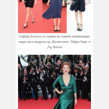
Софија Копола се појави во повеќе комбинации,
овде носи модели од „Валентино“, Мајкл Корс и
„Луј Витон“