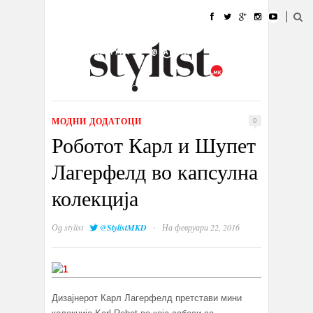
ДОМА
МОДА
СТИЛ
УБАВИНА
ЖИВОТ
КУЛТУРА
@РАБОТА
ГАЛЕРИЈА
ИЗЛОГ
КОНТАКТ
МОДНИ ДОДАТОЦИ
0
Роботот Карл и Шупет
Лагерфелд во капсулна
колекција
·
Од
stylist
@StylistMKD
На февруари 22, 2016
Дизајнерот Карл Лагерфелд претстави мини