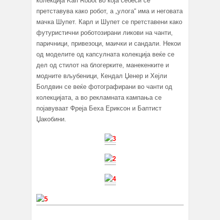
колекција Karl Robot во која себеси се
претставува како робот, а „улога“ има и неговата
мачка Шупет. Карл и Шупет се претставени како
футуристични роботозирани ликови на чанти,
паричници, привезоци, маички и сандали. Некои
од моделите од капсулната колекција веќе се
дел од стилот на блогерките, манекенките и
модните вљубеници, Кендал Џенер и Хејли
Болдвин се веќе фотографирани во чанти од
колекцијата, а во рекламната кампања се
појавуваат Фреја Беха Ериксон и Баптист
Џакобини.