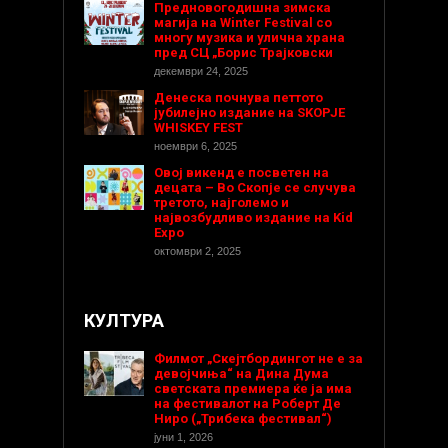
Предновогодишнa зимска
магија на Winter Festival со
многу музика и улична храна
пред СЦ „Борис Трајковски
декември 24, 2025
Денеска почнува петтото
јубилејно издание на SKOPJE
WHISKEY FEST
ноември 6, 2025
Овој викенд е посветен на
децата – Во Скопје се случува
третото, најголемо и
највозбудливо издание на Kid
Expo
октомври 2, 2025
КУЛТУРА
Филмот „Скејтбордингот не е за
девојчиња“ на Дина Дума
светската премиера ќе ја има
на фестивалот на Роберт Де
Ниро („Трибека фестивал“)
јуни 1, 2026