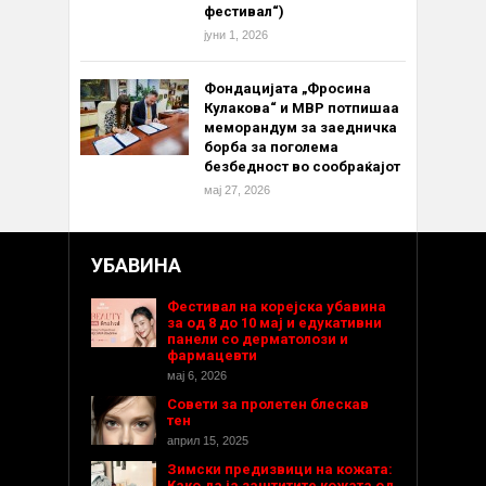
фестивал“)
јуни 1, 2026
Фондацијата „Фросина
Кулакова“ и МВР потпишаа
меморандум за заедничка
борба за поголема
безбедност во сообраќајот
мај 27, 2026
УБАВИНА
Фестивал на корејска убавина
за од 8 до 10 мај и едукативни
панели со дерматолози и
фармацевти
мај 6, 2026
Совети за пролетен блескав
тен
април 15, 2025
Зимски предизвици на кожата:
Како да ја заштитите кожата од