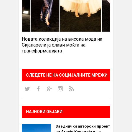
Новата колекција на висока мода на
Скјапарели ја слави моќта на
трансформацијата
СЛЕДЕТЕ НÈ НА СОЦИЈАЛНИТЕ МРЕЖИ
НАЈНОВИ ОБЈАВИ
Заеднички авторски проект
на Ателје Креација и Le