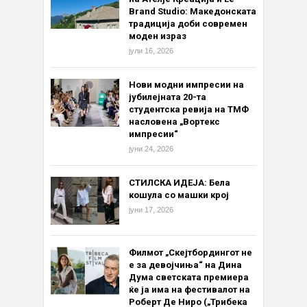
Brand Studio: Македонската
традиција доби современ
моден израз
јули 16, 2026
Нови модни импресии на
јубилејната 20-та
студентска ревија на ТМФ
насловена „Вортекс
импресии“
јуни 24, 2026
СТИЛСКА ИДЕЈА: Бела
кошула со машки крој
јуни 17, 2026
Филмот „Скејтбордингот не
е за девојчиња“ на Дина
Дума светската премиера
ќе ја има на фестивалот на
Роберт Де Ниро („Трибека