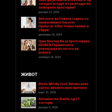
загаден воздух и сув воздух во
затворени простории?
јануари 13, 2025
Блеснете во Новата година со
иновативниот Eucerin
Hyaluron-Filler Ноќен пилинг и
серум
декември 16, 2024
Грин Мастер Ви ја претставува
GESKE® Германската
револуција во негата на
кожата
ноември 18, 2024
ЖИВОТ
Bitola Whisky Fest: Битола како
сцена, вискито како причина
март 31, 2026
Витаминска бомба од 17
состојки
јануари 9, 2026