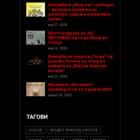
Изложбата „Меѓу нас“ на Индог
– визуелна приказна за
емпатија, надеж и колективна
грижа
мај 27, 2026
Шесто издание на ЈЕС
ФЕСТИВАЛ од 14 до 20 мај во
Скопје
мај 12, 2026
Изведба на операта „Тоска“ од
Џакомо Пучини на 16 мај во
рамките на „Мајски оперски
вечери“
мај 12, 2026
Мјузиклот „Као какао“
премиерно на 2 и 3 јуни во МНТ
април 24, 2026
ТАГОВИ
VOGUE
МОДЕН ВИКЕНД-СКОПЈЕ