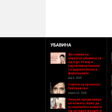
УБАВИНА
Фестивал на
корејска убавина за
од 8 до 10 мај и
едукативни панели
со дерматолози и
фармацевти
мај 6, 2026
Совети за пролетен
блескав тен
април 15, 2025
Зимски предизвици
на кожата: Како да
ја заштитите кожата
од загаден воздух и