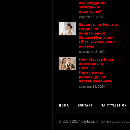
сув воздух во
затворени
простории?
јануари 13, 2025
Блеснете во Новата
година со
иновативниот
Eucerin Hyaluron-
Filler Ноќен пилинг
и серум
декември 16, 2024
Грин Мастер Ви ја
претставува
GESKE®
Германската
револуција во
негата на кожата
ноември 18, 2024
ДОМА
КОНТАКТ
ЗА STYLIST.MK
© 2014-2017 Stylist.mk. Сите права се 