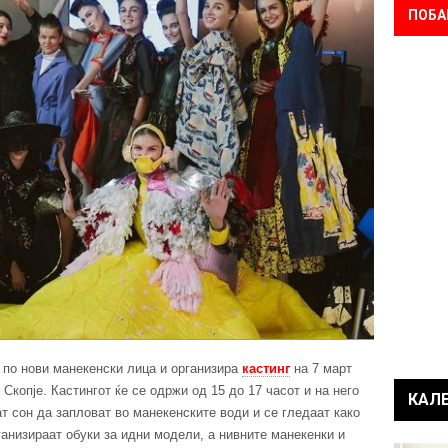
ПОБА
а по нови манекенски лица и организира
кастинг
на 7 март
о Скопје. Кастингот ќе се одржи од 15 до 17 часот и на него
КАЛ
т сон да запловат во манекенските води и се гледаат како
низираат обуки за идни модели, а нивните манекенки и