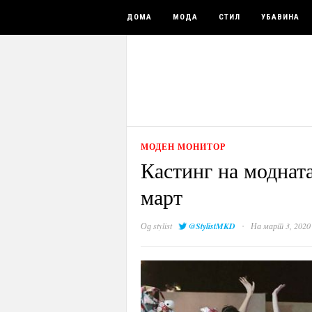
ДОМА
МОДА
СТИЛ
УБАВИНА
МОДЕН МОНИТОР
Кастинг на модната
март
·
Од
stylist
@StylistMKD
На март 3, 2020