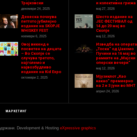
Трајковски
и колективна грижа
декември 24, 2025
мај 27, 2026
Денеска почнува
Шесто издание на
петтото јубилејно
ЈЕС ФЕСТИВАЛ од
издание на SKOPJE
14 до 20 мај во
WHISKEY FEST
Скопје
ноември 6, 2025
мај 12, 2026
Овој викенд е
Изведба на операта
посветен на децата
„Тоска“ од Џакомо
– Во Скопје се
Пучини на 16 мај во
случува третото,
рамките на „Мајски
најголемо и
оперски вечери“
највозбудливо
мај 12, 2026
издание на Kid Expo
Мјузиклот „Као
октомври 2, 2025
какао“ премиерно
на 2 и 3 јуни во МНТ
април 24, 2026
МАРКЕТИНГ
задржани. Development & Hosting
eXpressive graphics