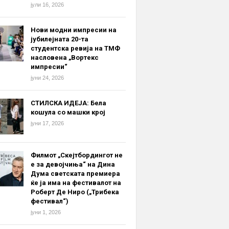
јули 16, 2026
Нови модни импресии на
јубилејната 20-та
студентска ревија на ТМФ
насловена „Вортекс
импресии“
јуни 24, 2026
СТИЛСКА ИДЕЈА: Бела
кошула со машки крој
јуни 17, 2026
Филмот „Скејтбордингот не
е за девојчиња“ на Дина
Дума светската премиера
ќе ја има на фестивалот на
Роберт Де Ниро („Трибека
фестивал“)
јуни 1, 2026