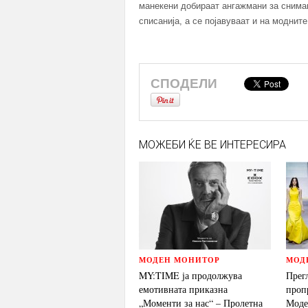
манекени добираат ангажмани за снима
списанија, а се појавуваат и на моднит
СПОДЕЛИ
МОЖЕБИ ЌЕ ВЕ ИНТЕРЕСИРА
МОДЕН МОНИТОР
МОД
MY:TIME ја продолжува
Прег
емотивната приказна
проп
„Моменти за нас“ – Пролетна
Моде