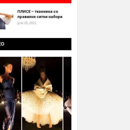
ПЛИСЕ – ткаенина со
правилни ситни набори
јули 29, 2021
ЕО