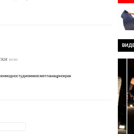
ВИД
ски
вели:
кенмодностудиомикисметланацрнокрак