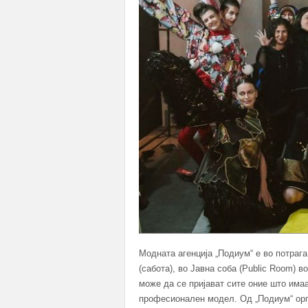
Модната агенција „Подиум“ е во потраг
(сабота), во Јавна соба (Public Room) в
може да се пријават сите оние што имаа
професионален модел. Од „Подиум“ орга