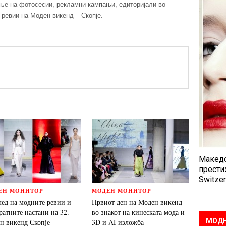
ње на фотосесии, рекламни кампањи, едиторијали во
е ревии на Моден викенд – Скопје.
Македо
прести
Switzer
ЕН МОНИТОР
МОДЕН МОНИТОР
лед на модните ревии и
Првиот ден на Моден викенд
ратните настани на 32.
во знакот на кинеската мода и
МОДН
н викенд Скопје
3D и AI изложба