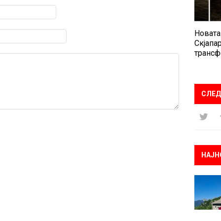
Новата
Скјапар
трансф
СЛЕД
НАЈН