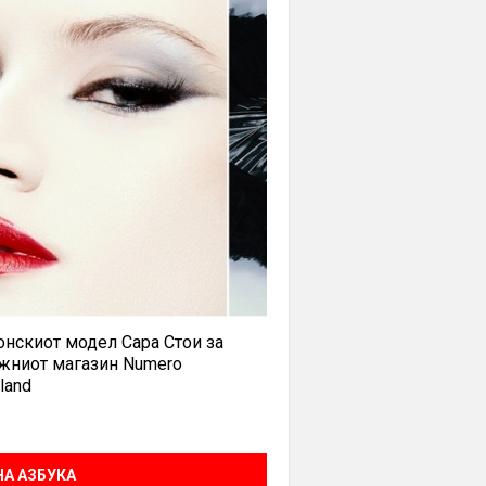
нскиот модел Сара Стои за
жниот магазин Numero
land
А АЗБУКА