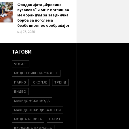
Фондацијата „Фросина
Кулакова“ и МВР потпишаа
меморандум за заедничка
борба за поголема
безбедност во сообраќајот
мај 27, 2026
ТАГОВИ
VOGUE
МОДЕН ВИКЕНД-СКОПЈЕ
ПАРИЗ
СКОПЈЕ
ТРЕНД
ВИДЕО
МАКЕДОНСКА МОДА
МАКЕДОНСКИ ДИЗАЈНЕРИ
МОДНА РЕВИЈА
НАКИТ
РЕКЛАМНА КАМПАЊА