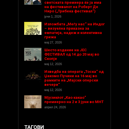
светската премиера ќе ја има
на фестивалот на Роберт Де
Ниро („Трибека фестивал“)
јуни 1, 2026
Изложбата „Меѓу нас“ на Индог
– визуелна приказна за
емпатија, надеж и колективна
грижа
мај 27, 2026
Шесто издание на ЈЕС
ФЕСТИВАЛ од 14 до 20 мај во
Скопје
мај 12, 2026
Изведба на операта „Тоска“ од
Џакомо Пучини на 16 мај во
рамките на „Мајски оперски
вечери“
мај 12, 2026
Мјузиклот „Као какао“
премиерно на 2 и 3 јуни во МНТ
април 24, 2026
ТАГОВИ