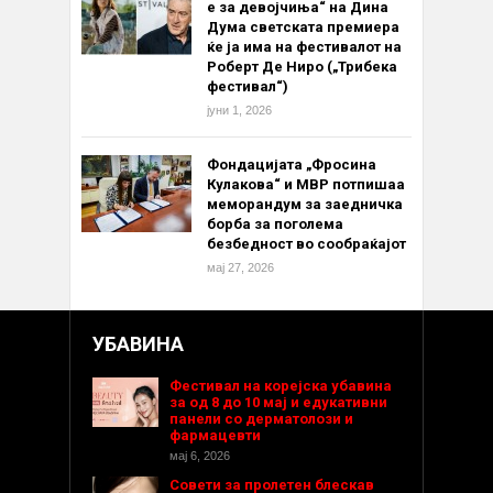
е за девојчиња“ на Дина
Дума светската премиера
ќе ја има на фестивалот на
Роберт Де Ниро („Трибека
фестивал“)
јуни 1, 2026
Фондацијата „Фросина
Кулакова“ и МВР потпишаа
меморандум за заедничка
борба за поголема
безбедност во сообраќајот
мај 27, 2026
УБАВИНА
Фестивал на корејска убавина
за од 8 до 10 мај и едукативни
панели со дерматолози и
фармацевти
мај 6, 2026
Совети за пролетен блескав