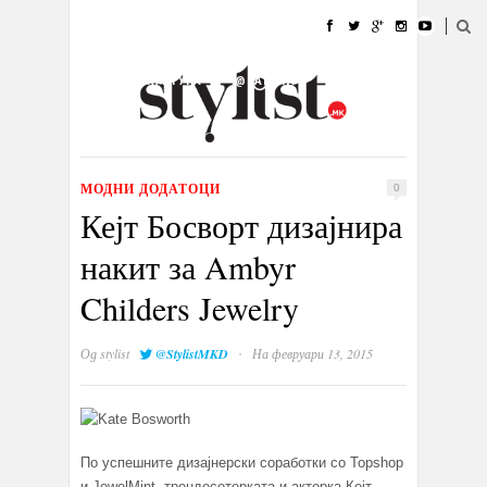
ДОМА
МОДА
СТИЛ
УБАВИНА
ЖИВОТ
КУЛТУРА
@РАБОТА
ГАЛЕРИЈА
ИЗЛОГ
КОНТАКТ
МОДНИ ДОДАТОЦИ
0
Кејт Босворт дизајнира
накит за Ambyr
Childers Jewelry
·
Од
stylist
@StylistMKD
На февруари 13, 2015
По успешните дизајнерски соработки со Topshop
и JewelMint, трендесетерката и актерка Кејт