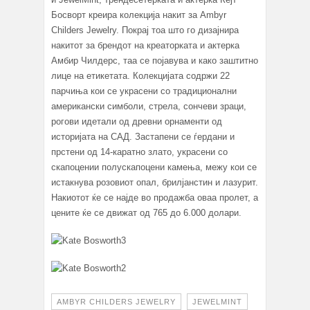
Босворт креира колекција накит за Ambyr
Childers Jewelry. Покрај тоа што го дизајнира
накитот за брендот на креаторката и актерка
Амбир Чилдерс, таа се појавува и како заштитно
лице на етикетата. Колекцијата содржи 22
парчиња кои се украсени со традиционални
американски симболи, стрела, сончеви зраци,
рогови идетали од древни орнаменти од
историјата на САД. Застапени се ѓердани и
прстени од 14-каратно злато, украсени со
скапоцении полускапоцени камења, межу кои се
истакнува розовиот опал, брилјанстин и лазурит.
Накиотот ќе се најде во продажба оваа пролет, а
цените ќе се движат од 765 до 6.000 долари.
AMBYR CHILDERS JEWELRY
JEWELMINT