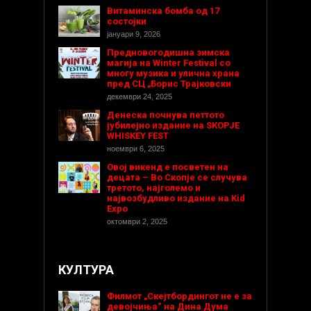
Витаминска бомба од 17
состојки
јануари 9, 2026
Предновогодишнa зимска
магија на Winter Festival со
многу музика и улична храна
пред СЦ „Борис Трајковски
декември 24, 2025
Денеска почнува петтото
јубилејно издание на SKOPJE
WHISKEY FEST
ноември 6, 2025
Овој викенд е посветен на
децата – Во Скопје се случува
третото, најголемо и
највозбудливо издание на Kid
Expo
октомври 2, 2025
КУЛТУРА
Филмот „Скејтбордингот не е за
девојчиња“ на Дина Дума