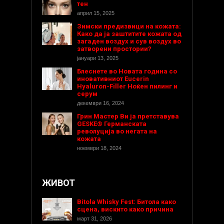
тен
април 15, 2025
Зимски предизвици на кожата:
Како да ја заштитите кожата од
загаден воздух и сув воздух во
затворени простории?
јануари 13, 2025
Блеснете во Новата година со
иновативниот Eucerin
Hyaluron-Filler Ноќен пилинг и
серум
декември 16, 2024
Грин Мастер Ви ја претставува
GESKE® Германската
револуција во негата на
кожата
ноември 18, 2024
ЖИВОТ
Bitola Whisky Fest: Битола како
сцена, вискито како причина
март 31, 2026