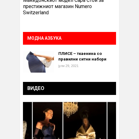
Македонскиот модел Сара Стои за
престижниот магазин Numero
Switzerland
МОДНА АЗБУКА
ПЛИСЕ – ткаенина со
правилни ситни набори
јули 29, 2021
ВИДЕО