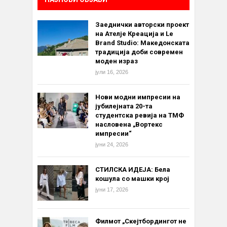
Заеднички авторски проект
на Ателје Креација и Le
Brand Studio: Македонската
традиција доби современ
моден израз
јули 16, 2026
Нови модни импресии на
јубилејната 20-та
студентска ревија на ТМФ
насловена „Вортекс
импресии“
јуни 24, 2026
СТИЛСКА ИДЕЈА: Бела
кошула со машки крој
јуни 17, 2026
Филмот „Скејтбордингот не