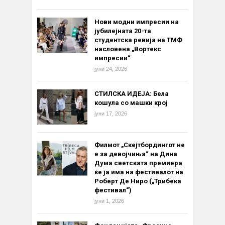
Нови модни импресии на
јубилејната 20-та
студентска ревија на ТМФ
насловена „Вортекс
импресии“
јуни 24, 2026
СТИЛСКА ИДЕЈА: Бела
кошула со машки крој
јуни 17, 2026
Филмот „Скејтбордингот не
е за девојчиња“ на Дина
Дума светската премиера
ќе ја има на фестивалот на
Роберт Де Ниро („Трибека
фестивал“)
јуни 1, 2026