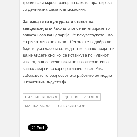
трендовски скроен ревер на сакото, вратоврска
со деликатна шара или мокасини.
Запознајте ги
културата и стилот на
канцеларијата
- Како што ќе се интегрирате во
вашата нова канцеларија, ќе почувствувате што
е прифатливо во стилот. Секогаш е подобро да
бидете усогласени со модата во канцеларијата и
да не бидете оној кој се истакнува по чудниот
изглед, ова особено важи во поконзервативна
канцеларија и во корпоративниот свет. Ама
заборавете го овој совет ако работите во модна
и креативна индустрија.
БИЗНИС КЕЖУАЛ
ДЕЛОВЕН ИЗГЛЕД
МАШКА МОДА
СТИЛСКИ СОВЕТ