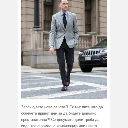
Започнувате нова работа?! Се мислите што да
облечете првиот ден за да бидете доволно
преставителни?! Се двоумите дали треба да
биде тоа формална комбинација или нешто