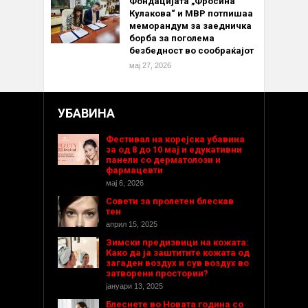
Фондацијата „Фросина
Кулакова“ и МВР потпишаа
меморандум за заедничка
борба за поголема
безбедност во сообраќајот
мај 27, 2026
УБАВИНА
Фестивал на корејска убавина
за од 8 до 10 мај и едукативни
панели со дерматолози и
фармацевти
мај 6, 2026
Совети за пролетен блескав
тен
април 15, 2025
Зимски предизвици на кожата:
Како да ја заштитите кожата од
загаден воздух и сув воздух во
затворени простории?
јануари 13, 2025
Блеснете во Новата година со