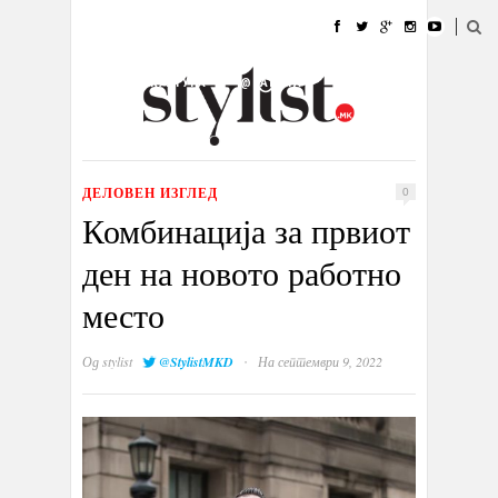
ДОМА
МОДА
СТИЛ
УБАВИНА
ЖИВОТ
КУЛТУРА
@РАБОТА
ГАЛЕРИЈА
ИЗЛОГ
КОНТАКТ
ДЕЛОВЕН ИЗГЛЕД
0
Комбинација за првиот
ден на новото работно
место
·
Од
stylist
@StylistMKD
На септември 9, 2022