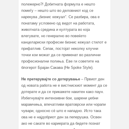
полежерно?! Добитната формула е нешто
помеѓу – нешто што во деловниот код се
нарекува „бизнис кежуал“. Се разбира, ова е
понатаму условено од видот на работата,
животната средина и културата во која
влегувате, но генерално во повеќето
канцелариски професии бизнис кежуал стилот е
прифатлив. Сепак, постојат неколку клучни
точки кои можат да се применат во различни
професионални полиња. Еве ги советите на
блогерот Брајан Сакава (He Spoke Style).
Не претерувајте со дотерување
– Првиот ден
од новата работа не е вистнискиот момент да се
дотерате и да се прикажете накитен како паун.
Избегнувајте интензивни бои, шарени џебни
марамчиња, впечатливи вратоврски или чорапи
чувари, односно сè што е нападно. Исто така
ова не е најдобриот ден за пеперушка. Освен
ако не сакате во кариерата да бидете познат