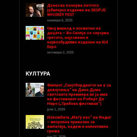
Денеска почнува петтото
јубилејно издание на SKOPJE
WHISKEY FEST
ноември 6, 2025
Овој викенд е посветен на
децата – Во Скопје се случува
третото, најголемо и
највозбудливо издание на Kid
Expo
октомври 2, 2025
КУЛТУРА
Филмот „Скејтбордингот не е за
девојчиња“ на Дина Дума
светската премиера ќе ја има
на фестивалот на Роберт Де
Ниро („Трибека фестивал“)
јуни 1, 2026
Изложбата „Меѓу нас“ на Индог
– визуелна приказна за
емпатија, надеж и колективна
грижа
мај 27, 2026