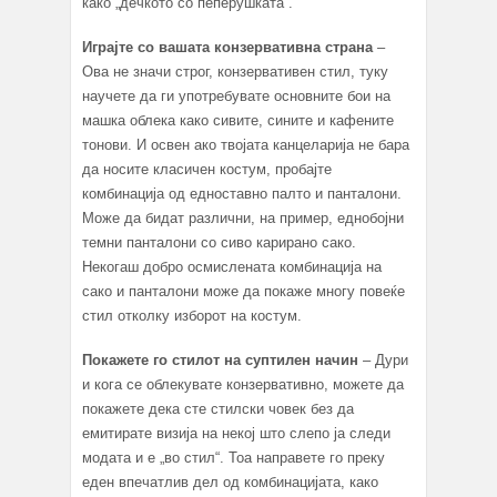
како „дечкото со пеперушката“.
Играјте со вашата конзервативна страна
–
Ова не значи строг, конзервативен стил, туку
научете да ги употребувате основните бои на
машка облека како сивите, сините и кафените
тонови. И освен ако твојата канцеларија не бара
да носите класичен костум, пробајте
комбинација од едноставно палто и панталони.
Може да бидат различни, на пример, еднобојни
темни панталони со сиво карирано сако.
Некогаш добро осмислената комбинација на
сако и панталони може да покаже многу повеќе
стил отколку изборот на костум.
Покажете го стилот на суптилен начин
– Дури
и кога се облекувате конзервативно, можете да
покажете дека сте стилски човек без да
емитирате визија на некој што слепо ја следи
модата и е „во стил“. Тоа направете го преку
еден впечатлив дел од комбинацијата, како