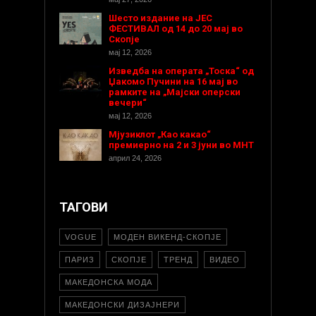
Шесто издание на ЈЕС
ФЕСТИВАЛ од 14 до 20 мај во
Скопје
мај 12, 2026
Изведба на операта „Тоска“ од
Џакомо Пучини на 16 мај во
рамките на „Мајски оперски
вечери“
мај 12, 2026
Мјузиклот „Као какао“
премиерно на 2 и 3 јуни во МНТ
април 24, 2026
ТАГОВИ
VOGUE
МОДЕН ВИКЕНД-СКОПЈЕ
ПАРИЗ
СКОПЈЕ
ТРЕНД
ВИДЕО
МАКЕДОНСКА МОДА
МАКЕДОНСКИ ДИЗАЈНЕРИ