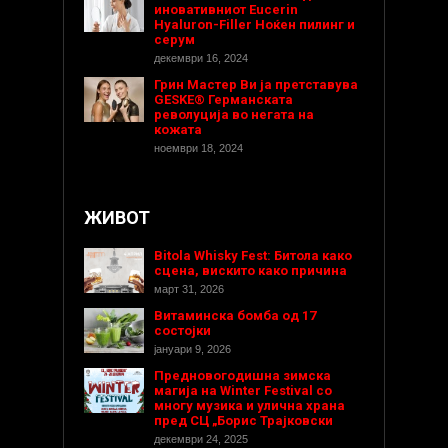
иновативниот Eucerin
Hyaluron-Filler Ноќен пилинг и
серум
декември 16, 2024
Грин Мастер Ви ја претставува
GESKE® Германската
револуција во негата на
кожата
ноември 18, 2024
ЖИВОТ
Bitola Whisky Fest: Битола како
сцена, вискито како причина
март 31, 2026
Витаминска бомба од 17
состојки
јануари 9, 2026
Предновогодишнa зимска
магија на Winter Festival со
многу музика и улична храна
пред СЦ „Борис Трајковски
декември 24, 2025