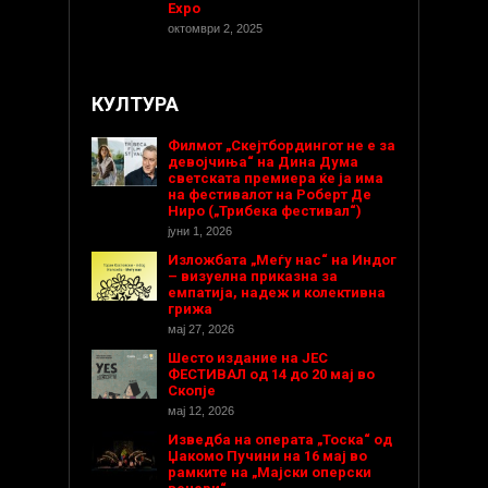
Expo
октомври 2, 2025
КУЛТУРА
Филмот „Скејтбордингот не е за
девојчиња“ на Дина Дума
светската премиера ќе ја има
на фестивалот на Роберт Де
Ниро („Трибека фестивал“)
јуни 1, 2026
Изложбата „Меѓу нас“ на Индог
– визуелна приказна за
емпатија, надеж и колективна
грижа
мај 27, 2026
Шесто издание на ЈЕС
ФЕСТИВАЛ од 14 до 20 мај во
Скопје
мај 12, 2026
Изведба на операта „Тоска“ од
Џакомо Пучини на 16 мај во
рамките на „Мајски оперски