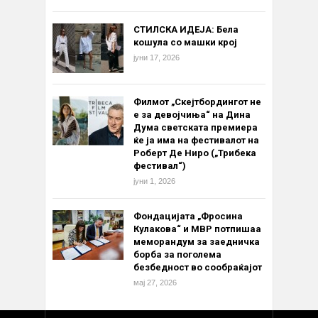
СТИЛСКА ИДЕЈА: Бела
кошула со машки крој
јуни 17, 2026
Филмот „Скејтбордингот не
е за девојчиња“ на Дина
Дума светската премиера
ќе ја има на фестивалот на
Роберт Де Ниро („Трибека
фестивал“)
јуни 1, 2026
Фондацијата „Фросина
Кулакова“ и МВР потпишаа
меморандум за заедничка
борба за поголема
безбедност во сообраќајот
мај 27, 2026