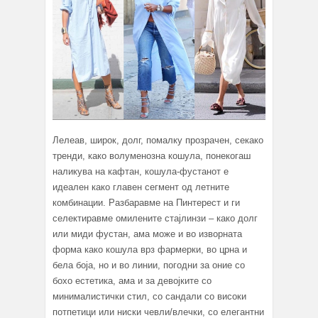
Лелеав, широк, долг, помалку прозрачен, секако
тренди, како волуменозна кошула, понекогаш
наликува на кафтан, кошула-фустанот е
идеален како главен сегмент од летните
комбинации. Разбаравме на Пинтерест и ги
селектиравме омилените стајлинзи – како долг
или миди фустан, ама може и во изворната
форма како кошула врз фармерки, во црна и
бела боја, но и во линии, погодни за оние со
бохо естетика, ама и за девојките со
минималистички стил, со сандали со високи
потпетици или ниски чевли/влечки, со елегантни