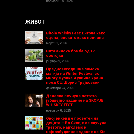
ноември 18, 2024
ЖИВОТ
Bitola Whisky Fest: Битола како
сцена, вискито како причина
март 31, 2026
Витаминска бомба од 17
состојки
јануари 9, 2026
Предновогодишнa зимска
магија на Winter Festival со
многу музика и улична храна
пред СЦ „Борис Трајковски
декември 24, 2025
Денеска почнува петтото
јубилејно издание на SKOPJE
WHISKEY FEST
ноември 6, 2025
Овој викенд е посветен на
децата – Во Скопје се случува
третото, најголемо и
највозбудливо издание на Kid