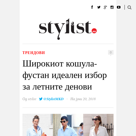
ДОМА
МОДА
СТИЛ
УБАВИНА
ЖИВОТ
КУЛТУРА
@РАБОТА
ГАЛЕРИЈА
ИЗЛОГ
КОНТАКТ
ТРЕНДОВИ
0
Широкиот кошула-
фустан идеален избор
за летните денови
·
Од
stylist
@StylistMKD
На јуни 20, 2018