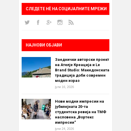
СЛЕДЕТЕ НÈ НА СОЦИЈАЛНИТЕ МРЕЖИ
НАЈНОВИ ОБЈАВИ
Заеднички авторски проект
на Ателје Креација и Le
Brand Studio: Македонската
традиција доби современ
моден израз
јули 16, 2026
Нови модни импресии на
јубилејната 20-та
студентска ревија на ТМФ
насловена „Вортекс
импресии“
јуни 24, 2026