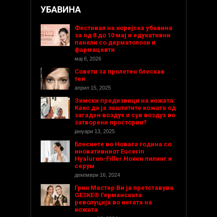
УБАВИНА
Фестивал на корејска убавина
за од 8 до 10 мај и едукативни
панели со дерматолози и
фармацевти
мај 6, 2026
Совети за пролетен блескав
тен
април 15, 2025
Зимски предизвици на кожата:
Како да ја заштитите кожата од
загаден воздух и сув воздух во
затворени простории?
јануари 13, 2025
Блеснете во Новата година со
иновативниот Eucerin
Hyaluron-Filler Ноќен пилинг и
серум
декември 16, 2024
Грин Мастер Ви ја претставува
GESKE® Германската
револуција во негата на
кожата