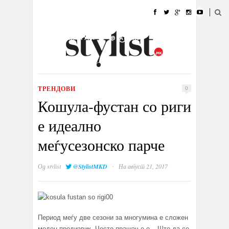
ДОМА
МОДА
СТИЛ
УБАВИНА
ЖИВОТ
КУЛТУРА
@РАБОТА
ГАЛЕРИЈА
ИЗЛОГ
КОНТАКТ
ТРЕНДОВИ
0
Кошула-фустан со риги
е идеално
меѓусезонско парче
·
Од
stylist
@StylistMKD
На август 21, 2017
Период меѓу две сезони за многумина е сложен
моден предизвик. Често прашање е – Што да се