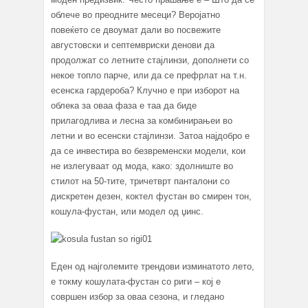
облече во преодните месеци? Веројатно
повеќето се двоумат дали во посвежите
августовски и септемвриски денови да
продолжат со летните стајлинзи, дополнети со
некое топло парче, или да се префрлат на т.н.
есенска гардероба? Клучно е при изборот на
облека за оваа фаза е таа да биде
прилагодлива и лесна за комбинирањеи во
летни и во есенски стајлинзи. Затоа најдобро е
да се инвестира во безвременски модели, кои
не излегуваат од мода, како: здолниште во
стилот на 50-тите, тричетврт панталони со
дискретен дезен, коктел фустан во смирен тон,
кошула-фустан, или модел од џинс.
Еден од најголемите трендови изминатото лето,
е токму кошулата-фустан со риги – кој е
совршен избор за оваа сезона, и гледано