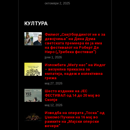
октомври 2, 2025
КУЛТУРА
Филмот „Скејтбордингот не е за
девојчиња“ на Дина Дума
светската премиера ќе ја има
на фестивалот на Роберт Де
Ниро („Трибека фестивал“)
јуни 1, 2026
Изложбата „Меѓу нас“ на Индог
– визуелна приказна за
емпатија, надеж и колективна
грижа
мај 27, 2026
Шесто издание на ЈЕС
ФЕСТИВАЛ од 14 до 20 мај во
Скопје
мај 12, 2026
Изведба на операта „Тоска“ од
Џакомо Пучини на 16 мај во
рамките на „Мајски оперски
вечери“