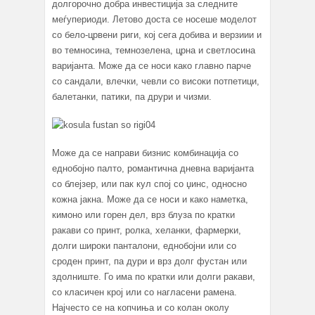
долгорочно добра инвестиција за следните
меѓупериоди. Летово доста се носеше моделот
со бело-црвени риги, кој сега добива и верзиии и
во темносина, темнозелена, црна и светлосина
варијанта. Може да се носи како главно парче
со сандали, влечки, чевли со високи потпетици,
балетанки, патики, па друри и чизми.
Може да се направи бизнис комбинација со
еднобојно палто, романтична дневна варијанта
со блејзер, или пак кул спој со џинс, односно
кожна јакна. Може да се носи и како наметка,
кимоно или горен дел, врз блуза по кратки
ракави со принт, ролка, хеланки, фармерки,
долги широки панталони, еднобојни или со
сроден принт, па дури и врз долг фустан или
здолниште. Го има по кратки или долги ракави,
со класичен крој или со нагласени рамена.
Најчесто се на копчиња и со колан околу