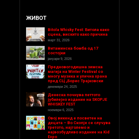
ЖИВОТ
Bitola Whisky Fest: Битола како
сцена, вискито како причина
март 31, 2026
Витаминска бомба од 17
состојки
јануари 9, 2026
Предновогодишнa зимска
магија на Winter Festival со
многу музика и улична храна
пред СЦ „Борис Трајковски
декември 24, 2025
Денеска почнува петтото
јубилејно издание на SKOPJE
WHISKEY FEST
ноември 6, 2025
Овој викенд е посветен на
децата – Во Скопје се случува
третото, најголемо и
највозбудливо издание на Kid
Expo