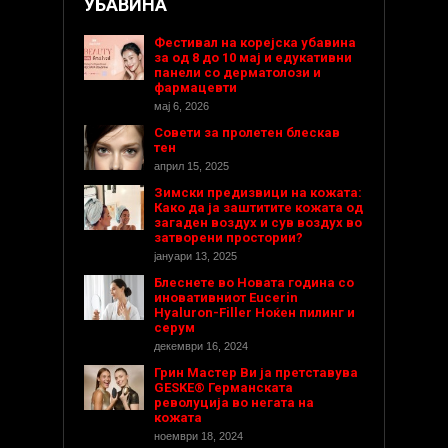
УБАВИНА
Фестивал на корејска убавина
за од 8 до 10 мај и едукативни
панели со дерматолози и
фармацевти
мај 6, 2026
Совети за пролетен блескав
тен
април 15, 2025
Зимски предизвици на кожата:
Како да ја заштитите кожата од
загаден воздух и сув воздух во
затворени простории?
јануари 13, 2025
Блеснете во Новата година со
иновативниот Eucerin
Hyaluron-Filler Ноќен пилинг и
серум
декември 16, 2024
Грин Мастер Ви ја претставува
GESKE® Германската
револуција во негата на
кожата
ноември 18, 2024