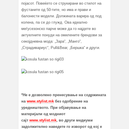
појасот. Повеќето се струкирани во стилот на
фустаните од 50-тите, но има и прави и
балонести модели. Должината варира од под
колена, па се до глужд. Ова идеално
меѓусезонско парче може да го најдете во
актуелните понуди на омилените брендови за
секојдневна мода: „Зара“, „Манго“,
„Страдивариус“, Pull&Bear, „Бершка“ и други.
*Не е дозволено пренесување на содржината
на
www.stylist.mk
без одобрение на
уредништвото. При објавување на
материјали од модниот
сајт
www.stylist.mk
, во други медиуми
задолжително наведете го изворот од кој е