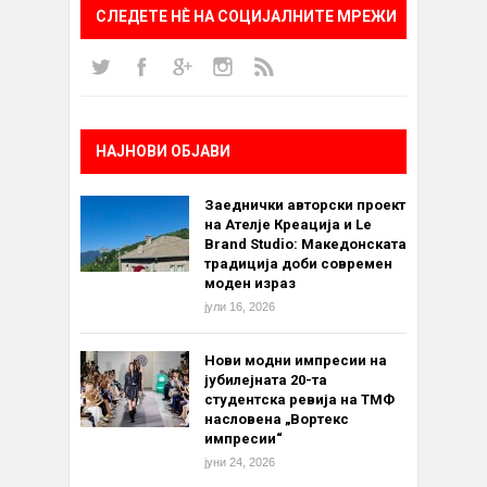
СЛЕДЕТЕ НÈ НА СОЦИЈАЛНИТЕ МРЕЖИ
НАЈНОВИ ОБЈАВИ
Заеднички авторски проект
на Ателје Креација и Le
Brand Studio: Македонската
традиција доби современ
моден израз
јули 16, 2026
Нови модни импресии на
јубилејната 20-та
студентска ревија на ТМФ
насловена „Вортекс
импресии“
јуни 24, 2026