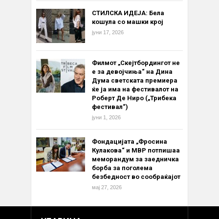
СТИЛСКА ИДЕЈА: Бела
кошула со машки крој
јуни 17, 2026
Филмот „Скејтбордингот не
е за девојчиња“ на Дина
Дума светската премиера
ќе ја има на фестивалот на
Роберт Де Ниро („Трибека
фестивал“)
јуни 1, 2026
Фондацијата „Фросина
Кулакова“ и МВР потпишаа
меморандум за заедничка
борба за поголема
безбедност во сообраќајот
мај 27, 2026