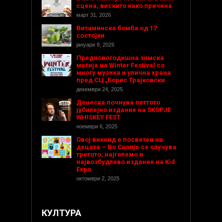
сцена, вискито како причина
март 31, 2026
Витаминска бомба од 17
состојки
јануари 9, 2026
Предновогодишнa зимска
магија на Winter Festival со
многу музика и улична храна
пред СЦ „Борис Трајковски
декември 24, 2025
Денеска почнува петтото
јубилејно издание на SKOPJE
WHISKEY FEST
ноември 6, 2025
Овој викенд е посветен на
децата – Во Скопје се случува
третото, најголемо и
највозбудливо издание на Kid
Expo
октомври 2, 2025
КУЛТУРА