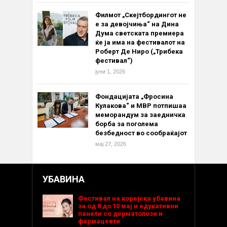
Филмот „Скејтбордингот не
е за девојчиња“ на Дина
Дума светската премиера
ќе ја има на фестивалот на
Роберт Де Ниро („Трибека
фестивал“)
јуни 1, 2026
Фондацијата „Фросина
Кулакова“ и МВР потпишаа
меморандум за заедничка
борба за поголема
безбедност во сообраќајот
мај 27, 2026
УБАВИНА
Фестивал на корејска убавина
за од 8 до 10 мај и едукативни
панели со дерматолози и
фармацевти