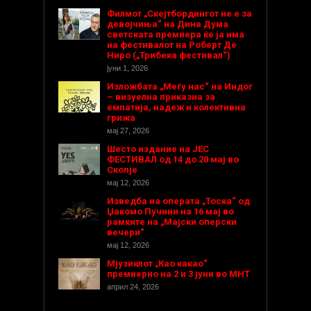
Филмот „Скејтбордингот не е за
девојчиња“ на Дина Дума
светската премиера ќе ја има
на фестивалот на Роберт Де
Ниро („Трибека фестивал“)
јуни 1, 2026
Изложбата „Меѓу нас“ на Индог
– визуелна приказна за
емпатија, надеж и колективна
грижа
мај 27, 2026
Шесто издание на ЈЕС
ФЕСТИВАЛ од 14 до 20 мај во
Скопје
мај 12, 2026
Изведба на операта „Тоска“ од
Џакомо Пучини на 16 мај во
рамките на „Мајски оперски
вечери“
мај 12, 2026
Мјузиклот „Као какао“
премиерно на 2 и 3 јуни во МНТ
април 24, 2026