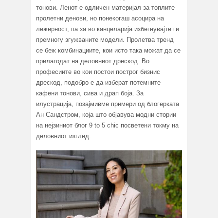
тонови. Ленот е одличен материјал за топлите
пролетни денови, но понекогаш асоцира на
лежерност, па за во канцеларија избегнувајте ги
премногу згужваните модели. Пролетва тренд
се беж комбинациите, кои исто така можат да се
прилагодат на деловниот дрескод. Во
професиите во кои постои построг бизнис
дрескод, подобро е да изберат потемните
кафени тонови, сива и драп боја. За
илустрација, позајмивме примери од блогерката
Ан Сандстром, која што објавува модни стории
на нејзиниот блог 9 to 5 chic посветени токму на
деловниот изглед.