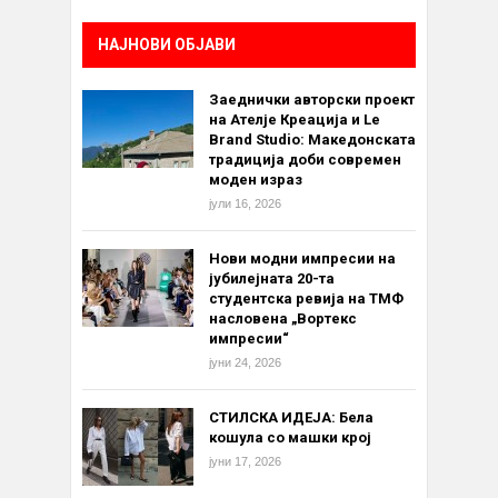
НАЈНОВИ ОБЈАВИ
Заеднички авторски проект
на Ателје Креација и Le
Brand Studio: Македонската
традиција доби современ
моден израз
јули 16, 2026
Нови модни импресии на
јубилејната 20-та
студентска ревија на ТМФ
насловена „Вортекс
импресии“
јуни 24, 2026
СТИЛСКА ИДЕЈА: Бела
кошула со машки крој
јуни 17, 2026