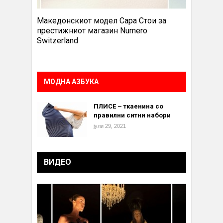
Македонскиот модел Сара Стои за
престижниот магазин Numero
Switzerland
МОДНА АЗБУКА
ПЛИСЕ – ткаенина со
правилни ситни набори
јули 29, 2021
ВИДЕО