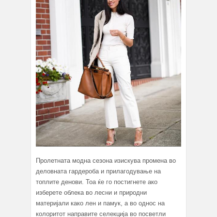
Пролетната модна сезона изискува промена во
деловната гардероба и прилагодување на
топлите денови. Тоа ќе го постигнете ако
изберете облека во лесни и природни
материјали како лен и памук, а во однос на
колоритот направите селекција во посветли