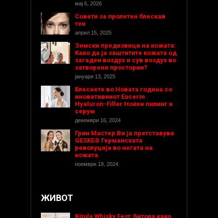
мај 6, 2026
Совети за пролетен блескав
тен
април 15, 2025
Зимски предизвици на кожата:
Како да ја заштитите кожата од
загаден воздух и сув воздух во
затворени простории?
јануари 13, 2025
Блеснете во Новата година со
иновативниот Eucerin
Hyaluron-Filler Ноќен пилинг и
серум
декември 16, 2024
Грин Мастер Ви ја претставува
GESKE® Германската
револуција во негата на
кожата
ноември 18, 2024
ЖИВОТ
Bitola Whisky Fest: Битола како