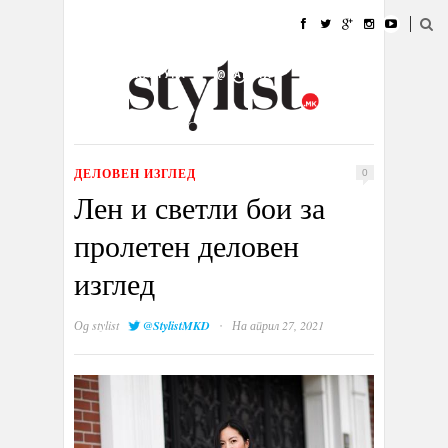
ДОМА
МОДА
СТИЛ
УБАВИНА
ЖИВОТ
КУЛТУРА
@РАБОТА
ГАЛЕРИЈА
ИЗЛОГ
КОНТАКТ
ДЕЛОВЕН ИЗГЛЕД
0
Лен и светли бои за
пролетен деловен
изглед
·
Од
stylist
@StylistMKD
На април 27, 2021