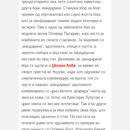
трендсетерките ова лето спонтано наметнаа
друга боја- мандарина. Станува збор за благ
премин од портокалова кон сајно жолта боја,
што ја преферираат повеќе модни блогерки и
актерки. Ова е една од омилените бои на
модната икона Оливија Палермо, која често ја
комбинита во своите стајлинзи. Ја видовме со
„мандарина“, здолништа, елеци и палта, а
неретко избора и фустани за официјални
настани во овој тон. Деновиве за „мандарина“
боја се одлучи и
Џесика Алба
, за време на
својот престој во Њујорк, каде што одушеви со
симпатичната комбинација на краток топ со
пруги и широко „мандарина“ здолниште,
комбинирано со црно-белата „фарида“ чанта од
змиска кожа, со потис на Кристијан Лубутан и
црни чевли со високи потпетици. Таа и во други
јавни појавувања ја има избрано оваа боја, што
очигледно одлично ѝ стои. На листата на
познати дами што одушевиле со креации во
оваа нијанса се Оливија Вајд, Викторија Бекам,