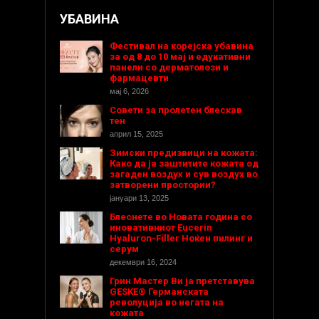
УБАВИНА
Фестивал на корејска убавина
за од 8 до 10 мај и едукативни
панели со дерматолози и
фармацевти
мај 6, 2026
Совети за пролетен блескав
тен
април 15, 2025
Зимски предизвици на кожата:
Како да ја заштитите кожата од
загаден воздух и сув воздух во
затворени простории?
јануари 13, 2025
Блеснете во Новата година со
иновативниот Eucerin
Hyaluron-Filler Ноќен пилинг и
серум
декември 16, 2024
Грин Мастер Ви ја претставува
GESKE® Германската
револуција во негата на
кожата