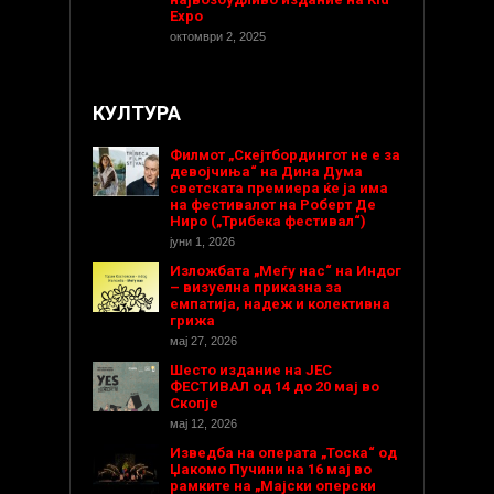
Expo
октомври 2, 2025
КУЛТУРА
Филмот „Скејтбордингот не е за
девојчиња“ на Дина Дума
светската премиера ќе ја има
на фестивалот на Роберт Де
Ниро („Трибека фестивал“)
јуни 1, 2026
Изложбата „Меѓу нас“ на Индог
– визуелна приказна за
емпатија, надеж и колективна
грижа
мај 27, 2026
Шесто издание на ЈЕС
ФЕСТИВАЛ од 14 до 20 мај во
Скопје
мај 12, 2026
Изведба на операта „Тоска“ од
Џакомо Пучини на 16 мај во
рамките на „Мајски оперски