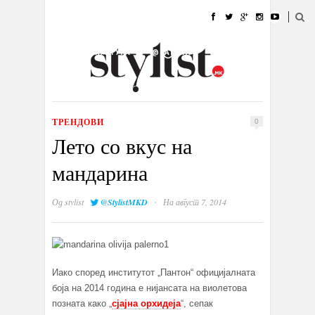
ДОМА
МОДА
СТИЛ
УБАВИНА
ЖИВОТ
КУЛТУРА
@РАБОТА
ГАЛЕРИЈА
ИЗЛОГ
КОНТАКТ
ТРЕНДОВИ
0
Лето со вкус на
мандарина
·
Од
stylist
@StylistMKD
На август 7, 2014
Иако според институтот „Пантон“ официјалната
боја на 2014 година е нијансата на виолетова
позната како „
сјајна орхидеја
“, сепак