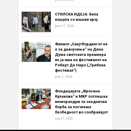
СТИЛСКА ИДЕЈА: Бела
кошула со машки крој
јуни 17, 2026
Филмот „Скејтбордингот не
е за девојчиња“ на Дина
Дума светската премиера
ќе ја има на фестивалот на
Роберт Де Ниро („Трибека
фестивал“)
јуни 1, 2026
Фондацијата „Фросина
Кулакова“ и МВР потпишаа
меморандум за заедничка
борба за поголема
безбедност во сообраќајот
мај 27, 2026