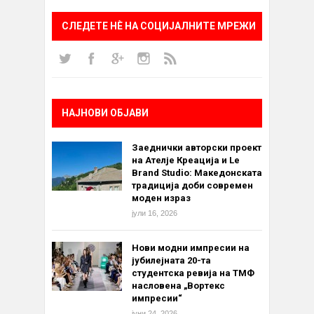
СЛЕДЕТЕ НÈ НА СОЦИЈАЛНИТЕ МРЕЖИ
НАЈНОВИ ОБЈАВИ
Заеднички авторски проект
на Ателје Креација и Le
Brand Studio: Македонската
традиција доби современ
моден израз
јули 16, 2026
Нови модни импресии на
јубилејната 20-та
студентска ревија на ТМФ
насловена „Вортекс
импресии“
јуни 24, 2026