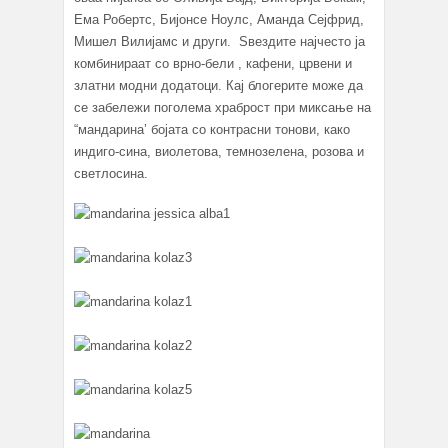
Ема Робертс, Бијонсе Ноулс, Аманда Сејфрид,
Мишел Вилијамс и други. Ѕвездите најчесто ја
комбинираат со врно-бели , кафени, црвени и
златни модни додатоци. Кај блогерите може да
се забележи поголема храброст при миксање на
“мандарина’ бојата со контрасни тонови, како
индиго-сина, виолетова, темнозелена, розова и
светлосина.