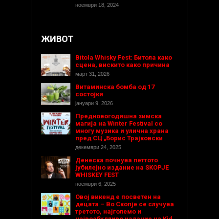
ноември 18, 2024
ЖИВОТ
Bitola Whisky Fest: Битола како
сцена, вискито како причина
март 31, 2026
Витаминска бомба од 17
состојки
јануари 9, 2026
Предновогодишнa зимска
магија на Winter Festival со
многу музика и улична храна
пред СЦ „Борис Трајковски
декември 24, 2025
Денеска почнува петтото
јубилејно издание на SKOPJE
WHISKEY FEST
ноември 6, 2025
Овој викенд е посветен на
децата – Во Скопје се случува
третото, најголемо и
највозбудливо издание на Kid