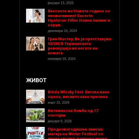
јануари 13, 2025
Блеснете во Новата година со
иновативниот Eucerin
Hyaluron-Filler Ноќен пилинг и
серум
декември 16, 2024
Грин Мастер Ви ја претставува
GESKE® Германската
револуција во негата на
кожата
ноември 18, 2024
ЖИВОТ
Bitola Whisky Fest: Битола како
сцена, вискито како причина
март 31, 2026
Витаминска бомба од 17
состојки
јануари 9, 2026
Предновогодишнa зимска
магија на Winter Festival со
многу музика и улична храна