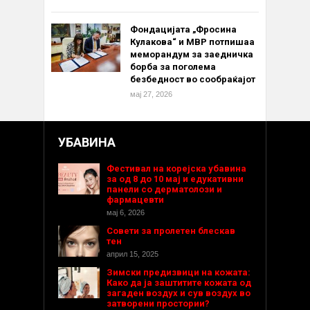
Фондацијата „Фросина
Кулакова“ и МВР потпишаа
меморандум за заедничка
борба за поголема
безбедност во сообраќајот
мај 27, 2026
УБАВИНА
Фестивал на корејска убавина
за од 8 до 10 мај и едукативни
панели со дерматолози и
фармацевти
мај 6, 2026
Совети за пролетен блескав
тен
април 15, 2025
Зимски предизвици на кожата:
Како да ја заштитите кожата од
загаден воздух и сув воздух во
затворени простории?