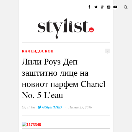
ДОМА
МОДА
СТИЛ
УБАВИНА
ЖИВОТ
КУЛТУРА
@РАБОТА
ГАЛЕРИЈА
ИЗЛОГ
КОНТАКТ
КАЛЕИДОСКОП
0
Лили Роуз Деп
заштитно лице на
новиот парфем Chanel
No. 5 L’eau
·
Од
stylist
@StylistMKD
На мај 25, 2016