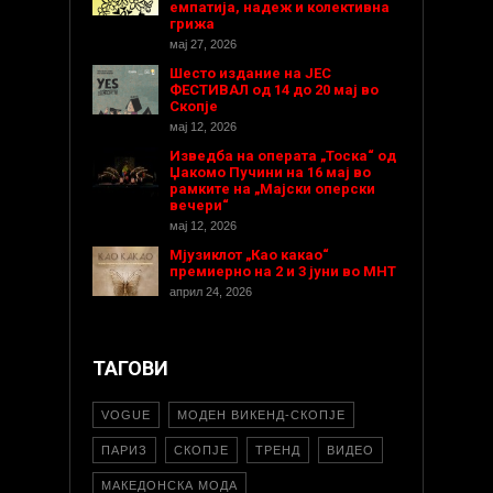
емпатија, надеж и колективна
грижа
мај 27, 2026
Шесто издание на ЈЕС
ФЕСТИВАЛ од 14 до 20 мај во
Скопје
мај 12, 2026
Изведба на операта „Тоска“ од
Џакомо Пучини на 16 мај во
рамките на „Мајски оперски
вечери“
мај 12, 2026
Мјузиклот „Као какао“
премиерно на 2 и 3 јуни во МНТ
април 24, 2026
ТАГОВИ
VOGUE
МОДЕН ВИКЕНД-СКОПЈЕ
ПАРИЗ
СКОПЈЕ
ТРЕНД
ВИДЕО
МАКЕДОНСКА МОДА