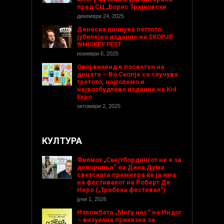
пред СЦ „Борис Трајковски
декември 24, 2025
Денеска почнува петтото
јубилејно издание на SKOPJE
WHISKEY FEST
ноември 6, 2025
Овој викенд е посветен на
децата – Во Скопје се случува
третото, најголемо и
највозбудливо издание на Kid
Expo
октомври 2, 2025
КУЛТУРА
Филмот „Скејтбордингот не е за
девојчиња“ на Дина Дума
светската премиера ќе ја има
на фестивалот на Роберт Де
Ниро („Трибека фестивал“)
јуни 1, 2026
Изложбата „Меѓу нас“ на Индог
– визуелна приказна за