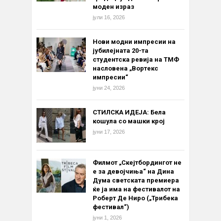
моден израз
јули 16, 2026
Нови модни импресии на
јубилејната 20-та
студентска ревија на ТМФ
насловена „Вортекс
импресии“
јуни 24, 2026
СТИЛСКА ИДЕЈА: Бела
кошула со машки крој
јуни 17, 2026
Филмот „Скејтбордингот не
е за девојчиња“ на Дина
Дума светската премиера
ќе ја има на фестивалот на
Роберт Де Ниро („Трибека
фестивал“)
јуни 1, 2026