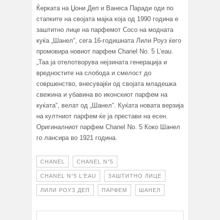
Ќерката на Џони Деп и Ванеса Паради оди по
стапките на својата мајка која од 1990 година е
заштитно лице на парфемот Coco на модната
куќа „Шанел“, сега 16-годишната Лили Роуз ќего
промовира новиот парфем Chanel No. 5 L’eau.
„Таа ја отелотворува нејзината генерација и
вредностите на слобода и смелост до
совршенство, внесувајќи од својата младешка
свежина и убавина во иконскиот парфем на
куќата“, велат од „Шанел“. Куќата новата верзија
на култниот парфем ќе ја престави на есен.
Оригиналниот парфем Chanel No. 5 Коко Шанел
го лансира во 1921 година.
CHANEL
CHANEL N°5
CHANEL N°5 L'EAU
ЗАШТИТНО ЛИЦЕ
ЛИЛИ РОУЗ ДЕП
ПАРФЕМ
ШАНЕЛ