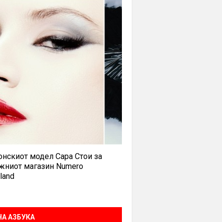
нскиот модел Сара Стои за
жниот магазин Numero
land
А АЗБУКА