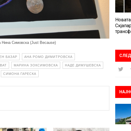
Новата
Скјапар
трансф
а Нина Симовска (Just Because)
СЛЕД
ЕН БАЗАР
АНА РОМО ДИМИТРОВСКА
ВАТ
МАРИНА ЗОКСИМОВСКА
НАДЕ ДИМУШЕВСКА
СИМОНА ГАРЕСКА
НАЈН