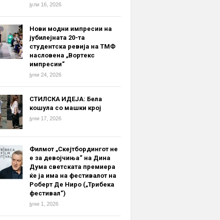
јули 16, 2026
Нови модни импресии на
јубилејната 20-та
студентска ревија на ТМФ
насловена „Вортекс
импресии“
јуни 24, 2026
СТИЛСКА ИДЕЈА: Бела
кошула со машки крој
јуни 17, 2026
Филмот „Скејтбордингот не
е за девојчиња“ на Дина
Дума светската премиера
ќе ја има на фестивалот на
Роберт Де Ниро („Трибека
фестивал“)
јуни 1, 2026