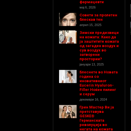
фармацевти
мај 6, 2026
Совети за пролетен
блескав тен
април 15, 2025
Зимски предизвици
на кожата: Како да
ја заштитите кожата
од загаден воздух и
сув воздух во
затворени
простории?
јануари 13, 2025
Блеснете во Новата
година со
иновативниот
Eucerin Hyaluron-
Filler Ноќен пилинг
и серум
декември 16, 2024
Грин Мастер Ви ја
претставува
GESKE®
Германската
револуција во
негата на кожата