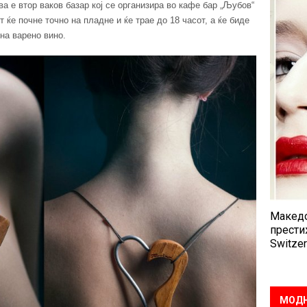
 е втор ваков базар кој се организира во кафе бар „Љубов“
от ќе почне точно на пладне и ќе трае до 18 часот, а ќе биде
на варено вино.
Македо
прести
Switzer
МОДН