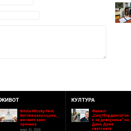
ЖИВОТ
КУЛТУРА
Bitola Whisky Fest:
Филмот
Битола како сцена,
„Скејтбордингот не
вискито како
е за девојчиња“ на
причина
Дина Дума
светската
март 31, 2026