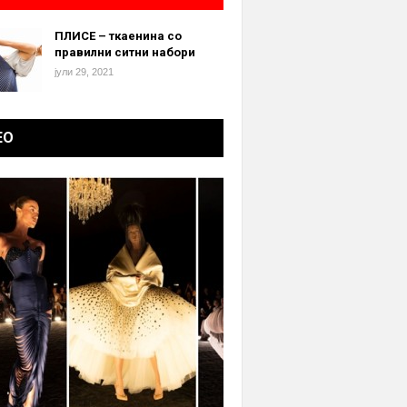
ПЛИСЕ – ткаенина со
правилни ситни набори
јули 29, 2021
ЕО