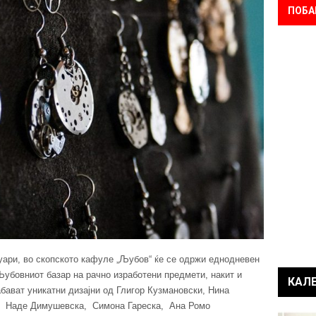
ПОБА
уари, во скопското кафуле „Љубов“ ќе се одржи еднодневен
Љубовниот базар на рачно изработени предмети, накит и
КАЛ
абават уникатни дизајни од Глигор Кузмановски, Нина
т, Наде Димушевска, Симона Гареска, Ана Ромо