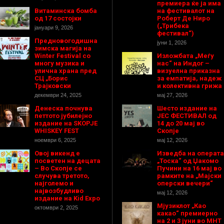
премиера ќе ја има
Витаминска бомба
на фестивалот на
од 17 состојки
Роберт Де Ниро
(„Трибека
јануари 9, 2026
фестивал“)
Предновогодишнa
јуни 1, 2026
зимска магија на
Winter Festival со
Изложбата „Меѓу
многу музика и
нас“ на Индог –
улична храна пред
визуелна приказна
СЦ „Борис
за емпатија, надеж
Трајковски
и колективна грижа
декември 24, 2025
мај 27, 2026
Денеска почнува
Шесто издание на
петтото јубилејно
ЈЕС ФЕСТИВАЛ од
издание на SKOPJE
14 до 20 мај во
WHISKEY FEST
Скопје
ноември 6, 2025
мај 12, 2026
Овој викенд е
Изведба на операта
посветен на децата
„Тоска“ од Џакомо
– Во Скопје се
Пучини на 16 мај во
случува третото,
рамките на „Мајски
најголемо и
оперски вечери“
највозбудливо
мај 12, 2026
издание на Kid Expo
Мјузиклот „Као
октомври 2, 2025
какао“ премиерно
на 2 и 3 јуни во МНТ