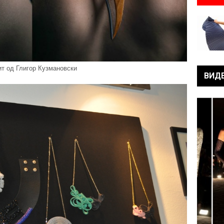
ит од Глигор Кузмановски
ВИД