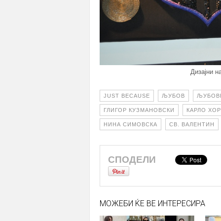
Дизајни н
JUST BECAUSE
ЉУБОВ
ЉУБОВ
ГЛИГОР КУЗМАНОВСКИ
КАРЛО ХОР
НИНА СИМОВСКА
СВ. ВАЛЕНТИН
СПОДЕЛИ
МОЖЕБИ ЌЕ ВЕ ИНТЕРЕСИРА