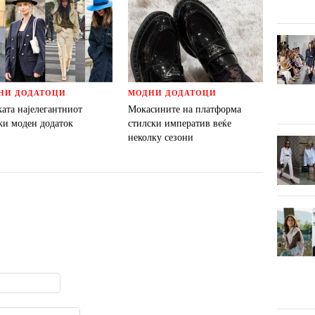
НИ ДОДАТОЦИ
МОДНИ ДОДАТОЦИ
ата најелегантниот
Мокасините на платформа
ки моден додаток
стилски императив веќе
неколку сезони