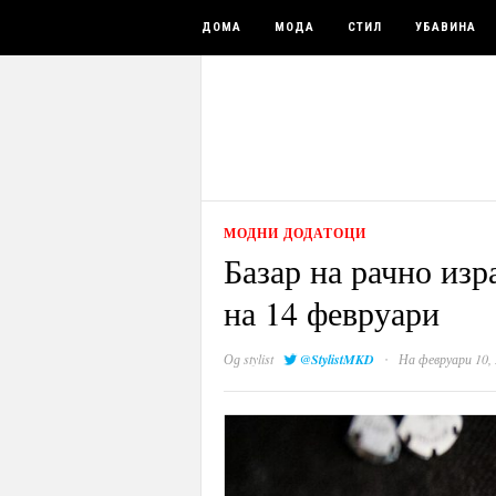
ДОМА
МОДА
СТИЛ
УБАВИНА
МОДНИ ДОДАТОЦИ
Базар на рачно из
на 14 февруари
·
Од
stylist
@StylistMKD
На февруари 10,