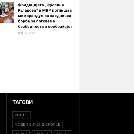
Фондацијата „Фросина
Кулакова“ и МВР потпишаа
меморандум за заедничка
борба за поголема
безбедност во сообраќајот
мај 27, 2026
ТАГОВИ
VOGUE
МОДЕН ВИКЕНД-СКОПЈЕ
ПАРИЗ
СКОПЈЕ
ТРЕНД