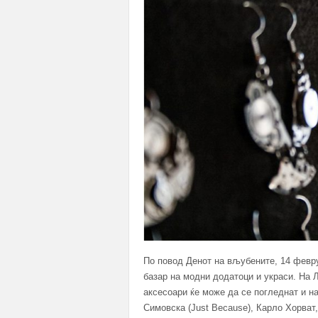
По повод Денот на вљубените, 14 февр
базар на модни додатоци и украси. На 
аксесоари ќе може да се погледнат и н
Симовска (Just Because), Карло Хорва