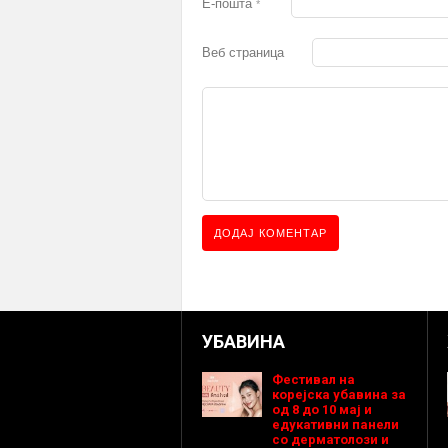
Е-пошта
*
Веб страница
УБАВИНА
Фестивал на
корејска убавина за
од 8 до 10 мај и
едукативни панели
со дерматолози и