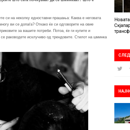
ете си на неколку едноставни прашања: Каква е неговата
Новата
ногу ви се допаѓа? Откако ќе си одговорите на овие
Скјапар
трансф
риковите за вашите потреби. Потоа, ќе ги купите и
 се раководете исклучиво од трендовите. Стилот на шминка
СЛЕД
НАЈН