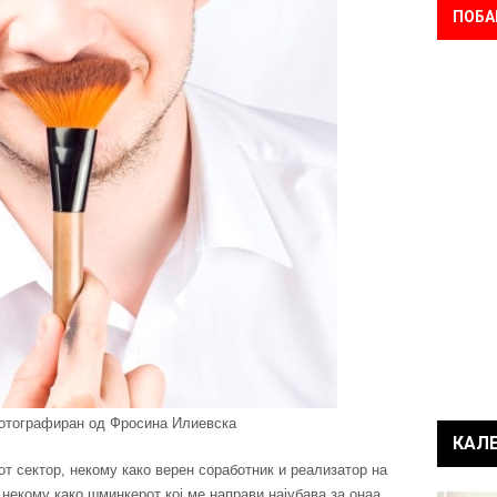
ПОБА
отографиран од Фросина Илиевска
КАЛ
от сектор, некому како верен соработник и реализатор на
некому како шминкерот кој ме направи најубава за онаа