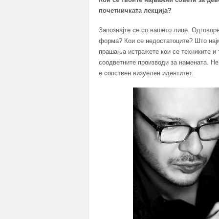
почетничката лекција?
Запознајте се со вашето лице. Одговор
форма? Кои се недостатоците? Што најм
прашања истражете кои се техниките и т
соодветните производи за намената. Не
е сопствен визуелен идентитет.