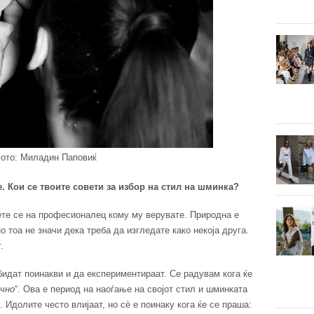
ото: Миладин Паповиќ
. Кои се твоите совети за избор на стил на шминка?
ете се на професионалец кому му верувате. Природна е
о тоа не значи дека треба да изгледате како некоја друга.
.
бидат поинакви и да експериментираат. Се радувам кога ќе
чно
“. Ова е период на наоѓање на својот стил и шминката
 Идолите често влијаат, но сè е поинаку кога ќе се праша: