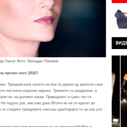
ВИД
ја Гиачо/ Фото: Миладин Паповиќ
за пролет-лето 2016?
нка. Трендовската палета на бои се движи од кралска сина
ете пастелно корални нијанси. Трепките се раздвоени, а
ристат на долниот капак. Природниот и сјаен тен се
 На подолг рок, мислам дека 90тите ќе нѝ се вратат во
а ги следите трендовите секогаш адаптирајте ги на она што
војките што сега почнуваат да се шминкаат? Што е