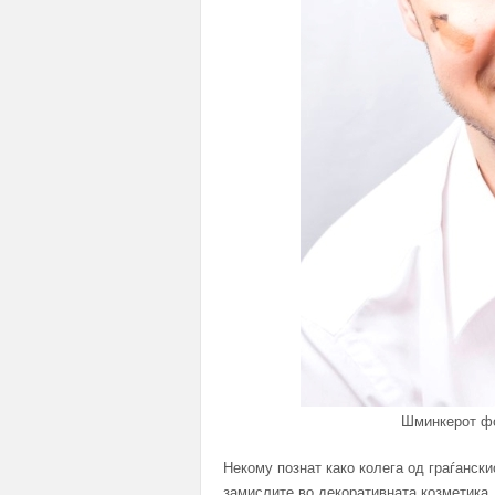
Шминкерот ф
Некому познат како колега од граѓански
замислите во декоративната козметика, 