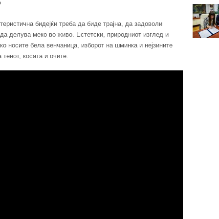
?
теристична бидејќи треба да биде трајна, да задоволи
а делува меко во живо. Естетски, природниот изглед и
ко носите бела венчаница, изборот на шминка и нејзините
 тенот, косата и очите.