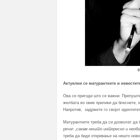
Ф
Актуелни се матурантките и невестите
Ова се пригоди што се важни. Препушт
желбата во овие прилики да блеснете, н
Напротив, задржете го својот идентитет
Матурантките треба да си дозволат да 
речат „
сакам нешто интересно и необи
треба да биде откривање на нешто ново.