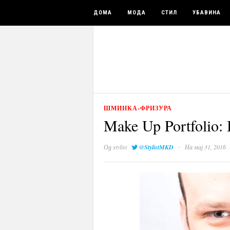
ДОМА
МОДА
СТИЛ
УБАВИНА
ШМИНКА-ФРИЗУРА
Make Up Portfolio
·
Од
stylist
@StylistMKD
На мај 31, 2016