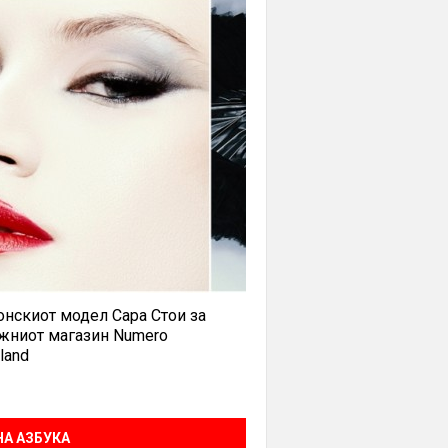
нскиот модел Сара Стои за
жниот магазин Numero
land
А АЗБУКА