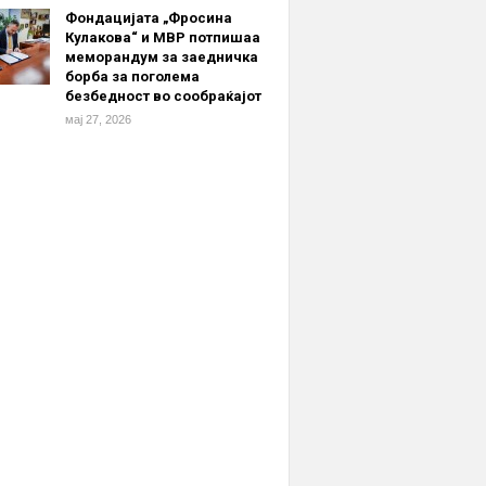
Фондацијата „Фросина
Кулакова“ и МВР потпишаа
меморандум за заедничка
борба за поголема
безбедност во сообраќајот
мај 27, 2026