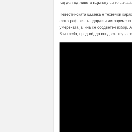
Кој дел од лицето најмногу си го сакаш
Невестинската шминка е технички карак
фотографски стандарди и истовремено д
умерената јачина се соодветен избор. А
бои треба, пред сè, да соодветствува на