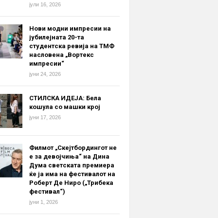
јули 16, 2026
Нови модни импресии на
јубилејната 20-та
студентска ревија на ТМФ
насловена „Вортекс
импресии“
јуни 24, 2026
СТИЛСКА ИДЕЈА: Бела
кошула со машки крој
јуни 17, 2026
Филмот „Скејтбордингот не
е за девојчиња“ на Дина
Дума светската премиера
ќе ја има на фестивалот на
Роберт Де Ниро („Трибека
фестивал“)
јуни 1, 2026