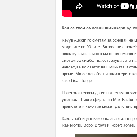
Кои се твои омилени шминкери од ко
Kevyn Aucoin го сметам за основач на м
моделите во 90-тите. За жал не е поме
неколку книги коишто ми се од омилените
сметам за симбол на остварувањето на 
навлегува во светот на шминката и ста
време. Ми се допаѓаат и шминкерите ко
како Lisa Eldrige.
Понекогаш сакам да се потсетам на уме
уметност. Биографијата на Max Factor е
правилата и како тие можат да го дикти
Како учебници и извор на знаење ги пре
Rae Morris, Bobbi Brown и Robert Jones.