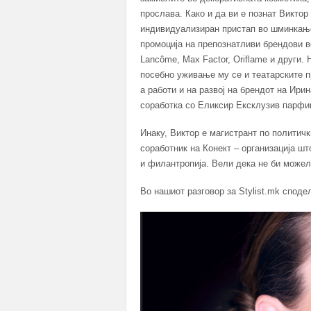
прослава. Како и да ви е познат Виктор
индивидуализиран пристап во шминкањет
промоција на препознатливи брендови во
Lancôme, Max Factor, Oriflame и други.
посебно уживање му се и театарските п
а работи и на развој на брендот на Ири
соработка со Еликсир Ексклузив парфим
Инаку, Виктор е магистрант по политичк
соработник на Конект – организација шт
и филантропија. Вели дека не би можел
Во нашиот разговор за Stylist.mk споде