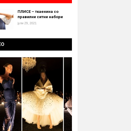
ПЛИСЕ – ткаенина со
правилни ситни набори
јули 29, 2021
ЕО