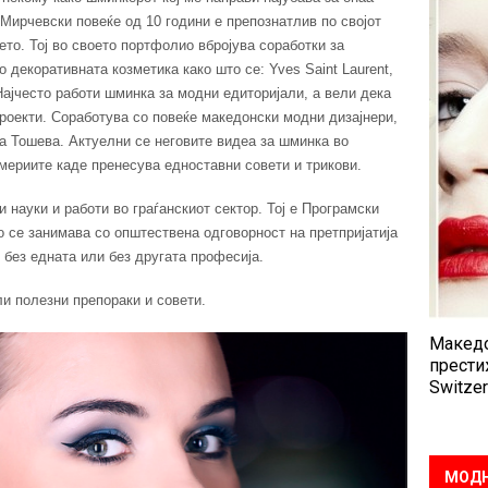
 Мирчевски повеќе од 10 години е препознатлив по својот
о. Тој во своето портфолио вбројува соработки за
 декоративната козметика како што се: Yves Saint Laurent,
 Најчесто работи шминка за модни едиторијали, а вели дека
роекти. Соработува со повеќе македонски модни дизајнери,
на Тошева. Актуелни се неговите видеа за шминка во
ериите каде пренесува едноставни совети и трикови.
и науки и работи во граѓанскиот сектор. Тој е Програмски
о се занимава со општествена одговорност на претпријатија
 без едната или без другата професија.
ли полезни препораки и совети.
Македо
прести
Switzer
МОДН