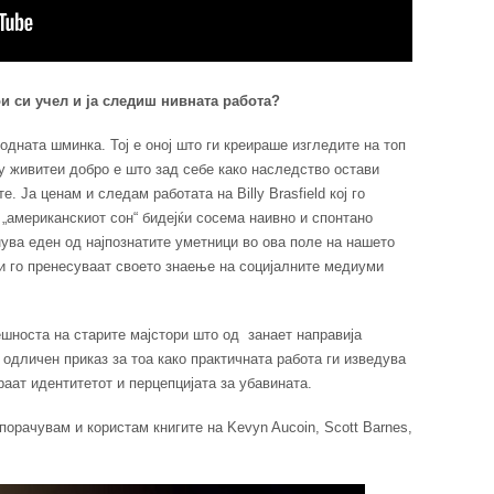
и си учел и ја следиш нивната работа?
одната шминка. Тој е оној што ги креираше изгледите на топ
ѓу живитеи добро е што зад себе како наследство остави
. Ја ценам и следам работата на Billy Brasfield кој го
„американскиот сон“ бидејќи сосема наивно и спонтано
нува еден од најпознатите уметници во ова поле на нашето
и го пренесуваат своето знаење на социјалните медиуми
шноста на старите мајстори што од занает направија
 одличен приказ за тоа како практичната работа ги изведува
раат идентитетот и перцепцијата за убавината.
порачувам и користам книгите на Kevyn Aucoin, Scott Barnes,