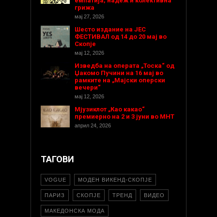
емпатија, надеж и колективна
грижа
мај 27, 2026
Шесто издание на ЈЕС
ФЕСТИВАЛ од 14 до 20 мај во
Скопје
мај 12, 2026
Изведба на операта „Тоска“ од
Џакомо Пучини на 16 мај во
рамките на „Мајски оперски
вечери“
мај 12, 2026
Мјузиклот „Као какао“
премиерно на 2 и 3 јуни во МНТ
април 24, 2026
ТАГОВИ
VOGUE
МОДЕН ВИКЕНД-СКОПЈЕ
ПАРИЗ
СКОПЈЕ
ТРЕНД
ВИДЕО
МАКЕДОНСКА МОДА