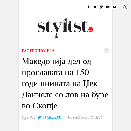
ДОМА
МОДА
СТИЛ
УБАВИНА
ЖИВОТ
КУЛТУРА
@РАБОТА
ГАЛЕРИЈА
ИЗЛОГ
КОНТАКТ
ГАСТРОНОМИЈА
0
Македонија дел од
прославата на 150-
годишнината на Џек
Даниелс со лов на буре
во Скопје
·
Од
stylist
@StylistMKD
На септември 12, 2016