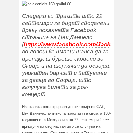
Следејќи ги трагите што 22
септември ќе бидат споделени
преку локалната Facebook
страница на Џек Даниелс
(
https://www.facebook.com/JackDaniel
во ловот ќе имаат шанса да го
пронајдат бурето скриено во
Скопје и на тој начин да освојат
уникатен бар-сет и патување
за двајца во Софија, што
вклучува билети за рок-
концерт
Најстарата регистрирана дестилерија во САД,
Џек Даниелс, активно ја прославува својата 150-
годишнина, а Македонија на 22 септември ќе се
приклучи во овој настан што се случува на
глобално ниво. Светски славното Тенеси виски