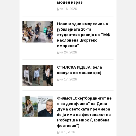
моден израз
јули 16, 2026
Нови модни импресии на
јубилејната 20-та
студентска ревија на ТМФ
насловена „Вортекс
импресии“
јуни 24, 2026
СТИЛСКА ИДЕЈА: Бела
кошула со машки крој
јуни 17, 2026
Филмот „Скејтбордингот не
е за девојчиња“ на Дина
Дума светската премиера
ќе ја има на фестивалот на
Роберт Де Ниро („Трибека
фестивал“)
јуни 1, 2026