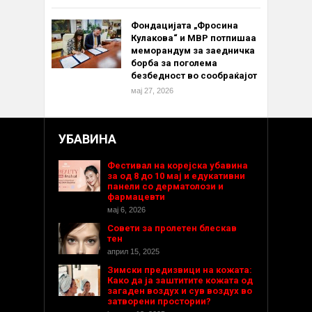
Фондацијата „Фросина
Кулакова“ и МВР потпишаа
меморандум за заедничка
борба за поголема
безбедност во сообраќајот
мај 27, 2026
УБАВИНА
Фестивал на корејска убавина
за од 8 до 10 мај и едукативни
панели со дерматолози и
фармацевти
мај 6, 2026
Совети за пролетен блескав
тен
април 15, 2025
Зимски предизвици на кожата:
Како да ја заштитите кожата од
загаден воздух и сув воздух во
затворени простории?