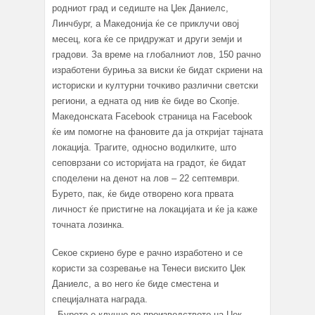
родниот град и седиште на Џек Даниелс,
Линчбург, а Македонија ќе се приклучи овој
месец, кога ќе се придружат и други земји и
градови. За време на глобалниот лов, 150 рачно
изработени буриња за виски ќе бидат скриени на
историски и културни точкиво различни светски
региони, а едната од нив ќе биде во Скопје.
Македонската Facebook страница на Facebook
ќе им помогне на фановите да ја откријат тајната
локација. Трагите, односно водилките, што
сеповрзани со историјата на градот, ќе бидат
споделени на денот на лов – 22 септември.
Бурето, пак, ќе биде отворено кога првата
личност ќе пристигне на локацијата и ќе ја каже
точната лозинка.
Секое скриено буре е рачно изработено и се
користи за созревање на Тенеси вискито Џек
Даниелс, а во него ќе биде сместена и
специјалната награда.
- Бурето е клучно во производството на Џек