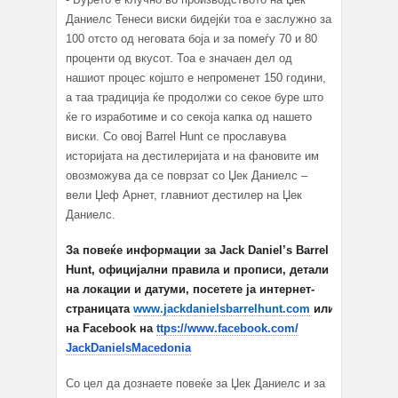
Даниелс Тенеси виски бидејќи тоа е заслужно за
100 отсто од неговата боја и за помеѓу 70 и 80
проценти од вкусот. Тоа е значаен дел од
нашиот процес којшто е непроменет 150 години,
а таа традиција ќе продолжи со секое буре што
ќе го изработиме и со секоја капка од нашето
виски. Со овој Barrel Hunt се прославува
историјата на дестилеријата и на фановите им
овозможува да се поврзат со Џек Даниелс –
вели Џеф Арнет, главниот дестилер на Џек
Даниелс.
За повеќе информации за Jack Daniel’s Barrel
Hunt, официјални правила и прописи, детали
на локации и датуми, посетете ја интернет-
страницата
www.jackdanielsbarrelhunt.com
или
на Facebook на
ttps://www.facebook.com/
JackDanielsMacedonia
Со цел да дознаете повеќе за Џек Даниелс и за