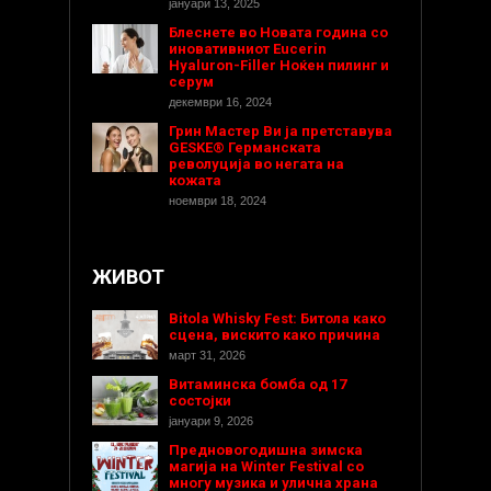
јануари 13, 2025
Блеснете во Новата година со
иновативниот Eucerin
Hyaluron-Filler Ноќен пилинг и
серум
декември 16, 2024
Грин Мастер Ви ја претставува
GESKE® Германската
револуција во негата на
кожата
ноември 18, 2024
ЖИВОТ
Bitola Whisky Fest: Битола како
сцена, вискито како причина
март 31, 2026
Витаминска бомба од 17
состојки
јануари 9, 2026
Предновогодишнa зимска
магија на Winter Festival со
многу музика и улична храна