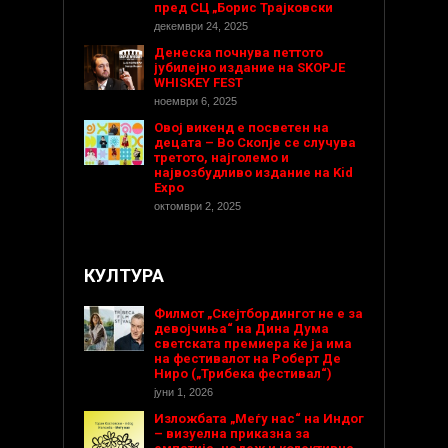
пред СЦ „Борис Трајковски
декември 24, 2025
Денеска почнува петтото
јубилејно издание на SKOPJE
WHISKEY FEST
ноември 6, 2025
Овој викенд е посветен на
децата – Во Скопје се случува
третото, најголемо и
највозбудливо издание на Kid
Expo
октомври 2, 2025
КУЛТУРА
Филмот „Скејтбордингот не е за
девојчиња“ на Дина Дума
светската премиера ќе ја има
на фестивалот на Роберт Де
Ниро („Трибека фестивал“)
јуни 1, 2026
Изложбата „Меѓу нас“ на Индог
– визуелна приказна за