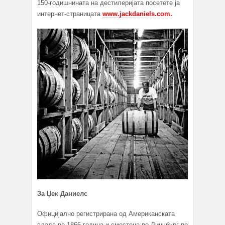
150-годишнината на дестилеријата посетете ја
интернет-страницата
www.jackdaniels.com.
За Џек Даниелс
Официјално регистрирана од Американската
влада во 1866 година и сместена во Линчбург во