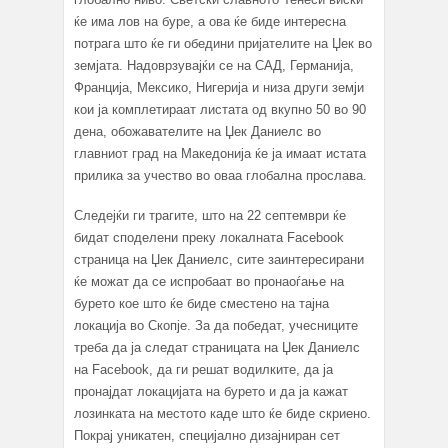
ќе има лов на буре, а ова ќе биде интересна
потрага што ќе ги обедини пријателите на Џек во
земјата. Надоврзувајќи се на САД, Германија,
Франција, Мексико, Нигерија и низа други земји
кои ја комплетираат листата од вкупно 50 во 90
дена, обожавателите на Џек Даниелс во
главниот град на Македонија ќе ја имаат истата
прилика за учество во оваа глобална прослава.
Следејќи ги трагите, што на 22 септември ќе
бидат споделени преку локалната Facebook
страница на Џек Даниелс, сите заинтересирани
ќе можат да се испробаат во пронаоѓање на
бурето кое што ќе биде сместено на тајна
локација во Скопје. За да победат, учесниците
треба да ја следат страницата на Џек Даниелс
на Facebook, да ги решат водилките, да ја
пронајдат локацијата на бурето и да ја кажат
лозинката на местото каде што ќе биде скриено.
Покрај уникатен, специјално дизајниран сет