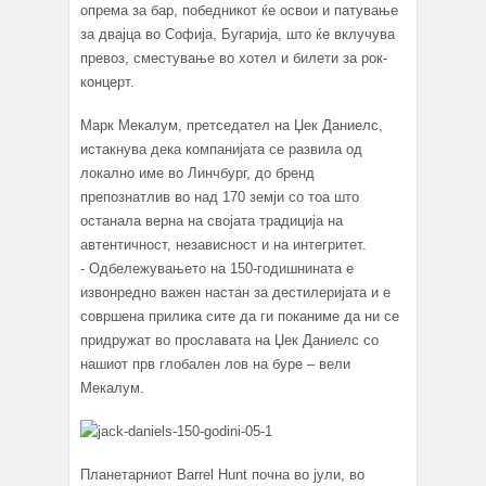
опрема за бар, победникот ќе освои и патување
за двајца во Софија, Бугарија, што ќе вклучува
превоз, сместување во хотел и билети за рок-
концерт.
Марк Мекалум, претседател на Џек Даниелс,
истакнува дека компанијата се развила од
локално име во Линчбург, до бренд
препознатлив во над 170 земји со тоа што
останала верна на својата традиција на
автентичност, независност и на интегритет.
- Одбележувањето на 150-годишнината е
извонредно важен настан за дестилеријата и е
совршена прилика сите да ги поканиме да ни се
придружат во прославата на Џек Даниелс со
нашиот прв глобален лов на буре – вели
Мекалум.
Планетарниот Barrel Hunt почна во јули, во