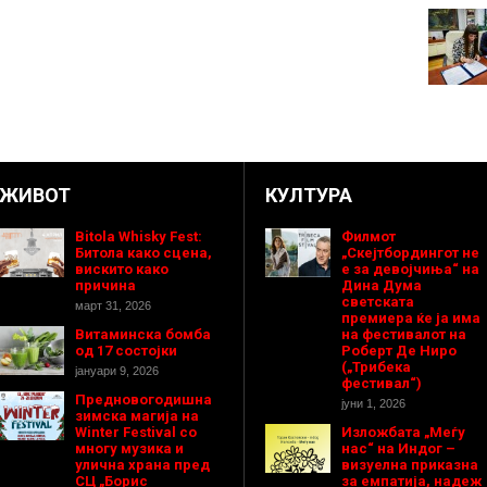
ЖИВОТ
КУЛТУРА
Bitola Whisky Fest:
Филмот
Битола како сцена,
„Скејтбордингот не
вискито како
е за девојчиња“ на
причина
Дина Дума
светската
март 31, 2026
премиера ќе ја има
Витаминска бомба
на фестивалот на
од 17 состојки
Роберт Де Ниро
(„Трибека
јануари 9, 2026
фестивал“)
Предновогодишнa
јуни 1, 2026
зимска магија на
Winter Festival со
Изложбата „Меѓу
многу музика и
нас“ на Индог –
улична храна пред
визуелна приказна
СЦ „Борис
за емпатија, надеж