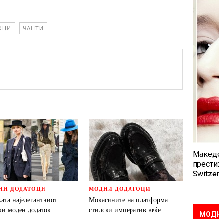
ОЦИ
ЧАНТИ
Македо
прести
Switzer
НИ ДОДАТОЦИ
МОДНИ ДОДАТОЦИ
ата најелегантниот
Мокасините на платформа
ки моден додаток
стилски императив веќе
МОДН