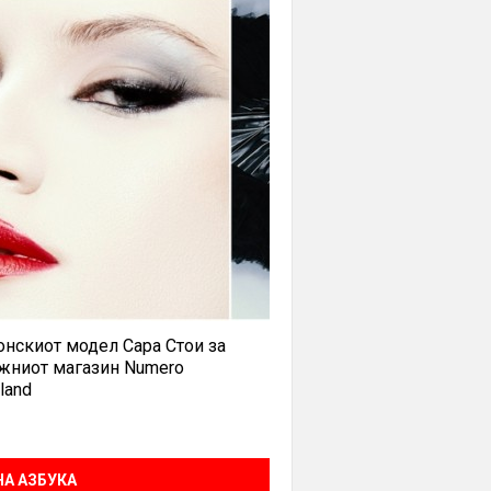
нскиот модел Сара Стои за
жниот магазин Numero
land
А АЗБУКА