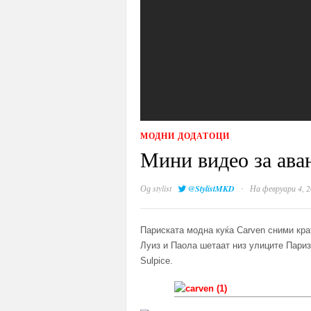
МОДНИ ДОДАТОЦИ
Мини видео за аван
·
Од
stylist
@StylistMKD
На февруари 4, 2
Париската модна куќа Carven сними кра
Луиз и Паола шетаат низ улиците Париз
Sulpice.