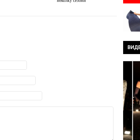
неколку сезони
ВИД