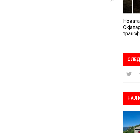
Новата
Скјапар
трансф
СЛЕД
НАЈН