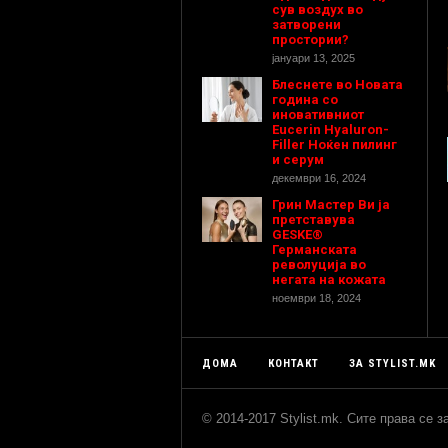
сув воздух во
затворени
простории?
јануари 13, 2025
Блеснете во Новата
година со
иновативниот
Eucerin Hyaluron-
Filler Ноќен пилинг
и серум
декември 16, 2024
Грин Мастер Ви ја
претставува
GESKE®
Германската
револуција во
негата на кожата
ноември 18, 2024
ДОМА
КОНТАКТ
ЗА STYLIST.MK
© 2014-2017 Stylist.mk. Сите права се 