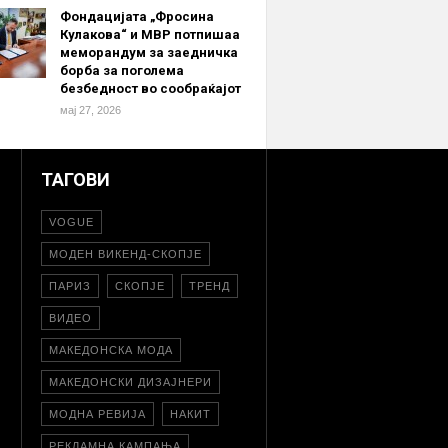
Фондацијата „Фросина
Кулакова“ и МВР потпишаа
меморандум за заедничка
борба за поголема
безбедност во сообраќајот
мај 27, 2026
ТАГОВИ
VOGUE
МОДЕН ВИКЕНД-СКОПЈЕ
ПАРИЗ
СКОПЈЕ
ТРЕНД
ВИДЕО
МАКЕДОНСКА МОДА
МАКЕДОНСКИ ДИЗАЈНЕРИ
МОДНА РЕВИЈА
НАКИТ
РЕКЛАМНА КАМПАЊА