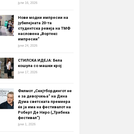
јули 16, 2026
Нови модни импресии на
јубилејната 20-та
студентска ревија на ТМФ
насловена „Вортекс
импресии“
јуни 24, 2026
СТИЛСКА ИДЕЈА: Бела
кошула со машки крој
јуни 17, 2026
Филмот „Скејтбордингот не
е за девојчиња“ на Дина
Дума светската премиера
ќе ја има на фестивалот на
Роберт Де Ниро („Трибека
фестивал“)
јуни 1, 2026