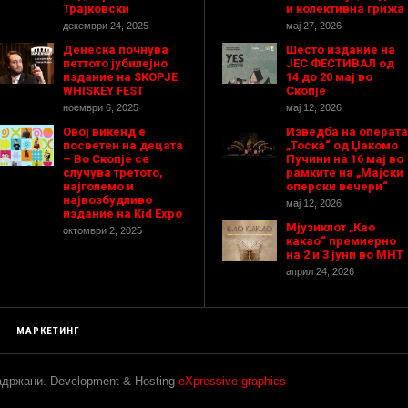
Трајковски
и колективна грижа
декември 24, 2025
мај 27, 2026
Денеска почнува
Шесто издание на
петтото јубилејно
ЈЕС ФЕСТИВАЛ од
издание на SKOPJE
14 до 20 мај во
WHISKEY FEST
Скопје
ноември 6, 2025
мај 12, 2026
Овој викенд е
Изведба на операта
посветен на децата
„Тоска“ од Џакомо
– Во Скопје се
Пучини на 16 мај во
случува третото,
рамките на „Мајски
најголемо и
оперски вечери“
највозбудливо
мај 12, 2026
издание на Kid Expo
Мјузиклот „Као
октомври 2, 2025
какао“ премиерно
на 2 и 3 јуни во МНТ
април 24, 2026
МАРКЕТИНГ
задржани. Development & Hosting
eXpressive graphics