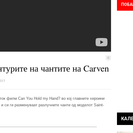
ПОБА
0
турите на чантите на Carven
015
ток филм Can You Hold my Hand? во кој главните хероини
 и си ги разменуваат разлучните чанти од моделот Saint-
КАЛ