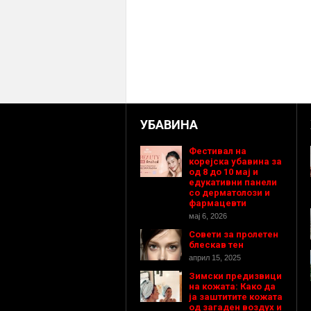
УБАВИНА
Фестивал на
корејска убавина за
од 8 до 10 мај и
едукативни панели
со дерматолози и
фармацевти
мај 6, 2026
Совети за пролетен
блескав тен
април 15, 2025
Зимски предизвици
на кожата: Како да
ја заштитите кожата
од загаден воздух и