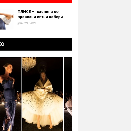
ПЛИСЕ – ткаенина со
правилни ситни набори
јули 29, 2021
ЕО