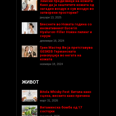
Зимски предизвици на кожата:
Како да ја заштитите кожата од
загаден воздух и сув воздух во
затворени простории?
јануари 13, 2025
Блеснете во Новата година со
иновативниот Eucerin
Hyaluron-Filler Ноќен пилинг и
серум
декември 16, 2024
Грин Мастер Ви ја претставува
GESKE® Германската
револуција во негата на
кожата
ноември 18, 2024
ЖИВОТ
Bitola Whisky Fest: Битола како
сцена, вискито како причина
март 31, 2026
Витаминска бомба од 17
состојки