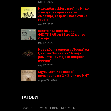
јуни 1, 2026
Изложбата „Меѓу нас“ на Индог
– визуелна приказна за
емпатија, надеж и колективна
грижа
мај 27, 2026
Шесто издание на ЈЕС
ФЕСТИВАЛ од 14 до 20 мај во
Скопје
мај 12, 2026
Изведба на операта „Тоска“ од
Џакомо Пучини на 16 мај во
рамките на „Мајски оперски
вечери“
мај 12, 2026
Мјузиклот „Као какао“
премиерно на 2 и 3 јуни во МНТ
април 24, 2026
ТАГОВИ
VOGUE
МОДЕН ВИКЕНД-СКОПЈЕ