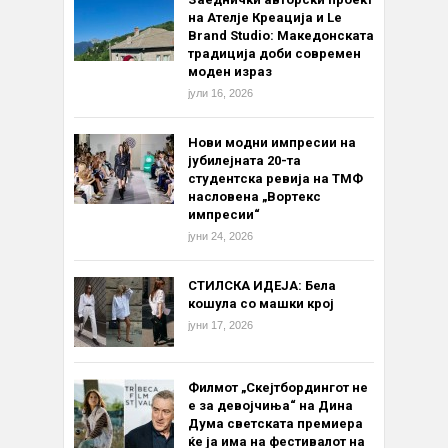
на Ателје Креација и Le
Brand Studio: Македонската
традиција доби современ
моден израз
јули 16, 2026
Нови модни импресии на
јубилејната 20-та
студентска ревија на ТМФ
насловена „Вортекс
импресии“
јуни 24, 2026
СТИЛСКА ИДЕЈА: Бела
кошула со машки крој
јуни 17, 2026
Филмот „Скејтбордингот не
е за девојчиња“ на Дина
Дума светската премиера
ќе ја има на фестивалот на