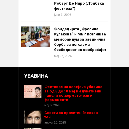
Роберт Де Ниро („Трибека
фестивал“)
јуни 1, 2026
Фондацијата „Фросина
Кулакова“ и МВР потпишаа
меморандум за заедничка
борба за поголема
безбедност во сообраќајот
мај 27, 2026
УБАВИНА
Фестивал на корејска убавина
за од 8 до 10 мај и едукативни
панели со дерматолози и
фармацевти
мај 6, 2026
Совети за пролетен блескав
тен
април 15, 2025