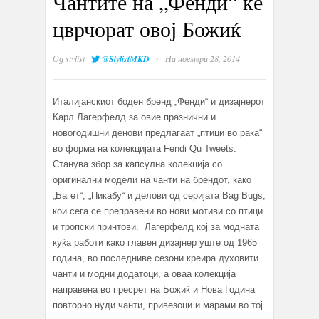
Чантите на „Фенди“ ќе
цврчорат овој Божиќ
·
Од
stylist
@StylistMKD
На ноември 28, 2014
Италијанскиот боден бренд „Фенди“ и дизајнерот
Карл Лагерфелд за овие празнични и
новогодишни денови предлагаат „птици во рака“
во форма на колекцијата Fendi Qu Tweets.
Станува збор за капсулна колекција со
оригинални модели на чанти на брендот, како
„Багет“, „Пикабу“ и делови од серијата Bag Bugs,
кои сега се преправени во нови мотиви со птици
и тропски принтови. Лагерфелд кој за модната
куќа работи како главен дизајнер уште од 1965
година, во последниве сезони креира духовити
чанти и модни додатоци, а оваа колекција
направена во пресрет на Божиќ и Нова Година
повторно нуди чанти, привезоци и марами во тој