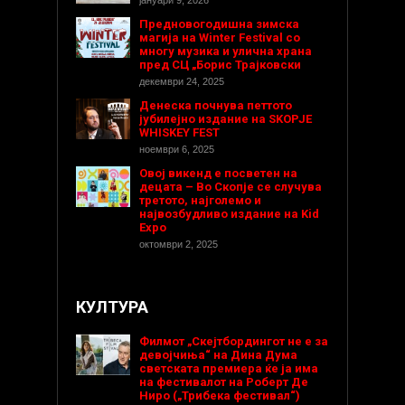
јануари 9, 2026
Предновогодишнa зимска
магија на Winter Festival со
многу музика и улична храна
пред СЦ „Борис Трајковски
декември 24, 2025
Денеска почнува петтото
јубилејно издание на SKOPJE
WHISKEY FEST
ноември 6, 2025
Овој викенд е посветен на
децата – Во Скопје се случува
третото, најголемо и
највозбудливо издание на Kid
Expo
октомври 2, 2025
КУЛТУРА
Филмот „Скејтбордингот не е за
девојчиња“ на Дина Дума
светската премиера ќе ја има
на фестивалот на Роберт Де
Ниро („Трибека фестивал“)