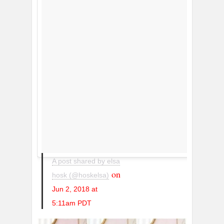
A post shared by elsa
on
hosk (@hoskelsa)
Jun 2, 2018 at
5:11am PDT