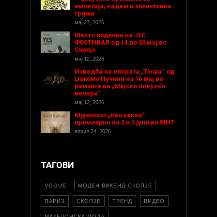
емпатија, надеж и колективна
грижа
мај 27, 2026
Шесто издание на ЈЕС
ФЕСТИВАЛ од 14 до 20 мај во
Скопје
мај 12, 2026
Изведба на операта „Тоска“ од
Џакомо Пучини на 16 мај во
рамките на „Мајски оперски
вечери“
мај 12, 2026
Мјузиклот „Као какао“
премиерно на 2 и 3 јуни во МНТ
април 24, 2026
ТАГОВИ
VOGUE
МОДЕН ВИКЕНД-СКОПЈЕ
ПАРИЗ
СКОПЈЕ
ТРЕНД
ВИДЕО
МАКЕДОНСКА МОДА