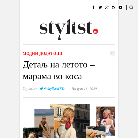
ДОМА
МОДА
СТИЛ
УБАВИНА
ЖИВОТ
КУЛТУРА
@РАБОТА
ГАЛЕРИЈА
ИЗЛОГ
КОНТАКТ
МОДНИ ДОДАТОЦИ
0
Детаљ на летото –
марама во коса
·
Од
stylist
@StylistMKD
На јули 13, 2020