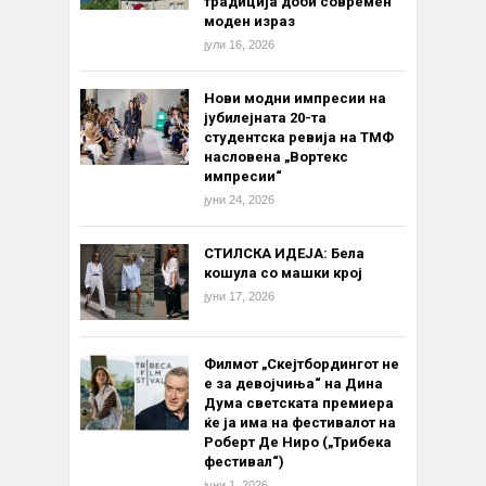
традиција доби современ
моден израз
јули 16, 2026
Нови модни импресии на
јубилејната 20-та
студентска ревија на ТМФ
насловена „Вортекс
импресии“
јуни 24, 2026
СТИЛСКА ИДЕЈА: Бела
кошула со машки крој
јуни 17, 2026
Филмот „Скејтбордингот не
е за девојчиња“ на Дина
Дума светската премиера
ќе ја има на фестивалот на
Роберт Де Ниро („Трибека
фестивал“)
јуни 1, 2026