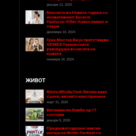
јануари 13, 2025
Блеснете во Новата година со
иновативниот Eucerin
Hyaluron-Filler Ноќен пилинг и
серум
декември 16, 2024
Грин Мастер Ви ја претставува
GESKE® Германската
револуција во негата на
кожата
ноември 18, 2024
ЖИВОТ
Bitola Whisky Fest: Битола како
сцена, вискито како причина
март 31, 2026
Витаминска бомба од 17
состојки
јануари 9, 2026
Предновогодишнa зимска
магија на Winter Festival со