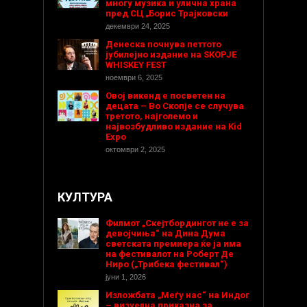
многу музика и улична храна
пред СЦ „Борис Трајковски
декември 24, 2025
Денеска почнува петтото
јубилејно издание на SKOPJE
WHISKEY FEST
ноември 6, 2025
Овој викенд е посветен на
децата – Во Скопје се случува
третото, најголемо и
највозбудливо издание на Kid
Expo
октомври 2, 2025
КУЛТУРА
Филмот „Скејтбордингот не е за
девојчиња“ на Дина Дума
светската премиера ќе ја има
на фестивалот на Роберт Де
Ниро („Трибека фестивал“)
јуни 1, 2026
Изложбата „Меѓу нас“ на Индог
– визуелна приказна за