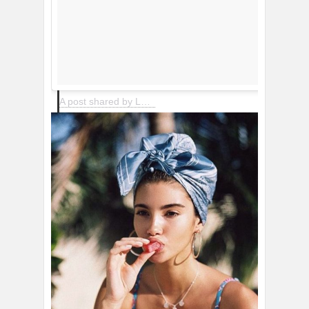
A post shared by Lucy Williams | Fashion Me Now (@lucywilliams02)