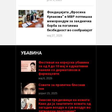
Фондацијата „Фросина
Кулакова“ и МВР потпишаа
меморандум за заедничка
борба за поголема
безбедност во сообраќајот
мај 27, 2026
УБАВИНА
Фестивал на корејска убавина
за од 8 до 10 мај и едукативни
панели со дерматолози и
фармацевти
мај 6, 2026
Совети за пролетен блескав
тен
април 15, 2025
Зимски предизвици на кожата:
Како да ја заштитите кожата од
загаден воздух и сув воздух во
затворени простории?