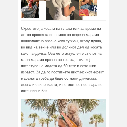
Скроетете ја косата на плажа или за време на
летна прошетка со помош на шарена марама
ноншалантно врзана како турбан, околу пунџа,
во вид на венче или во долниот дел од косата
како панделка. Ова лето актуелен е стилот на
мала марама врзана во косата, стил кој
потсетува на модата од 60-тите и бохо-шик
изразот. За да го постигнете вистинскиот ефект
марамата треба да биде со мали димензии,
лесна и свиленкаста, и по можност со шара во
интензивни бои.