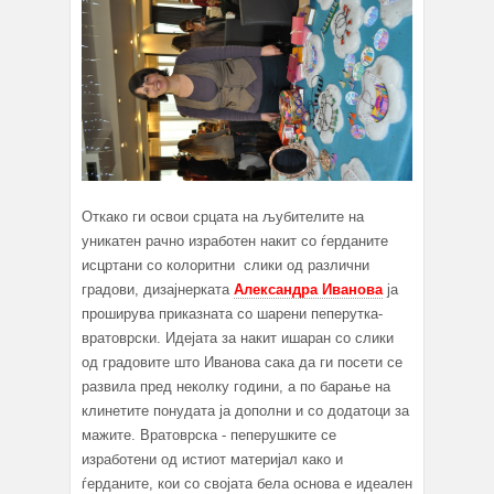
Откако ги освои срцата на љубителите на
уникатен рачно изработен накит со ѓерданите
исцртани со колоритни слики од различни
градови, дизајнерката
Александра Иванова
ја
проширува приказната со шарени пеперутка-
вратоврски. Идејата за накит ишаран со слики
од градовите што Иванова сака да ги посети се
развила пред неколку години, а по барање на
клинетите понудата ја дополни и со додатоци за
мажите. Вратоврска - пеперушките се
изработени од истиот материјал како и
ѓерданите, кои со својата бела основа е идеален