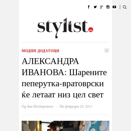
ДОМА
МОДА
СТИЛ
УБАВИНА
ЖИВОТ
КУЛТУРА
@РАБОТА
ГАЛЕРИЈА
ИЗЛОГ
КОНТАКТ
МОДНИ ДОДАТОЦИ
0
АЛЕКСАНДРА
ИВАНОВА: Шарените
пеперутка-вратоврски
ќе летаат низ цел свет
·
Од
Ана Несторовска
На февруари 20, 2015