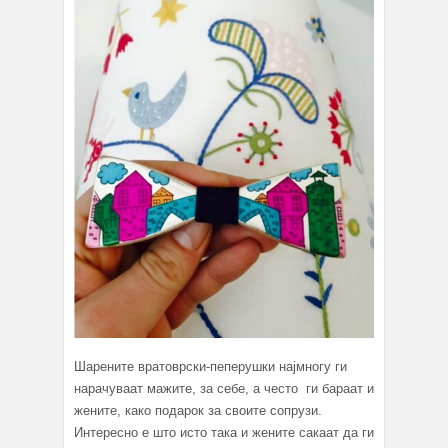
Шарените вратоврски-пеперушки најмногу ги
нарачуваат мажите, за себе, а често ги бараат и
жените, како подарок за своите сопрузи.
Интересно е што исто така и жените сакаат да ги