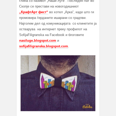
глина со називот „Наши луѓе“. Последен пат во
Скопје се престави на новогодишниот
„КрафтАрт фест“
во хотел „Арка“, каде што ги
промовира ѓерданите ишарани со градпви.
Најголем дел од комуникацијата со клинетите ја
остварува на интернет преку профилот на
SofijaFiligranska на Facebook и блоговите
nasiluge.blogspot.com
и
sofijafiligranska.blogspot.com
.