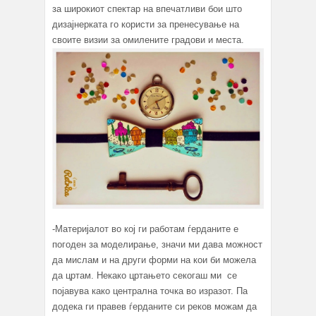
за широкиот спектар на впечатливи бои што
дизајнерката го користи за пренесување на
своите визии за омилените градови и места.
-Материјалот во кој ги работам ѓерданите е
погоден за моделирање, значи ми дава можност
да мислам и на други форми на кои би можела
да цртам. Некако цртањето секогаш ми се
појавува како централна точка во изразот. Па
додека ги правев ѓерданите си реков можам да