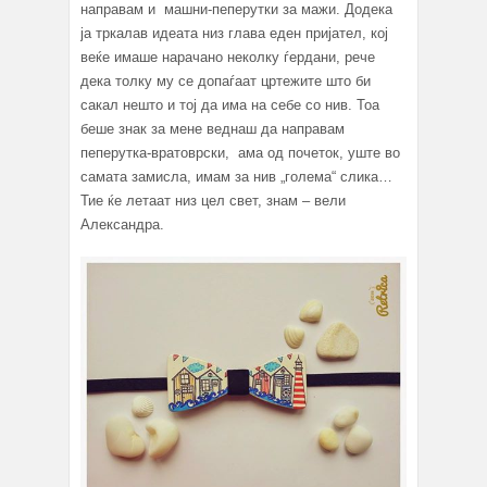
направам и машни-пеперутки за мажи. Додека
ја тркалав идеата низ глава еден пријател, кој
веќе имаше нарачано неколку ѓердани, рече
дека толку му се допаѓаат цртежите што би
сакал нешто и тој да има на себе со нив. Тоа
беше знак за мене веднаш да направам
пеперутка-вратоврски, ама од почеток, уште во
самата замисла, имам за нив „голема“ слика…
Тие ќе летаат низ цел свет, знам – вели
Александра.