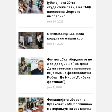
јубилејната 20-та
студентска ревија на ТМФ
насловена „Вортекс
импресии“
јуни 24, 2026
СТИЛСКА ИДЕЈА: Бела
кошула со машки крој
јуни 17, 2026
Филмот „Скејтбордингот не
е за девојчиња“ на Дина
Дума светската премиера
ќе ја има на фестивалот на
Роберт Де Ниро („Трибека
фестивал“)
јуни 1, 2026
Фондацијата „Фросина
Кулакова“ и МВР потпишаа
меморандум за заедничка