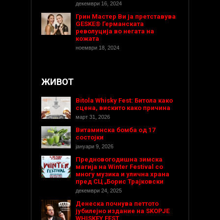
декември 16, 2024
Грин Мастер Ви ја претставува
GESKE® Германската
револуција во негата на
кожата
ноември 18, 2024
ЖИВОТ
Bitola Whisky Fest: Битола како
сцена, вискито како причина
март 31, 2026
Витаминска бомба од 17
состојки
јануари 9, 2026
Предновогодишнa зимска
магија на Winter Festival со
многу музика и улична храна
пред СЦ „Борис Трајковски
декември 24, 2025
Денеска почнува петтото
јубилејно издание на SKOPJE
WHISKEY FEST