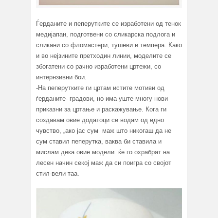
Ѓерданите и пеперутките се изработени од тенок
медијапан, подготвени со сликарска подлога и
сликани со фломастери, тушеви и темпера. Како
и во нејзините претходин линии, моделите се
збогатени со рачно изработени цртежи, со
интернзивни бои.
-На пеперутките ги цртам истите мотиви од
ѓерданите- градови, но има уште многу нови
приказни за цртање и раскажување. Кога ги
создавам овие додатоци се водам од едно
чувство, „ако јас сум маж што никогаш да не
сум ставил пеперутка, ваква би ставила и
мислам дека овие модели ќе го охрабрат на
лесен начин секој маж да си поигра со својот
стил-вели таа.