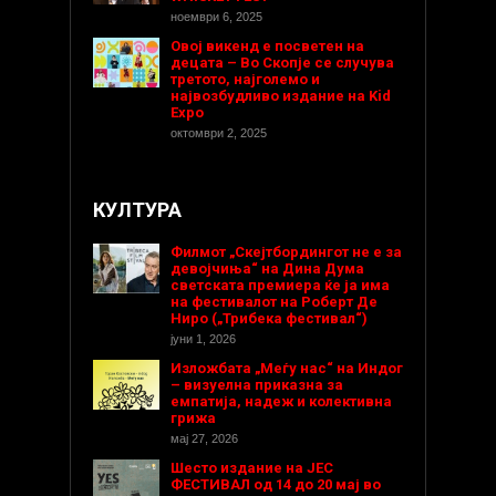
ноември 6, 2025
Овој викенд е посветен на
децата – Во Скопје се случува
третото, најголемо и
највозбудливо издание на Kid
Expo
октомври 2, 2025
КУЛТУРА
Филмот „Скејтбордингот не е за
девојчиња“ на Дина Дума
светската премиера ќе ја има
на фестивалот на Роберт Де
Ниро („Трибека фестивал“)
јуни 1, 2026
Изложбата „Меѓу нас“ на Индог
– визуелна приказна за
емпатија, надеж и колективна
грижа
мај 27, 2026
Шесто издание на ЈЕС
ФЕСТИВАЛ од 14 до 20 мај во