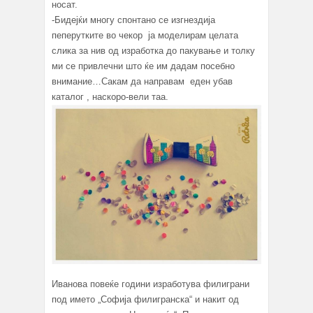
носат.
-Бидејќи многу спонтано се изгнездија
пеперутките во чекор ја моделирам целата
слика за нив од изработка до пакување и толку
ми се привлечни што ќе им дадам посебно
внимание…Сакам да направам еден убав
каталог , наскоро-вели таа.
Иванова повеќе години изработува филиграни
под името „Софија филигранска“ и накит од