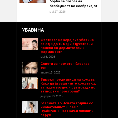
борба за поголема
безбедност во сообраќајот
мај 27, 2026
УБАВИНА
Фестивал на корејска убавина
за од 8 до 10 мај и едукативни
панели со дерматолози и
фармацевти
мај 6, 2026
Совети за пролетен блескав
тен
април 15, 2025
Зимски предизвици на кожата:
Како да ја заштитите кожата од
загаден воздух и сув воздух во
затворени простории?
јануари 13, 2025
Блеснете во Новата година со
иновативниот Eucerin
Hyaluron-Filler Ноќен пилинг и
серум