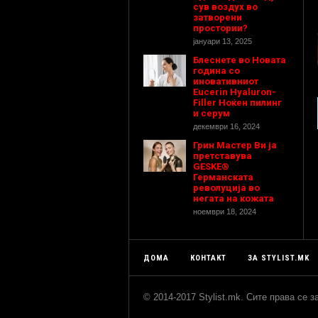
сув воздух во
затворени
простории?
јануари 13, 2025
Блеснете во Новата
година со
иновативниот
Eucerin Hyaluron-
Filler Ноќен пилинг
и серум
декември 16, 2024
Грин Мастер Ви ја
претставува
GESKE®
Германската
револуција во
негата на кожата
ноември 18, 2024
ДОМА
КОНТАКТ
ЗА STYLIST.MK
© 2014-2017 Stylist.mk. Сите права се 