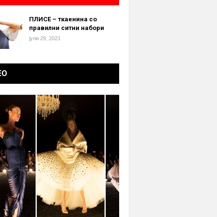
ПЛИСЕ – ткаенина со
правилни ситни набори
јули 29, 2021
ЕО