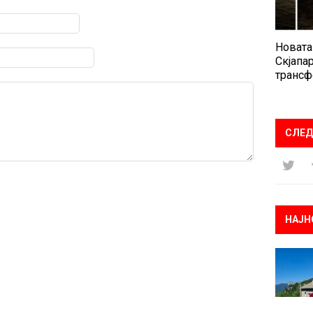
Новата
Скјапар
трансф
СЛЕД
НАЈН