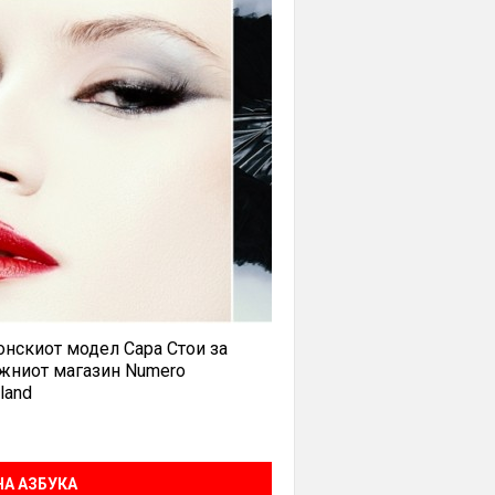
нскиот модел Сара Стои за
жниот магазин Numero
land
А АЗБУКА