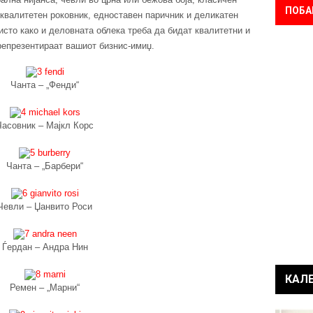
ПОБА
 квалитетен роковник, едноставен паричник и деликатен
 исто како и деловната облека треба да бидат квалитетни и
 репрезентираат вашиот бизнис-имиџ.
Чанта – „Фенди“
Часовник – Мајкл Корс
Чанта – „Барбери“
Чевли – Џанвито Роси
Ѓердан – Андра Нин
КАЛ
Ремен – „Марни“