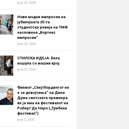
јули 16, 2026
Нови модни импресии на
јубилејната 20-та
студентска ревија на ТМФ
насловена „Вортекс
импресии“
јуни 24, 2026
СТИЛСКА ИДЕЈА: Бела
кошула со машки крој
јуни 17, 2026
Филмот „Скејтбордингот не
е за девојчиња“ на Дина
Дума светската премиера
ќе ја има на фестивалот на
Роберт Де Ниро („Трибека
фестивал“)
јуни 1, 2026