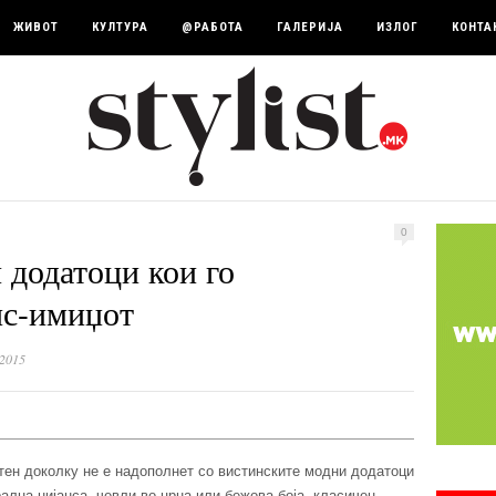
ЖИВОТ
КУЛТУРА
@РАБОТА
ГАЛЕРИЈА
ИЗЛОГ
КОНТА
0
 додатоци кои го
ис-имиџот
 2015
тен доколку не е надополнет со вистинските модни додатоци
ална нијанса, чевли во црна или бежова боја, класичен