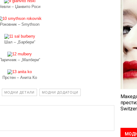
Чевли – Џанвито Роси
Роковник – Smythson
Шал – „Барбери“
Паричник – „Малбери“
Прстен – Анита Ко
МОДНИ ДЕТАЛИ
МОДНИ ДОДАТОЦИ
Македо
прести
Switzer
МОДН