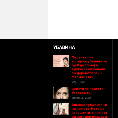
УБАВИНА
Фестивал на
корејска убавина за
од 8 до 10 мај и
едукативни панели
со дерматолози и
фармацевти
мај 6, 2026
Совети за пролетен
блескав тен
април 15, 2025
Зимски предизвици
на кожата: Како да
ја заштитите кожата
од загаден воздух и