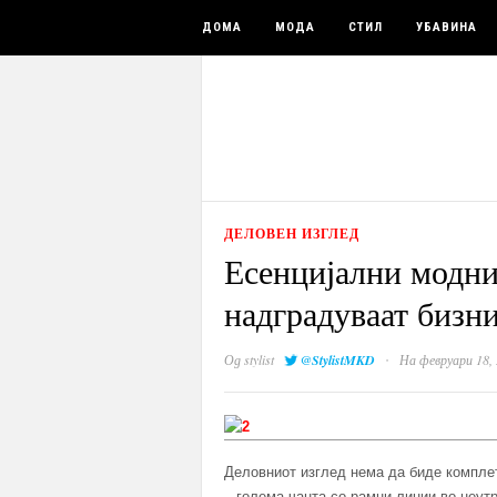
ДОМА
МОДА
СТИЛ
УБАВИНА
ДЕЛОВЕН ИЗГЛЕД
Есенцијални модни
надградуваат бизн
·
Од
stylist
@StylistMKD
На февруари 18,
Деловниот изглед нема да биде компле
– голема чанта со рамни линии во неутр