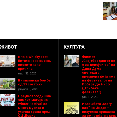
ЖИВОТ
КУЛТУРА
Bitola Whisky Fest:
Филмот
Битола како сцена,
„Скејтбордингот не
вискито како
е за девојчиња“ на
причина
Дина Дума
светската
март 31, 2026
премиера ќе ја има
Витаминска бомба
на фестивалот на
од 17 состојки
Роберт Де Ниро
(„Трибека
јануари 9, 2026
фестивал“)
Предновогодишнa
јуни 1, 2026
зимска магија на
Winter Festival со
Изложбата „Меѓу
многу музика и
нас“ на Индог –
улична храна пред
визуелна приказна
СЦ „Борис
за емпатија, надеж