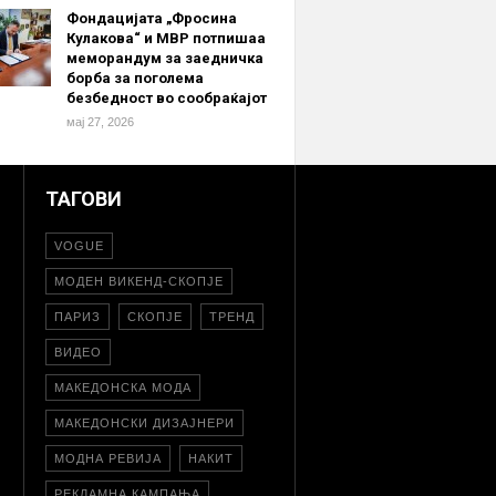
Фондацијата „Фросина
Кулакова“ и МВР потпишаа
меморандум за заедничка
борба за поголема
безбедност во сообраќајот
мај 27, 2026
ТАГОВИ
VOGUE
МОДЕН ВИКЕНД-СКОПЈЕ
ПАРИЗ
СКОПЈЕ
ТРЕНД
ВИДЕО
МАКЕДОНСКА МОДА
МАКЕДОНСКИ ДИЗАЈНЕРИ
МОДНА РЕВИЈА
НАКИТ
РЕКЛАМНА КАМПАЊА