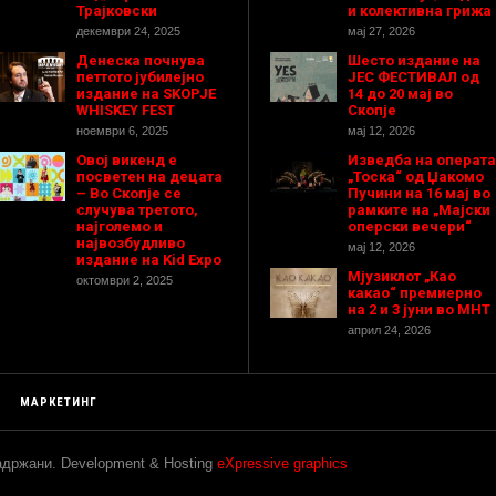
Трајковски
и колективна грижа
декември 24, 2025
мај 27, 2026
Денеска почнува
Шесто издание на
петтото јубилејно
ЈЕС ФЕСТИВАЛ од
издание на SKOPJE
14 до 20 мај во
WHISKEY FEST
Скопје
ноември 6, 2025
мај 12, 2026
Овој викенд е
Изведба на операта
посветен на децата
„Тоска“ од Џакомо
– Во Скопје се
Пучини на 16 мај во
случува третото,
рамките на „Мајски
најголемо и
оперски вечери“
највозбудливо
мај 12, 2026
издание на Kid Expo
Мјузиклот „Као
октомври 2, 2025
какао“ премиерно
на 2 и 3 јуни во МНТ
април 24, 2026
МАРКЕТИНГ
задржани. Development & Hosting
eXpressive graphics