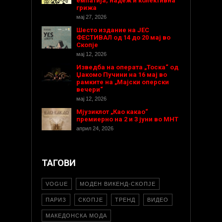
емпатија, надеж и колективна
грижа
мај 27, 2026
Шесто издание на ЈЕС
ФЕСТИВАЛ од 14 до 20 мај во
Скопје
мај 12, 2026
Изведба на операта „Тоска“ од
Џакомо Пучини на 16 мај во
рамките на „Мајски оперски
вечери“
мај 12, 2026
Мјузиклот „Као какао“
премиерно на 2 и 3 јуни во МНТ
април 24, 2026
ТАГОВИ
VOGUE
МОДЕН ВИКЕНД-СКОПЈЕ
ПАРИЗ
СКОПЈЕ
ТРЕНД
ВИДЕО
МАКЕДОНСКА МОДА