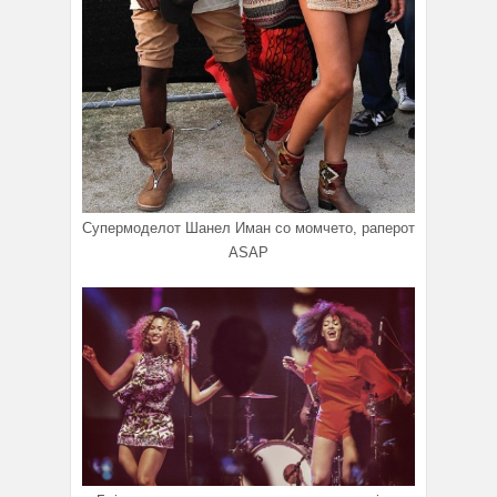
Супермоделот Шанел Иман со момчето, раперот
ASAP