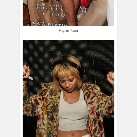
Рајли Кеог