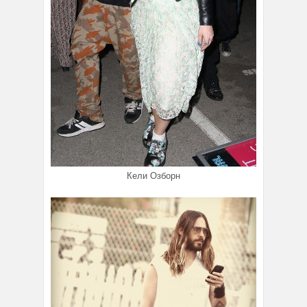
Кели Озборн