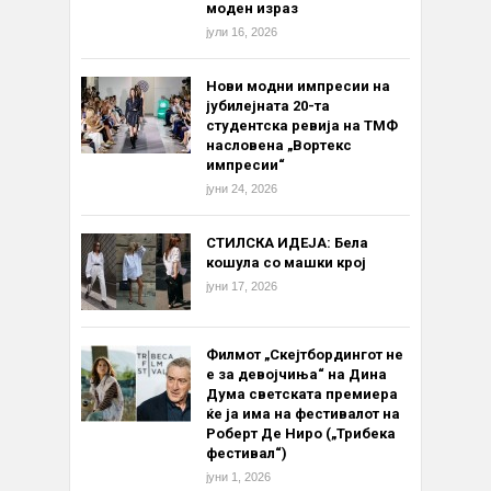
моден израз
јули 16, 2026
Нови модни импресии на
јубилејната 20-та
студентска ревија на ТМФ
насловена „Вортекс
импресии“
јуни 24, 2026
СТИЛСКА ИДЕЈА: Бела
кошула со машки крој
јуни 17, 2026
Филмот „Скејтбордингот не
е за девојчиња“ на Дина
Дума светската премиера
ќе ја има на фестивалот на
Роберт Де Ниро („Трибека
фестивал“)
јуни 1, 2026