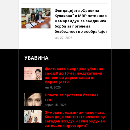
Фондацијата „Фросина
Кулакова“ и МВР потпишаа
меморандум за заедничка
борба за поголема
безбедност во сообраќајот
мај 27, 2026
УБАВИНА
Фестивал на корејска убавина
за од 8 до 10 мај и едукативни
панели со дерматолози и
фармацевти
мај 6, 2026
Совети за пролетен блескав
тен
април 15, 2025
Зимски предизвици на кожата:
Како да ја заштитите кожата од
загаден воздух и сув воздух во
затворени простории?