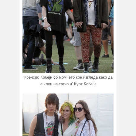
Френсис Кобејн со момчето кое изгледа како да
е клон на татко и’ Курт Кобејн