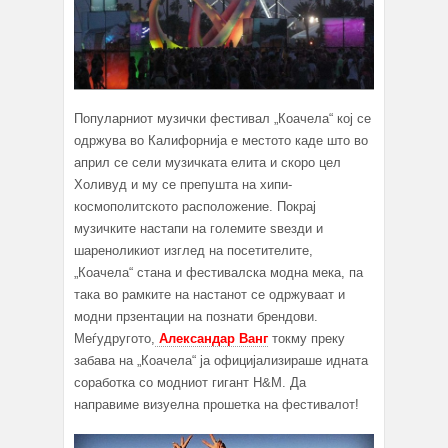
Популарниот музички фестивал „Коачела“ кој се
одржува во Калифорнија е местото каде што во
април се сели музичката елита и скоро цел
Холивуд и му се препушта на хипи-
космополитското расположение. Покрај
музичките настапи на големите ѕвезди и
шареноликиот изглед на посетителите,
„Коачела“ стана и фестивалска модна мека, па
така во рамките на настанот се одржуваат и
модни прзентации на познати брендови.
Меѓудругото,
Александар Ванг
токму преку
забава на „Коачела“ ја официјализираше идната
соработка со модниот гигант H&M. Да
направиме визуелна прошетка на фестивалот!