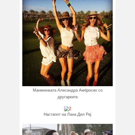
Манекенката Алесандра Амбросио со
другарките
Настапот на Лана Дел Реј