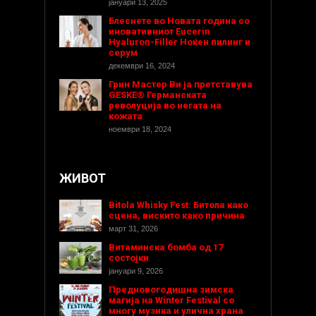
јануари 13, 2025
Блеснете во Новата година со
иновативниот Eucerin
Hyaluron-Filler Ноќен пилинг и
серум
декември 16, 2024
Грин Мастер Ви ја претставува
GESKE® Германската
револуција во негата на
кожата
ноември 18, 2024
ЖИВОТ
Bitola Whisky Fest: Битола како
сцена, вискито како причина
март 31, 2026
Витаминска бомба од 17
состојки
јануари 9, 2026
Предновогодишнa зимска
магија на Winter Festival со
многу музика и улична храна