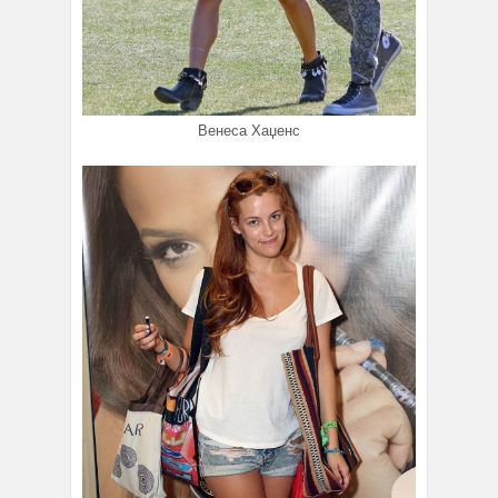
Венеса Хаџенс