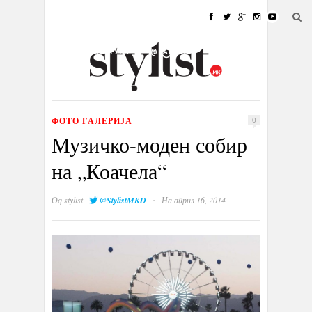
ДОМА
МОДА
СТИЛ
УБАВИНА
ЖИВОТ
КУЛТУРА
@РАБОТА
ГАЛЕРИЈА
ИЗЛОГ
КОНТАКТ
ФОТО ГАЛЕРИЈА
0
Музичко-моден собир
на „Коачела“
·
Од
stylist
@StylistMKD
На април 16, 2014