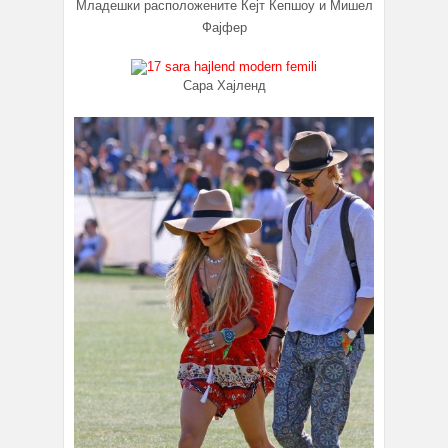
Младешки расположените Кејт Кепшоу и Мишел
Фајфер
Сара Хајленд