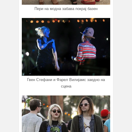
Пери на модна забава покрај базен
Гвен Стефани и Фарел Вилијамс заедно на
сцена