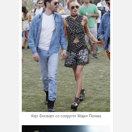
Кејт Босворт со сопругот Мајкл Полиш