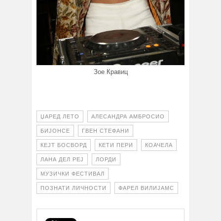
Зое Кравиц
ЏАРЕД ЛЕТО
АЛЕСАНДРА АМБРОСИО
БИЈОНСЕ
ГВЕН СТЕФАНИ
КЕЈТ БОСВОРД
КЕТИ ПЕРИ
КОАЧЕЛА
ЛАНА ДЕЛ РЕЈ
ЛОРДИ
МУЗИЧКИ ФЕСТИВАЛ
ПОЗНАТИ ЛИЧНОСТИ
ФАРЕЛ ВИЛИЈАМС