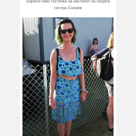
Бијонсе како гостинка на настапот на својата
сестра Соланж