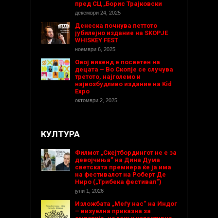
пред СЦ „Борис Трајковски
декември 24, 2025
Денеска почнува петтото
јубилејно издание на SKOPJE
WHISKEY FEST
ноември 6, 2025
Овој викенд е посветен на
децата – Во Скопје се случува
третото, најголемо и
највозбудливо издание на Kid
Expo
октомври 2, 2025
КУЛТУРА
Филмот „Скејтбордингот не е за
девојчиња“ на Дина Дума
светската премиера ќе ја има
на фестивалот на Роберт Де
Ниро („Трибека фестивал“)
јуни 1, 2026
Изложбата „Меѓу нас“ на Индог
– визуелна приказна за