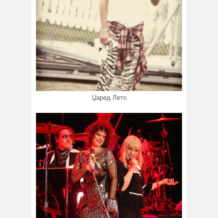
Џаред Лето