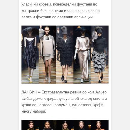
класични кроеви, повеќеделни фустани во
контрасни бои, костими и совршено скроени
палта и фустани со светкави апликации.
ЛАНВИН – Екстравагантна ревија со која Албер
Елбаз демонстрира луксузна облека од свила и
крзно со нагласен волумен, едноставен крој и
многу набори.