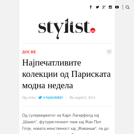
ДОМА
МОДА
СТИЛ
УБАВИНА
ЖИВОТ
КУЛТУРА
@РАБОТА
ГАЛЕРИЈА
ИЗЛОГ
КОНТАКТ
ДОСИЕ
0
Најпечатливите
колекции од Париската
модна недела
·
Од
stylist
@StylistMKD
На март 6, 2014
Од супермаркетот на Карл Лагерфелд кај
„Шанел“, футуристичкиот панк кај Жан Пол
Готје, новата женственост кај „Живанши“, па до