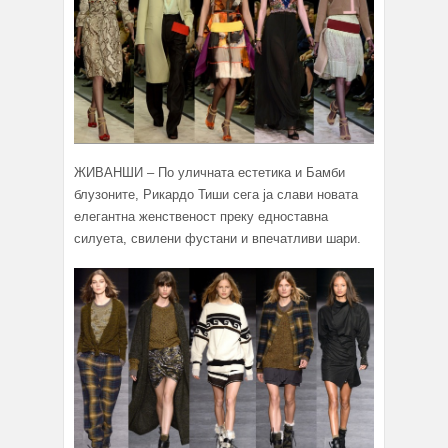
ЖИВАНШИ – По уличната естетика и Бамби
блузоните, Рикардо Тиши сега ја слави новата
елегантна женственост преку едноставна
силуета, свилени фустани и впечатливи шари.