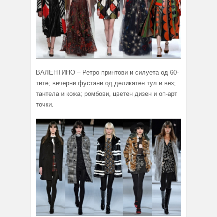
ВАЛЕНТИНО – Ретро принтови и силуета од 60-
тите; вечерни фустани од деликатен тул и вез;
тантела и кожа; ромбови, цветен дизен и оп-арт
точки.