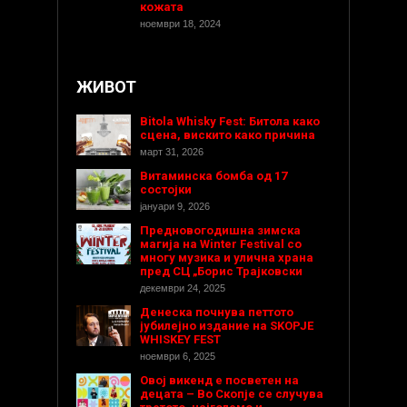
кожата
ноември 18, 2024
ЖИВОТ
Bitola Whisky Fest: Битола како
сцена, вискито како причина
март 31, 2026
Витаминска бомба од 17
состојки
јануари 9, 2026
Предновогодишнa зимска
магија на Winter Festival со
многу музика и улична храна
пред СЦ „Борис Трајковски
декември 24, 2025
Денеска почнува петтото
јубилејно издание на SKOPJE
WHISKEY FEST
ноември 6, 2025
Овој викенд е посветен на
децата – Во Скопје се случува