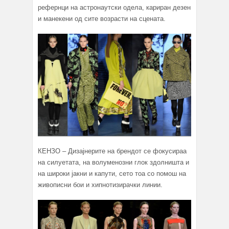
рефернци на астронаутски одела, кариран дезен
и манекени од сите возрасти на сцената.
КЕНЗО – Дизајнерите на брендот се фокусираа
на силуетата, на волуменозни глок здолништа и
на широки јакни и капути, сето тоа со помош на
живописни бои и хипнотизирачки линии.