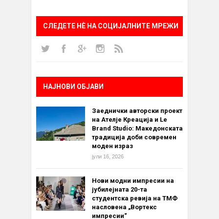
СЛЕДЕТЕ НÈ НА СОЦИЈАЛНИТЕ МРЕЖИ
НАЈНОВИ ОБЈАВИ
Заеднички авторски проект
на Ателје Креација и Le
Brand Studio: Македонската
традиција доби современ
моден израз
јули 16, 2026
Нови модни импресии на
јубилејната 20-та
студентска ревија на ТМФ
насловена „Вортекс
импресии“