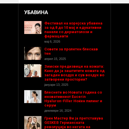
УБАВИНА
Фестивал на корејска убавина
за од 8 до 10 мај и едукативни
панели со дерматолози и
фармацевти
мај 6, 2026
Совети за пролетен блескав
тен
април 15, 2025
Зимски предизвици на кожата:
Како да ја заштитите кожата од
загаден воздух и сув воздух во
затворени простории?
јануари 13, 2025
Блеснете во Новата година со
иновативниот Eucerin
Hyaluron-Filler Ноќен пилинг и
серум
декември 16, 2024
Грин Мастер Ви ја претставува
GESKE® Германската
револуција во негата на