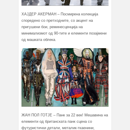
ХАЈДЕР АКЕРМАН – Посмирена колекција
споредено со претходните, со акцент на
пригушени бои, реминесценција на
минимализмот од 90-тите и елементи позајмени
од машката облека.
ЖАН ПОЛ ГОТЈЕ – Панк за 22 век! Мешавина на
елементи од британската панк сцена со
футуристички детали, металик-ткаенини,