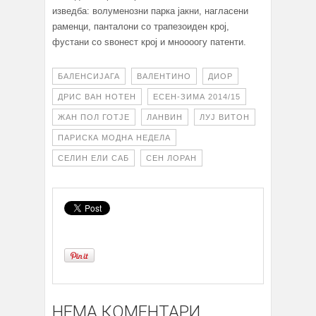
изведба: волуменозни парка јакни, нагласени
раменци, панталони со трапезоиден крој,
фустани со ѕвонест крој и мноооогу патенти.
БАЛЕНСИЈАГА
ВАЛЕНТИНО
ДИОР
ДРИС ВАН НОТЕН
ЕСЕН-ЗИМА 2014/15
ЖАН ПОЛ ГОТЈЕ
ЛАНВИН
ЛУЈ ВИТОН
ПАРИСКА МОДНА НЕДЕЛА
СЕЛИН ЕЛИ САБ
СЕН ЛОРАН
НЕМА КОМЕНТАРИ