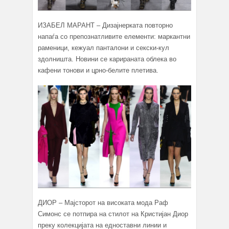
ИЗАБЕЛ МАРАНТ – Дизајнерката повторно
напаѓа со препознатливите елементи: маркантни
раменици, кежуал панталони и секски-кул
здолништа. Новини се карираната облека во
кафени тонови и црно-белите плетива.
ДИОР – Мајсторот на високата мода Раф
Симонс се потпира на стилот на Кристијан Диор
преку колекцијата на едноставни линии и