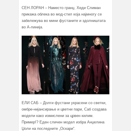
СЕН ЛОРАН – Наместо гранџ, Хеди Слиман
прикажа облека во мод-стил која најмногу се
забележува во мини фустаните и здолништата
во А-линија.
ЕЛИ САБ – Долги фустани украсени со светки,
омбре-нијансирање и цветни пари, Саб создава
модели како измислени за црвен килим.
Пример!? Еден сличен модел избра Анџелина
Џоли на последните „Оскари“.