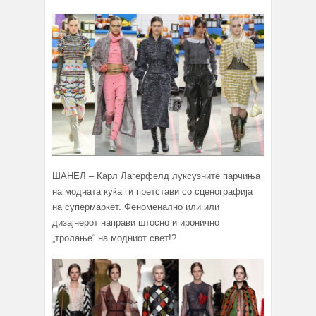
ШАНЕЛ – Карл Лагерфелд луксузните парчиња
на модната куќа ги претстави со сценографија
на супермаркет. Феноменално или или
дизајнерот направи штосно и иронично
„тролање“ на модниот свет!?