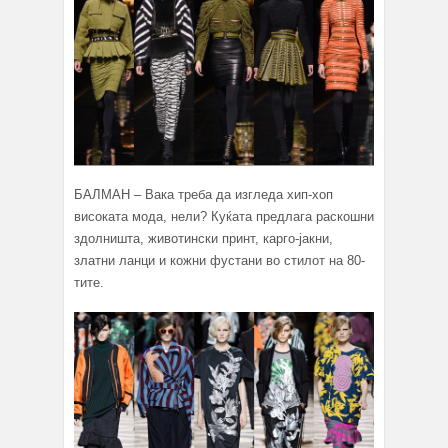
БАЛМАН – Вака треба да изгледа хип-хоп
високата мода, нели? Куќата предлага раскошни
здолништа, животински принт, карго-јакни,
златни ланци и кожни фустани во стилот на 80-
тите.