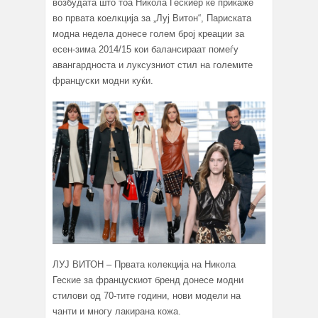
возбудата што тоа Никола Гескиер ќе прикаже
во првата коелкција за „Луј Витон“, Париската
модна недела донесе голем број креации за
есен-зима 2014/15 кои балансираат помеѓу
авангардноста и луксузниот стил на големите
француски модни куќи.
ЛУЈ ВИТОН – Првата колекција на Никола
Геские за францускиот бренд донесе модни
стилови од 70-тите години, нови модели на
чанти и многу лакирана кожа.