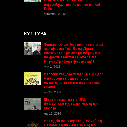
третото, најголемо и
највозбудливо издание на Kid
Expo
октомври 2, 2025
КУЛТУРА
Филмот „Скејтбордингот не е за
девојчиња“ на Дина Дума
светската премиера ќе ја има
на фестивалот на Роберт Де
Ниро („Трибека фестивал“)
јуни 1, 2026
Изложбата „Меѓу нас“ на Индог
– визуелна приказна за
емпатија, надеж и колективна
грижа
мај 27, 2026
Шесто издание на ЈЕС
ФЕСТИВАЛ од 14 до 20 мај во
Скопје
мај 12, 2026
Изведба на операта „Тоска“ од
Џакомо Пучини на 16 мај во