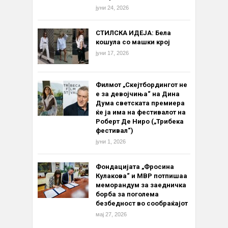
јуни 24, 2026
СТИЛСКА ИДЕЈА: Бела
кошула со машки крој
јуни 17, 2026
Филмот „Скејтбордингот не
е за девојчиња“ на Дина
Дума светската премиера
ќе ја има на фестивалот на
Роберт Де Ниро („Трибека
фестивал“)
јуни 1, 2026
Фондацијата „Фросина
Кулакова“ и МВР потпишаа
меморандум за заедничка
борба за поголема
безбедност во сообраќајот
мај 27, 2026