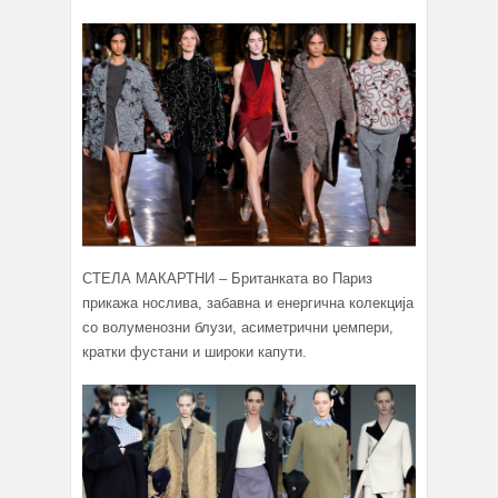
СТЕЛА МАКАРТНИ – Британката во Париз
прикажа нослива, забавна и енергична колекција
со волуменозни блузи, асиметрични џемпери,
кратки фустани и широки капути.