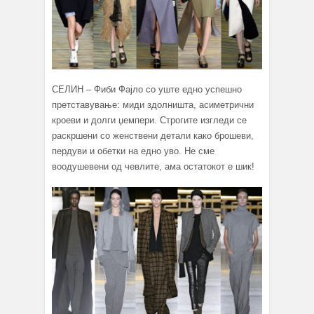
СЕЛИН – Фиби Фајло со уште едно успешно
претставување: миди здолништа, асиметрични
кроеви и долги џемпери. Строгите изгледи се
раскршени со женствени детали како брошеви,
пердуви и обетки на едно уво. Не сме
воодушевени од чевлите, ама остатокот е шик!