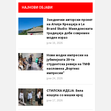
НАЈНОВИ ОБЈАВИ
Заеднички авторски проект
на Ателје Креација и Le
Brand Studio: Македонската
традиција доби современ
моден израз
јули 16, 2026
Нови модни импресии на
јубилејната 20-та
студентска ревија на ТМФ
насловена „Вортекс
импресии“
јуни 24, 2026
СТИЛСКА ИДЕЈА: Бела
кошула со машки крој
јуни 17, 2026