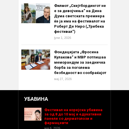
Филмот „Скејтбордингот не
е за девојчиња“ на Дина
Дума светската премиера
ќе ја има на фестивалот на
Роберт Де Ниро („Трибека
фестивал“)
јуни 1, 2026
Фондацијата „Фросина
Кулакова“ и МВР потпишаа
меморандум за заедничка
борба за поголема
безбедност во сообраќајот
мај 27, 2026
УБАВИНА
Фестивал на корејска убавина
за од 8 до 10 мај и едукативни
панели со дерматолози и
фармацевти
мај 6, 2026