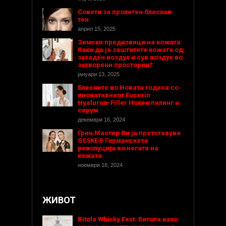
Совети за пролетен блескав
тен
април 15, 2025
Зимски предизвици на кожата:
Како да ја заштитите кожата од
загаден воздух и сув воздух во
затворени простории?
јануари 13, 2025
Блеснете во Новата година со
иновативниот Eucerin
Hyaluron-Filler Ноќен пилинг и
серум
декември 16, 2024
Грин Мастер Ви ја претставува
GESKE® Германската
револуција во негата на
кожата
ноември 18, 2024
ЖИВОТ
Bitola Whisky Fest: Битола како