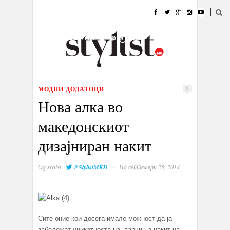
ДОМА
МОДА
СТИЛ
УБАВИНА
ЖИВОТ
КУЛТУРА
@РАБОТА
ГАЛЕРИЈА
ИЗЛОГ
КОНТАКТ
МОДНИ ДОДАТОЦИ
0
Нова алка во
македонскиот
дизајниран накит
·
Од
stylist
@StylistMKD
На септември 25, 2014
Сите оние кои досега имале можност да ја
забележат уникатноста на парчиња накит на