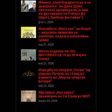
Филмот „Скејтбордингот не е за
девојчиња“ на Дина Дума
светската премиера ќе ја има
на фестивалот на Роберт Де
Ниро („Трибека фестивал“)
јуни 1, 2026
Изложбата „Меѓу нас“ на Индог
– визуелна приказна за
емпатија, надеж и колективна
грижа
мај 27, 2026
Шесто издание на ЈЕС
ФЕСТИВАЛ од 14 до 20 мај во
Скопје
мај 12, 2026
Изведба на операта „Тоска“ од
Џакомо Пучини на 16 мај во
рамките на „Мајски оперски
вечери“
мај 12, 2026
Мјузиклот „Као какао“
премиерно на 2 и 3 јуни во МНТ
април 24, 2026