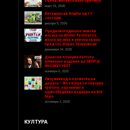
сцена, вискито како причина
март 31, 2026
Витаминска бомба од 17
состојки
јануари 9, 2026
Предновогодишнa зимска
магија на Winter Festival со
многу музика и улична храна
пред СЦ „Борис Трајковски
декември 24, 2025
Денеска почнува петтото
јубилејно издание на SKOPJE
WHISKEY FEST
ноември 6, 2025
Овој викенд е посветен на
децата – Во Скопје се случува
третото, најголемо и
највозбудливо издание на Kid
Expo
октомври 2, 2025
КУЛТУРА