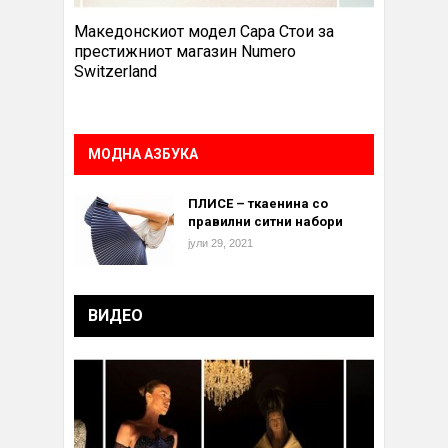
Македонскиот модел Сара Стои за
престижниот магазин Numero
Switzerland
МОДНА АЗБУКА
ПЛИСЕ – ткаенина со
правилни ситни набори
јули 29, 2021
ВИДЕО