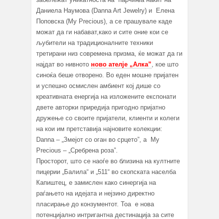
Даниела Наумова (Danna Art Jewelry) и Елена
Поповска (My Precious), a се прашувале каде
можат да ги набават,како и сите оние кои се
љубители на традиционалните техники
третирани низ современа призма, ќе можат да ги
најдат во нивното
ново ателје „Алка”
, кое што
синоќа беше отворено. Во еден мошне пријатен
и успешно осмислен амбиент кој дише со
креативната енергија на изложените експонати
двете авторки приредија пригодно пријатно
дружење со своите пријатели, клиенти и колеги
на кои им претставија најновите колекции:
Danna – „Змејот со оган во срцето”, а My
Precious – „Сребрена роза”.
Просторот, што се наоѓе во близина на култните
пицерии „Балила“ и „511“ во скопската населба
Капиштец, е замислен како синергија на
раѓањето на идејата и нејзино директно
пласирање до конзументот. Тоа e нова
потенцијално интригантна дестинација за сите