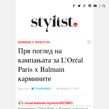
ДОМА
МОДА
СТИЛ
УБАВИНА
ЖИВОТ
КУЛТУРА
@РАБОТА
ГАЛЕРИЈА
ИЗЛОГ
КОНТАКТ
ШМИНКА-ФРИЗУРА
0
Прв поглед на
кампањата за L’Oréal
Paris x Balmain
кармините
·
Од
stylist
@StylistMKD
На август 22, 2017
Компаниите L’Oréal Paris и „Балман“ тукушто ја