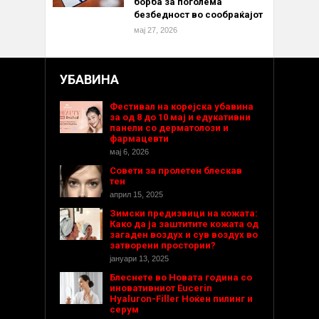
борба за поголема
безбедност во сообраќајот
мај 27, 2026
УБАВИНА
Фестивал на корејска убавина
за од 8 до 10 мај и едукативни
панели со дерматолози и
фармацевти
мај 6, 2026
Совети за пролетен блескав
тен
април 15, 2025
Зимски предизвици на кожата:
Како да ја заштитите кожата од
загаден воздух и сув воздух во
затворени простории?
јануари 13, 2025
Блеснете во Новата година со
иновативниот Eucerin
Hyaluron-Filler Ноќен пилинг и
серум