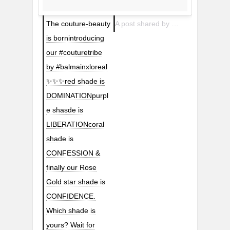
The couture-beauty
A post shared by L’Oréal Paris Makeup (@lorealmakeup) on
is bornintroducing
our #couturetribe
by #balmainxloreal
✨✨✨red shade is
DOMINATIONpurpl
e shasde is
LIBERATIONcoral
shade is
CONFESSION &
finally our Rose
Gold star shade is
CONFIDENCE.
Which shade is
yours? Wait for