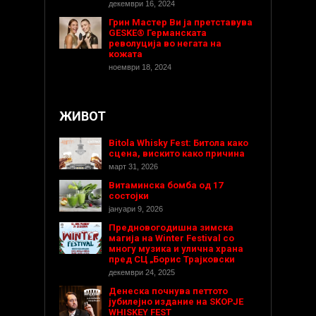
декември 16, 2024
Грин Мастер Ви ја претставува
GESKE® Германската
револуција во негата на
кожата
ноември 18, 2024
ЖИВОТ
Bitola Whisky Fest: Битола како
сцена, вискито како причина
март 31, 2026
Витаминска бомба од 17
состојки
јануари 9, 2026
Предновогодишнa зимска
магија на Winter Festival со
многу музика и улична храна
пред СЦ „Борис Трајковски
декември 24, 2025
Денеска почнува петтото
јубилејно издание на SKOPJE
WHISKEY FEST