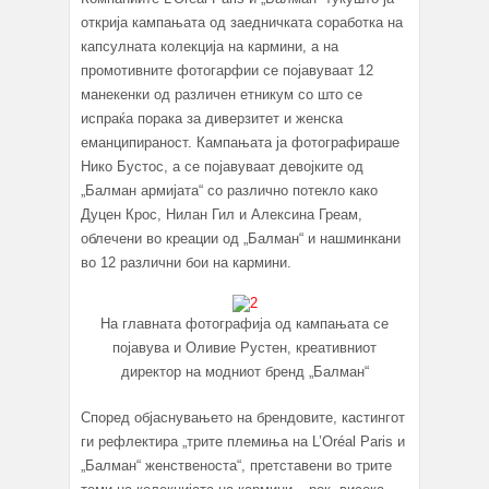
открија кампањата од заедничката соработка на
капсулната колекција на кармини, а на
промотивните фотогарфии се појавуваат 12
манекенки од различен етникум со што се
испраќа порака за диверзитет и женска
еманципираност. Кампањата ја фотографираше
Нико Бустос, а се појавуваат девојките од
„Балман армијата“ со различно потекло како
Дуцен Крос, Нилан Гил и Алексина Греам,
облечени во креации од „Балман“ и нашминкани
во 12 различни бои на кармини.
На главната фотографија од кампањата се
појавува и Оливие Рустен, креативниот
директор на модниот бренд „Балман“
Според објаснувањето на брендовите, кастингот
ги рефлектира „трите племиња на L’Oréal Paris и
„Балман“ женственоста“, претставени во трите