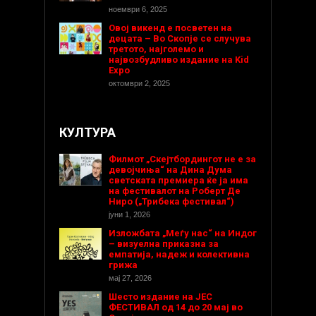
ноември 6, 2025
Овој викенд е посветен на
децата – Во Скопје се случува
третото, најголемо и
највозбудливо издание на Kid
Expo
октомври 2, 2025
КУЛТУРА
Филмот „Скејтбордингот не е за
девојчиња“ на Дина Дума
светската премиера ќе ја има
на фестивалот на Роберт Де
Ниро („Трибека фестивал“)
јуни 1, 2026
Изложбата „Меѓу нас“ на Индог
– визуелна приказна за
емпатија, надеж и колективна
грижа
мај 27, 2026
Шесто издание на ЈЕС
ФЕСТИВАЛ од 14 до 20 мај во