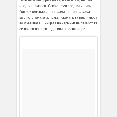
теми на колекцијата на кармини – рок, висока
мода и гламазон. Секоја тема содржи четири
бои кои одговараат на различен тен на кожа,
што исто така ја испраќа пораката за различност
во убавината. Линијата на кармини на пазарот ќе
се појави во првите денови на септември.