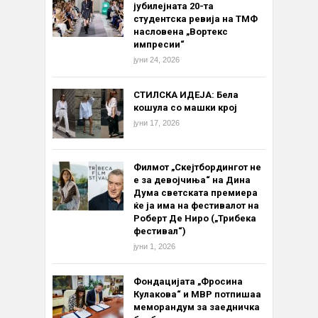
јубилејната 20-та
студентска ревија на ТМФ
насловена „Вортекс
импресии“
јуни 24, 2026
СТИЛСКА ИДЕЈА: Бела
кошула со машки крој
јуни 17, 2026
Филмот „Скејтбордингот не
е за девојчиња“ на Дина
Дума светската премиера
ќе ја има на фестивалот на
Роберт Де Ниро („Трибека
фестивал“)
јуни 1, 2026
Фондацијата „Фросина
Кулакова“ и МВР потпишаа
меморандум за заедничка