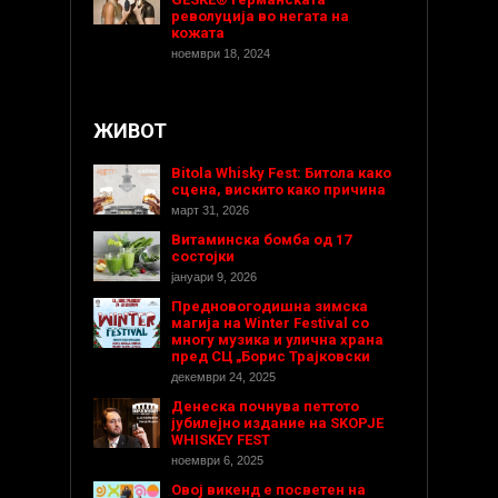
револуција во негата на
кожата
ноември 18, 2024
ЖИВОТ
Bitola Whisky Fest: Битола како
сцена, вискито како причина
март 31, 2026
Витаминска бомба од 17
состојки
јануари 9, 2026
Предновогодишнa зимска
магија на Winter Festival со
многу музика и улична храна
пред СЦ „Борис Трајковски
декември 24, 2025
Денеска почнува петтото
јубилејно издание на SKOPJE
WHISKEY FEST
ноември 6, 2025
Овој викенд е посветен на