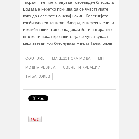
творам. Тие претставуваат своевиден блесок, а
модата е неретко причина да се чувствувате
како да блескате на некој начин. Колекцијата
изобилува со тантела, бисери, интересни свили
и комбинации, кои се надевам ќе ги натера тие
што ќе ги носат креациите да се чувствуваат
како ѕвезди кои блеснуваат – вели Тања Кокев.
COUTURE
МАКЕДОНСКА МОДА
МНТ
МОДНА РЕВИЈА
СВЕЧЕНИ КРЕАЦИИ
ТАЊА КОКЕВ