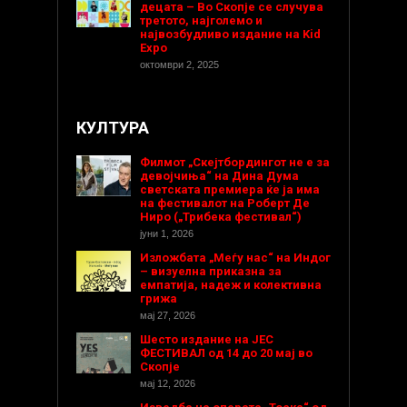
децата – Во Скопје се случува
третото, најголемо и
највозбудливо издание на Kid
Expo
октомври 2, 2025
КУЛТУРА
Филмот „Скејтбордингот не е за
девојчиња“ на Дина Дума
светската премиера ќе ја има
на фестивалот на Роберт Де
Ниро („Трибека фестивал“)
јуни 1, 2026
Изложбата „Меѓу нас“ на Индог
– визуелна приказна за
емпатија, надеж и колективна
грижа
мај 27, 2026
Шесто издание на ЈЕС
ФЕСТИВАЛ од 14 до 20 мај во
Скопје
мај 12, 2026