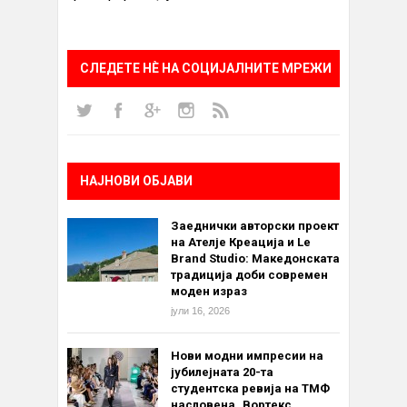
СЛЕДЕТЕ НÈ НА СОЦИЈАЛНИТЕ МРЕЖИ
НАЈНОВИ ОБЈАВИ
Заеднички авторски проект
на Ателје Креација и Le
Brand Studio: Македонската
традиција доби современ
моден израз
јули 16, 2026
Нови модни импресии на
јубилејната 20-та
студентска ревија на ТМФ
насловена „Вортекс