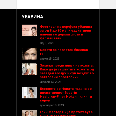
УБАВИНА
Фестивал на корејска убавина
за од 8 до 10 мај и едукативни
панели со дерматолози и
фармацевти
мај 6, 2026
Совети за пролетен блескав
тен
април 15, 2025
Зимски предизвици на кожата:
Како да ја заштитите кожата од
загаден воздух и сув воздух во
затворени простории?
јануари 13, 2025
Блеснете во Новата година со
иновативниот Eucerin
Hyaluron-Filler Ноќен пилинг и
серум
декември 16, 2024
Грин Мастер Ви ја претставува
GESKE® Германската