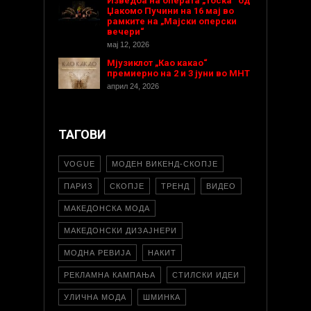
Изведба на операта „Тоска“ од
Џакомо Пучини на 16 мај во
рамките на „Мајски оперски
вечери“
мај 12, 2026
Мјузиклот „Као какао“
премиерно на 2 и 3 јуни во МНТ
април 24, 2026
ТАГОВИ
VOGUE
МОДЕН ВИКЕНД-СКОПЈЕ
ПАРИЗ
СКОПЈЕ
ТРЕНД
ВИДЕО
МАКЕДОНСКА МОДА
МАКЕДОНСКИ ДИЗАЈНЕРИ
МОДНА РЕВИЈА
НАКИТ
РЕКЛАМНА КАМПАЊА
СТИЛСКИ ИДЕИ
УЛИЧНА МОДА
ШМИНКА