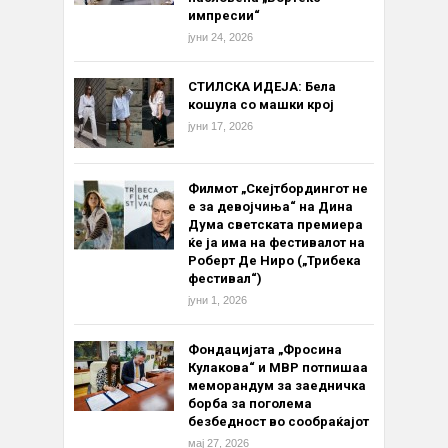
импресии“
јуни 24, 2026
СТИЛСКА ИДЕЈА: Бела
кошула со машки крој
јуни 17, 2026
Филмот „Скејтбордингот не
е за девојчиња“ на Дина
Дума светската премиера
ќе ја има на фестивалот на
Роберт Де Ниро („Трибека
фестивал“)
јуни 1, 2026
Фондацијата „Фросина
Кулакова“ и МВР потпишаа
меморандум за заедничка
борба за поголема
безбедност во сообраќајот
мај 27, 2026