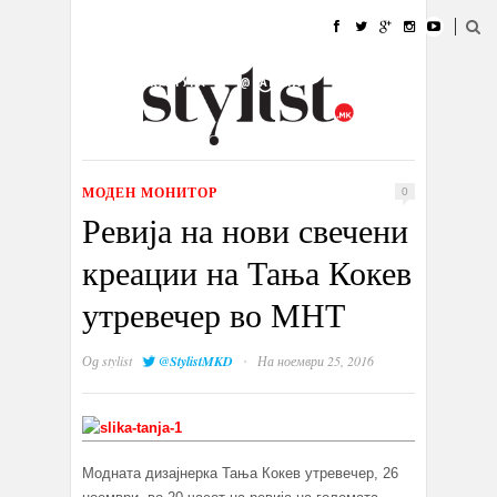
ДОМА
МОДА
СТИЛ
УБАВИНА
ЖИВОТ
КУЛТУРА
@РАБОТА
ГАЛЕРИЈА
ИЗЛОГ
КОНТАКТ
МОДЕН МОНИТОР
0
Ревија на нови свечени
креации на Тања Кокев
утревечер во МНТ
·
Од
stylist
@StylistMKD
На ноември 25, 2016
Модната дизајнерка Тања Кокев утревечер, 26