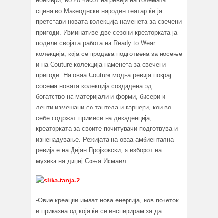
ноември, во 20 часот на ревија на големата
сцена во Макеоднски народен театар ќе ја
претстави новата колекција наменета за свечени
пригоди. Изминативе две сезони креаторката ја
подели својата работа на Ready to Wear
колекција, која се продава подготвена за носење
и на Couture колекција наменета за свечени
пригоди. На оваа Couture модна ревија покрај
сосема новата колекција создадена од
богатство на материјали и форми, бисери и
ленти измешани со тантела и карнери, кои во
себе содржат примеси на декаденција,
креаторката за своите почитувачи подготвува и
изненадување. Режијата на оваа амбиентална
ревија е на Дејан Пројковски, а изборот на
музика на диџеј Соња Исмаил.
-Овие креации имаат нова енергија, нов почеток
и приказна од која ќе се инспирирам за да