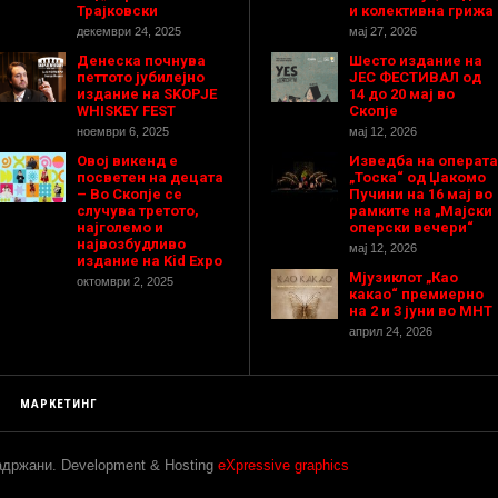
Трајковски
и колективна грижа
декември 24, 2025
мај 27, 2026
Денеска почнува
Шесто издание на
петтото јубилејно
ЈЕС ФЕСТИВАЛ од
издание на SKOPJE
14 до 20 мај во
WHISKEY FEST
Скопје
ноември 6, 2025
мај 12, 2026
Овој викенд е
Изведба на операта
посветен на децата
„Тоска“ од Џакомо
– Во Скопје се
Пучини на 16 мај во
случува третото,
рамките на „Мајски
најголемо и
оперски вечери“
највозбудливо
мај 12, 2026
издание на Kid Expo
Мјузиклот „Као
октомври 2, 2025
какао“ премиерно
на 2 и 3 јуни во МНТ
април 24, 2026
МАРКЕТИНГ
задржани. Development & Hosting
eXpressive graphics