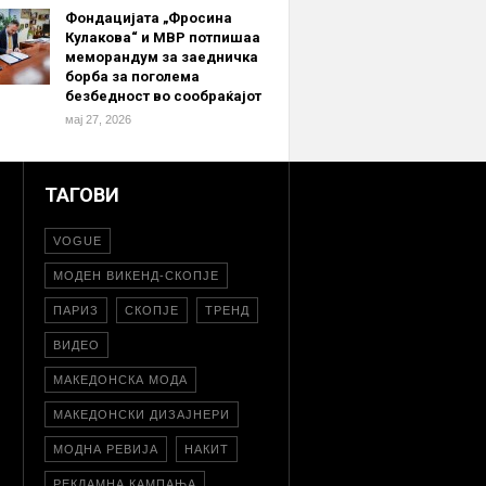
Фондацијата „Фросина
Кулакова“ и МВР потпишаа
меморандум за заедничка
борба за поголема
безбедност во сообраќајот
мај 27, 2026
ТАГОВИ
VOGUE
МОДЕН ВИКЕНД-СКОПЈЕ
ПАРИЗ
СКОПЈЕ
ТРЕНД
ВИДЕО
МАКЕДОНСКА МОДА
МАКЕДОНСКИ ДИЗАЈНЕРИ
МОДНА РЕВИЈА
НАКИТ
РЕКЛАМНА КАМПАЊА