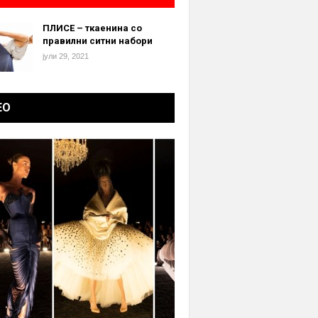
ПЛИСЕ – ткаенина со
правилни ситни набори
јули 29, 2021
ЕО