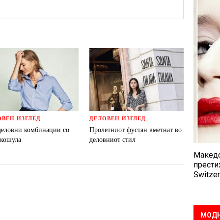
ОВЕН ИЗГЛЕД
ДЕЛОВЕН ИЗГЛЕД
деловни комбинации со
Пролетниот фустан вметнат во
 кошула
деловниот стил
Македо
прести
Switzer
МОДН