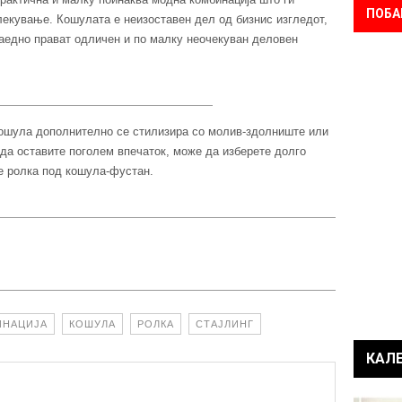
ПОБА
екување. Кошулата е неизоставен дел од бизнис изгледот,
заедно прават одличен и по малку неочекуван деловен
кошула дополнително се стилизира со молив-здолниште или
 да оставите поголем впечаток, може да изберете долго
е ролка под кошула-фустан.
ИНАЦИЈА
КОШУЛА
РОЛКА
СТАЈЛИНГ
КАЛ