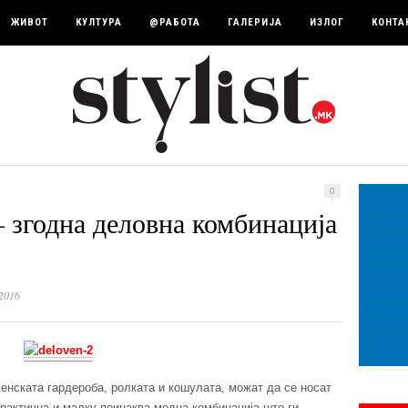
ЖИВОТ
КУЛТУРА
@РАБОТА
ГАЛЕРИЈА
ИЗЛОГ
КОНТА
0
– згодна деловна комбинација
2016
нската гардероба, ролката и кошулата, можат да се носат
 практична и малку поинаква модна комбинација што ги