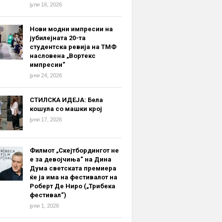
јули 16, 2026
Нови модни импресии на
јубилејната 20-та
студентска ревија на ТМФ
насловена „Вортекс
импресии“
јуни 24, 2026
СТИЛСКА ИДЕЈА: Бела
кошула со машки крој
јуни 17, 2026
Филмот „Скејтбордингот не
е за девојчиња“ на Дина
Дума светската премиера
ќе ја има на фестивалот на
Роберт Де Ниро („Трибека
фестивал“)
јуни 1, 2026