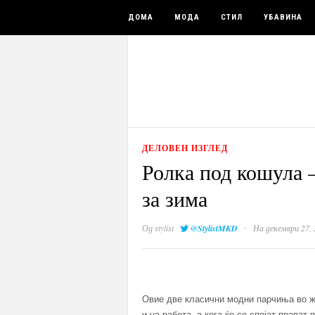
ДОМА
МОДА
СТИЛ
УБАВИНА
ДЕЛОВЕН ИЗГЛЕД
Ролка под кошула 
за зима
·
Од
stylist
@StylistMKD
На декември 27, 
Овие две класични модни парчиња во же
и на работа, а кога ќе се спојат прават