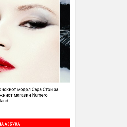
нскиот модел Сара Стои за
жниот магазин Numero
land
А АЗБУКА