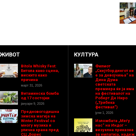
ЖИВОТ
КУЛТУРА
Bitola Whisky Fest:
Филмот
Битола како сцена,
„Скејтбордингот не
вискито како
е за девојчиња“ на
причина
Дина Дума
светската
март 31, 2026
премиера ќе ја има
Витаминска бомба
на фестивалот на
од 17 состојки
Роберт Де Ниро
(„Трибека
јануари 9, 2026
фестивал“)
Предновогодишнa
јуни 1, 2026
зимска магија на
Winter Festival со
Изложбата „Меѓу
многу музика и
нас“ на Индог –
улична храна пред
визуелна приказна
СЦ „Борис
за емпатија, надеж