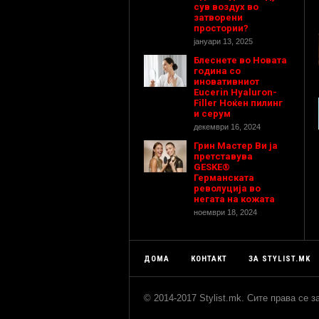
сув воздух во
затворени
простории?
јануари 13, 2025
Блеснете во Новата
година со
иновативниот
Eucerin Hyaluron-
Filler Ноќен пилинг
и серум
декември 16, 2024
Грин Мастер Ви ја
претставува
GESKE®
Германската
револуција во
негата на кожата
ноември 18, 2024
ДОМА
КОНТАКТ
ЗА STYLIST.MK
© 2014-2017 Stylist.mk. Сите права се 