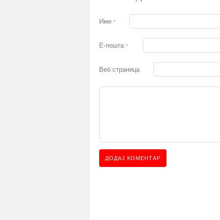
Име
*
Е-пошта
*
Веб страница