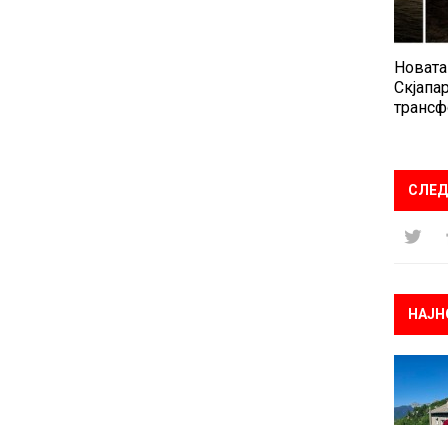
Новата
Скјапар
трансф
СЛЕД
НАЈН