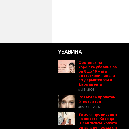
УБАВИНА
Фестивал на
корејска убавина за
од 8 до 10 мај и
едукативни панели
со дерматолози и
фармацевти
мај 6, 2026
Совети за пролетен
блескав тен
април 15, 2025
Зимски предизвици
на кожата: Како да
ја заштитите кожата
од загаден воздух и