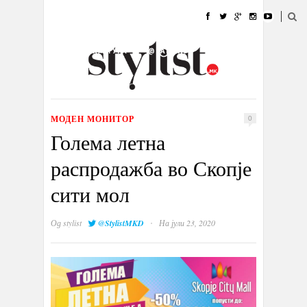
ДОМА
МОДА
СТИЛ
УБАВИНА
ЖИВОТ
КУЛТУРА
@РАБОТА
ГАЛЕРИЈА
ИЗЛОГ
КОНТАКТ
МОДЕН МОНИТОР
0
Голема летна
распродажба во Скопје
сити мол
·
Од
stylist
@StylistMKD
На јули 23, 2020