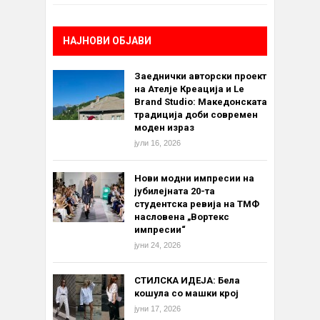
НАЈНОВИ ОБЈАВИ
Заеднички авторски проект
на Ателје Креација и Le
Brand Studio: Македонската
традиција доби современ
моден израз
јули 16, 2026
Нови модни импресии на
јубилејната 20-та
студентска ревија на ТМФ
насловена „Вортекс
импресии“
јуни 24, 2026
СТИЛСКА ИДЕЈА: Бела
кошула со машки крој
јуни 17, 2026