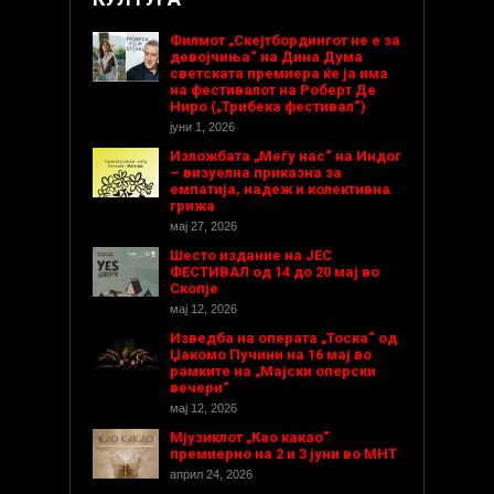
Филмот „Скејтбордингот не е за
девојчиња“ на Дина Дума
светската премиера ќе ја има
на фестивалот на Роберт Де
Ниро („Трибека фестивал“)
јуни 1, 2026
Изложбата „Меѓу нас“ на Индог
– визуелна приказна за
емпатија, надеж и колективна
грижа
мај 27, 2026
Шесто издание на ЈЕС
ФЕСТИВАЛ од 14 до 20 мај во
Скопје
мај 12, 2026
Изведба на операта „Тоска“ од
Џакомо Пучини на 16 мај во
рамките на „Мајски оперски
вечери“
мај 12, 2026
Мјузиклот „Као какао“
премиерно на 2 и 3 јуни во МНТ
април 24, 2026