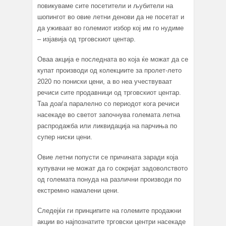
повикуваме сите посетители и љубители на
шопингот во овие летни денови да не посетат и
да уживаат во големиот избор кој им го нудиме
– изјавија од трговскиот центар.
Оваа акција е последната во која ќе можат да се
купат производи од колекциите за пролет-лето
2020 по пониски цени, а во неа учествуваат
речиси сите продавници од трговскиот центар.
Таа доаѓа паралелно со периодот кога речиси
насекаде во светот започнува големата летна
распродажба или ликвидација на парчиња по
супер ниски цени.
Овие летни попусти се причината заради која
купувачи не можат да го сокријат задоволството
од големата понуда на различни производи по
екстремно намалени цени.
Следејќи ги принципите на големите продажни
акции во најпознатите трговски центри насекаде