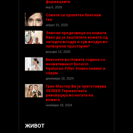
фармацевти
мај 6, 2026
Совети за пролетен блескав
тен
април 15, 2025
Зимски предизвици на кожата:
Како да ја заштитите кожата од
загаден воздух и сув воздух во
затворени простории?
јануари 13, 2025
Блеснете во Новата година со
иновативниот Eucerin
Hyaluron-Filler Ноќен пилинг и
серум
декември 16, 2024
Грин Мастер Ви ја претставува
GESKE® Германската
револуција во негата на
кожата
ноември 18, 2024
ЖИВОТ