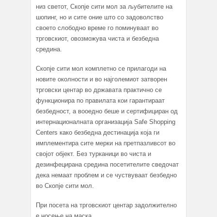
низ светот, Скопје сити мол за љубителите на
шопинг, но и сите оние што со задоволство
своето слободно време го поминуваат во
трговскиот, овозможува чиста и безбедна
средина.
Скопје сити мол комплетно се прилагоди на
новите околности и во најголемиот затворен
трговски центар во државата практично се
функционира по правилата кои гарантираат
безбедност, а вооедно беше и сертифициран од
интернационалната организација Safe Shopping
Centers како безбедна дестинација која ги
имплементира сите мерки на претпазливсот во
својот објект. Без турканици во чиста и
дезинфецирана средина посетителите сведочат
дека немаат проблем и се чуствуваат безбедно
во Скопје сити мол.
При посета на трговскиот центар задолжително
е носење на маска.