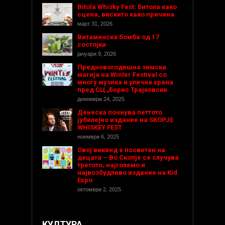
Bitola Whisky Fest: Битола како
сцена, вискито како причина
март 31, 2026
Витаминска бомба од 17
состојки
јануари 9, 2026
Предновогодишнa зимска
магија на Winter Festival со
многу музика и улична храна
пред СЦ „Борис Трајковски
декември 24, 2025
Денеска почнува петтото
јубилејно издание на SKOPJE
WHISKEY FEST
ноември 6, 2025
Овој викенд е посветен на
децата – Во Скопје се случува
третото, најголемо и
највозбудливо издание на Kid
Expo
октомври 2, 2025
КУЛТУРА