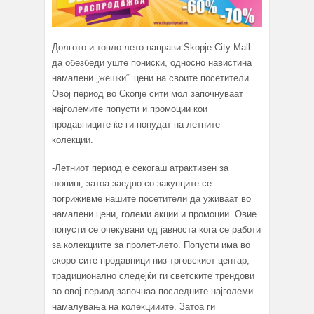
Долгото и топло лето направи Skopje City Mall
да обезбеди уште пониски, односно навистина
намалени „жешки“’ цени на своите посетители.
Овој период во Скопје сити мол започнуваат
најголемите попусти и промоции кои
продавниците ќе ги понудат на летните
колекции.
-Летниот период е секогаш атрактивен за
шопинг, затоа заедно со закупците се
погриживме нашите посетители да уживаат во
намалени цени, големи акции и промоции. Овие
попусти се очекувани од јавноста кога се работи
за колекциите за пролет-лето. Попусти има во
скоро сите продавници низ трговскиот центар,
традиционално следејќи ги светските трендови
во овој период започнаа последните најголеми
намалувања на колекцииите. Затоа ги