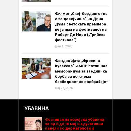
Филмот „Скејтбордингот не
е за девојчиња“ на Дина
Дума светската премиера
ќе ја има на фестивалот на
Роберт Де Ниро („Трибека
фестивал“)
јуни 1, 2026
Фондацијата „Фросина
Кулакова“ и МВР потпишаа
меморандум за заедничка
борба за поголема
безбедност во сообраќајот
мај 27, 2026
УБАВИНА
Фестивал на корејска убавина
за од 8 до 10 мај и едукативни
панели со дерматолози и