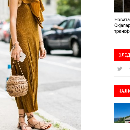
Новата
Скјапар
трансф
СЛЕД
НАЈН