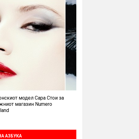
нскиот модел Сара Стои за
жниот магазин Numero
land
А АЗБУКА