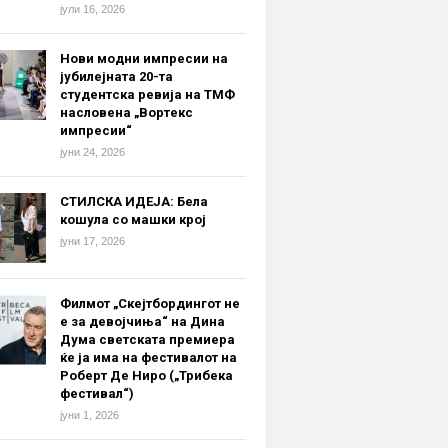
јули 16, 2026
Нови модни импресии на
јубилејната 20-та
студентска ревија на ТМФ
насловена „Вортекс
импресии“
јуни 24, 2026
СТИЛСКА ИДЕЈА: Бела
кошула со машки крој
јуни 17, 2026
Филмот „Скејтбордингот не
е за девојчиња“ на Дина
Дума светската премиера
ќе ја има на фестивалот на
Роберт Де Ниро („Трибека
фестивал“)
јуни 1, 2026