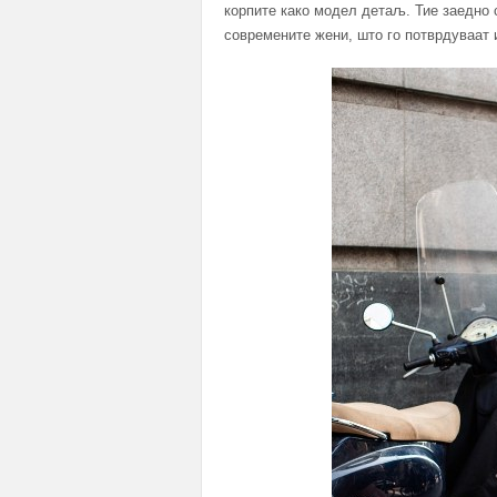
корпите како модел детаљ. Тие заедно 
современите жени, што го потврдуваат