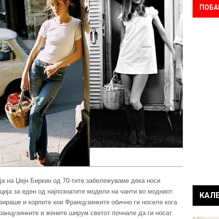
ПОБА
ја на Џејн Биркин од 70-тите забележуваме дека носи
ција за еден од најпознатите модели на чанти во модниот
КАЛ
ризираше и корпите кои Французинките обично ги носеле кога
Французинките и жените ширум светот почнале да ги носат