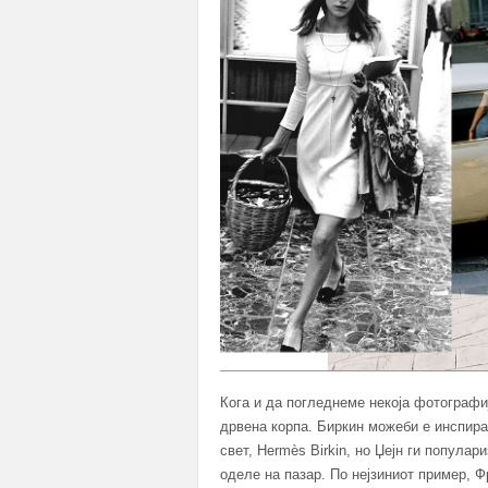
Кога и да погледнеме некоја фотографи
дрвена корпа. Биркин можеби е инспира
свет, Hermès Birkin, но Џејн ги попула
оделе на пазар. По нејзиниот пример, 