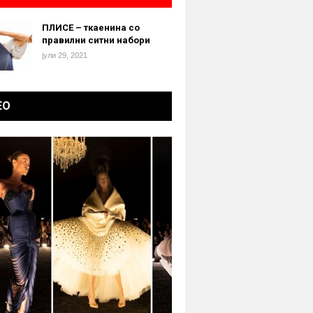
ПЛИСЕ – ткаенина со
правилни ситни набори
јули 29, 2021
ЕО