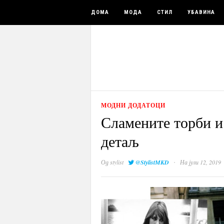
ДОМА
МОДА
СТИЛ
УБАВИНА
МОДНИ ДОДАТОЦИ
Сламените торби и
детаљ
·
Од
stylist
@StylistMKD
На јули 12, 2019