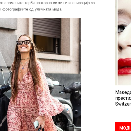
со сламените торби повторно се хит и инспирација за
 и фотографиите од уличната мода.
Македо
прести
Switzer
МОДН