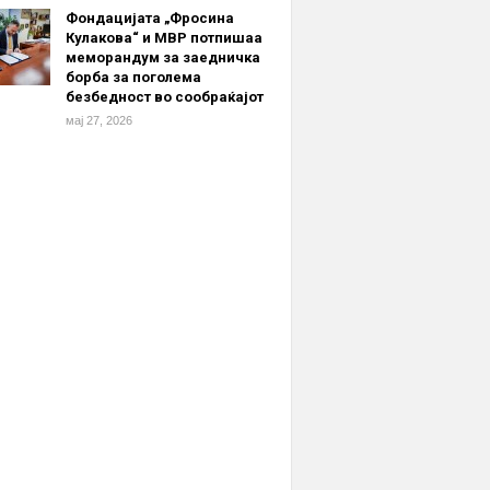
Фондацијата „Фросина
Кулакова“ и МВР потпишаа
меморандум за заедничка
борба за поголема
безбедност во сообраќајот
мај 27, 2026