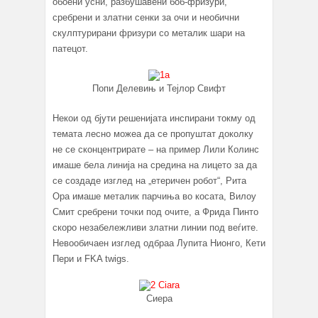
обоени усни, разбушавени боб-фризури,
сребрени и златни сенки за очи и необични
скулптурирани фризури со металик шари на
патецот.
Попи Делевињ и Тејлор Свифт
Некои од бјути решенијата инспирани токму од
темата лесно можеа да се пропуштат доколку
не се сконцентрирате – на пример Лили Колинс
имаше бела линија на средина на лицето за да
се создаде изглед на „етеричен робот“, Рита
Ора имаше металик парчиња во косата, Вилоу
Смит сребрени точки под очите, а Фрида Пинто
скоро незабележливи златни линии под веѓите.
Невообичаен изглед одбраа Лупита Нионго, Кети
Пери и FKA twigs.
Сиера