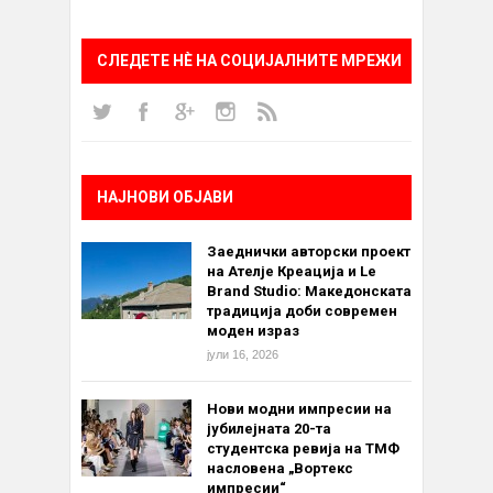
СЛЕДЕТЕ НÈ НА СОЦИЈАЛНИТЕ МРЕЖИ
НАЈНОВИ ОБЈАВИ
Заеднички авторски проект
на Ателје Креација и Le
Brand Studio: Македонската
традиција доби современ
моден израз
јули 16, 2026
Нови модни импресии на
јубилејната 20-та
студентска ревија на ТМФ
насловена „Вортекс
импресии“