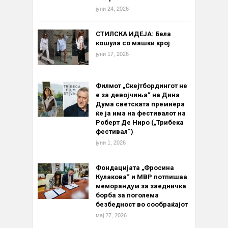
јуни 24, 2026
СТИЛСКА ИДЕЈА: Бела
кошула со машки крој
јуни 17, 2026
Филмот „Скејтбордингот не
е за девојчиња“ на Дина
Дума светската премиера
ќе ја има на фестивалот на
Роберт Де Ниро („Трибека
фестивал“)
јуни 1, 2026
Фондацијата „Фросина
Кулакова“ и МВР потпишаа
меморандум за заедничка
борба за поголема
безбедност во сообраќајот
мај 27, 2026