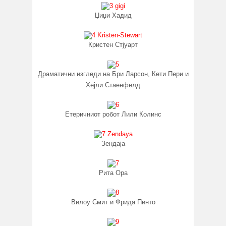
Џиџи Хадид
Кристен Стјуарт
Драматични изгледи на Бри Ларсон, Кети Пери и
Хејли Стаенфелд
Етеричниот робот Лили Колинс
Зендаја
Рита Ора
Вилоу Смит и Фрида Пинто