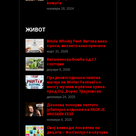
кожата
ноември 18, 2024
ЖИВОТ
Bitola Whisky Fest: Битола како
сцена, вискито како причина
март 31, 2026
Витаминска бомба од 17
состојки
јануари 9, 2026
Предновогодишнa зимска
магија на Winter Festival со
многу музика и улична храна
пред СЦ „Борис Трајковски
декември 24, 2025
Денеска почнува петтото
јубилејно издание на SKOPJE
WHISKEY FEST
ноември 6, 2025
Овој викенд е посветен на
децата – Во Скопје се случува