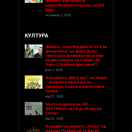
третото, најголемо и
највозбудливо издание на Kid
Expo
октомври 2, 2025
КУЛТУРА
Филмот „Скејтбордингот не е за
девојчиња“ на Дина Дума
светската премиера ќе ја има
на фестивалот на Роберт Де
Ниро („Трибека фестивал“)
јуни 1, 2026
Изложбата „Меѓу нас“ на Индог
– визуелна приказна за
емпатија, надеж и колективна
грижа
мај 27, 2026
Шесто издание на ЈЕС
ФЕСТИВАЛ од 14 до 20 мај во
Скопје
мај 12, 2026
Изведба на операта „Тоска“ од
Џакомо Пучини на 16 мај во