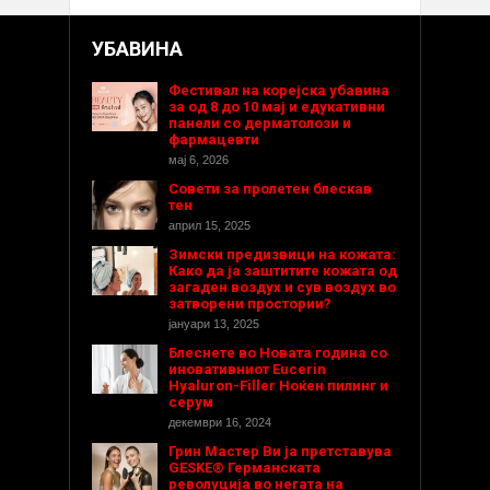
УБАВИНА
Фестивал на корејска убавина
за од 8 до 10 мај и едукативни
панели со дерматолози и
фармацевти
мај 6, 2026
Совети за пролетен блескав
тен
април 15, 2025
Зимски предизвици на кожата:
Како да ја заштитите кожата од
загаден воздух и сув воздух во
затворени простории?
јануари 13, 2025
Блеснете во Новата година со
иновативниот Eucerin
Hyaluron-Filler Ноќен пилинг и
серум
декември 16, 2024
Грин Мастер Ви ја претставува
GESKE® Германската
револуција во негата на