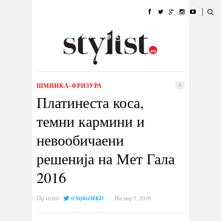
ДОМА
МОДА
СТИЛ
УБАВИНА
ЖИВОТ
КУЛТУРА
@РАБОТА
ГАЛЕРИЈА
ИЗЛОГ
КОНТАКТ
ШМИНКА-ФРИЗУРА
0
Платинеста коса,
темни кармини и
невообичаени
решенија на Мет Гала
2016
·
Од
stylist
@StylistMKD
На мај 5, 2016