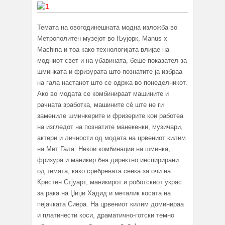
Темата на овогодинешната модна изложба во
Метрополитен музејот во Њујорк, Manus x
Machina и тоа како технологијата влијае на
модниот свет и на убавината, беше показател за
шминката и фризурата што познатите ја избраа
на гала настанот што се одржа во понеделникот.
Ако во модата се комбинираат машините и
рачната зработка, машините сè ште не ги
замениле шминкерите и фризерите кои работеа
на изгледот на познатите манекенки, музичари,
актери и личности од модата на црвениот килим
на Мет Гала. Некои комбинации на шминка,
фризура и маникир беа директно инспирирани
од темата, како сребрената сенка за очи на
Кристен Стјуарт, маникирот и роботскиот украс
за рака на Џиџи Хадид и металик косата на
пејачката Сиера. На црвениот килим доминираа
и платинести коси, драматично-готски темно