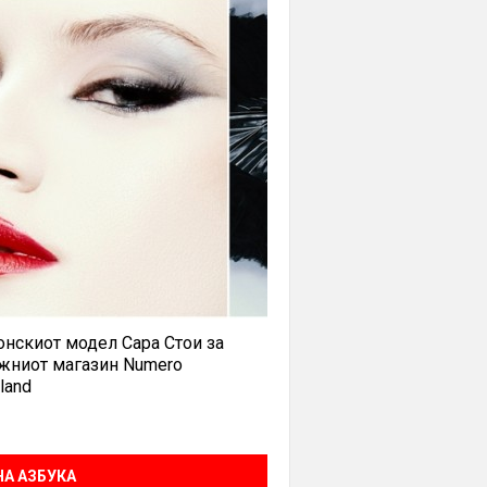
нскиот модел Сара Стои за
жниот магазин Numero
land
А АЗБУКА