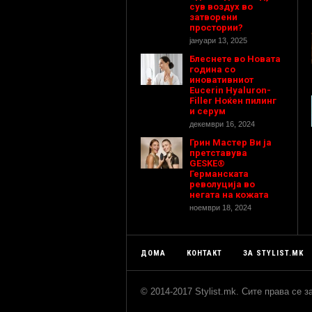
сув воздух во
затворени
простории?
јануари 13, 2025
Блеснете во Новата
година со
иновативниот
Eucerin Hyaluron-
Filler Ноќен пилинг
и серум
декември 16, 2024
Грин Мастер Ви ја
претставува
GESKE®
Германската
револуција во
негата на кожата
ноември 18, 2024
ДОМА
КОНТАКТ
ЗА STYLIST.MK
© 2014-2017 Stylist.mk. Сите права се 