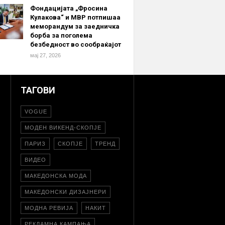
Фондацијата „Фросина
Кулакова“ и МВР потпишаа
меморандум за заедничка
борба за поголема
безбедност во сообраќајот
мај 27, 2026
ТАГОВИ
VOGUE
МОДЕН ВИКЕНД-СКОПЈЕ
ПАРИЗ
СКОПЈЕ
ТРЕНД
ВИДЕО
МАКЕДОНСКА МОДА
МАКЕДОНСКИ ДИЗАЈНЕРИ
МОДНА РЕВИЈА
НАКИТ
РЕКЛАМНА КАМПАЊА