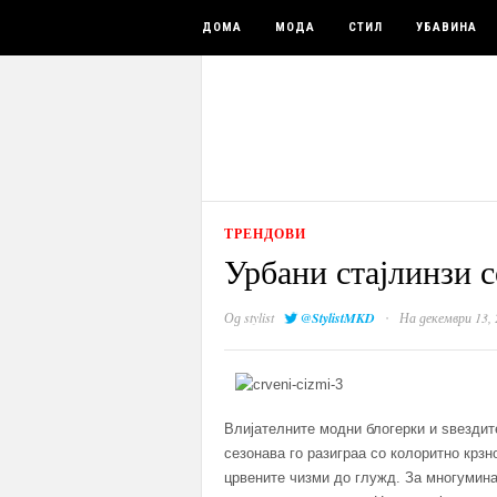
ДОМА
МОДА
СТИЛ
УБАВИНА
ТРЕНДОВИ
Урбани стајлинзи 
·
Од
stylist
@StylistMKD
На декември 13, 
Влијателните модни блогерки и ѕвездит
сезонава го разиграa со колоритно крзно
црвените чизми до глужд. За многумина