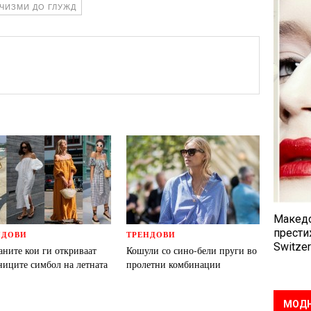
ЧИЗМИ ДО ГЛУЖД
Македо
прести
НДОВИ
ТРЕНДОВИ
Switzer
аните кои ги откриваат
Кошули со сино-бели пруги во
ниците симбол на летната
пролетни комбинации
МОДН