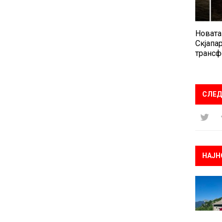
Новата
Скјапар
трансф
СЛЕД
НАЈН