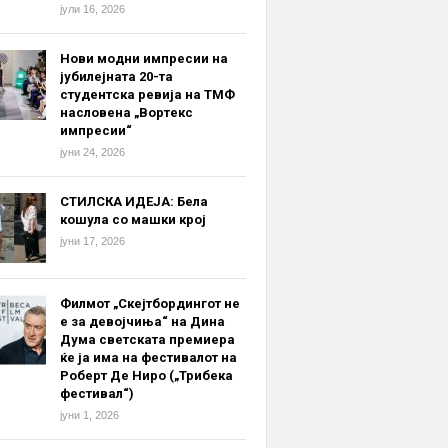
јули 16, 2026
Нови модни импресии на
јубилејната 20-та
студентска ревија на ТМФ
насловена „Вортекс
импресии“
јуни 24, 2026
СТИЛСКА ИДЕЈА: Бела
кошула со машки крој
јуни 17, 2026
Филмот „Скејтбордингот не
е за девојчиња“ на Дина
Дума светската премиера
ќе ја има на фестивалот на
Роберт Де Ниро („Трибека
фестивал“)
јуни 1, 2026