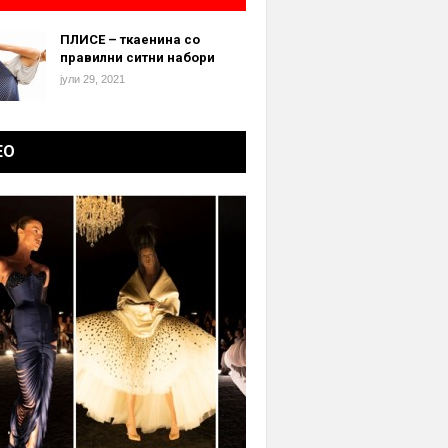
ПЛИСЕ – ткаенина со
правилни ситни набори
јули 29, 2021
ЕО