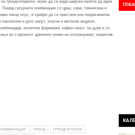
е на трендсетерките, може да се види широка палета од идеи
ПОБА
 Покрај сигурните комбинации со црна, сива, темносина и
рави чекор плус, и храбро да се пристапи кон пооригинални
 панталони и долг капут, златни и металик модели,
комбинација, излитени фармерки, кафен капут, па дури и со
ње во стајлингот црвените чизми не отскокнуваат, напротив
КАЛ
 КОМБИНАЦИИ
ТРЕНД
ТРЕНДСЕТЕРКИ