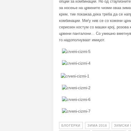
опции за комбинации. Но од стајлизнит
за носење на црвените чизми оваа зима.
крем, тие покажаа дека треба да се нап
комбинации. Меѓу нив се со кожени црни
сериозен костум со машки крој, розова 
црвени панталони… Со умешно вметнува
го надополнуваат имиџот.
БЛОГЕРКИ
ЗИМА 2016
ЗИМСКИ