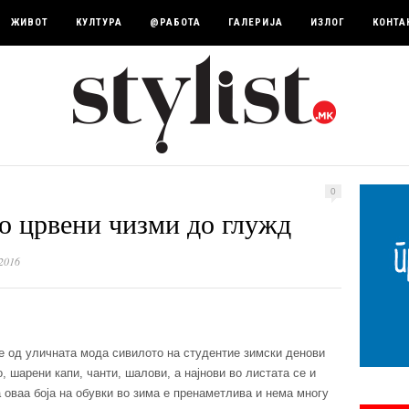
ЖИВОТ
КУЛТУРА
@РАБОТА
ГАЛЕРИЈА
ИЗЛОГ
КОНТА
0
со црвени чизми до глужд
2016
е од уличната мода сивилото на студентие зимски денови
, шарени капи, чанти, шалови, a најнови во листата се и
 оваа боја на обувки во зима е пренаметлива и нема многу