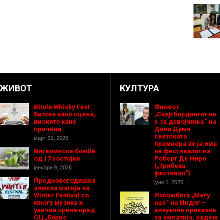
ЖИВОТ
КУЛТУРА
Bitola Whisky Fest:
Филмот
Битола како сцена,
„Скејтбордингот не
вискито како
е за девојчиња“ на
причина
Дина Дума
светската
март 31, 2026
премиера ќе ја има
Витаминска бомба
на фестивалот на
од 17 состојки
Роберт Де Ниро
(„Трибека
јануари 9, 2026
фестивал“)
Предновогодишнa
јуни 1, 2026
зимска магија на
Winter Festival со
Изложбата „Меѓу
многу музика и
нас“ на Индог –
улична храна пред
визуелна приказна
СЦ „Борис
за емпатија, надеж