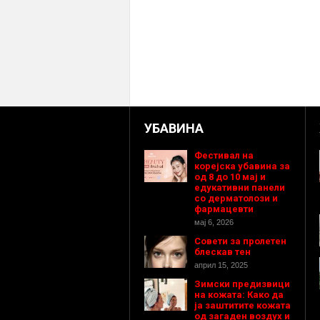
УБАВИНА
Фестивал на
корејска убавина за
од 8 до 10 мај и
едукативни панели
со дерматолози и
фармацевти
мај 6, 2026
Совети за пролетен
блескав тен
април 15, 2025
Зимски предизвици
на кожата: Како да
ја заштитите кожата
од загаден воздух и