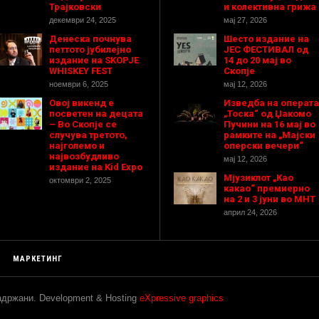
Трајковски
и колективна грижа
декември 24, 2025
мај 27, 2026
Денеска почнува
Шесто издание на
петтото јубилејно
ЈЕС ФЕСТИВАЛ од
издание на SKOPJE
14 до 20 мај во
WHISKEY FEST
Скопје
ноември 6, 2025
мај 12, 2026
Овој викенд е
Изведба на операта
посветен на децата
„Тоска“ од Џакомо
– Во Скопје се
Пучини на 16 мај во
случува третото,
рамките на „Мајски
најголемо и
оперски вечери“
највозбудливо
мај 12, 2026
издание на Kid Expo
Мјузиклот „Као
октомври 2, 2025
какао“ премиерно
на 2 и 3 јуни во МНТ
април 24, 2026
МАРКЕТИНГ
задржани. Development & Hosting
eXpressive graphics