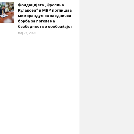
Фондацијата „Фросина
Кулакова“ и МВР потпишаа
меморандум за заедничка
борба за поголема
безбедност во сообраќајот
мај 27, 2026