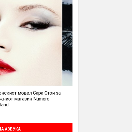
нскиот модел Сара Стои за
жниот магазин Numero
land
А АЗБУКА