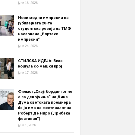
јули 16, 2026
Нови модни импресии на
јубилејната 20-та
студентска ревија на ТМФ
насловена „Вортекс
импресии“
јуни 24, 2026
СТИЛСКА ИДЕЈА: Бела
кошула со машки крој
јуни 17, 2026
Филмот „Скејтбордингот не
е за девојчиња“ на Дина
Дума светската премиера
ќе ја има на фестивалот на
Роберт Де Ниро („Трибека
фестивал“)
јуни 1, 2026