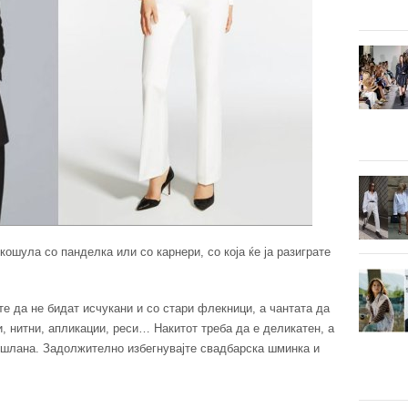
кошула со панделка или со карнери, со коja ќе ја разиграте
е да не бидат исчукани и со стари флекници, а чантата да
и, нитни, апликации, реси… Накитот треба да е деликатен, а
ешлана. Задолжително избегнувајте свадбарска шминка и