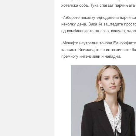
хотелска соба. Тука спаѓаат парчињата 
-Изберете неколку едноделени парчиња 
неколку дена. Вака ќе заштедите прост
од комбинацијата од сако, кошула, здо
-Мешајте неутрални тонови Еднобојните
класика. Внимавајте со интензивните бо
премногу интензивни и нападни.