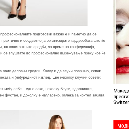
 професионалните подготовки важно е и паметно да се
 практично и соодветно ја организирате гардеробата што ќе
и, на константните средби, за време на конференција,
и и се впуштате во професионално вмрежување преку кое ќе
 овие деловни средби. Колку и да звучи површно, сепак
леката и (не)уредниот изглед. Еве неколку клучни совети:
т меѓу себе – едно сако, неколку блузи, здолниште,
Македо
ен фустан, и доколку е нагласено, облека за коктел забава
прести
Switzer
МОДН