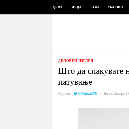
ДОМА
МОДА
СТИЛ
УБАВИНА
ДЕЛОВЕН ИЗГЛЕД
Што да спакувате 
патување
·
Од
stylist
@StylistMKD
На септември 14