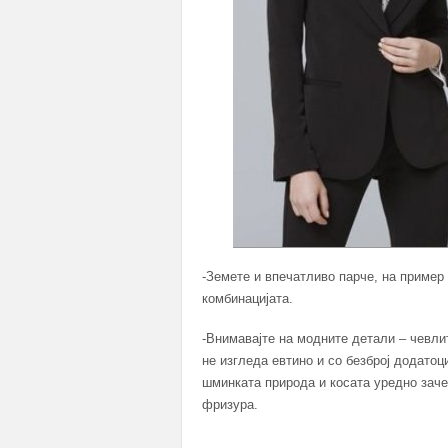
-Земете и впечатливо парче, на пример 
комбинацијата.
-Внимавајте на модните детали – чевлит
не изгледа евтино и со безброј додатоц
шминката природа и косата уредно зач
фризура.