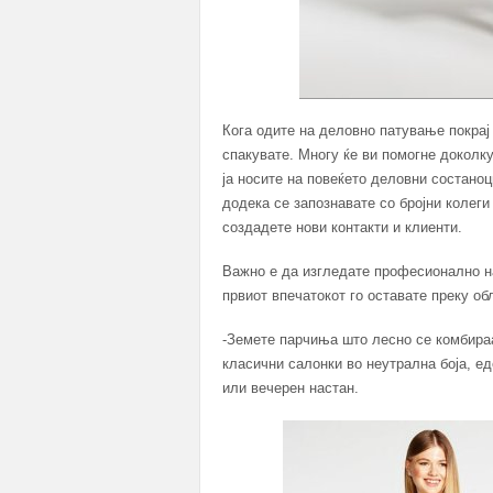
Кога одите на деловно патување покрај
спакувате. Многу ќе ви помогне доколку
ја носите на повеќето деловни состаноц
додека се запознавате со бројни колег
создадете нови контакти и клиенти.
Важно е да изгледате професионално на
првиот впечатокот го оставате преку об
-Земете парчиња што лесно се комбираа
класични салонки во неутрална боја, ед
или вечерен настан.