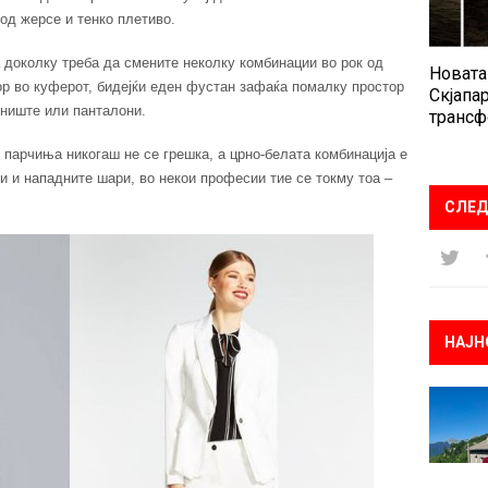
од жерсе и тенко плетиво.
доколку треба да смените неколку комбинации во рок од
Новата
ор во куферот, бидејќи еден фустан зафаќа помалку простор
Скјапар
лниште или панталони.
трансф
 парчиња никогаш не се грешка, а црно-белата комбинација е
и и нападните шари, во некои професии тие се токму тоа –
СЛЕД
НАЈН