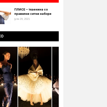
ПЛИСЕ – ткаенина со
правилни ситни набори
јули 29, 2021
ЕО