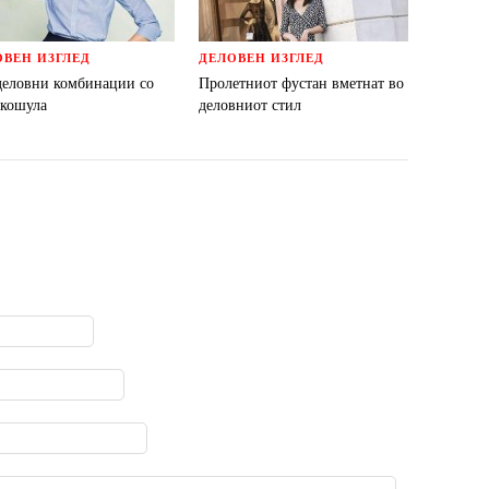
ОВЕН ИЗГЛЕД
ДЕЛОВЕН ИЗГЛЕД
деловни комбинации со
Пролетниот фустан вметнат во
 кошула
деловниот стил