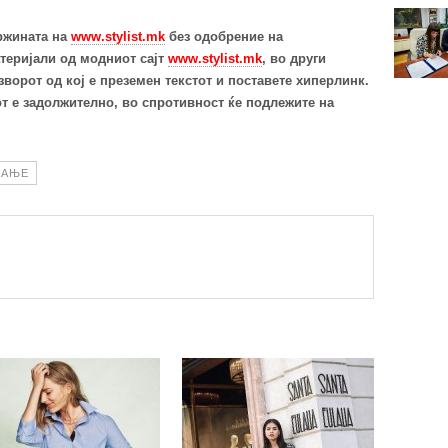
ржината на
www.stylist.mk
без одобрение на
теријали од модниот сајт
www.stylist.mk
, во други
ворот од кој е преземен текстот и поставете хиперлинк.
т е задолжително, во спротивност ќе подлежите на
ВАЊЕ