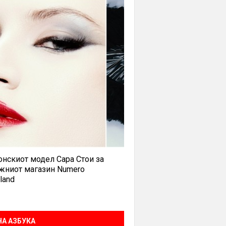
нскиот модел Сара Стои за
жниот магазин Numero
land
А АЗБУКА