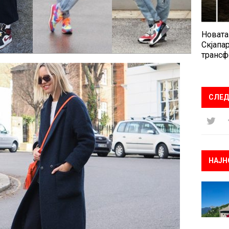
Новата
Скјапар
трансф
СЛЕД
НАЈН