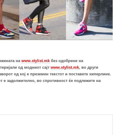
ржината на
www.stylist.mk
без одобрени на
теријали од модниот сајт
www.stylist.mk
, во други
ворот од кој е преземен текстот и поставете хиперлинк.
т е задолжително, во спротивност ќе подлежите на