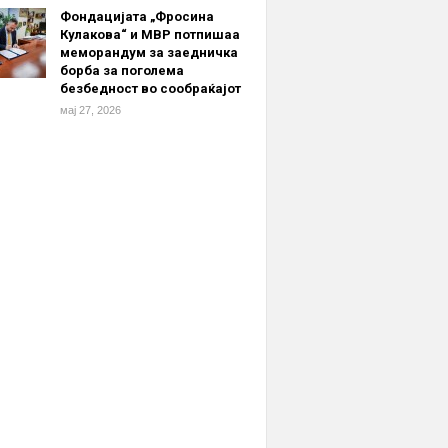
Фондацијата „Фросина
Кулакова“ и МВР потпишаа
меморандум за заедничка
борба за поголема
безбедност во сообраќајот
мај 27, 2026