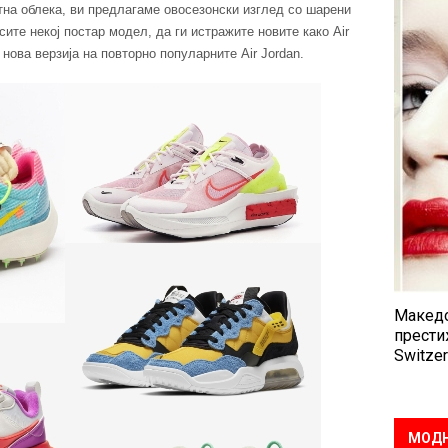
нтна облека, ви предлагаме овосезонски изглед со шарени
ите некој постар модел, да ги истражите новите како Air
 нова верзија на повторно популарните Air Jordan.
Македо
прести
Switzer
МОДН