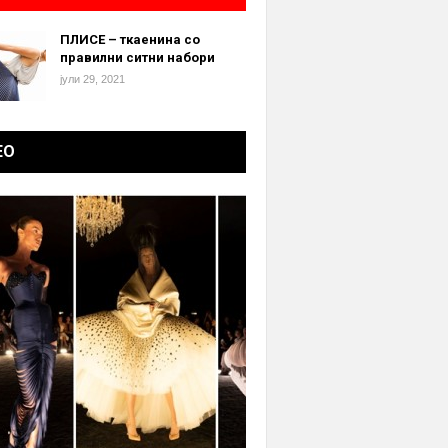
ПЛИСЕ – ткаенина со
правилни ситни набори
јули 29, 2021
ЕО