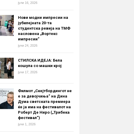
јули 16, 2026
Нови модни импресии на
јубилејната 20-та
студентска ревија на ТМФ
насловена „Вортекс
импресии“
јуни 24, 2026
СТИЛСКА ИДЕЈА: Бела
кошула со машки крој
јуни 17, 2026
Филмот „Скејтбордингот не
е за девојчиња“ на Дина
Дума светската премиера
ќе ја има на фестивалот на
Роберт Де Ниро („Трибека
фестивал“)
јуни 1, 2026