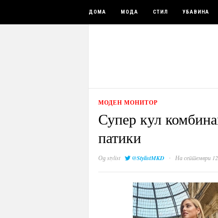
ДОМА
МОДА
СТИЛ
УБАВИНА
МОДЕН МОНИТОР
Супер кул комбина
патики
·
Од
stylist
@StylistMKD
На септември 12