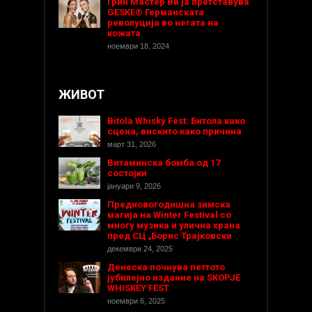
Грин Мастер Ви ја претставува
GESKE® Германската
револуција во негата на
кожата
ноември 18, 2024
ЖИВОТ
Bitola Whisky Fest: Битола како
сцена, вискито како причина
март 31, 2026
Витаминска бомба од 17
состојки
јануари 9, 2026
Предновогодишнa зимска
магија на Winter Festival со
многу музика и улична храна
пред СЦ „Борис Трајковски
декември 24, 2025
Денеска почнува петтото
јубилејно издание на SKOPJE
WHISKEY FEST
ноември 6, 2025