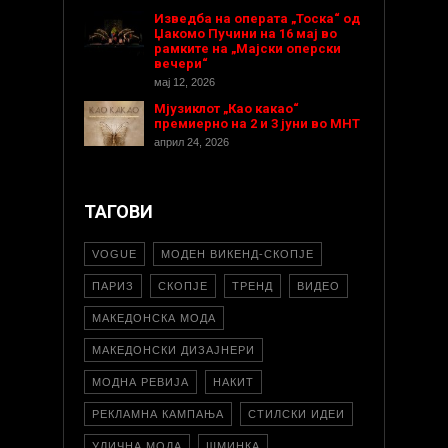
Изведба на операта „Тоска“ од
Џакомо Пучини на 16 мај во
рамките на „Мајски оперски
вечери“
мај 12, 2026
Мјузиклот „Као какао“
премиерно на 2 и 3 јуни во МНТ
април 24, 2026
ТАГОВИ
VOGUE
МОДЕН ВИКЕНД-СКОПЈЕ
ПАРИЗ
СКОПЈЕ
ТРЕНД
ВИДЕО
МАКЕДОНСКА МОДА
МАКЕДОНСКИ ДИЗАЈНЕРИ
МОДНА РЕВИЈА
НАКИТ
РЕКЛАМНА КАМПАЊА
СТИЛСКИ ИДЕИ
УЛИЧНА МОДА
ШМИНКА