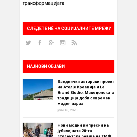
трансформацијата
СЛЕДЕТЕ НÈ НА СОЦИЈАЛНИТЕ МРЕЖИ
НАЈНОВИ ОБЈАВИ
Заеднички авторски проект
на Ателје Креација и Le
Brand Studio: Македонската
традиција доби современ
моден израз
јули 16, 2026
Нови модни импресии на
јубилејната 20-та
студентска ревија на ТМФ