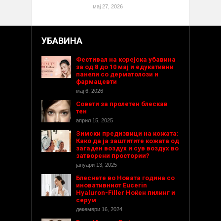
мај 27, 2026
УБАВИНА
Фестивал на корејска убавина
за од 8 до 10 мај и едукативни
панели со дерматолози и
фармацевти
мај 6, 2026
Совети за пролетен блескав
тен
април 15, 2025
Зимски предизвици на кожата:
Како да ја заштитите кожата од
загаден воздух и сув воздух во
затворени простории?
јануари 13, 2025
Блеснете во Новата година со
иновативниот Eucerin
Hyaluron-Filler Ноќен пилинг и
серум
декември 16, 2024