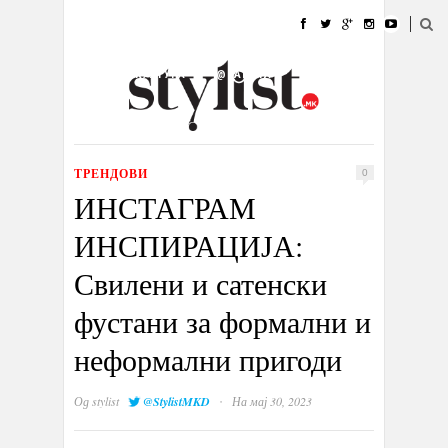
ДОМА
МОДА
СТИЛ
УБАВИНА
ЖИВОТ
КУЛТУРА
@РАБОТА
ГАЛЕРИЈА
ИЗЛОГ
КОНТАКТ
ТРЕНДОВИ
0
ИНСТАГРАМ
ИНСПИРАЦИЈА:
Свилени и сатенски
фустани за формални и
неформални пригоди
·
Од
stylist
@StylistMKD
На мај 30, 2023