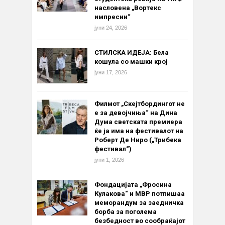
насловена „Вортекс
импресии“
јуни 24, 2026
СТИЛСКА ИДЕЈА: Бела
кошула со машки крој
јуни 17, 2026
Филмот „Скејтбордингот не
е за девојчиња“ на Дина
Дума светската премиера
ќе ја има на фестивалот на
Роберт Де Ниро („Трибека
фестивал“)
јуни 1, 2026
Фондацијата „Фросина
Кулакова“ и МВР потпишаа
меморандум за заедничка
борба за поголема
безбедност во сообраќајот