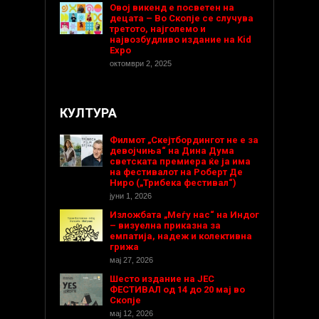
Овој викенд е посветен на
децата – Во Скопје се случува
третото, најголемо и
највозбудливо издание на Kid
Expo
октомври 2, 2025
КУЛТУРА
Филмот „Скејтбордингот не е за
девојчиња“ на Дина Дума
светската премиера ќе ја има
на фестивалот на Роберт Де
Ниро („Трибека фестивал“)
јуни 1, 2026
Изложбата „Меѓу нас“ на Индог
– визуелна приказна за
емпатија, надеж и колективна
грижа
мај 27, 2026
Шесто издание на ЈЕС
ФЕСТИВАЛ од 14 до 20 мај во
Скопје
мај 12, 2026