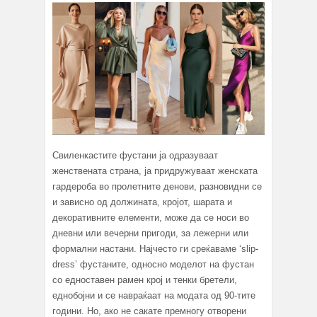
Свиленкастите фустани ја одразуваат
женствената страна, ја придружуваат женската
гардероба во пролетните денови, разновидни се
и зависно од должината, кројот, шарата и
декоративните елементи, може да се носи во
дневни или вечерни пригоди, за лежерни или
формални настани. Најчесто ги среќаваме ‘slip-
dress’ фустаните, односно моделот на фустан
со едноставен рамен крој и тенки бретели,
еднобојни и се навраќаат на модата од 90-тите
години. Но, ако не сакате премногу отворени