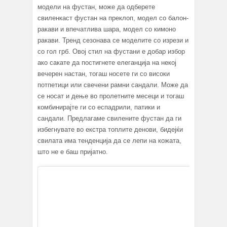
модели на фустан, може да одберете
свиленкаст фустан на преклоп, модел со балон-
ракави и впечатлива шара, модел со кимоно
ракави. Тренд сезонава се моделите со изрези и
со гол грб. Овој стил на фустани е добар избор
ако сакате да постигнете елеганција на некој
вечерен настан, тогаш носете ги со високи
потпетици или свечени рамни сандали. Може да
се носат и дење во пролетните месеци и тогаш
комбинирајте ги со еспадрили, патики и
сандали. Предлагаме свилените фустан да ги
избегнувате во екстра топлите денови, бидејќи
свилата има тенденција да се лепи на кожата,
што не е баш пријатно.