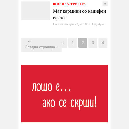
ШМИНКА-ФРИЗУРА
0
Мат кармини со кадифен
ефект
На септември 27, 2016
/
Од
stylist
« Претходна страница
1
2
3
4
Следна страница »