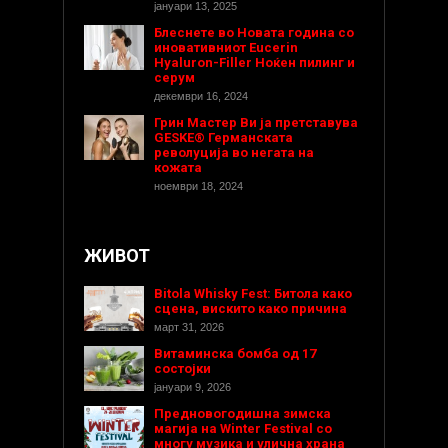
јануари 13, 2025
Блеснете во Новата година со
иновативниот Eucerin
Hyaluron-Filler Ноќен пилинг и
серум
декември 16, 2024
Грин Мастер Ви ја претставува
GESKE® Германската
револуција во негата на
кожата
ноември 18, 2024
ЖИВОТ
Bitola Whisky Fest: Битола како
сцена, вискито како причина
март 31, 2026
Витаминска бомба од 17
состојки
јануари 9, 2026
Предновогодишнa зимска
магија на Winter Festival со
многу музика и улична храна