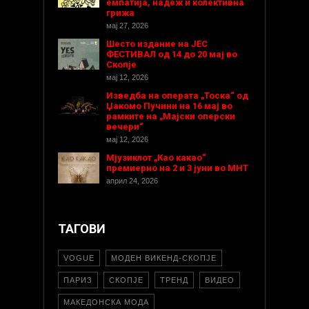
емпатија, надеж и колективна
грижа
мај 27, 2026
Шесто издание на ЈЕС
ФЕСТИВАЛ од 14 до 20 мај во
Скопје
мај 12, 2026
Изведба на операта „Тоска“ од
Џакомо Пучини на 16 мај во
рамките на „Мајски оперски
вечери“
мај 12, 2026
Мјузиклот „Као какао“
премиерно на 2 и 3 јуни во МНТ
април 24, 2026
ТАГОВИ
VOGUE
МОДЕН ВИКЕНД-СКОПЈЕ
ПАРИЗ
СКОПЈЕ
ТРЕНД
ВИДЕО
МАКЕДОНСКА МОДА