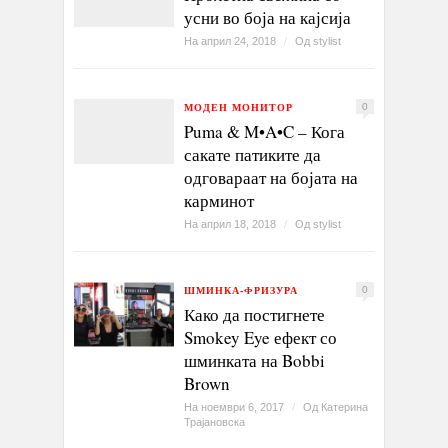
усни во боја на кајсија
На април 24, 2018
/
Од
stylist
МОДЕН МОНИТОР
0
Puma & M•A•C – Кога
сакате патиките да
одговараат на бојата на
карминот
На април 18, 2018
/
Од
stylist
ШМИНКА-ФРИЗУРА
0
Како да постигнете
Smokey Eye ефект со
шминката на Bobbi
Brown
На ноември 6, 2017
/
Од
Катерина
Трајановска