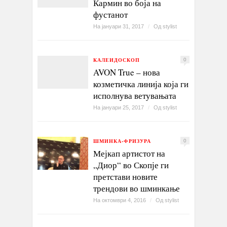
Кармин во боја на
фустанот
На јануари 31, 2017
/
Од
stylist
КАЛЕИДОСКОП
0
AVON True – нова
козметичка линија која ги
исполнува ветувањата
На јануари 25, 2017
/
Од
stylist
ШМИНКА-ФРИЗУРА
0
Мејкап артистот на
„Диор“ во Скопје ги
претстави новите
трендови во шминкање
На октомври 4, 2016
/
Од
stylist