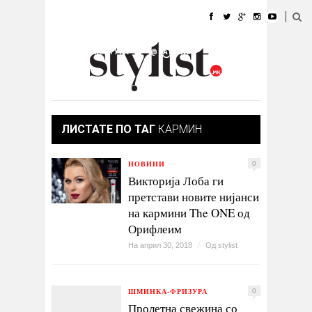
ДОМА
МОДА
СТИЛ
УБАВИНА
ЖИВОТ
КУЛТУРА
@РАБОТА
ГАЛЕРИЈА
ИЗЛОГ
КОНТАКТ
ЛИСТАТЕ ПО ТАГ
КАРМИН
НОВИНИ
0
Викторија Лоба ги
претстави новите нијанси
на кармини The ONE од
Орифлеим
На април 30, 2018
/
Од
stylist
ШМИНКА-ФРИЗУРА
0
Пролетна свежина со