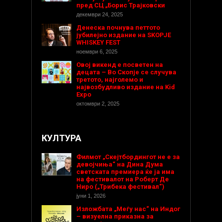
пред СЦ „Борис Трајковски
декември 24, 2025
Денеска почнува петтото
јубилејно издание на SKOPJE
WHISKEY FEST
ноември 6, 2025
Овој викенд е посветен на
децата – Во Скопје се случува
третото, најголемо и
највозбудливо издание на Kid
Expo
октомври 2, 2025
КУЛТУРА
Филмот „Скејтбордингот не е за
девојчиња“ на Дина Дума
светската премиера ќе ја има
на фестивалот на Роберт Де
Ниро („Трибека фестивал“)
јуни 1, 2026
Изложбата „Меѓу нас“ на Индог
– визуелна приказна за