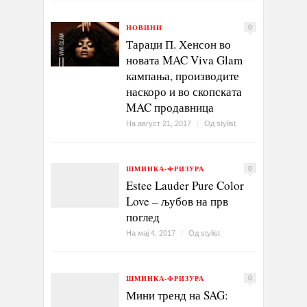
НОВИНИ
0
Тараџи П. Хенсон во
новата MAC Viva Glam
кампања, производите
наскоро и во скопската
MAC продавница
На август 21, 2017
/
Од
stylist
ШМИНКА-ФРИЗУРА
0
Estee Lauder Pure Color
Love – љубов на прв
поглед
На мај 4, 2017
/
Од
stylist
ШМИНКА-ФРИЗУРА
0
Мини тренд на SAG: