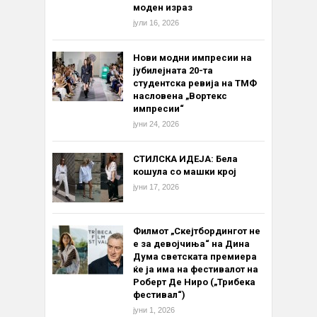
моден израз
јули 16, 2026
Нови модни импресии на
јубилејната 20-та
студентска ревија на ТМФ
насловена „Вортекс
импресии“
јуни 24, 2026
СТИЛСКА ИДЕЈА: Бела
кошула со машки крој
јуни 17, 2026
Филмот „Скејтбордингот не
е за девојчиња“ на Дина
Дума светската премиера
ќе ја има на фестивалот на
Роберт Де Ниро („Трибека
фестивал“)
јуни 1, 2026