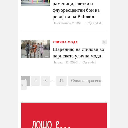
раменици, светки и
флуоресцентни бои на
ревијата на Balmain
На октомври 2, 2020
/
Од
stylist
УЛИЧНА МОДА
0
Шаренило на стилови во
париската улична мода
На март 11, 2020
/
Од
stylist
1
2
3
…
11
Следна страница
»