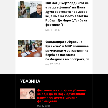
Филмот „Скејтбордингот не
е за девојчиња“ на Дина
Дума светската премиера
ќе ја има на фестивалот на
Роберт Де Ниро („Трибека
фестивал“)
јуни 1, 2026
Фондацијата „Фросина
Кулакова“ и МВР потпишаа
меморандум за заедничка
борба за поголема
безбедност во сообраќајот
мај 27, 2026
УБАВИНА
Фестивал на корејска убавина
за од 8 до 10 мај и едукативни
панели со дерматолози и
фармацевти
мај 6, 2026