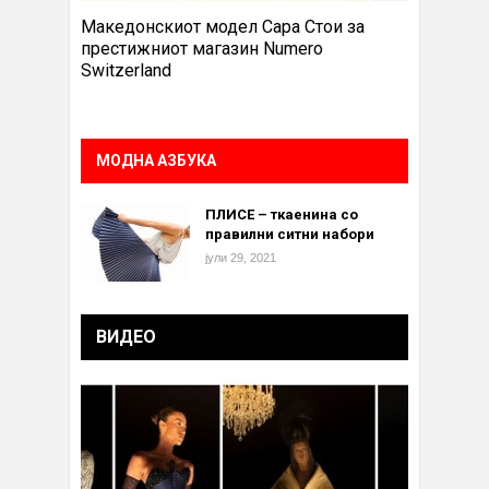
Македонскиот модел Сара Стои за
престижниот магазин Numero
Switzerland
МОДНА АЗБУКА
ПЛИСЕ – ткаенина со
правилни ситни набори
јули 29, 2021
ВИДЕО