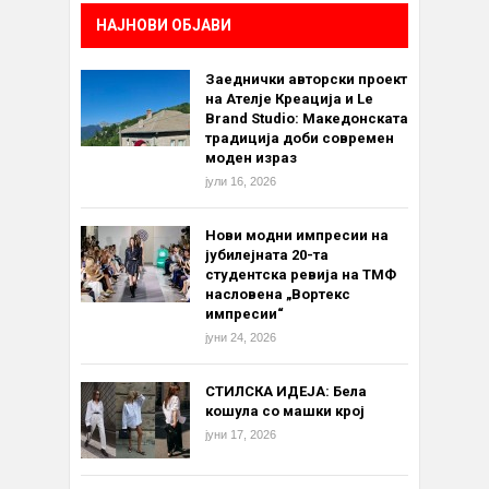
НАЈНОВИ ОБЈАВИ
Заеднички авторски проект
на Ателје Креација и Le
Brand Studio: Македонската
традиција доби современ
моден израз
јули 16, 2026
Нови модни импресии на
јубилејната 20-та
студентска ревија на ТМФ
насловена „Вортекс
импресии“
јуни 24, 2026
СТИЛСКА ИДЕЈА: Бела
кошула со машки крој
јуни 17, 2026