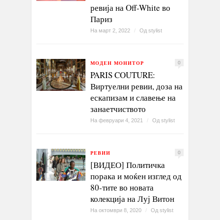
ревија на Off-White во
Париз
На март 2, 2022
/
Од
stylist
МОДЕН МОНИТОР
0
PARIS COUTURE:
Виртуелни ревии, доза на
ескапизам и славење на
занаетчиството
На февруари 4, 2021
/
Од
stylist
РЕВИИ
0
[ВИДЕО] Политичка
порака и моќен изглед од
80-тите во новата
колекција на Луј Витон
На октомври 8, 2020
/
Од
stylist