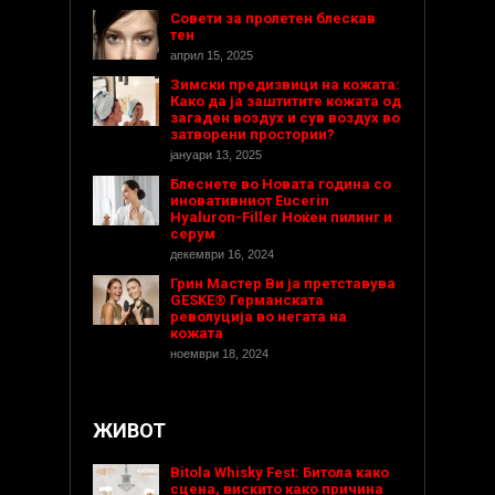
Совети за пролетен блескав
тен
април 15, 2025
Зимски предизвици на кожата:
Како да ја заштитите кожата од
загаден воздух и сув воздух во
затворени простории?
јануари 13, 2025
Блеснете во Новата година со
иновативниот Eucerin
Hyaluron-Filler Ноќен пилинг и
серум
декември 16, 2024
Грин Мастер Ви ја претставува
GESKE® Германската
револуција во негата на
кожата
ноември 18, 2024
ЖИВОТ
Bitola Whisky Fest: Битола како
сцена, вискито како причина