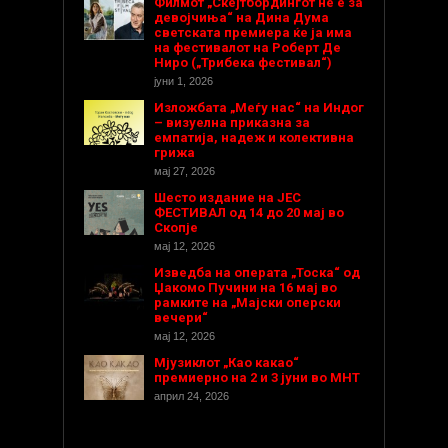
Филмот „Скејтбордингот не е за
девојчиња“ на Дина Дума
светската премиера ќе ја има
на фестивалот на Роберт Де
Ниро („Трибека фестивал“)
јуни 1, 2026
Изложбата „Меѓу нас“ на Индог
– визуелна приказна за
емпатија, надеж и колективна
грижа
мај 27, 2026
Шесто издание на ЈЕС
ФЕСТИВАЛ од 14 до 20 мај во
Скопје
мај 12, 2026
Изведба на операта „Тоска“ од
Џакомо Пучини на 16 мај во
рамките на „Мајски оперски
вечери“
мај 12, 2026
Мјузиклот „Као какао“
премиерно на 2 и 3 јуни во МНТ
април 24, 2026