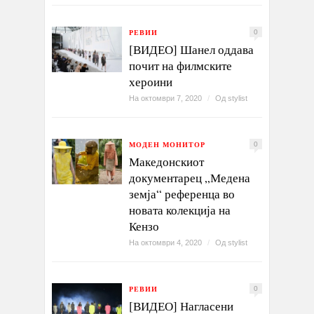
РЕВИИ
0
[ВИДЕО] Шанел оддава
почит на филмските
хероини
На октомври 7, 2020
/
Од
stylist
МОДЕН МОНИТОР
0
Македонскиот
документарец „Медена
земја“ референца во
новата колекција на
Кензо
На октомври 4, 2020
/
Од
stylist
РЕВИИ
0
[ВИДЕО] Нагласени