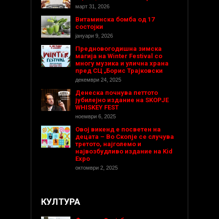
март 31, 2026
Витаминска бомба од 17
состојки
јануари 9, 2026
Предновогодишнa зимска
магија на Winter Festival со
многу музика и улична храна
пред СЦ „Борис Трајковски
декември 24, 2025
Денеска почнува петтото
јубилејно издание на SKOPJE
WHISKEY FEST
ноември 6, 2025
Овој викенд е посветен на
децата – Во Скопје се случува
третото, најголемо и
највозбудливо издание на Kid
Expo
октомври 2, 2025
КУЛТУРА