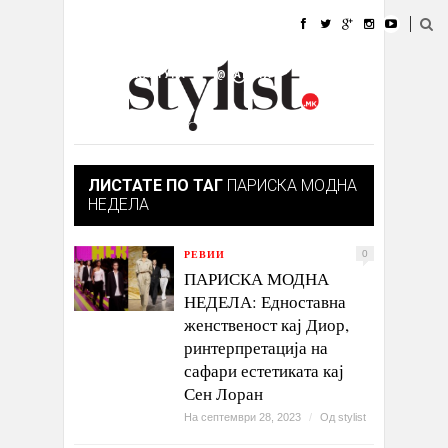
ДОМА
МОДА
СТИЛ
УБАВИНА
ЖИВОТ
КУЛТУРА
@РАБОТА
ГАЛЕРИЈА
ИЗЛОГ
КОНТАКТ
ЛИСТАТЕ ПО ТАГ
ПАРИСКА МОДНА
НЕДЕЛА
РЕВИИ
0
ПАРИСКА МОДНА
НЕДЕЛА: Едноставна
женственост кај Диор,
ринтерпретација на
сафари естетиката кај
Сен Лоран
На септември 28, 2023
/
Од
stylist