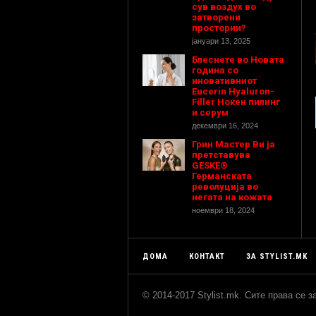
сув воздух во
затворени
простории?
јануари 13, 2025
Блеснете во Новата
година со
иновативниот
Eucerin Hyaluron-
Filler Ноќен пилинг
и серум
декември 16, 2024
Грин Мастер Ви ја
претставува
GESKE®
Германската
револуција во
негата на кожата
ноември 18, 2024
ДОМА
КОНТАКТ
ЗА STYLIST.MK
© 2014-2017 Stylist.mk. Сите права се 