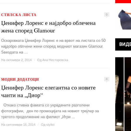
СТИЛСКА ЛИСТА
0
Џенифер Лоренс е најдобро облечена
жена според Glamour
Оскаровката Џенифер Лоренс е на врвот на листата со 50
ВИД
најдобро облчени жени според модниот магазин Glamour.
Ѕвездата на ...
На октомври 2, 2014
/
Од
Ана Несторовска
МОДНИ ДОДАТОЦИ
0
Џенифер Лоренс елегантна со новите
чанти на „Диор“
Откако стивна фамата со украдените разголени
фотографии, ден по промоцијата на новиот трејлер за
третото продолжение на филмот „Игри ...
На септември 16, 2014
/
Од
stylist