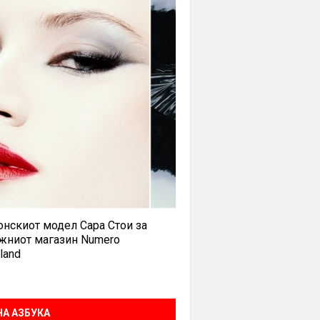
нскиот модел Сара Стои за
жниот магазин Numero
land
А АЗБУКА