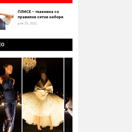
ПЛИСЕ – ткаенина со
правилни ситни набори
јули 29, 2021
ЕО