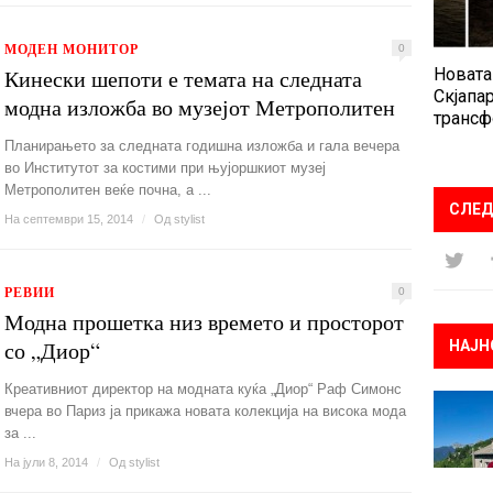
МОДЕН МОНИТОР
0
Кинески шепоти е темата на следната
Новата
Скјапар
модна изложба во музејот Метрополитен
трансф
Планирањето за следната годишна изложба и гала вечера
во Институтот за костими при њујоршкиот музеј
Метрополитен веќе почна, а ...
СЛЕД
На септември 15, 2014
/
Од
stylist
РЕВИИ
0
Модна прошетка низ времето и просторот
со „Диор“
НАЈН
Креативниот директор на модната куќа „Диор“ Раф Симонс
вчера во Париз ја прикажа новата колекција на висока мода
за ...
На јули 8, 2014
/
Од
stylist