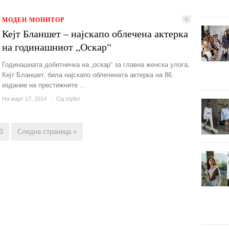
МОДЕН МОНИТОР
0
Кејт Бланшет – најскапо облечена актерка
на годинашниот „Оскар“
Годинашната добитничка на „оскар“ за главна женска улога,
Кејт Бланшет, била најскапо облечената актерка на 86.
издание на престижните ...
На март 17, 2014
/
Од
stylist
3
Следна страница »