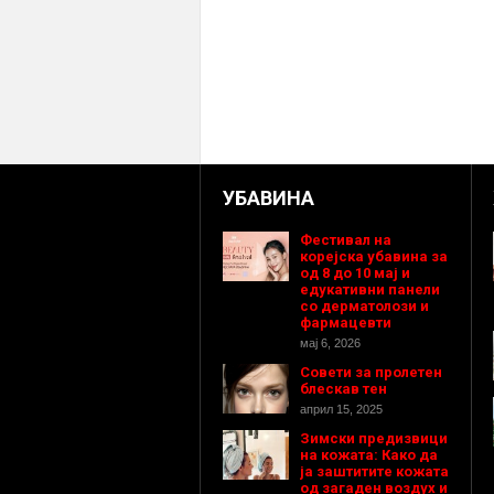
УБАВИНА
Фестивал на
корејска убавина за
од 8 до 10 мај и
едукативни панели
со дерматолози и
фармацевти
мај 6, 2026
Совети за пролетен
блескав тен
април 15, 2025
Зимски предизвици
на кожата: Како да
ја заштитите кожата
од загаден воздух и