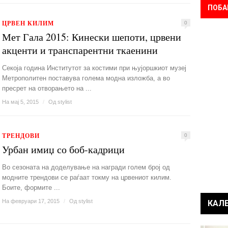
ПОБА
ЦРВЕН КИЛИМ
0
Мет Гала 2015: Кинески шепоти, црвени
акценти и транспарентни ткаенини
Секоја година Институтот за костими при њујоршкиот музеј
Метрополитен поставува голема модна изложба, а во
пресрет на отворањето на ...
На мај 5, 2015
/
Од
stylist
ТРЕНДОВИ
0
Урбан имиџ со боб-кадрици
Во сезоната на доделување на награди голем број од
модните трендови се раѓаат токму на црвениот килим.
Боите, формите ...
На февруари 17, 2015
/
Од
stylist
КАЛ