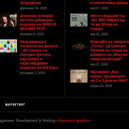
Трајковски
и колективна грижа
декември 24, 2025
мај 27, 2026
Денеска почнува
Шесто издание на
петтото јубилејно
ЈЕС ФЕСТИВАЛ од
издание на SKOPJE
14 до 20 мај во
WHISKEY FEST
Скопје
ноември 6, 2025
мај 12, 2026
Овој викенд е
Изведба на операта
посветен на децата
„Тоска“ од Џакомо
– Во Скопје се
Пучини на 16 мај во
случува третото,
рамките на „Мајски
најголемо и
оперски вечери“
највозбудливо
мај 12, 2026
издание на Kid Expo
Мјузиклот „Као
октомври 2, 2025
какао“ премиерно
на 2 и 3 јуни во МНТ
април 24, 2026
МАРКЕТИНГ
задржани. Development & Hosting
eXpressive graphics