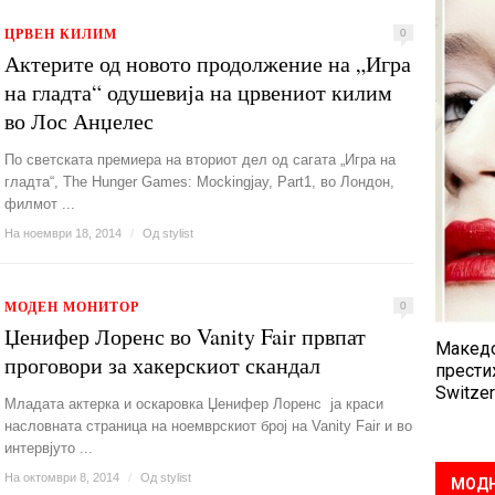
ЦРВЕН КИЛИМ
0
Актерите од новото продолжение на „Игра
на гладта“ одушевија на црвениот килим
во Лос Анџелес
По светската премиера на вториот дел од сагата „Игра на
гладта“, The Hunger Games: Mockingjay, Part1, во Лондон,
филмот ...
На ноември 18, 2014
/
Од
stylist
МОДЕН МОНИТОР
0
Џенифер Лоренс во Vanity Fair првпат
Македо
проговори за хакерскиот скандал
прести
Switzer
Младата актерка и оскаровка Џенифер Лоренс ја краси
насловната страница на ноемврскиот број на Vanity Fair и во
интервјуто ...
На октомври 8, 2014
/
Од
stylist
МОДН