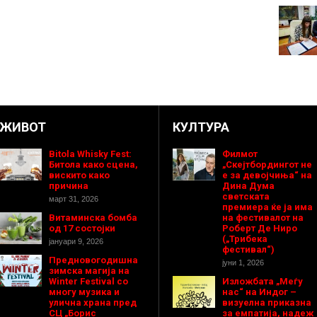
ЖИВОТ
КУЛТУРА
Bitola Whisky Fest:
Филмот
Битола како сцена,
„Скејтбордингот не
вискито како
е за девојчиња“ на
причина
Дина Дума
светската
март 31, 2026
премиера ќе ја има
Витаминска бомба
на фестивалот на
од 17 состојки
Роберт Де Ниро
(„Трибека
јануари 9, 2026
фестивал“)
Предновогодишнa
јуни 1, 2026
зимска магија на
Winter Festival со
Изложбата „Меѓу
многу музика и
нас“ на Индог –
улична храна пред
визуелна приказна
СЦ „Борис
за емпатија, надеж