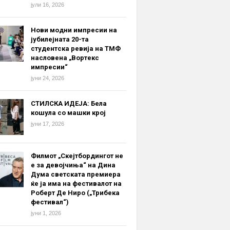
јули 16, 2026
Нови модни импресии на
јубилејната 20-та
студентска ревија на ТМФ
насловена „Вортекс
импресии“
јуни 24, 2026
СТИЛСКА ИДЕЈА: Бела
кошула со машки крој
јуни 17, 2026
Филмот „Скејтбордингот не
е за девојчиња“ на Дина
Дума светската премиера
ќе ја има на фестивалот на
Роберт Де Ниро („Трибека
фестивал“)
јуни 1, 2026