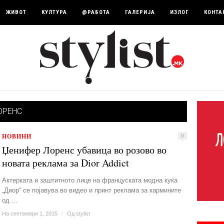
ЖИВОТ
КУЛТУРА
@РАБОТА
ГАЛЕРИЈА
ИЗЛОГ
КОНТА
ОРЕНС
НОВИНИ
0
Џенифер Лоренс убавица во розово во
новата реклама за Dior Addict
Актерката и заштитното лице на француската модна куќа
„Диор“ се појавува во видео и принт реклама за кармините
од ...
На септември 1, 2015
/
Од
stylist