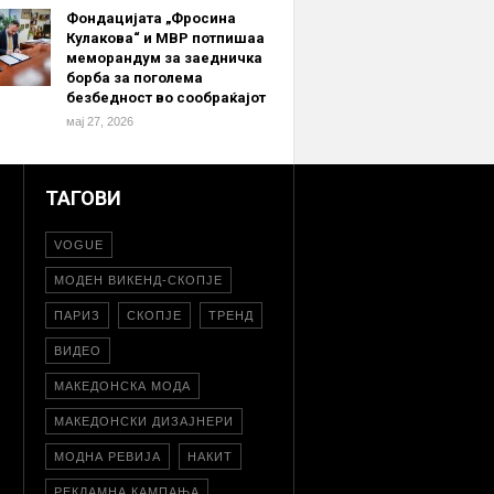
Фондацијата „Фросина
Кулакова“ и МВР потпишаа
меморандум за заедничка
борба за поголема
безбедност во сообраќајот
мај 27, 2026
ТАГОВИ
VOGUE
МОДЕН ВИКЕНД-СКОПЈЕ
ПАРИЗ
СКОПЈЕ
ТРЕНД
ВИДЕО
МАКЕДОНСКА МОДА
МАКЕДОНСКИ ДИЗАЈНЕРИ
МОДНА РЕВИЈА
НАКИТ
РЕКЛАМНА КАМПАЊА