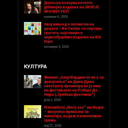
Денеска почнува петтото
јубилејно издание на SKOPJE
WHISKEY FEST
ноември 6, 2025
Овој викенд е посветен на
децата – Во Скопје се случува
третото, најголемо и
највозбудливо издание на Kid
Expo
октомври 2, 2025
КУЛТУРА
Филмот „Скејтбордингот не е за
девојчиња“ на Дина Дума
светската премиера ќе ја има
на фестивалот на Роберт Де
Ниро („Трибека фестивал“)
јуни 1, 2026
Изложбата „Меѓу нас“ на Индог
– визуелна приказна за
емпатија, надеж и колективна
грижа
мај 27, 2026