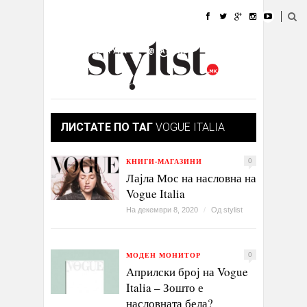
ДОМА
МОДА
СТИЛ
УБАВИНА
ЖИВОТ
КУЛТУРА
@РАБОТА
ГАЛЕРИЈА
ИЗЛОГ
КОНТАКТ
ЛИСТАТЕ ПО ТАГ
VOGUE ITALIA
КНИГИ-МАГАЗИНИ
0
Лајла Мос на насловна на
Vogue Italia
На декември 8, 2020
/
Од
stylist
МОДЕН МОНИТОР
0
Априлски број на Vogue
Italia – Зошто е
насловната бела?