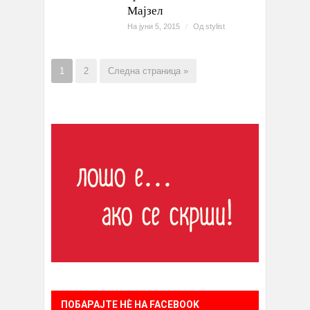
Мајзел
На јуни 5, 2015
/
Од
stylist
1
2
Следна страница »
ПОБАРАЈТЕ НÈ НА FACEBOOK