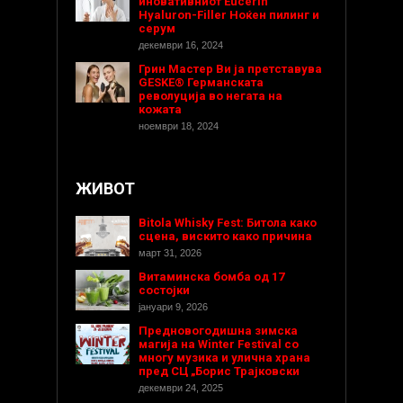
иновативниот Eucerin
Hyaluron-Filler Ноќен пилинг и
серум
декември 16, 2024
Грин Мастер Ви ја претставува
GESKE® Германската
револуција во негата на
кожата
ноември 18, 2024
ЖИВОТ
Bitola Whisky Fest: Битола како
сцена, вискито како причина
март 31, 2026
Витаминска бомба од 17
состојки
јануари 9, 2026
Предновогодишнa зимска
магија на Winter Festival со
многу музика и улична храна
пред СЦ „Борис Трајковски
декември 24, 2025