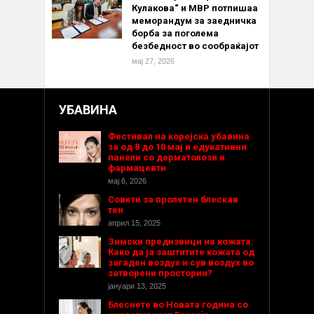
Кулакова“ и МВР потпишаа
меморандум за заедничка
борба за поголема
безбедност во сообраќајот
мај 27, 2026
УБАВИНА
Фестивал на корејска убавина
за од 8 до 10 мај и едукативни
панели со дерматолози и
фармацевти
мај 6, 2026
Совети за пролетен блескав
тен
април 15, 2025
Зимски предизвици на кожата:
Како да ја заштитите кожата од
загаден воздух и сув воздух во
затворени простории?
јануари 13, 2025
Блеснете во Новата година со