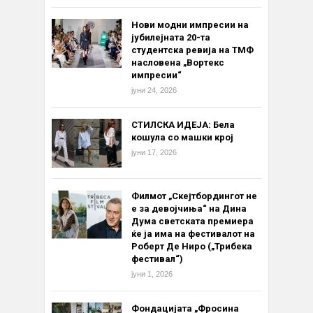
Нови модни импресии на
јубилејната 20-та
студентска ревија на ТМФ
насловена „Вортекс
импресии“
јуни 24, 2026
СТИЛСКА ИДЕЈА: Бела
кошула со машки крој
јуни 17, 2026
Филмот „Скејтбордингот не
е за девојчиња“ на Дина
Дума светската премиера
ќе ја има на фестивалот на
Роберт Де Ниро („Трибека
фестивал“)
јуни 1, 2026
Фондацијата „Фросина