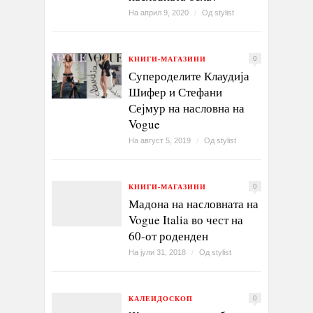
На април 9, 2020
/
Од
stylist
КНИГИ-МАГАЗИНИ
0
Супероделите Клаудија
Шифер и Стефани
Сејмур на насловна на
Vogue
На август 5, 2019
/
Од
stylist
КНИГИ-МАГАЗИНИ
0
Мадона на насловната на
Vogue Italia во чест на
60-от роденден
На јули 31, 2018
/
Од
stylist
КАЛЕИДОСКОП
0