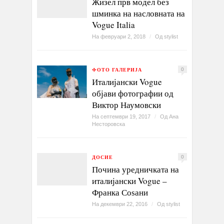
Жизел прв модел без
шминка на насловната на
Vogue Italia
На февруари 2, 2018
/
Од
stylist
ФОТО ГАЛЕРИЈА
0
Италијански Vogue
објави фотографии од
Виктор Наумовски
На септември 19, 2017
/
Од
Ана
Несторовска
ДОСИЕ
0
Почина уредничката на
италијански Vogue –
Франка Соѕани
На декември 22, 2016
/
Од
stylist