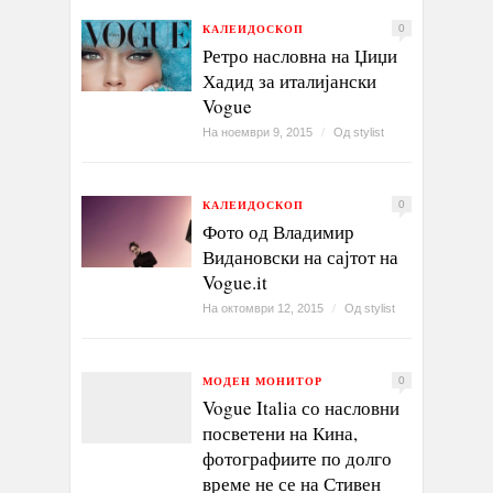
КАЛЕИДОСКОП
0
Ретро насловна на Џиџи
Хадид за италијански
Vogue
На ноември 9, 2015
/
Од
stylist
КАЛЕИДОСКОП
0
Фото од Владимир
Видановски на сајтот на
Vogue.it
На октомври 12, 2015
/
Од
stylist
МОДЕН МОНИТОР
0
Vogue Italia со насловни
посветени на Кина,
фотографиите по долго
време не се на Стивен