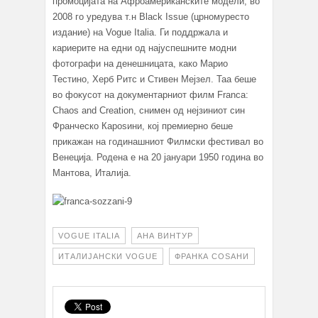
промоцијата на Афроамериканските модели, во
2008 го уредува т.н Black Issue (црномуресто
издание) на Vogue Italia. Ги поддржала и
кариерите на едни од најуспешните модни
фотографи на денешницата, како Марио
Тестино, Херб Ритс и Стивен Мејзел. Таа беше
во фокусот на документарниот филм Franca:
Chaos and Creation, снимен од нејзиниот син
Франческо Кароѕини, кој премиерно беше
прикажан на годинашниот Филмски фестивал во
Венеција. Родена е на 20 јануари 1950 година во
Мантова, Италија.
VOGUE ITALIA
АНА ВИНТУР
ИТАЛИЈАНСКИ VOGUE
ФРАНКА СОЅАНИ