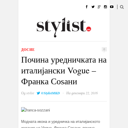
ДОМА
МОДА
СТИЛ
УБАВИНА
ЖИВОТ
КУЛТУРА
@РАБОТА
ГАЛЕРИЈА
ИЗЛОГ
КОНТАКТ
ДОСИЕ
0
Почина уредничката на
италијански Vogue –
Франка Соѕани
·
Од
stylist
@StylistMKD
На декември 22, 2016
Модната икона и уредничка на италијанското
издание на Vogue, Франка Соѕани, почина