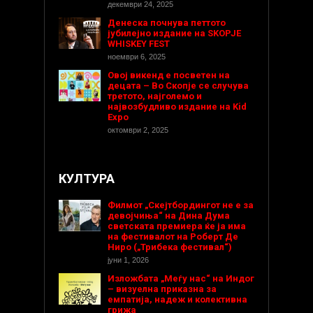
декември 24, 2025
Денеска почнува петтото
јубилејно издание на SKOPJE
WHISKEY FEST
ноември 6, 2025
Овој викенд е посветен на
децата – Во Скопје се случува
третото, најголемо и
највозбудливо издание на Kid
Expo
октомври 2, 2025
КУЛТУРА
Филмот „Скејтбордингот не е за
девојчиња“ на Дина Дума
светската премиера ќе ја има
на фестивалот на Роберт Де
Ниро („Трибека фестивал“)
јуни 1, 2026
Изложбата „Меѓу нас“ на Индог
– визуелна приказна за
емпатија, надеж и колективна
грижа