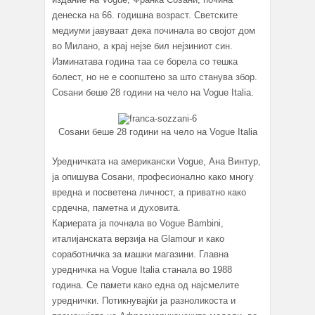
денеска на 66. годишна возраст. Светските
медиуми јавуваат дека починала во својот дом
во Милано, а крај нејзе бил нејзиниот син.
Изминатава година таа се борела со тешка
болест, но не е соопштено за што станува збор.
Соѕани беше 28 години на чело на Vogue Italia.
Соѕани беше 28 години на чело на Vogue Italia
Уредничката на американски Vogue, Ана Винтур,
ја опишува Соѕани, професионално како многу
вредна и посветена личност, а приватно како
срдечна, паметна и духовита.
Кариерата ја почнала во Vogue Bambini,
италијанската верзија на Glamour и како
соработничка за машки магазини. Главна
уредничка на Vogue Italia станала во 1988
година. Се памети како една од најсмелите
уреднички. Потикнувајќи ја разноликоста и