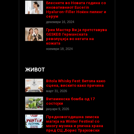
Блеснете во Новата година со
иновативниот Eucerin
Hyaluron-Filler Ноќен пилинг и
серум
декември 16, 2024
Грин Мастер Ви ја претставува
GESKE® Германската
револуција во негата на
кожата
ноември 18, 2024
ЖИВОТ
Bitola Whisky Fest: Битола како
сцена, вискито како причина
март 31, 2026
Витаминска бомба од 17
состојки
јануари 9, 2026
Предновогодишнa зимска
магија на Winter Festival со
многу музика и улична храна
пред СЦ „Борис Трајковски