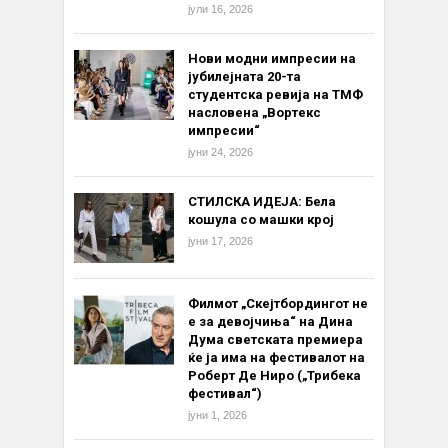
јули 16, 2026
Нови модни импресии на
јубилејната 20-та
студентска ревија на ТМФ
насловена „Вортекс
импресии“
јуни 24, 2026
СТИЛСКА ИДЕЈА: Бела
кошула со машки крој
јуни 17, 2026
Филмот „Скејтбордингот не
е за девојчиња“ на Дина
Дума светската премиера
ќе ја има на фестивалот на
Роберт Де Ниро („Трибека
фестивал“)
јуни 1, 2026