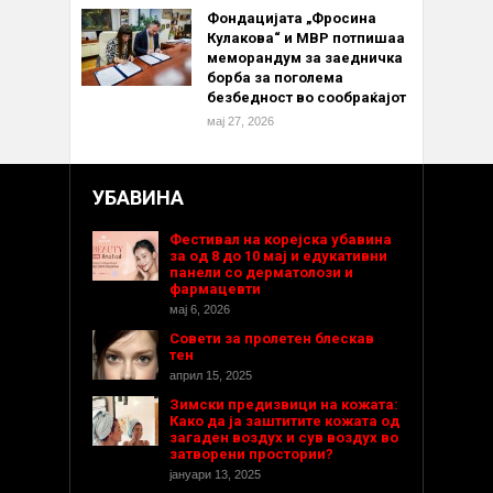
Фондацијата „Фросина
Кулакова“ и МВР потпишаа
меморандум за заедничка
борба за поголема
безбедност во сообраќајот
мај 27, 2026
УБАВИНА
Фестивал на корејска убавина
за од 8 до 10 мај и едукативни
панели со дерматолози и
фармацевти
мај 6, 2026
Совети за пролетен блескав
тен
април 15, 2025
Зимски предизвици на кожата:
Како да ја заштитите кожата од
загаден воздух и сув воздух во
затворени простории?
јануари 13, 2025