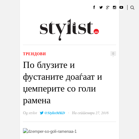
ДОМА
МОДА
СТИЛ
УБАВИНА
ЖИВОТ
КУЛТУРА
@РАБОТА
ГАЛЕРИЈА
ИЗЛОГ
КОНТАКТ
ТРЕНДОВИ
0
По блузите и
фустаните доаѓаат и
џемперите со голи
рамена
·
Од
stylist
@StylistMKD
На септември 27, 2016