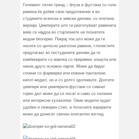
Големиот летен тренд – блузи и фустани со голи
рамена ќе добие свое продолжение и во
студените есенски и зимски денови, со плетена
верзија. Џемперите што ги разголуваат рамената
веќе се најдоа во стајлизните на познатите
модни блогерки. Покрај тоа што може да ги
носите со целосно разголни рамена, стилистите
предлагаат во постудените денови да ги
комбинирате со маичка со прерамки, кошула или
некое друго основно парче. Може да бидат
споени со фармерки или кожени панталони,
килот-модел, но и со долго здолниште. Долгите
џемпери или џемперите-фустани со симнат
горен дел може да се носат и само со хеланки
или интересни хулахопки. Овие модели нудат
удобен и лежерен стил, а потесните варијанти
може да донесат свечен елегантен изглед.