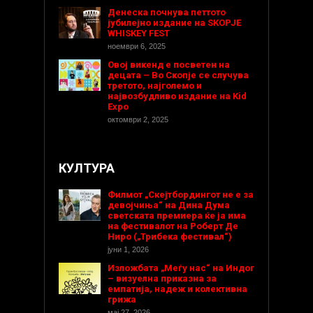
Денеска почнува петтото
јубилејно издание на SKOPJE
WHISKEY FEST
ноември 6, 2025
Овој викенд е посветен на
децата – Во Скопје се случува
третото, најголемо и
највозбудливо издание на Kid
Expo
октомври 2, 2025
КУЛТУРА
Филмот „Скејтбордингот не е за
девојчиња“ на Дина Дума
светската премиера ќе ја има
на фестивалот на Роберт Де
Ниро („Трибека фестивал“)
јуни 1, 2026
Изложбата „Меѓу нас“ на Индог
– визуелна приказна за
емпатија, надеж и колективна
грижа
мај 27, 2026