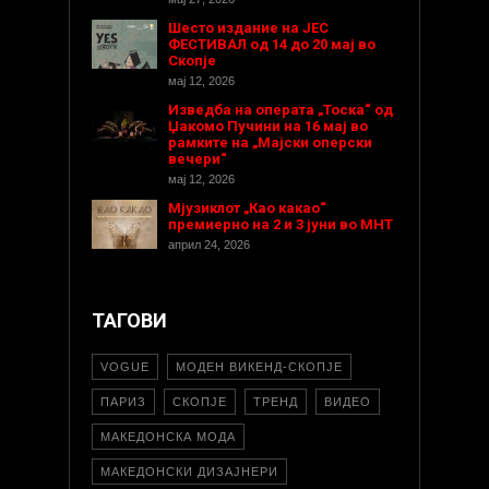
Шесто издание на ЈЕС
ФЕСТИВАЛ од 14 до 20 мај во
Скопје
мај 12, 2026
Изведба на операта „Тоска“ од
Џакомо Пучини на 16 мај во
рамките на „Мајски оперски
вечери“
мај 12, 2026
Мјузиклот „Као какао“
премиерно на 2 и 3 јуни во МНТ
април 24, 2026
ТАГОВИ
VOGUE
МОДЕН ВИКЕНД-СКОПЈЕ
ПАРИЗ
СКОПЈЕ
ТРЕНД
ВИДЕО
МАКЕДОНСКА МОДА
МАКЕДОНСКИ ДИЗАЈНЕРИ