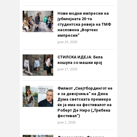
Нови модни импресии на
јубилејната 20-та
студентска ревија на ТМФ
насловена „Вортекс
импресии“
јуни 24, 2026
СТИЛСКА ИДЕЈА: Бела
кошула со машки крој
јуни 17, 2026
Филмот „Скејтбордингот не
е за девојчиња“ на Дина
Дума светската премиера
ќе ја има на фестивалот на
Роберт Де Ниро („Трибека
фестивал“)
јуни 1, 2026