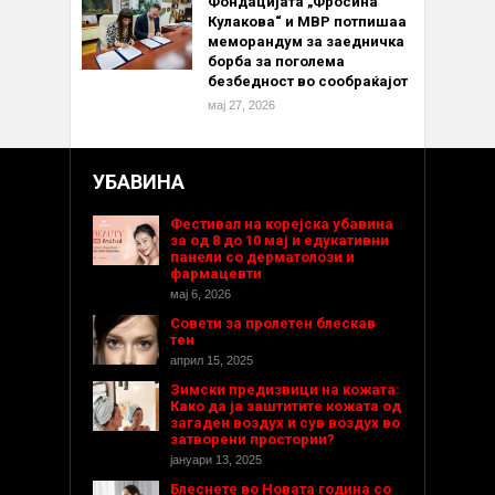
Фондацијата „Фросина
Кулакова“ и МВР потпишаа
меморандум за заедничка
борба за поголема
безбедност во сообраќајот
мај 27, 2026
УБАВИНА
Фестивал на корејска убавина
за од 8 до 10 мај и едукативни
панели со дерматолози и
фармацевти
мај 6, 2026
Совети за пролетен блескав
тен
април 15, 2025
Зимски предизвици на кожата:
Како да ја заштитите кожата од
загаден воздух и сув воздух во
затворени простории?
јануари 13, 2025
Блеснете во Новата година со