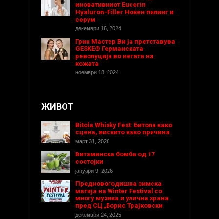
иновативниот Eucerin
Hyaluron-Filler Ноќен пилинг и
серум
декември 16, 2024
Грин Мастер Ви ја претставува
GESKE® Германската
револуција во негата на
кожата
ноември 18, 2024
ЖИВОТ
Bitola Whisky Fest: Битола како
сцена, вискито како причина
март 31, 2026
Витаминска бомба од 17
состојки
јануари 9, 2026
Предновогодишнa зимска
магија на Winter Festival со
многу музика и улична храна
пред СЦ „Борис Трајковски
декември 24, 2025