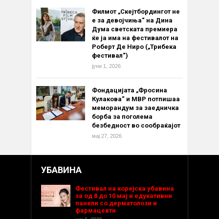
Филмот „Скејтбордингот не
е за девојчиња“ на Дина
Дума светската премиера
ќе ја има на фестивалот на
Роберт Де Ниро („Трибека
фестивал“)
јуни 1, 2026
Фондацијата „Фросина
Кулакова“ и МВР потпишаа
меморандум за заедничка
борба за поголема
безбедност во сообраќајот
мај 27, 2026
УБАВИНА
Фестивал на корејска убавина
за од 8 до 10 мај и едукативни
панели со дерматолози и
фармацевти