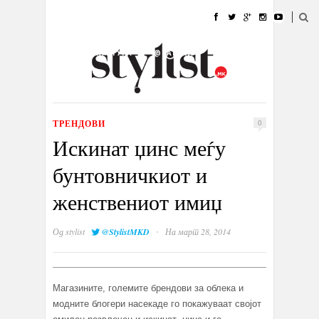
ДОМА
МОДА
СТИЛ
УБАВИНА
ЖИВОТ
КУЛТУРА
@РАБОТА
ГАЛЕРИЈА
ИЗЛОГ
КОНТАКТ
ТРЕНДОВИ
0
Искинат џинс меѓу
бунтовничкиот и
женствениот имиџ
·
Од
stylist
@StylistMKD
На март 28, 2014
Магазините, големите брендови за облека и
модните блогери насекаде го покажуваат својот