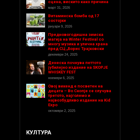
сцена, вискито како причина
март 31, 2026
Витаминска бомба од 17
состојки
јануари 9, 2026
Предновогодишнa зимска
магија на Winter Festival со
многу музика и улична храна
пред СЦ „Борис Трајковски
декември 24, 2025
Денеска почнува петтото
јубилејно издание на SKOPJE
WHISKEY FEST
ноември 6, 2025
Овој викенд е посветен на
децата – Во Скопје се случува
третото, најголемо и
највозбудливо издание на Kid
Expo
октомври 2, 2025
КУЛТУРА