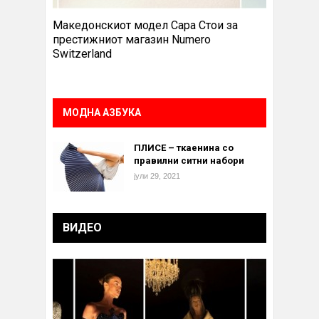
Македонскиот модел Сара Стои за
престижниот магазин Numero
Switzerland
МОДНА АЗБУКА
ПЛИСЕ – ткаенина со
правилни ситни набори
јули 29, 2021
ВИДЕО