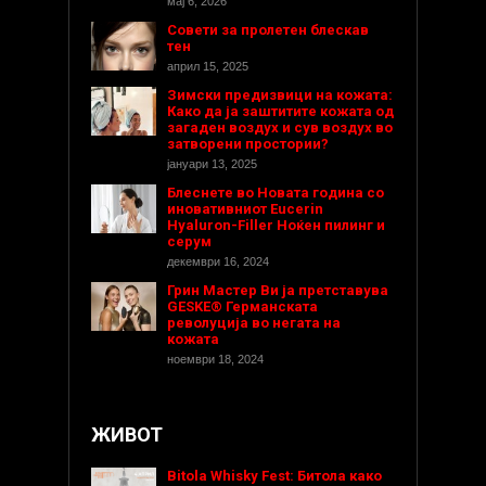
мај 6, 2026
Совети за пролетен блескав
тен
април 15, 2025
Зимски предизвици на кожата:
Како да ја заштитите кожата од
загаден воздух и сув воздух во
затворени простории?
јануари 13, 2025
Блеснете во Новата година со
иновативниот Eucerin
Hyaluron-Filler Ноќен пилинг и
серум
декември 16, 2024
Грин Мастер Ви ја претставува
GESKE® Германската
револуција во негата на
кожата
ноември 18, 2024
ЖИВОТ
Bitola Whisky Fest: Битола како