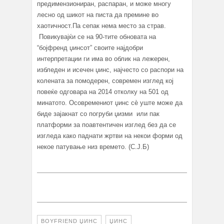
предимензиониран, распаран, и може многу
лесно од шикот на писта да премине во
хаотичност.Па сепак нема место за страв.
Повикувајќи се на 90-тите обновата на
“бојфренд џинсот” своите најдобри
интерпретации ги има во облик на лежерен,
избледен и исечен џинс, најчесто со распори на
колената за помодерен, современ изглед кој
повеќе одговара на 2014 отколку на 501 од
минатото. Осовремениот џинс сè уште може да
биде зајакнат со погруби џизми или пак
платформи за поавтентичен изглед без да се
изгледа како паднати жртви на некои форми од
некое патување низ времето. (С.Ј.Б)
BOYFRIEND ЏИНС
ЏИНС