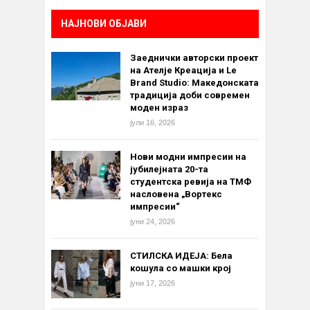
НАЈНОВИ ОБЈАВИ
Заеднички авторски проект
на Ателје Креација и Le
Brand Studio: Македонската
традиција доби современ
моден израз
јули 16, 2026
Нови модни импресии на
јубилејната 20-та
студентска ревија на ТМФ
насловена „Вортекс
импресии“
јуни 24, 2026
СТИЛСКА ИДЕЈА: Бела
кошула со машки крој
јуни 17, 2026