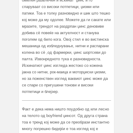
омилен развлечен и искинат џинс и го
спаруваат со високи потпетици, џизми или
патики. Тоа е толку разновидно и шик што тешко
кој може да му одолее. Можете да ги сакате или
мразите, трендот на раздрпан џинс деновиве
добива сè повеќе на актуелност и станува
поголем од било кога. Овој стил е во вистинска
мешаница од избледнување, нитни и распарани
колена во сè ,од фармерки, џинс шортсеви до
палта. Извонредното тука е разновидноста.
Искинатиот џинс изгледа жестоко со кожена
јакна со нитни, рок-маица и моторџиски џизми,
но за поженствен изглед ваквиот џинс може да
се спари со пригушени тонови и високи
потпетици и блејзер.
Факт е дека нема ништо поудобно од или лесно
на телото од boyfriend џинсот. Од друга страна
тоа е тренд кој може да се преобрази инстантно
многу погрешно бидејќи е тоа изглед кој е