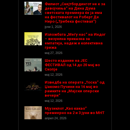
Филмот „Скејтбордингот не е за
девојчиња“ на Дина Дума
светската премиера ќе ја има
на фестивалот на Роберт Де
Ниро („Трибека фестивал“)
јуни 1, 2026
Изложбата „Меѓу нас“ на Индог
– визуелна приказна за
емпатија, надеж и колективна
грижа
мај 27, 2026
Шесто издание на ЈЕС
ФЕСТИВАЛ од 14 до 20 мај во
Скопје
мај 12, 2026
Изведба на операта „Тоска“ од
Џакомо Пучини на 16 мај во
рамките на „Мајски оперски
вечери“
мај 12, 2026
Мјузиклот „Као какао“
премиерно на 2 и 3 јуни во МНТ
април 24, 2026