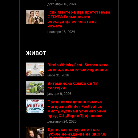
декември 16, 2024
Грин Мастер Ви ја претставува
GESKE® Германската
револуција во негата на
кожата
ноември 18, 2024
ЖИВОТ
Bitola Whisky Fest: Битола како
сцена, вискито како причина
март 31, 2026
Витаминска бомба од 17
состојки
јануари 9, 2026
Предновогодишнa зимска
магија на Winter Festival со
многу музика и улична храна
пред СЦ „Борис Трајковски
декември 24, 2025
Денеска почнува петтото
јубилејно издание на SKOPJE