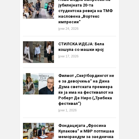
јубилејната 20-та
студентска ревија на ТМФ
насловена „Вортекс
импресии“
јуни 24, 2026
СТИЛСКА ИДЕЈА: Бела
кошула со машки крој
јуни 17, 2026
Филмот „Скејтбордингот не
е за девојчиња“ на Дина
Дума светската премиера
ќе ја има на фестивалот на
Роберт Де Ниро („Трибека
фестивал“)
јуни 1, 2026
Фондацијата „Фросина
Кулакова“ и МВР потпишаа
меморандум за заедничка