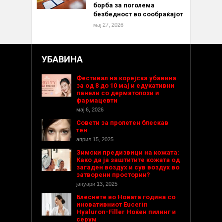
борба за поголема
безбедност во сообраќајот
мај 27, 2026
УБАВИНА
Фестивал на корејска убавина
за од 8 до 10 мај и едукативни
панели со дерматолози и
фармацевти
мај 6, 2026
Совети за пролетен блескав
тен
април 15, 2025
Зимски предизвици на кожата:
Како да ја заштитите кожата од
загаден воздух и сув воздух во
затворени простории?
јануари 13, 2025
Блеснете во Новата година со
иновативниот Eucerin
Hyaluron-Filler Ноќен пилинг и
серум