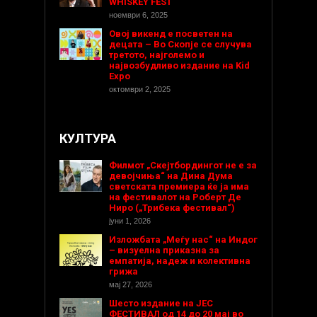
WHISKEY FEST
ноември 6, 2025
Овој викенд е посветен на
децата – Во Скопје се случува
третото, најголемо и
највозбудливо издание на Kid
Expo
октомври 2, 2025
КУЛТУРА
Филмот „Скејтбордингот не е за
девојчиња“ на Дина Дума
светската премиера ќе ја има
на фестивалот на Роберт Де
Ниро („Трибека фестивал“)
јуни 1, 2026
Изложбата „Меѓу нас“ на Индог
– визуелна приказна за
емпатија, надеж и колективна
грижа
мај 27, 2026
Шесто издание на ЈЕС
ФЕСТИВАЛ од 14 до 20 мај во