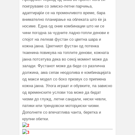
поигруваме со зимско-летни парчиња,
адаптирајќи се на променливото време, бара
внимателно планирање на облеката што ќе ја
носиме. Една од оние комбинации што ни се
чини погодна за чудните ладно-топли денови е
спојот на лелеав фустан со цветна шара и
кожна јакна. Цветниот фустан од потенка
ткаенина повикува на топлите денови, кожната
јакна потсетува дека во секој момент може да
залади. Фустанот може да биде со различна
должина, ама сепак неодолива е комбинацијата
од макси модел со бохо призвук со припиена
кожна јакна. Улога играат и обувките, па зависно
од временските услови тоа може да бидат
чизми до глужд, летни сандали, ниски чевли,
патики или трендовски моторџиски чизми.
Дополнете со впечатлива чанта, беретка и
крупни обетки.