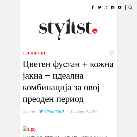
ДОМА
МОДА
СТИЛ
УБАВИНА
ЖИВОТ
КУЛТУРА
@РАБОТА
ГАЛЕРИЈА
ИЗЛОГ
КОНТАКТ
ТРЕНДОВИ
0
Цветен фустан + кожна
јакна = идеална
комбинација за овој
преоден период
·
Од
stylist
@StylistMKD
На април 4, 2018
Преодниот период од зима во пролет кога си