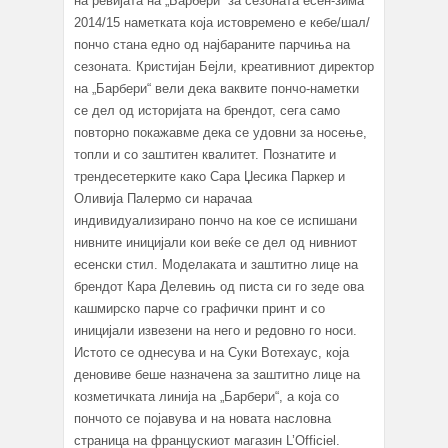
на ревијата на „Барбери“ за сезоната есен-зима
2014/15 наметката која истовремено е кебе/шал/
пончо стана едно од најбараните парчиња на
сезоната. Кристијан Бејли, креативниот директор
на „Барбери“ вели дека ваквите пончо-наметки
се дел од историјата на брендот, сега само
повторно покажавме дека се удовни за носење,
топли и со заштитен квалитет. Познатите и
трендесетерките како Сара Џесика Паркер и
Оливија Палермо си нарачаа
индивидуализирано пончо на кое се испишани
нивните иницијали кои веќе се дел од нивниот
есенски стил. Моделаката и заштитно лице на
брендот Кара Делевињ од писта си го зеде ова
кашмирско парче со графички принт и со
иницијали извезени на него и редовно го носи.
Истото се однесува и на Суки Вотехаус, која
деновиве беше назначена за заштитно лице на
козметичката линија на „Барбери“, а која со
пончото се појавува и на новата насловна
страница на францускиот магазин L’Officiel.