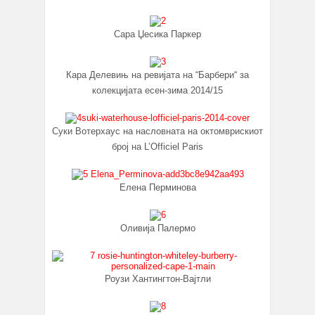
Сара Џесика Паркер
Кара Делевињ на ревијата на “Барбери“ за
колекцијата есен-зима 2014/15
Суки Вотерхаус на насловната на октомврискиот
број на L’Officiel Paris
Елена Перминова
Оливија Палермо
Роузи Хантингтон-Вајтли