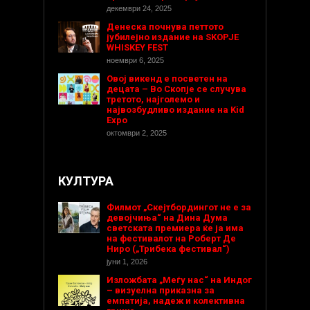
декември 24, 2025
Денеска почнува петтото
јубилејно издание на SKOPJE
WHISKEY FEST
ноември 6, 2025
Овој викенд е посветен на
децата – Во Скопје се случува
третото, најголемо и
највозбудливо издание на Kid
Expo
октомври 2, 2025
КУЛТУРА
Филмот „Скејтбордингот не е за
девојчиња“ на Дина Дума
светската премиера ќе ја има
на фестивалот на Роберт Де
Ниро („Трибека фестивал“)
јуни 1, 2026
Изложбата „Меѓу нас“ на Индог
– визуелна приказна за
емпатија, надеж и колективна