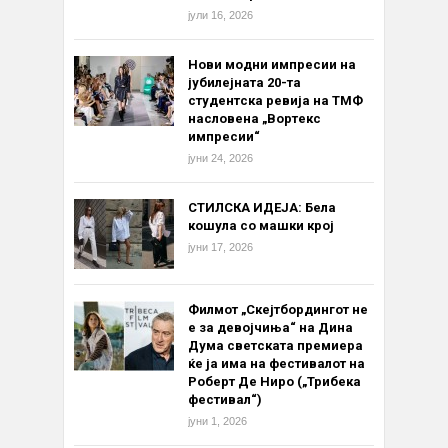
јули 16, 2026
Нови модни импресии на
јубилејната 20-та
студентска ревија на ТМФ
насловена „Вортекс
импресии“
јуни 24, 2026
СТИЛСКА ИДЕЈА: Бела
кошула со машки крој
јуни 17, 2026
Филмот „Скејтбордингот не
е за девојчиња“ на Дина
Дума светската премиера
ќе ја има на фестивалот на
Роберт Де Ниро („Трибека
фестивал“)
јуни 1, 2026