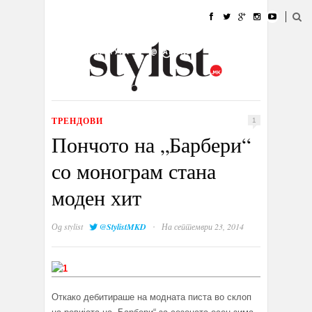
ДОМА
МОДА
СТИЛ
УБАВИНА
ЖИВОТ
КУЛТУРА
@РАБОТА
ГАЛЕРИЈА
ИЗЛОГ
КОНТАКТ
ТРЕНДОВИ
1
Пончото на „Барбери“
со монограм стана
моден хит
·
Од
stylist
@StylistMKD
На септември 23, 2014
Откако дебитираше на модната писта во склоп