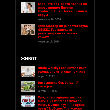
Блеснете во Новата година со
иновативниот Eucerin
Hyaluron-Filler Ноќен пилинг и
серум
декември 16, 2024
Грин Мастер Ви ја претставува
GESKE® Германската
револуција во негата на
кожата
ноември 18, 2024
ЖИВОТ
Bitola Whisky Fest: Битола како
сцена, вискито како причина
март 31, 2026
Витаминска бомба од 17
состојки
јануари 9, 2026
Предновогодишнa зимска
магија на Winter Festival со
многу музика и улична храна
пред СЦ „Борис Трајковски