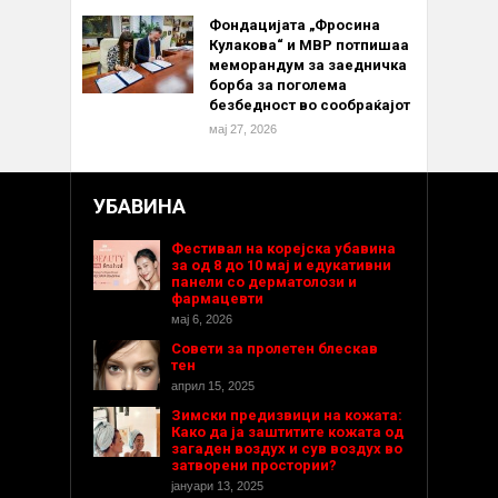
Фондацијата „Фросина
Кулакова“ и МВР потпишаа
меморандум за заедничка
борба за поголема
безбедност во сообраќајот
мај 27, 2026
УБАВИНА
Фестивал на корејска убавина
за од 8 до 10 мај и едукативни
панели со дерматолози и
фармацевти
мај 6, 2026
Совети за пролетен блескав
тен
април 15, 2025
Зимски предизвици на кожата:
Како да ја заштитите кожата од
загаден воздух и сув воздух во
затворени простории?
јануари 13, 2025