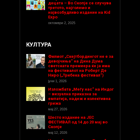
децата – Во Скопје се случува
третото, најголемо и
највозбудливо издание на Kid
Expo
октомври 2, 2025
КУЛТУРА
Филмот „Скејтбордингот не е за
девојчиња“ на Дина Дума
светската премиера ќе ја има
на фестивалот на Роберт Де
Ниро („Трибека фестивал“)
јуни 1, 2026
Изложбата „Меѓу нас“ на Индог
– визуелна приказна за
емпатија, надеж и колективна
грижа
мај 27, 2026
Шесто издание на ЈЕС
ФЕСТИВАЛ од 14 до 20 мај во
Скопје
мај 12, 2026