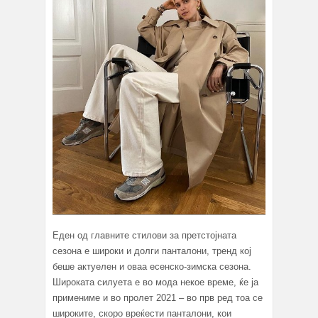
Еден од главните стилови за претстојната
сезона е широки и долги панталони, тренд кој
беше актуелен и оваа есенско-зимска сезона.
Широката силуета е во мода некое време, ќе ја
примениме и во пролет 2021 – во прв ред тоа се
широките, скоро вреќести панталони, кои