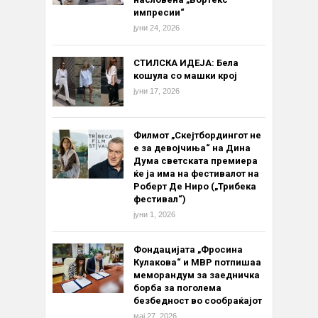
импресии“
јуни 24, 2026
СТИЛСКА ИДЕЈА: Бела
кошула со машки крој
јуни 17, 2026
Филмот „Скејтбордингот не
е за девојчиња“ на Дина
Дума светската премиера
ќе ја има на фестивалот на
Роберт Де Ниро („Трибека
фестивал“)
јуни 1, 2026
Фондацијата „Фросина
Кулакова“ и МВР потпишаа
меморандум за заедничка
борба за поголема
безбедност во сообраќајот
мај 27, 2026