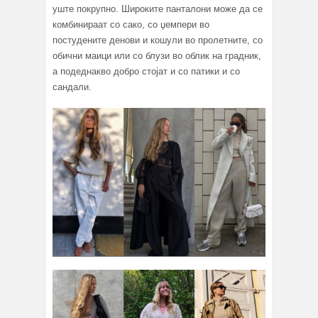
уште покрупно. Широките панталони може да се
комбинираат со сако, со џемпери во
постудените денови и кошули во пролетните, со
обични маици или со блузи во облик на градник,
а подеднакво добро стојат и со патики и со
сандали.