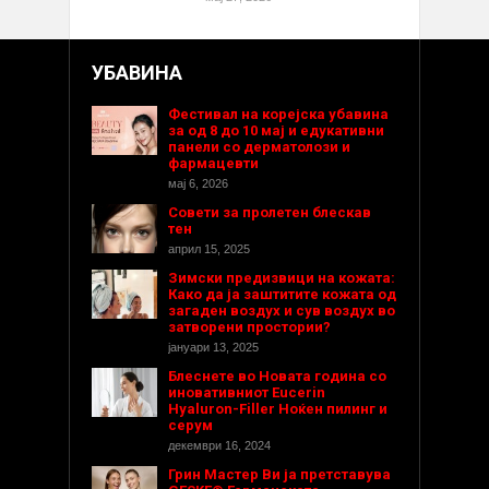
УБАВИНА
Фестивал на корејска убавина
за од 8 до 10 мај и едукативни
панели со дерматолози и
фармацевти
мај 6, 2026
Совети за пролетен блескав
тен
април 15, 2025
Зимски предизвици на кожата:
Како да ја заштитите кожата од
загаден воздух и сув воздух во
затворени простории?
јануари 13, 2025
Блеснете во Новата година со
иновативниот Eucerin
Hyaluron-Filler Ноќен пилинг и
серум
декември 16, 2024
Грин Мастер Ви ја претставува