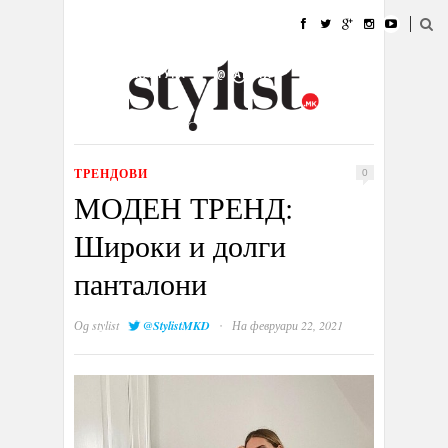
ДОМА
МОДА
СТИЛ
УБАВИНА
ЖИВОТ
КУЛТУРА
@РАБОТА
ГАЛЕРИЈА
ИЗЛОГ
КОНТАКТ
ТРЕНДОВИ
0
МОДЕН ТРЕНД:
Широки и долги
панталони
·
Од
stylist
@StylistMKD
На февруари 22, 2021