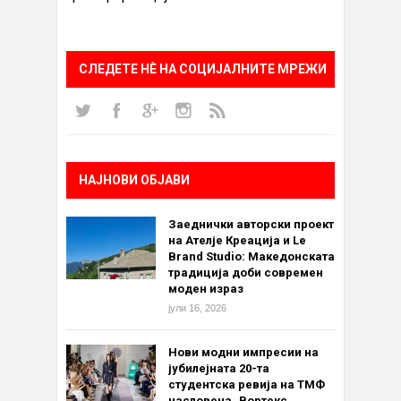
СЛЕДЕТЕ НÈ НА СОЦИЈАЛНИТЕ МРЕЖИ
НАЈНОВИ ОБЈАВИ
Заеднички авторски проект
на Ателје Креација и Le
Brand Studio: Македонската
традиција доби современ
моден израз
јули 16, 2026
Нови модни импресии на
јубилејната 20-та
студентска ревија на ТМФ
насловена „Вортекс