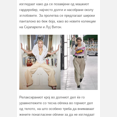
изгледаат како да се позамјени од машкиот
гардеробер, најчесто долги и насобрани околу
зглобовите. За пролетва се предлагаат широки
панталоно во беж боја, како во новите колекции
на Скјапарели и Луј Витон.
Релаксираниот крој во долниот дел ќе го
урамнотежите со тесна облека во горниот дел
од телото, на што особено треба да внимаваат
жените понагласени облини за да не изгледаат