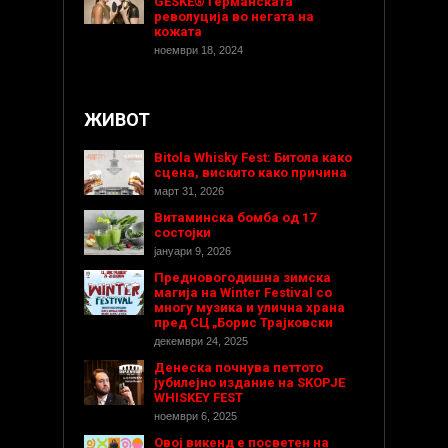
GESKE® Германската
револуција во негата на
кожата
ноември 18, 2024
ЖИВОТ
Bitola Whisky Fest: Битола како
сцена, вискито како причина
март 31, 2026
Витаминска бомба од 17
состојки
јануари 9, 2026
Предновогодишнa зимска
магија на Winter Festival со
многу музика и улична храна
пред СЦ „Борис Трајковски
декември 24, 2025
Денеска почнува петтото
јубилејно издание на SKOPJE
WHISKEY FEST
ноември 6, 2025
Овој викенд е посветен на