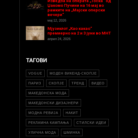
Изведба на операта „Тоска“ од
Џакомо Пучини на 16 мај во
рамките на „Мајски оперски
вечери“
мај 12, 2026
Мјузиклот „Као какао“
премиерно на 2 и 3 јуни во МНТ
април 24, 2026
ТАГОВИ
VOGUE
МОДЕН ВИКЕНД-СКОПЈЕ
ПАРИЗ
СКОПЈЕ
ТРЕНД
ВИДЕО
МАКЕДОНСКА МОДА
МАКЕДОНСКИ ДИЗАЈНЕРИ
МОДНА РЕВИЈА
НАКИТ
РЕКЛАМНА КАМПАЊА
СТИЛСКИ ИДЕИ
УЛИЧНА МОДА
ШМИНКА