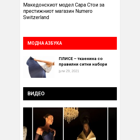
Македонскиот модел Сара Стои за
престижниот магазин Numero
Switzerland
МОДНА АЗБУКА
ПЛИСЕ – ткаенина со
правилни ситни набори
јули 29, 2021
ВИДЕО