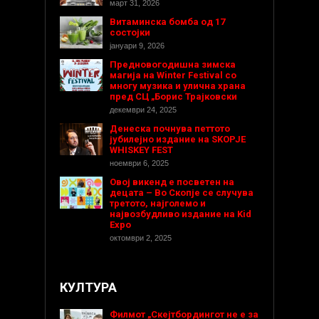
март 31, 2026
Витаминска бомба од 17
состојки
јануари 9, 2026
Предновогодишнa зимска
магија на Winter Festival со
многу музика и улична храна
пред СЦ „Борис Трајковски
декември 24, 2025
Денеска почнува петтото
јубилејно издание на SKOPJE
WHISKEY FEST
ноември 6, 2025
Овој викенд е посветен на
децата – Во Скопје се случува
третото, најголемо и
највозбудливо издание на Kid
Expo
октомври 2, 2025
КУЛТУРА
Филмот „Скејтбордингот не е за