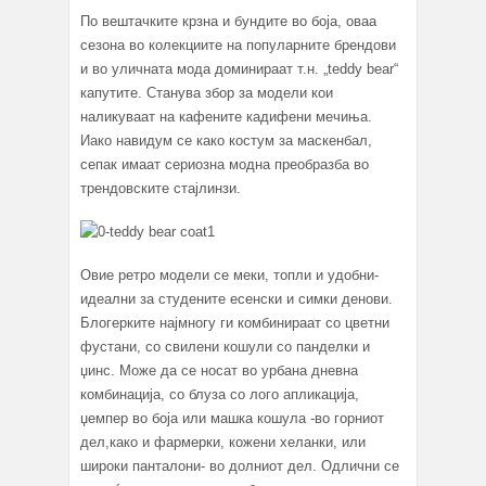
По вештачките крзна и бундите во боја, оваа
сезона во колекциите на популарните брендови
и во уличната мода доминираат т.н. „teddy bear“
капутите. Станува збор за модели кои
наликуваат на кафените кадифени мечиња.
Иако навидум се како костум за маскенбал,
сепак имаат сериозна модна преобразба во
трендовските стајлинзи.
Овие ретро модели се меки, топли и удобни-
идеални за студените есенски и симки денови.
Блогерките најмногу ги комбинираат со цветни
фустани, со свилени кошули со панделки и
џинс. Може да се носат во урбана дневна
комбинација, со блуза со лого апликација,
џемпер во боја или машка кошула -во горниот
дел,како и фармерки, кожени хеланки, или
широки панталони- во долниот дел. Одлични се