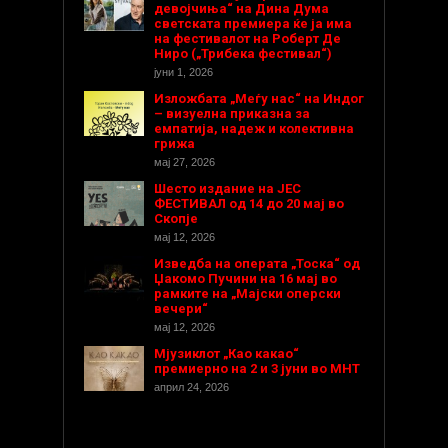
девојчиња“ на Дина Дума
светската премиера ќе ја има
на фестивалот на Роберт Де
Ниро („Трибека фестивал“)
јуни 1, 2026
Изложбата „Меѓу нас“ на Индог
– визуелна приказна за
емпатија, надеж и колективна
грижа
мај 27, 2026
Шесто издание на ЈЕС
ФЕСТИВАЛ од 14 до 20 мај во
Скопје
мај 12, 2026
Изведба на операта „Тоска“ од
Џакомо Пучини на 16 мај во
рамките на „Мајски оперски
вечери“
мај 12, 2026
Мјузиклот „Као какао“
премиерно на 2 и 3 јуни во МНТ
април 24, 2026