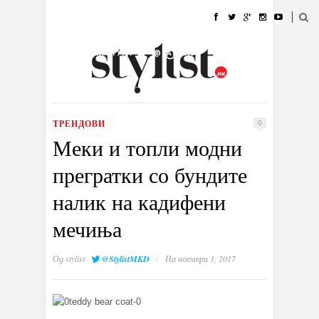
ДОМА
МОДА
СТИЛ
УБАВИНА
ЖИВОТ
КУЛТУРА
@РАБОТА
ГАЛЕРИЈА
ИЗЛОГ
КОНТАКТ
ТРЕНДОВИ
0
Меки и топли модни
прегратки со бундите
налик на кадифени
мечиња
·
Од
stylist
@StylistMKD
На ноември 1, 2017