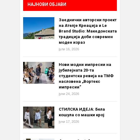
НАЈНОВИ ОБЈАВИ
Заеднички авторски проект
на Ателје Креација и Le
Brand Studio: Македонската
традиција доби современ
моден израз
јули 16, 2026
Нови модни импресии на
јубилејната 20-та
студентска ревија на ТМФ
насловена „Вортекс
импресии“
јуни 24, 2026
СТИЛСКА ИДЕЈА: Бела
кошула со машки крој
јуни 17, 2026