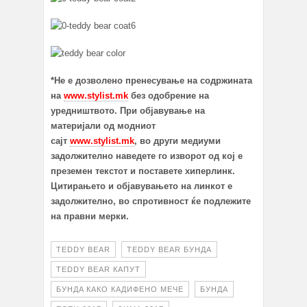
*Не е дозволено пренесување на содржината
на
www.stylist.mk
без одобрение на
уредништвото. При објавување на
материјали од модниот
сајт
www.stylist.mk
, во други медиуми
задолжително наведете го изворот од кој е
преземен текстот и поставете хиперлинк.
Цитирањето и објавувањето на линкот е
задолжително, во спротивност ќе подлежите
на правни мерки.
TEDDY BEAR
TEDDY BEAR БУНДА
TEDDY BEAR КАПУТ
БУНДA КАКО КАДИФЕНО МЕЧЕ
БУНДА