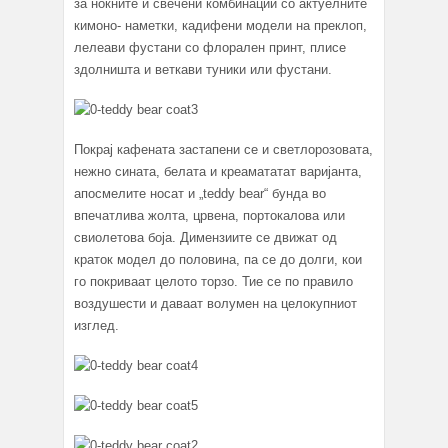
за ноќните и свечени комбинации со актуелните
кимоно- наметки, кадифени модели на преклоп,
лелеави фустани со флорален принт, плисе
здолништа и веткави туники или фустани.
Покрај кафената застапени се и светлорозовата,
нежно сината, белата и креамататат варијанта,
апосмелите носат и „teddy bear“ бунда во
впечатлива жолта, црвена, портокалова или
свиолетова боја. Димензиите се движат од
краток модел до половина, па се до долги, кои
го покриваат целото торзо. Тие се по правило
воздушести и даваат волумен на целокупниот
изглед.