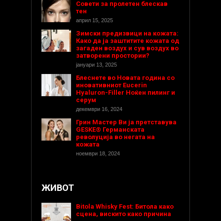
Совети за пролетен блескав
тен
април 15, 2025
Зимски предизвици на кожата:
Како да ја заштитите кожата од
загаден воздух и сув воздух во
затворени простории?
јануари 13, 2025
Блеснете во Новата година со
иновативниот Eucerin
Hyaluron-Filler Ноќен пилинг и
серум
декември 16, 2024
Грин Мастер Ви ја претставува
GESKE® Германската
револуција во негата на
кожата
ноември 18, 2024
ЖИВОТ
Bitola Whisky Fest: Битола како
сцена, вискито како причина