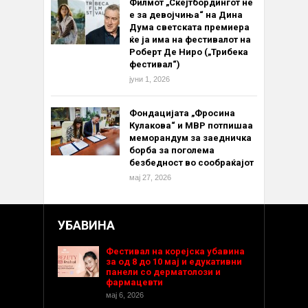
Филмот „Скејтбордингот не
е за девојчиња“ на Дина
Дума светската премиера
ќе ја има на фестивалот на
Роберт Де Ниро („Трибека
фестивал“)
јуни 1, 2026
Фондацијата „Фросина
Кулакова“ и МВР потпишаа
меморандум за заедничка
борба за поголема
безбедност во сообраќајот
мај 27, 2026
УБАВИНА
Фестивал на корејска убавина
за од 8 до 10 мај и едукативни
панели со дерматолози и
фармацевти
мај 6, 2026