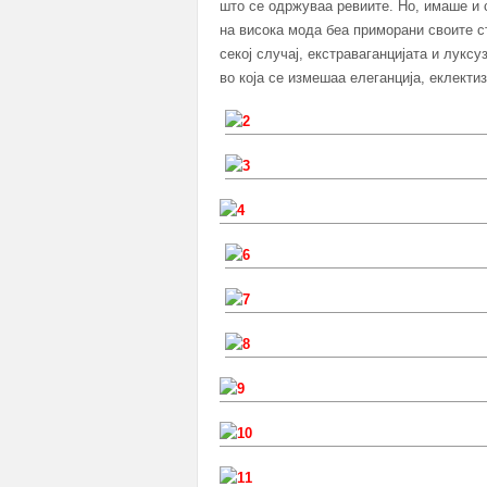
што се одржуваа ревиите. Но, имаше и 
на висока мода беа приморани своите с
секој случај, екстраваганцијата и луксу
во која се измешаа елеганција, еклекти