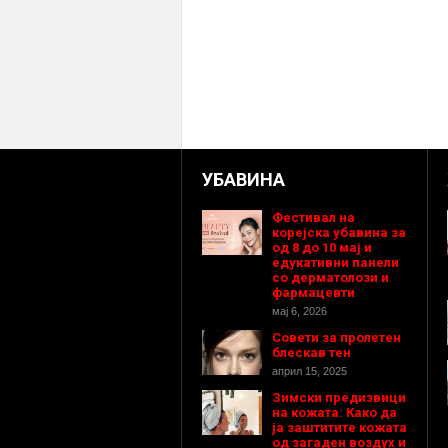
УБАВИНА
Фестивал на
корејска убавина за
од 8 до 10 мај и
едукативни панели
со дерматолози и
фармацевти
мај 6, 2026
Совети за пролетен
блескав тен
април 15, 2025
Зимски предизвици
на кожата: Како да
ја заштитите кожата
од загаден воздух и