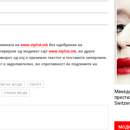
ржината на
www.stylist.mk
без одобрение на
теријали од модниот сајт
www.stylist.mk
, во други
ворот од кој е преземен текстот и поставете хиперлинк.
т е задолжително, во спротивност ќе подлежите на
ИМСКА МОДА
ПАРИЗ
Македо
УЛИНА МОДА
прести
Switzer
МОДН