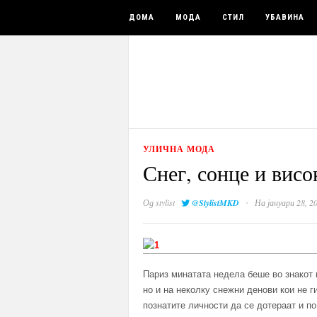
ДОМА
МОДА
СТИЛ
УБАВИНА
УЛИЧНА МОДА
Снег, сонце и висо
·
Од
stylist
@StylistMKD
На јануари 28, 2
Париз минатата недела беше во знакот 
но и на неколку снежни денови кои не 
познатите личности да се дотераат и п