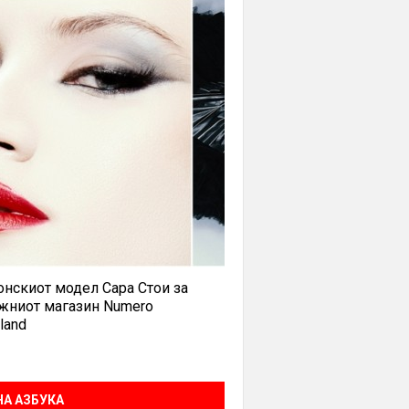
нскиот модел Сара Стои за
жниот магазин Numero
land
А АЗБУКА