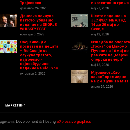
Трајковски
и колективна грижа
декември 24, 2025
мај 27, 2026
Денеска почнува
Шесто издание на
петтото јубилејно
ЈЕС ФЕСТИВАЛ од
издание на SKOPJE
14 до 20 мај во
WHISKEY FEST
Скопје
ноември 6, 2025
мај 12, 2026
Овој викенд е
Изведба на операта
посветен на децата
„Тоска“ од Џакомо
– Во Скопје се
Пучини на 16 мај во
случува третото,
рамките на „Мајски
најголемо и
оперски вечери“
највозбудливо
мај 12, 2026
издание на Kid Expo
Мјузиклот „Као
октомври 2, 2025
какао“ премиерно
на 2 и 3 јуни во МНТ
април 24, 2026
МАРКЕТИНГ
задржани. Development & Hosting
eXpressive graphics