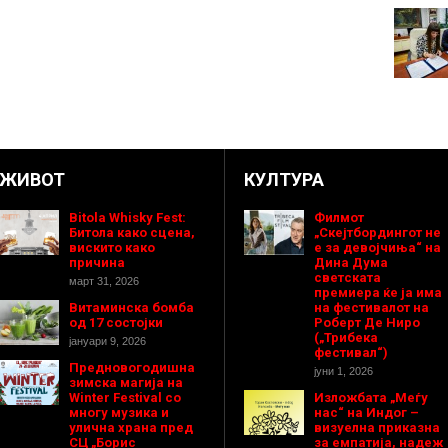
ЖИВОТ
КУЛТУРА
Bitola Whisky Fest:
Филмот
Битола како сцена,
„Скејтбордингот не
вискито како
е за девојчиња“ на
причина
Дина Дума
светската
март 31, 2026
премиера ќе ја има
Витаминска бомба
на фестивалот на
од 17 состојки
Роберт Де Ниро
(„Трибека
јануари 9, 2026
фестивал“)
Предновогодишнa
јуни 1, 2026
зимска магија на
Winter Festival со
Изложбата „Меѓу
многу музика и
нас“ на Индог –
улична храна пред
визуелна приказна
СЦ „Борис
за емпатија, надеж