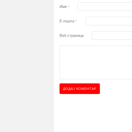
Име
*
Е-пошта
*
Веб страница