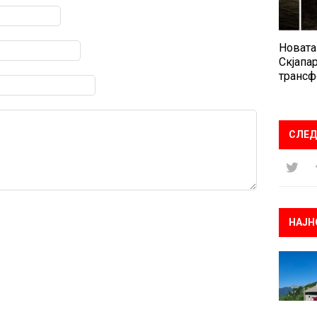
Новата
Скјапар
трансф
СЛЕД
НАЈН