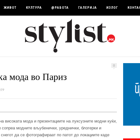
ЖИВОТ
КУЛТУРА
@РАБОТА
ГАЛЕРИЈА
ИЗЛОГ
КОНТА
0
ка мода во Париз
019
на високата мода и презентациите на луксузните модни куќи,
ги сопреа модните вљубенички, уреднички, блогерки и
о снегот да се фотографираат по патот до локациите каде