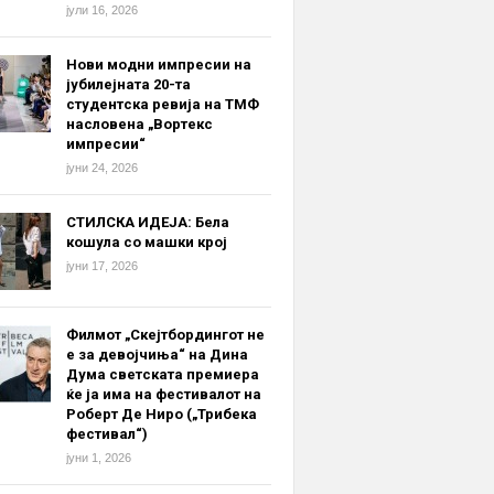
јули 16, 2026
Нови модни импресии на
јубилејната 20-та
студентска ревија на ТМФ
насловена „Вортекс
импресии“
јуни 24, 2026
СТИЛСКА ИДЕЈА: Бела
кошула со машки крој
јуни 17, 2026
Филмот „Скејтбордингот не
е за девојчиња“ на Дина
Дума светската премиера
ќе ја има на фестивалот на
Роберт Де Ниро („Трибека
фестивал“)
јуни 1, 2026