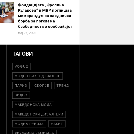
Фондацијата „Фросина
Кулакова“ и МВР потпишаа
меморандум за заедничка
борба за поголема
безбедност во сообраќајот
мај 27, 2026
ТАГОВИ
VOGUE
МОДЕН ВИКЕНД-СКОПЈЕ
ПАРИЗ
СКОПЈЕ
ТРЕНД
ВИДЕО
МАКЕДОНСКА МОДА
МАКЕДОНСКИ ДИЗАЈНЕРИ
МОДНА РЕВИЈА
НАКИТ
РЕКЛАМНА КАМПАЊА