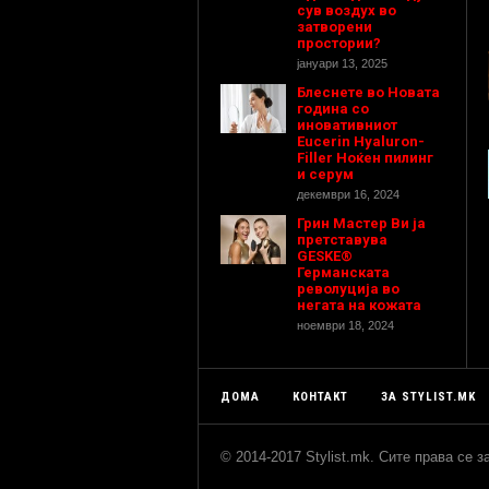
сув воздух во
затворени
простории?
јануари 13, 2025
Блеснете во Новата
година со
иновативниот
Eucerin Hyaluron-
Filler Ноќен пилинг
и серум
декември 16, 2024
Грин Мастер Ви ја
претставува
GESKE®
Германската
револуција во
негата на кожата
ноември 18, 2024
ДОМА
КОНТАКТ
ЗА STYLIST.MK
© 2014-2017 Stylist.mk. Сите права се 