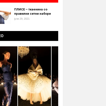
ПЛИСЕ – ткаенина со
правилни ситни набори
јули 29, 2021
ЕО