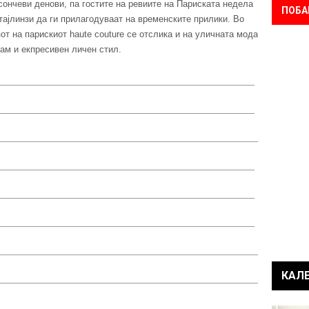
сончеви денови, па гостите на ревиите на Париската недела
ПОБА
тајлинзи да ги прилагодуваат на временските прилики. Во
зот на парискиот haute couture се отслика и на уличната мода
зам и екпресивен личен стил.
КАЛ