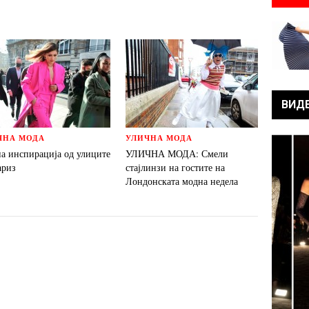
ВИД
ЧНА МОДА
УЛИЧНА МОДА
а инспирација од улиците
УЛИЧНА МОДА: Смели
ариз
стајлинзи на гостите на
Лондонската модна недела