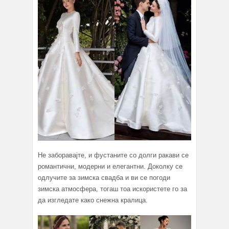
Не заборавајте, и фустаните со долги ракави се
романтични, модерни и елегантни. Доколку се
одлучите за зимска свадба и ви се погоди
зимска атмосфера, тогаш тоа искористете го за
да изгледате како снежна кралица.