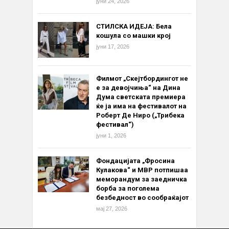
јуни 24, 2026
СТИЛСКА ИДЕЈА: Бела
кошула со машки крој
јуни 17, 2026
Филмот „Скејтбордингот не
е за девојчиња“ на Дина
Дума светската премиера
ќе ја има на фестивалот на
Роберт Де Ниро („Трибека
фестивал“)
јуни 1, 2026
Фондацијата „Фросина
Кулакова“ и МВР потпишаа
меморандум за заедничка
борба за поголема
безбедност во сообраќајот
мај 27, 2026