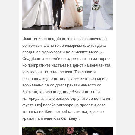
Иако типично свадбената сезона завршува во
септември, да не го занемариме фактот дека
свадби се одржуваат и во зимските месеци.
Свадбените веселби се одржуваат на затворено,
но пропратните настани на денот на венчавката,
изискуваат потопла облека. Тоа значи и
венчаница која е потопла. Зимските венчаници
вообичаено се со долги ракави наместо со
бретели, креирани од подебели и потопли
материјали, а ако веќе се одлучите за венчален
фустан кој повеќе одговара на пролет и лето,
тогаш ќе ви биде потребна наметка, крзнено
кратко палтенце или бел капут.