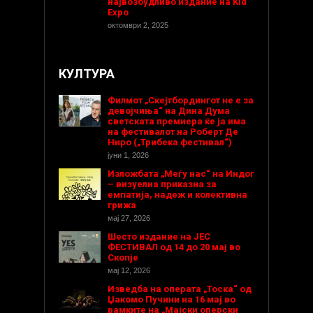
највозбудливо издание на Kid
Expo
октомври 2, 2025
КУЛТУРА
Филмот „Скејтбордингот не е за
девојчиња“ на Дина Дума
светската премиера ќе ја има
на фестивалот на Роберт Де
Ниро („Трибека фестивал“)
јуни 1, 2026
Изложбата „Меѓу нас“ на Индог
– визуелна приказна за
емпатија, надеж и колективна
грижа
мај 27, 2026
Шесто издание на ЈЕС
ФЕСТИВАЛ од 14 до 20 мај во
Скопје
мај 12, 2026
Изведба на операта „Тоска“ од
Џакомо Пучини на 16 мај во
рамките на „Мајски оперски