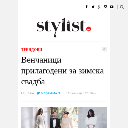
ДОМА
МОДА
СТИЛ
УБАВИНА
ЖИВОТ
КУЛТУРА
@РАБОТА
ГАЛЕРИЈА
ИЗЛОГ
КОНТАКТ
ТРЕНДОВИ
0
Венчаници
прилагодени за зимска
свадба
·
Од
stylist
@StylistMKD
На ноември 12, 2019