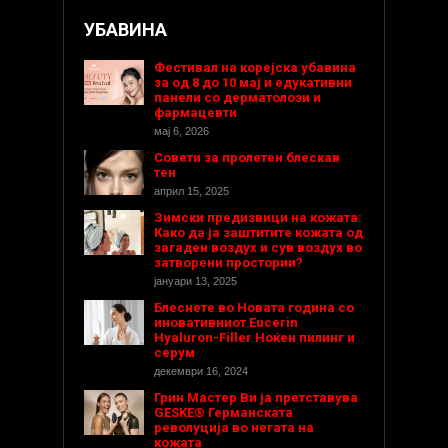
УБАВИНА
Фестивал на корејска убавина
за од 8 до 10 мај и едукативни
панели со дерматолози и
фармацевти
мај 6, 2026
Совети за пролетен блескав
тен
април 15, 2025
Зимски предизвици на кожата:
Како да ја заштитите кожата од
загаден воздух и сув воздух во
затворени простории?
јануари 13, 2025
Блеснете во Новата година со
иновативниот Eucerin
Hyaluron-Filler Ноќен пилинг и
серум
декември 16, 2024
Грин Мастер Ви ја претставува
GESKE® Германската
револуција во негата на
кожата