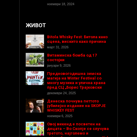
ноември 18, 2024
ЖИВОТ
Bitola Whisky Fest: Битола како
сцена, вискито како причина
март 31, 2026
Витаминска бомба од 17
состојки
јануари 9, 2026
Предновогодишнa зимска
магија на Winter Festival со
многу музика и улична храна
пред СЦ „Борис Трајковски
декември 24, 2025
Денеска почнува петтото
јубилејно издание на SKOPJE
WHISKEY FEST
ноември 6, 2025
Овој викенд е посветен на
децата – Во Скопје се случува
третото, најголемо и