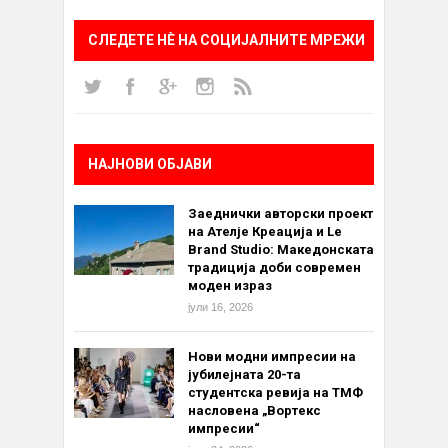
СЛЕДЕТЕ НÈ НА СОЦИЈАЛНИТЕ МРЕЖИ
НАЈНОВИ ОБЈАВИ
Заеднички авторски проект
на Ателје Креација и Le
Brand Studio: Македонската
традиција доби современ
моден израз
јули 16, 2026
Нови модни импресии на
јубилејната 20-та
студентска ревија на ТМФ
насловена „Вортекс
импресии“